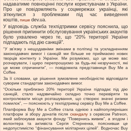
надаватиме повноцінні послуги користувачам з України.
Про це повідомляють у соцмережах українці, які
зіткнулися з проблемами під час виведення
коштів,
dev.ua.
пише
У відповідь служба техпідтримки сервісу пояснила, що
рішення припинити обслуговування українських акаунтів
було ухвалено через те, що “20% території України
підпадають під дію санкцій”.
“У зв’язку з нещодавніми змінами в політиці та ускладненням
законодавчих вимог і санкцій ми більше не приймаємо нових
творців контенту з України. Ми розуміємо, що це може вас
розчарувати, і щиро перепрошуємо за будь-які незручності, які
це може спричинити”, — повідомила представниця Buy Me a
Coffee.
За її словами, це рішення зумовлене необхідністю відповідати
суворим стандартам законодавчих вимог.
“Оскільки приблизно 20% території України підпадає під дію
санкцій, стало надзвичайно складно точно перевіряти та
контролювати місця розташування, що створює значні ризики
помилок”, — пояснюють у техпідтримці сервісу Buy Me a Coffee.
Платформа Buy Me a Coffee стала однією з найпопулярніших
платформ зі збору донатів після
скандалу
з сервісом Patreon,
який заблокував акаунти фонду “Повернись живим”, а згодом і
волонтера та активіста Сергія Стерненка, пояснивши це
недопустимістю “фінансування мілітарних цілей”. Водночас Buy