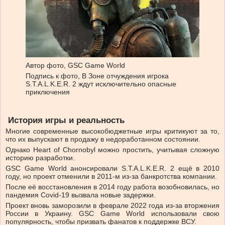
Автор фото,
GSC Game World
Подпись к фото,
В Зоне отчуждения игрока
S.T.A.L.K.E.R. 2 ждут исключительно опасные
приключения
История игры и реальность
Многие современные высокобюджетные игры критикуют за то,
что их выпускают в продажу в недоработанном состоянии.
Однако Heart of Chornobyl можно простить, учитывая сложную
историю разработки.
GSC Game World анонсировали S.T.A.L.K.E.R. 2 ещё в 2010
году, но проект отменили в 2011-м из-за банкротства компании.
После её восстановления в 2014 году работа возобновилась, но
пандемия Covid-19 вызвала новые задержки.
Проект вновь заморозили в феврале 2022 года из-за вторжения
России в Украину. GSC Game World использовали свою
популярность, чтобы призвать фанатов к поддержке ВСУ.