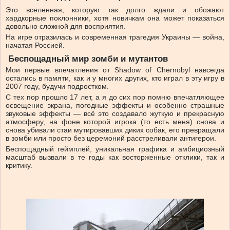
Это вселенная, которую так долго ждали и обожают
хардкорные поклонники, хотя новичкам она может показаться
довольно сложной для восприятия.
На игре отразилась и современная трагедия Украины — война,
начатая Россией.
Беспощадный мир зомби и мутантов
Мои первые впечатления от Shadow of Chernobyl навсегда
остались в памяти, как и у многих других, кто играл в эту игру в
2007 году, будучи подростком.
С тех пор прошло 17 лет, а я до сих пор помню впечатляющее
освещение экрана, погодные эффекты и особенно страшные
звуковые эффекты — всё это создавало жуткую и прекрасную
атмосферу, на фоне которой игрока (то есть меня) снова и
снова убивали стаи мутировавших диких собак, его превращали
в зомби или просто без церемоний расстреливали антигерои.
Беспощадный геймплей, уникальная графика и амбициозный
масштаб вызвали в те годы как восторженные отклики, так и
критику.