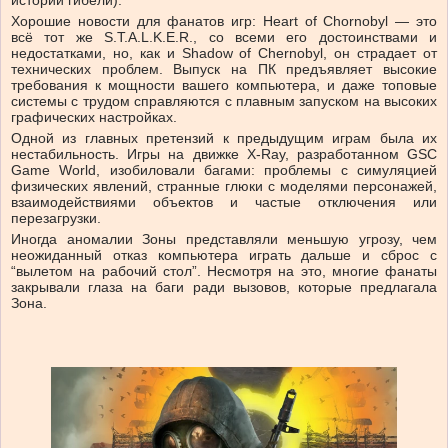
Хорошие новости для фанатов игр: Heart of Chornobyl — это
всё тот же S.T.A.L.K.E.R., со всеми его достоинствами и
недостатками, но, как и Shadow of Chernobyl, он страдает от
технических проблем. Выпуск на ПК предъявляет высокие
требования к мощности вашего компьютера, и даже топовые
системы с трудом справляются с плавным запуском на высоких
графических настройках.
Одной из главных претензий к предыдущим играм была их
нестабильность. Игры на движке X-Ray, разработанном GSC
Game World, изобиловали багами: проблемы с симуляцией
физических явлений, странные глюки с моделями персонажей,
взаимодействиями объектов и частые отключения или
перезагрузки.
Иногда аномалии Зоны представляли меньшую угрозу, чем
неожиданный отказ компьютера играть дальше и сброс с
“вылетом на рабочий стол”. Несмотря на это, многие фанаты
закрывали глаза на баги ради вызовов, которые предлагала
Зона.