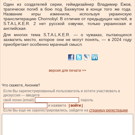
Один из создателей серии, геймдизайнер Владимир Ежов,
трагически погиб в бою под Бахмутом в конце того же года.
Название игры изменили, используя украинскую
транслитерацию Chornobyl. В отличие от предыдущих частей, в
S.T.A.L.K.E.R. 2 нет русской озвучки, только украинская и
английская.
Для многих тема S.T.A.L.K.E.R. — о чужаках, пытающихся
захватить место, которое они не могут понять, — в 2024 году
приобретает особенно мрачный смысл.
версия для печати >>
Что скажете, Аноним?
Если Вы зарегистрированный пользователь и хотите участвовать в
дискуссии — введите
свой логин (email)
, пароль
и нажмите
| войти |
.
Если Вы еще не зарегистрировались, зайдите на
страницу регистрации
.