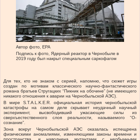
Автор фото,
EPA
Подпись к фото,
Ядерный реактор в Чернобыле в
2019 году был накрыт специальным саркофагом
Для тех, кто не знаком с серией, напомню, что сюжет игры
создан по мотивам классического научно-фантастического
романа братьев Стругацких “Пикник на обочине” (не имеющего
никакого отношения к аварии на Чернобыльской АЭС).
В мире S.T.A.L.K.E.R. официальная история чернобыльской
катастрофы на самом деле скрывает неудачный научный
эксперимент, высвободивший ужасающие силы из
сверхъестественного слоя реальности, называемого “О-
сознание”.
Зона вокруг Чернобыльской АЭС оказалась испещрена
физическими аномалиями, изменяющими законы времени и
пространства, и наводнена мутантами с необычными