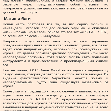
над новыми территориями, а старые локации воссозданы в
открытом мире, представляющем собой опасные, но
прекрасные украинские пейзажи, тщательно реализованные на
движке Unreal Engine 5.
Магия и баги
Новая часть повторяет всё то, за что серию любили и
ненавидели. Игровой процесс сильно улучшен и облегчает
жизнь игрокам, но в своей основе это всё тот же S.T.A.L.K.E.R.,
со всеми его плюсами и минусами.
Например, искусственный интеллект, который управляет
поведением противника, хоть и стал немного лучше, всё равно
ведёт себя непредсказуемо, особенно при обнаружении им
игрока. Это делает попытки скрытного прохождения игры часто
неоправданно сложными, хотя “стелс” мог бы стать полезным
инструментом в противостоянии с преобладающими силами
зла.
Тем не менее, GSC Game World вновь удалось передать ту
самую магию, которая делает серию столь захватывающей. Их
видение фантастического Чернобыля кажется живым и
непредсказуемым, будто Зона существует независимо от
игрока.
Сюжет, как и в предыдущих частях, сложен и запутан, но в этих
играх сюжетная линия всегда уступала место атмосфере
приключений. S.T.A.L.K.E.R. 2 предоставляет множество
возможностей для игроков переживать собственные истории о
выживании в непредсказуемых обстоятельствах (но чаще всего
истории гибели).