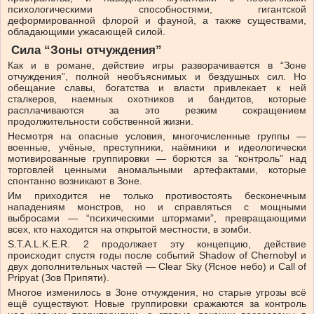
психологическими способностями, гигантской
деформированной флорой и фауной, а также существами,
обладающими ужасающей силой.
Сила “Зоны отчуждения”
Как и в романе, действие игры разворачивается в “Зоне
отчуждения”, полной необъяснимых и бездушных сил. Но
обещание славы, богатства и власти привлекает к ней
сталкеров, наемных охотников и бандитов, которые
расплачиваются за это резким сокращением
продолжительности собственной жизни.
Несмотря на опасные условия, многочисленные группы —
военные, учёные, преступники, наёмники и идеологически
мотивированные группировки — борются за “контроль” над
торговлей ценными аномальными артефактами, которые
спонтанно возникают в Зоне.
Им приходится не только противостоять бесконечным
нападениям монстров, но и справляться с мощными
выбросами — “психическими штормами”, превращающими
всех, кто находится на открытой местности, в зомби.
S.T.A.L.K.E.R. 2 продолжает эту концепцию, действие
происходит спустя годы после событий Shadow of Chernobyl и
двух дополнительных частей — Clear Sky (Ясное небо) и Call of
Pripyat (Зов Припяти).
Многое изменилось в Зоне отчуждения, но старые угрозы всё
ещё существуют. Новые группировки сражаются за контроль