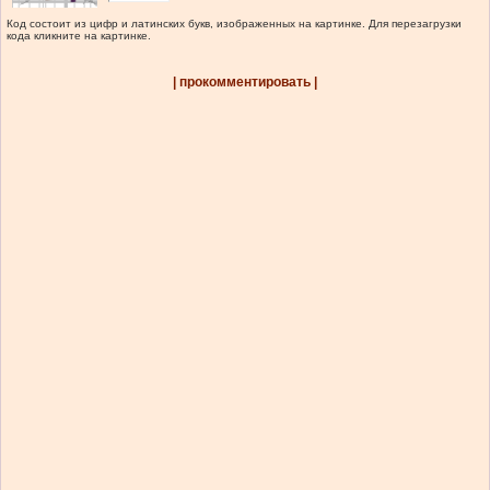
Код состоит из цифр и латинских букв, изображенных на картинке. Для перезагрузки
кода кликните на картинке.
| прокомментировать |