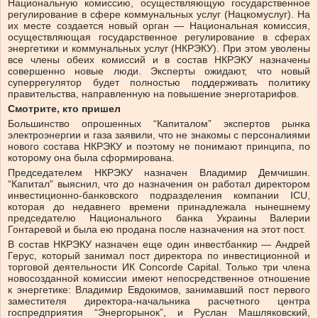
Национальную комиссию, осуществляющую государственное
регулирование в сфере коммунальных услуг (Нацкомуслуг). На
их месте создается новый орган — Национальная комиссия,
осуществляющая государственное регулирование в сферах
энергетики и коммунальных услуг (НКРЭКУ). При этом уволены
все члены обеих комиссий и в состав НКРЭКУ назначены
совершенно новые люди. Эксперты ожидают, что новый
суперрегулятор будет полностью поддерживать политику
правительства, направленную на повышение энерготарифов.
Смотрите, кто пришел
Большинство опрошенных “Капиталом” экспертов рынка
электроэнергии и газа заявили, что не знакомы с персоналиями
нового состава НКРЭКУ и поэтому не понимают принципа, по
которому она была сформирована.
Председателем НКРЭКУ назначен Вла­ди­мир Демчишин.
“Капитал” выяснил, что до назначения он работал директором
инвестиционно-банковского подразделения компании ICU,
которая до недавнего времени принадлежала нынешнему
председателю Национального банка Украины Валерии
Гонтаревой и была ею продана после назначения на этот пост.
В состав НКРЭКУ назначен еще один инвестбанкир — Андрей
Герус, который занимал пост директора по инвестиционной и
торговой деятельности ИК Concorde Capital. Только три члена
новосозданной комиссии имеют непосредственное отношение
к энергетике: Владимир Евдокимов, занимавший пост первого
заместителя директора-начальника расчетного центра
госпредприятия “Энергорынок”, и Рус­лан Машляковский,