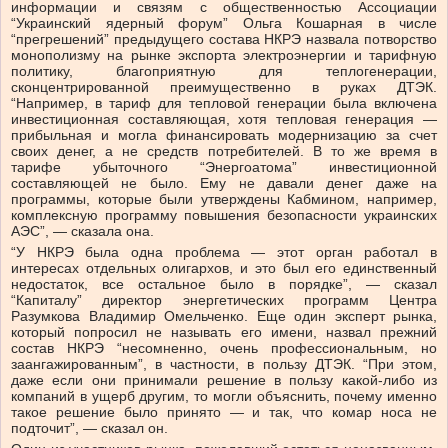
информации и связям с общественностью Ассоциации
“Украинский ядерный форум” Ольга Кошарная в числе
“прегрешений” предыдущего состава НКРЭ назвала потворство
монополизму на рынке экспорта электроэнергии и тарифную
политику, благоприятную для теплогенерации,
сконцентрированной преимущественно в руках ДТЭК.
“Например, в тариф для тепловой генерации была включена
инвестиционная составляющая, хотя тепловая генерация —
прибыльная и могла финансировать модернизацию за счет
своих денег, а не средств потребителей. В то же время в
тарифе убыточного “Энергоатома” инвестиционной
составляющей не было. Ему не давали денег даже на
программы, которые были утверждены Кабмином, например,
комплексную программу повышения безопасности украинских
АЭС”, — сказала она.
“У НКРЭ была одна проблема — этот орган работал в
интересах отдельных олигархов, и это был его единственный
недостаток, все остальное было в порядке”, — сказал
“Капиталу” директор энергетических программ Центра
Разумкова Владимир Омельченко. Еще один эксперт рынка,
который попросил не называть его имени, назвал прежний
состав НКРЭ “несомненно, очень профессиональным, но
заангажированным”, в частности, в пользу ДТЭК. “При этом,
даже если они принимали решение в пользу какой‑либо из
компаний в ущерб другим, то могли объяснить, почему именно
такое решение было принято — и так, что комар носа не
подточит”, — сказал он.