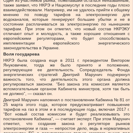
Один из участников рынка, пожелавший остаться неназванным,
также заявил, что НКРЭ и Нацкомуслуг в последние годы плохо
взаимодействовали. Например, им не удалось прийти к общему
мнению по поводу тарифов на электроэнергию для
водоканалов, которые генерируют большие убытки и не в
состоянии расплачиваться за электроэнергию по нынешним
тарифам. При этом он отметил, что новый состав НКРЭКУ
отличают опыт и молодость, а также хорошие отношения с
европейскими регуляторами, что будет способствовать
имплементации европейского энергетического
законодательства в Украине.
Воля государева
НКРЭ была создана еще в 2011 г. президентом Виктором
Януковичем, тогда же было принято и положение,
регулирующее ее деятельность. Сопредседатель Фонда
энергетических стратегий Дмитрий Марунич подчеркнул
важность того, что деятельность этого органа должна
регулироваться законом. “Без закона эта комиссия является
вспомогательным органом Кабинета министров, хотя так быть
не должно”, — сказал он.
Дмитрий Марунич напомнил о постановлении Кабмина № 81 от
25 марта этого года, которое предусматривает повышение
тарифов на газ в этом и в последующие годы, включая 2017 г.
“Вот новый состав комиссии и будет реализовывать это
постановление Кабмина”, — считает эксперт. При этом Марунич
отметил, что создание закона о регуляторе рынков
электроэнергии и газа — непростое дело, ведь в нормативных