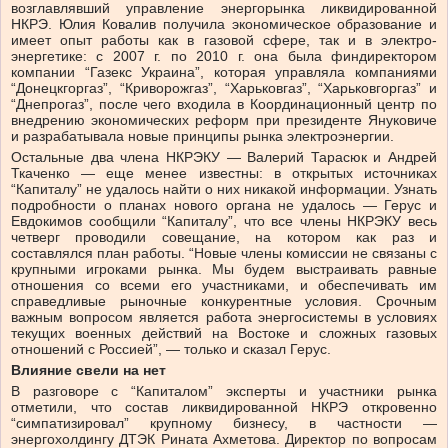
возглавлявший управление энергорынка ликвидированной
НКРЭ. Юлия Ковалив получила экономическое образование и
имеет опыт работы как в газовой сфере, так и в электро­
энергетике: с 2007 г. по 2010 г. она была финдиректором
компании “Газекс Украина”, которая управляла компаниями
“Донецкгоргаз”, “Криворожгаз”, “Харьков­газ”, “Харьковгоргаз” и
“Днепрогаз”, после чего входила в Координационный центр по
внедрению экономических реформ при президенте Януковиче
и разрабатывала новые принципы рынка электроэнергии.
Остальные два члена НКРЭКУ — Ва­ле­рий Тарасюк и Андрей
Ткаченко — еще менее известны: в открытых источниках
“Капиталу” не удалось найти о них никакой информации. Узнать
подробности о планах нового органа не удалось — Герус и
Евдокимов сообщили “Капиталу”, что все члены НКРЭКУ весь
четверг проводили совещание, на котором как раз и
составлялся план работы. “Новые члены комиссии не связаны с
крупными игроками рынка. Мы будем выстраивать равные
отношения со всеми его участниками, и обеспечивать им
справедливые рыночные конкурентные условия. Срочным
важным вопросом является работа энергосистемы в условиях
текущих военных действий на Востоке и сложных газовых
отношений с Россией”, — только и сказал Герус.
Влияние свели на нет
В разговоре с “Капиталом” эксперты и участники рынка
отметили, что состав ликвидированной НКРЭ откровенно
“симпатизировал” крупному бизнесу, в частности —
энергохолдингу ДТЭК Рината Ахметова. Директор по вопросам