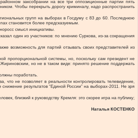
 районном заксобрании на все три оппозиционные партии пять
иком. Чтобы перекрыть дорогу криминалу, надо распространить
гиональных групп на выборах в Госдуму с 83 до 60. Последнюю
ппах становится более предсказуемым.
иноросс смысл инициативы.
азал один из участников: по мнению Суркова, из-за сокращения
кже возможность для партий отзывать своих представителей из
ой пропорциональной системы, но, поскольку сам президент не
 Жириновским, но не в таком виде: принято решение поддержать
должны поработать.
, что не позволяет в реальности контролировать телевидение,
 снижение результатов “Единой России” на выборах-2011. Не зря
век, близкий к руководству Кремля: это скорее игра на публику;
Наталья КОСТЕНКО