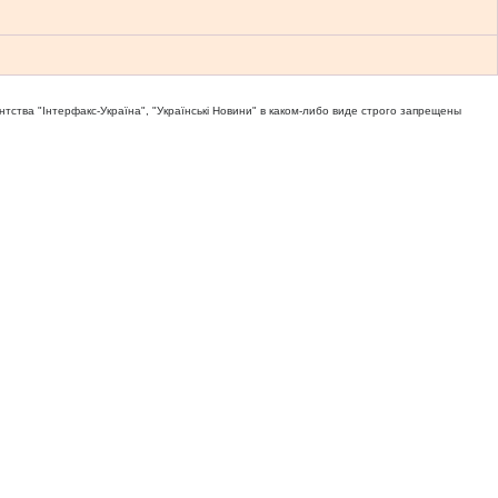
тва "Iнтерфакс-Україна", "Українськi Новини" в каком-либо виде строго запрещены