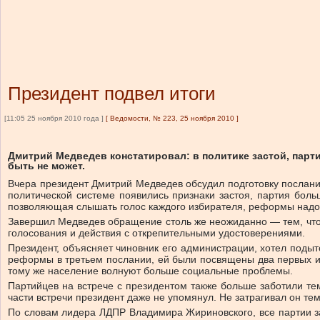
Президент подвел итоги
[11:05 25 ноября 2010 года ]
[
Ведомости, № 223, 25 ноября 2010
]
Дмитрий Медведев констатировал: в политике застой, парт
быть не может.
Вчера президент Дмитрий Медведев обсудил подготовку послани
политической системе появились признаки застоя, партия больш
позволяющая слышать голос каждого избирателя, реформы надо
Завершил Медведев обращение столь же неожиданно — тем, что 
голосования и действия с открепительными удостоверениями.
Президент, объясняет чиновник его администрации, хотел поды
реформы в третьем послании, ей были посвящены два первых и 
тому же население волнуют больше социальные проблемы.
Партийцев на встрече с президентом также больше заботили те
части встречи президент даже не упомянул. Не затрагивал он темы
По словам лидера ЛДПР Владимира Жириновского, все партии за