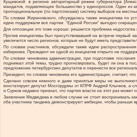
Кущевской: в регионе авторитарный режим губернатора [Алек
мандатов, подавляющее большинство у единороссов. Один из з
пропорциональную (по партспискам) систему выборов на местны
По словам Жириновского, обсуждалась также инициатива по ус
идею поддержали все партии. “Единой России” выгодно сокращен
Для оппозиции это тоже хорошо: решается проблема недостатка 
Против инициативы был присутствовавший на встрече первый за
увеличится число регионов, которые не будут иметь представите
По словам участников, обсуждали также идею распространения
избиркома. Президент ни одной из инициатив открыто не поддерж
По словам чиновника администрации, при подготовке послания
поднимал этой темы, трудно прогнозировать, будет ли она в п
предложение петербургских депутатов и перенести все региональ
Президент, по словам чиновника его администрации, считает, чт
Сделано совсем немного и даже принятые меры не выполняются
констатирует депутат Мосгордумы от КПРФ Андрей Клычков, а сл
и Сурков недавно признал, что партия власти на этот раз может 
Заявление Медведева в любом случае не стоит воспринимать как 
оба участника тандема демонстрируют амбиции, чтобы раньше вр