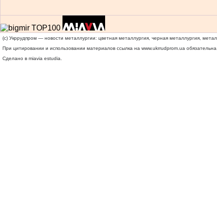
(c) Укррудпром — новости металлургии: цветная металлургия, черная металлургия, мета
При цитировании и использовании материалов ссылка на
www.ukrrudprom.ua
обязательна.
Сделано в miavia estudia.