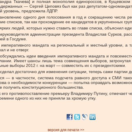
сандра Ткачева] и полная монополия единороссов, в Кущевском
адержанных — Сергей Цеповяз был как раз депутатом-одномандатн
й уровень, предложила ЛДПР.
тановлению одного дня голосования в год и сокращению числа ре
ие списков, так как прохождение ее кандидатов в укрупненных гру
ярких людей, которых нужно ставить во главе списка, объяснил ед
мруководителя администрации президента Владислав Сурков, расск
лей в Госдуме.
 императивного мандата на региональный и местный уровни, а та
ал и не отверг.
 обсуждались идеи введения императивного мандата и повсеместн
ослании. Имеет шансы лишь тема совмещения выборов, затронутая
ные выборы 2012 г. на март — совместить их с президентскими.
о сделал достаточно для изменения ситуации, теперь сами партии 
 — в частности, система подсчета равного доступа к СМИ такова
ова о необходимости конкуренции — попытка оправдать возможное
не получить конституционного большинства.
его противопоставление премьеру Владимиру Путину, отмечает чело
емени одного из них не приняли за хромую утку.
версия для печати >>