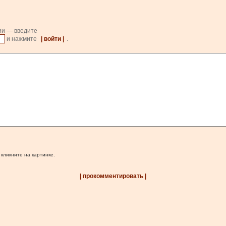
ии — введите
и нажмите
| войти |
.
 кликните на картинке.
| прокомментировать |