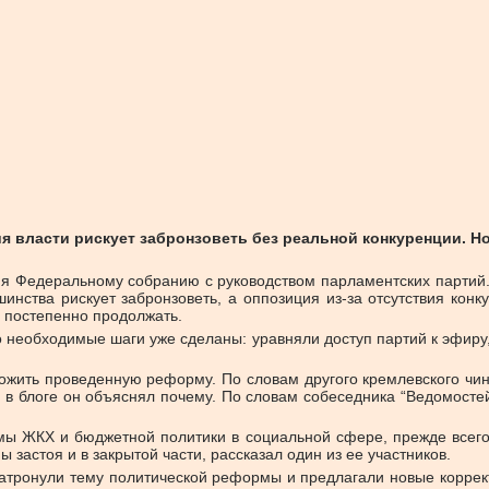
ия власти рискует забронзоветь без реальной конкуренции. Н
я Федеральному собранию с руководством парламентских партий. А
инства рискует забронзоветь, а оппозиция из-за отсутствия кон
 постепенно продолжать.
необходимые шаги уже сделаны: уравняли доступ партий к эфиру,
тожить проведенную реформу. По словам другого кремлевского чин
в блоге он объяснял почему. По словам собеседника “Ведомосте
мы ЖКХ и бюджетной политики в социальной сфере, прежде всего 
 застоя и в закрытой части, рассказал один из ее участников.
тронули тему политической реформы и предлагали новые коррект