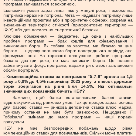
програма залишається всеохопною.
Економічні умови зараз ліпші, ніж у минулі роки, і всеохопна
підтримка наразі не потрібна. Мета — надавати підтримку лише
інвестиційним проєктам або в пріоритетних сферах, зокрема на
визначених територіях стійкості (прифронтових територіях —
ІФ-У) або для посилення енергетичної безпеки.
Ключове обмеження — бюджетне. Це одна з найбільших
проблем програми — брак коштів для фінансування і
виникнення боргу. Як собака за хвостом, ми бігаємо за цим
боргом — щороку погашаємо борги попереднього періоду, але
формуємо нові. На горизонті планування роботи програми,
бажано два-три роки, не має виникати боргів. Це повинні
забезпечувати фокус програми, параметри ставок і заплановані
обсяги портфеля.
- Компенсаційна ставка за програмою “5-7-9” зросла за 1,5
року з 0,9% до 4,5% наприкінці 2023 року, а внесок держави
торік зберігався на рівні біля 14,5%. Які оптимальні
значення цих показників бачить НБУ?
— Важливо, щоб банки встановлювали базові ставки,
відштовхуючись від ринкових умов. Так це працює зараз: основа
для базової ставки — ринкова депозитна ставка плюс маржа,
причому остання не має бути зависокою. Нещодавно її
“обрізали” змінами до умов програми — наші поради
врахували.
НБУ не має безпосередніх побажань щодо рівня
компенсаційних ставок для позичальників. Скільки може платити