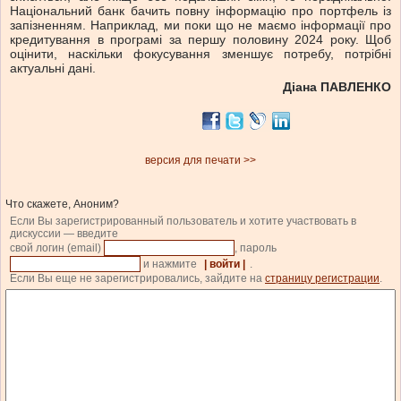
Національний банк бачить повну інформацію про портфель із
запізненням. Наприклад, ми поки що не маємо інформації про
кредитування в програмі за першу половину 2024 року. Щоб
оцінити, наскільки фокусування зменшує потребу, потрібні
актуальні дані.
Діана ПАВЛЕНКО
версия для печати >>
Что скажете, Аноним?
Если Вы зарегистрированный пользователь и хотите участвовать в
дискуссии — введите
свой логин (email)
, пароль
и нажмите
| войти |
.
Если Вы еще не зарегистрировались, зайдите на
страницу регистрации
.