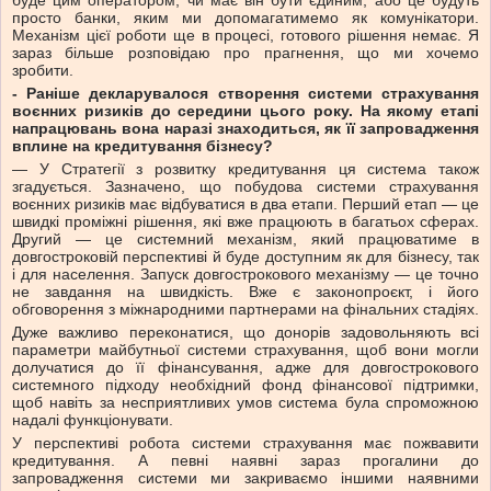
буде цим оператором, чи має він бути єдиним, або це будуть
просто банки, яким ми допомагатимемо як комунікатори.
Механізм цієї роботи ще в процесі, готового рішення немає. Я
зараз більше розповідаю про прагнення, що ми хочемо
зробити.
- Раніше декларувалося створення системи страхування
воєнних ризиків до середини цього року. На якому етапі
напрацювань вона наразі знаходиться, як її запровадження
вплине на кредитування бізнесу?
— У Стратегії з розвитку кредитування ця система також
згадується. Зазначено, що побудова системи страхування
воєнних ризиків має відбуватися в два етапи. Перший етап — це
швидкі проміжні рішення, які вже працюють в багатьох сферах.
Другий — це системний механізм, який працюватиме в
довгостроковій перспективі й буде доступним як для бізнесу, так
і для населення. Запуск довгострокового механізму — це точно
не завдання на швидкість. Вже є законопроєкт, і його
обговорення з міжнародними партнерами на фінальних стадіях.
Дуже важливо переконатися, що донорів задовольняють всі
параметри майбутньої системи страхування, щоб вони могли
долучатися до її фінансування, адже для довгострокового
системного підходу необхідний фонд фінансової підтримки,
щоб навіть за несприятливих умов система була спроможною
надалі функціонувати.
У перспективі робота системи страхування має пожвавити
кредитування. А певні наявні зараз прогалини до
запровадження системи ми закриваємо іншими наявними