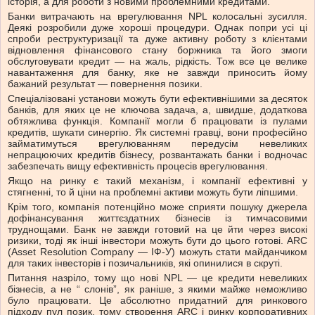
історія, а для роботи з новими проблемними кредитами.
Банки витрачають на врегулювання NPL колосальні зусилля.
Деякі розробили дуже хороші процедури. Однак попри усі ці
спроби реструктуризації та дуже активну роботу з клієнтами
відновлення фінансового стану боржника та його змоги
обслуговувати кредит — на жаль, рідкість. Тож все це велике
навантаження для банку, яке не завжди приносить йому
бажаний результат — повернення позики.
Спеціалізовані установи можуть бути ефективнішими за десяток
банків, для яких це не ключова задача, а, швидше, додаткова
обтяжлива функція. Компанії могли б працювати із пулами
кредитів, шукати синергію. Як системні гравці, вони професійно
займатимуться врегулюванням передусім невеликих
непрацюючих кредитів бізнесу, розвантажать банки і водночас
забезпечать вищу ефективність процесів врегулювання.
Якщо на ринку є такий механізм, і компанії ефективні у
стягненні, то й ціни на проблемні активи можуть бути ліпшими.
Крім того, компанія потенційно може сприяти пошуку джерела
дофінансування життєздатних бізнесів із тимчасовими
труднощами. Банк не завжди готовий на це йти через високі
ризики, тоді як інші інвестори можуть бути до цього готові. АRС
(Asset Resolution Company — ІФ-У) можуть стати майданчиком
для таких інвесторів і позичальників, які опинилися в скруті.
Питання назріло, тому що нові NPL — це кредити невеликих
бізнесів, а не “ слонів”, як раніше, з якими майже неможливо
було працювати. Це абсолютно придатний для ринкового
підходу пул позик, тому створення АRС і ринку корпоративних