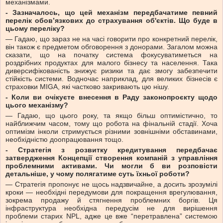
механізмами.
- Зазначалось, що цей механізм передбачатиме певний
перелік обов’язкових до страхування об'єктів. Що буде в
цьому переліку?
— Гадаю, що зараз не на часі говорити про конкретний перелік,
він також є предметом обговорення з донорами. Загалом можна
сказати, що на початку система фокусуватиметься на
роздрібних продуктах для малого бізнесу та населення. Така
диверсифікованість знижує ризики та дає змогу забезпечити
стійкість системи. Водночас наприклад, для великих бізнесів є
страховки MIGA, які частково закривають цю нішу.
- Коли ви очікуєте внесення в Раду законопроєкту щодо
цього механізму?
— Гадаю, що цього року, та якщо більш оптимістично, то
найближчим часом, тому що робота на фінальній стадії. Хоча
оптимізм інколи стримується різними зовнішніми обставинами,
необхідністю доопрацювання тощо.
- Стратегія з розвитку кредитування передбачає
затвердження Концепції створення компаній з управління
проблемними активами. Чи могли б ви розповісти
детальніше, у чому полягатиме суть їхньої роботи?
— Стратегія пропонує не щось надзвичайне, а досить зрозумілі
кроки — необхідні передумови для покращення врегулювання,
зокрема продажу й стягнення проблемних боргів. Ця
інфраструктура необхідна передусім не для вирішення
проблеми старих NPL, адже це вже “перетравлена” системою