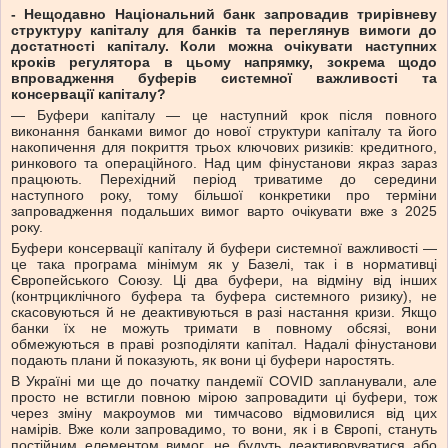
- Нещодавно Національний банк запровадив трирівневу
структуру капіталу для банків та переглянув вимоги до
достатності капіталу. Коли можна очікувати наступних
кроків регулятора в цьому напрямку, зокрема щодо
впровадження буферів системної важливості та
консервації капіталу?
— Буфери капіталу — це наступний крок після повного
виконання банками вимог до нової структури капіталу та його
накопичення для покриття трьох ключових ризиків: кредитного,
ринкового та операційного. Над цим фінустанови якраз зараз
працюють. Перехідний період триватиме до середини
наступного року, тому більшої конкретики про терміни
запровадження подальших вимог варто очікувати вже з 2025
року.
Буфери консервації капіталу й буфери системної важливості —
це така програма мінімум як у Базелі, так і в нормативці
Європейського Союзу. Ці два буфери, на відміну від інших
(контрциклічного буфера та буфера системного ризику), не
скасовуються й не деактивуються в разі настання кризи. Якщо
банки їх не можуть тримати в повному обсязі, вони
обмежуються в праві розподіляти капітал. Надалі фінустанови
подають плани й показують, як вони ці буфери наростять.
В Україні ми ще до початку пандемії COVID запланували, але
просто не встигли повною мірою запровадити ці буфери, тож
через зміну макроумов ми тимчасово відмовилися від цих
намірів. Вже коли запровадимо, то вони, як і в Європі, стануть
постійним елементом вимог, не будуть деактивовуватися або