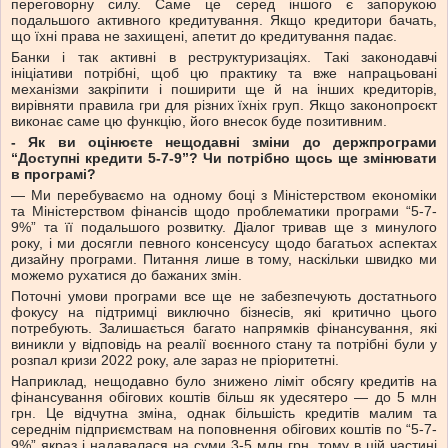
переговорну силу. Саме це серед іншого є запорукою
подальшого активного кредитування. Якщо кредитори бачать,
що їхні права не захищені, апетит до кредитування падає.
Банки і так активні в реструктуризаціях. Такі законодавчі
ініціативи потрібні, щоб цю практику та вже напрацьовані
механізми закріпити і поширити ще й на інших кредиторів,
вирівняти правила гри для різних їхніх груп. Якщо законопроєкт
виконає саме цю функцію, його внесок буде позитивним.
- Як ви оцінюєте нещодавні зміни до держпрограми
“Доступні кредити 5-7-9”? Чи потрібно щось ще змінювати
в програмі?
— Ми перебуваємо на одному боці з Міністерством економіки
та Міністерством фінансів щодо проблематики програми “5-7-
9%” та її подальшого розвитку. Діалог тривав ще з минулого
року, і ми досягли певного консенсусу щодо багатьох аспектах
дизайну програми. Питання лише в тому, наскільки швидко ми
можемо рухатися до бажаних змін.
Поточні умови програми все ще не забезпечують достатнього
фокусу на підтримці виключно бізнесів, які критично цього
потребують. Залишається багато напрямків фінансування, які
виникли у відповідь на реалії воєнного стану та потрібні були у
розпал кризи 2022 року, але зараз не пріоритетні.
Наприклад, нещодавно було знижено ліміт обсягу кредитів на
фінансування обігових коштів більш як удесятеро — до 5 млн
грн. Це відчутна зміна, однак більшість кредитів малим та
середнім підприємствам на поповнення обігових коштів по “5-7-
9%” якраз і надавалася на суми 3-5 млн грн, тому в цій частині