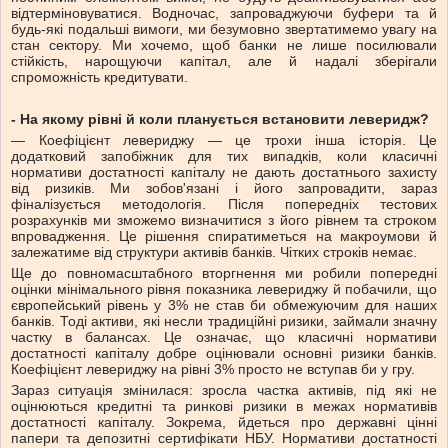
відтерміновуватися. Водночас, запроваджуючи буфери та й
будь-які подальші вимоги, ми безумовно звертатимемо увагу на
стан сектору. Ми хочемо, щоб банки не лише посилювали
стійкість, нарощуючи капітал, але й надалі зберігали
спроможність кредитувати.
- На якому рівні й коли планується встановити леверидж?
— Коефіцієнт левериджу — це трохи інша історія. Це
додатковий запобіжник для тих випадків, коли класичні
нормативи достатності капіталу не дають достатнього захисту
від ризиків. Ми зобов'язані і його запровадити, зараз
фіналізується методологія. Після попередніх тестових
розрахунків ми зможемо визначитися з його рівнем та строком
впровадження. Це рішення спиратиметься на макроумови й
залежатиме від структури активів банків. Чітких строків немає.
Ще до повномасштабного вторгнення ми робили попередні
оцінки мінімального рівня показника левериджу й побачили, що
європейський рівень у 3% не став би обмежуючим для наших
банків. Тоді активи, які несли традиційні ризики, займали значну
частку в балансах. Це означає, що класичні нормативи
достатності капіталу добре оцінювали основні ризики банків.
Коефіцієнт левериджу на рівні 3% просто не вступав би у гру.
Зараз ситуація змінилася: зросла частка активів, під які не
оцінюються кредитні та ринкові ризики в межах нормативів
достатності капіталу. Зокрема, йдеться про державні цінні
папери та депозитні сертифікати НБУ. Нормативи достатності