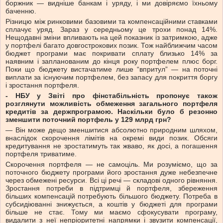
боржник — видніше банкам і уряду, і ми довіряємо їхньому
баченню.
Різницю між ринковими базовими та компенсаційними ставками
сплачує уряд. Зараз у середньому це трохи понад 14%.
Нещодавні зміни впливають на цей показник із затримкою, адже
у портфелі багато довгострокових позик. Тож найближчим часом
бюджет програми має покривати сплату близько 14% за
наявним і запланованим до кінця року портфелем плюс борг.
Поки що бюджету вистачатиме лише “впритул” — на поточні
виплати за існуючим портфелем, без запасу для покриття боргу
і зростання портфеля.
- НБУ у Звіті про фінстабільність пропонує також
розглянути можливість обмеження загального портфеля
кредитів за держпрограмою. Наскільки було б резонно
зменшити поточний портфель у 129 млрд грн?
— Він може дещо зменшитися абсолютно природним шляхом,
внаслідок скорочення лімітів на окремі види позик. Обсяги
кредитування не зростатимуть так жваво, як досі, а погашення
портфеля триватиме.
Скорочення портфеля — не самоціль. Ми розуміємо, що за
поточного бюджету програми його зростання дуже небезпечне
через обмежені ресурси. Всі ці речі — складові одного рівняння.
Зростання потреби в підтримці й портфеля, збереження
більших компенсацій потребують більшого бюджету. Потреба в
субсидіюванні знижується, а коштів у бюджеті для програми
більше не стає. Тому ми маємо сфокусувати програму,
видалити з неї непріоритетні напрямки і звузити компенсації,