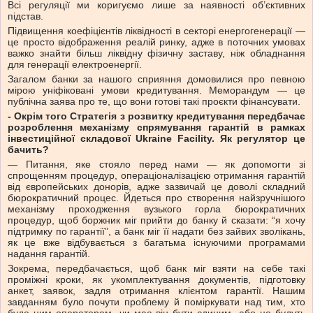
Всі регуляції ми коригуємо лише за наявності об’єктивних
підстав.
Підвищення коефіцієнтів ліквідності в секторі енергогенерації —
це просто відображення реалій ринку, адже в поточних умовах
важко знайти більш ліквідну фізичну заставу, ніж обладнання
для генерації електроенергії.
Загалом банки за нашого сприяння домовилися про певною
мірою уніфіковані умови кредитування. Меморандум — це
публічна заява про те, що вони готові такі проєкти фінансувати.
- Окрім того Стратегія з розвитку кредитування передбачає
розроблення механізму спрямування гарантій в рамках
інвестиційної складової Ukraine Facility. Як регулятор це
бачить?
— Питання, яке стояло перед нами — як допомогти зі
спрощенням процедур, операціоналізацією отримання гарантій
від європейських донорів, адже зазвичай це доволі складний
бюрократичний процес. Йдеться про створення найзручнішого
механізму проходження вузького горла бюрократичних
процедур, щоб боржник міг прийти до банку й сказати: “я хочу
підтримку по гарантії”, а банк міг її надати без зайвих зволікань,
як це вже відбувається з багатьма існуючими програмами
надання гарантій.
Зокрема, передбачається, щоб банк міг взяти на себе такі
проміжні кроки, як укомплектування документів, підготовку
анкет, заявок, задля отримання клієнтом гарантії. Нашим
завданням було почути проблему й поміркувати над тим, хто