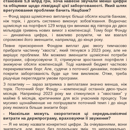
становив 5,8 млрд грн, хоча навесні звучали менші цифри
та обіцянки щодо ліквідації цієї заборгованості. Який шлях
врегулювання проблеми бачить Нацбанк?
— Фонд зараз щомісячно виплачує більші обсяги коштів банкам,
ніж торік, і досить системно виконує зобов'язання. Водночас
щомісяця на портфелі 129 млрд грн виникає від півтора до двох
мільярдів гривень нових вимог з компенсації. Тому борг Фонду
— динамічна цифра, і важливо розуміти, чи ми взагалі
спроможні його зменшити, наприклад, до кінця року.
Певне прискорення Фондом виплат дає змогу тимчасово
прибрати частинку “хвоста”, який тягнувся з 2023 року, але не
вирішує проблеми. Ми можемо зменшити щомісячні потреби
програми, сфокусовуючи її, стримуючи зростання портфеля і
знижуючи обсяги компенсацій. Тоді наявний бюджет частково
перекриватиме борг. Але, судячи з поточної динаміки, повністю
покрити заборгованість буде ще тим викликом. Отже, треба
рішучіше переглядати умови програми.
З позитиву — зараз затримка з виплатами значно менша, ніж
торік. Поточний борг Фонду —компенсації останніх двох-трьох
місяців. Наприкінці 2023 року ми стикнулися з “хвостами” у
майже 6 місяців, критичними для всіх учасників процесу. Том
мусимо щонайменше не погіршувати поточний темп і до кінця
року якомога більше знизити борг.
- Наскільки можуть скоротитися ці середньомісячні
витрати на держпрограму, враховуючи її звуження?
— Я не можу назвати конкретної цифри. За очікуваннями, вони
знизяться, але якщо без подальших змін, то нерадикально.