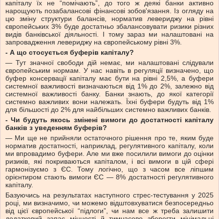
капіталу їх не “помічають”, до того ж деякі банки активно
нарощують позабалансові фінансові зобов'язання. Із огляду на
цю зміну структури балансів, норматив левериджу на рівні
європейських 3% буде достатньо збалансовувати ризики різних
видів банківської діяльності. І тому зараз ми налаштовані на
запровадження левериджу на європейському рівні 3%.
- А що стосується буферів капіталу?
— Тут значної свободи дій немає, ми налаштовані слідували
європейським нормам. У нас навіть в регуляції визначено, що
буфер консервації капіталу має бути на рівні 2,5%, а буфери
системної важливості визначаються від 1% до 2%, залежно від
системної важливості банку. Банки знають, до якої категорії
системно важливих вони належать. Їхні буфери будуть від 1%
для більшості до 2% для найбільших системно важливих банків.
- Чи будуть якось змінені вимоги до достатності капіталу
банків з уведенням буферів?
— Ми ще не прийняли остаточного рішення про те, яким буде
норматив достатності, наприклад, регулятивного капіталу, коли
ми впровадимо буфери. Але ми вже посилили вимоги до оцінки
ризиків, які покриваються капіталом, і всі вимоги в цій сфері
гармонізуємо з ЄС. Тому логічно, що з часом все ліпшим
орієнтиром стають вимоги ЄС — 8% достатності регулятивного
капіталу.
Базуючись на результатах наступного стрес-тестування у 2025
році, ми визначимо, чи можемо відштовхуватися безпосередньо
від цієї європейської “підлоги”, чи нам все ж треба залишити
додатковий запас міцності й тимчасово зберегти мінімальні