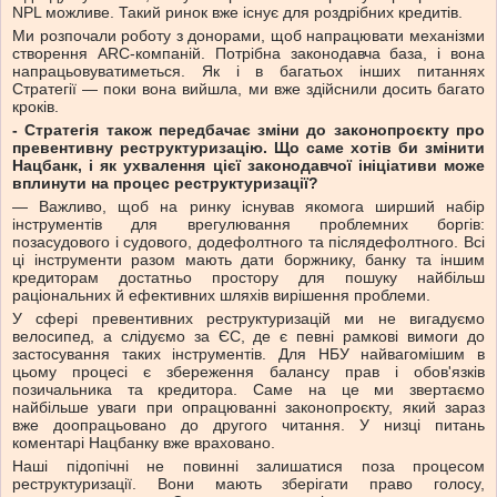
NPL можливе. Такий ринок вже існує для роздрібних кредитів.
Ми розпочали роботу з донорами, щоб напрацювати механізми
створення АRС-компаній. Потрібна законодавча база, і вона
напрацьовуватиметься. Як і в багатьох інших питаннях
Стратегії — поки вона вийшла, ми вже здійснили досить багато
кроків.
- Стратегія також передбачає зміни до законопроєкту про
превентивну реструктуризацію. Що саме хотів би змінити
Нацбанк, і як ухвалення цієї законодавчої ініціативи може
вплинути на процес реструктуризації?
— Важливо, щоб на ринку існував якомога ширший набір
інструментів для врегулювання проблемних боргів:
позасудового і судового, додефолтного та післядефолтного. Всі
ці інструменти разом мають дати боржнику, банку та іншим
кредиторам достатньо простору для пошуку найбільш
раціональних й ефективних шляхів вирішення проблеми.
У сфері превентивних реструктуризацій ми не вигадуємо
велосипед, а слідуємо за ЄС, де є певні рамкові вимоги до
застосування таких інструментів. Для НБУ найвагомішим в
цьому процесі є збереження балансу прав і обов'язків
позичальника та кредитора. Саме на це ми звертаємо
найбільше уваги при опрацюванні законопроєкту, який зараз
вже доопрацьовано до другого читання. У низці питань
коментарі Нацбанку вже враховано.
Наші підопічні не повинні залишатися поза процесом
реструктуризації. Вони мають зберігати право голосу,