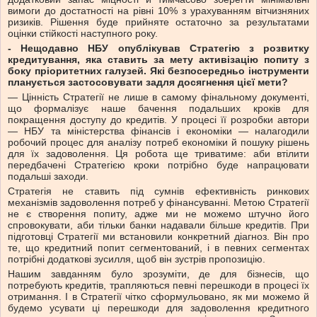
вимоги до достатності на рівні 10% з урахуванням вітчизняних
ризиків. Рішення буде прийняте остаточно за результатами
оцінки стійкості наступного року.
- Нещодавно НБУ опублікував Стратегію з розвитку
кредитування, яка ставить за мету активізацію попиту з
боку пріоритетних галузей. Які безпосередньо інструменти
планується застосовувати задля досягнення цієї мети?
— Цінність Стратегії не лише в самому фінальному документі,
що формалізує наше бачення подальших кроків для
покращення доступу до кредитів. У процесі її розробки автори
— НБУ та міністерства фінансів і економіки — налагодили
робочий процес для аналізу потреб економіки й пошуку рішень
для їх задоволення. Ця робота ще триватиме: аби втілити
передбачені Стратегією кроки потрібно буде напрацювати
подальші заходи.
Стратегія не ставить під сумнів ефективність ринкових
механізмів задоволення потреб у фінансуванні. Метою Стратегії
не є створення попиту, адже ми не можемо штучно його
спровокувати, аби тільки банки надавали більше кредитів. При
підготовці Стратегії ми встановили конкретний діагноз. Він про
те, що кредитний попит сегментований, і в певних сегментах
потрібні додаткові зусилля, щоб він зустрів пропозицію.
Нашим завданням було зрозуміти, де для бізнесів, що
потребують кредитів, трапляються певні перешкоди в процесі їх
отримання. І в Стратегії чітко сформульовано, як ми можемо й
будемо усувати ці перешкоди для задоволення кредитного