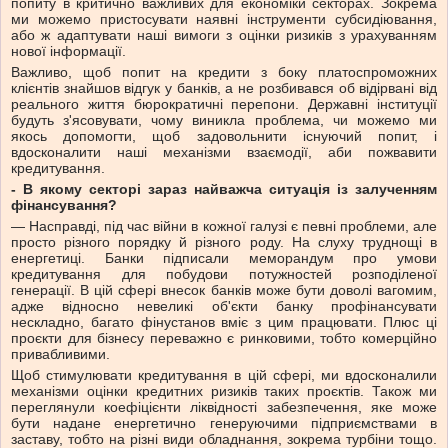
попиту в критично важливих для економіки секторах. Зокрема
ми можемо пристосувати наявні інструменти субсидіювання,
або ж адаптувати наші вимоги з оцінки ризиків з урахуванням
нової інформації.
Важливо, щоб попит на кредити з боку платоспроможних
клієнтів знайшов відгук у банків, а не розбивався об відірвані від
реального життя бюрократичні перепони. Державні інституції
будуть з'ясовувати, чому виникла проблема, чи можемо ми
якось допомогти, щоб задовольнити існуючий попит, і
вдосконалити наші механізми взаємодії, аби пожвавити
кредитування.
- В якому секторі зараз найважча ситуація із залученням
фінансування?
— Насправді, під час війни в кожної галузі є певні проблеми, але
просто різного порядку й різного роду. На слуху труднощі в
енергетиці. Банки підписали меморандум про умови
кредитування для побудови потужностей розподіленої
генерації. В цій сфері внесок банків може бути доволі вагомим,
адже відносно невеликі об'єкти банку профінансувати
нескладно, багато фінустанов вміє з цим працювати. Плюс ці
проєкти для бізнесу переважно є ринковими, тобто комерційно
привабливими.
Щоб стимулювати кредитування в цій сфері, ми вдосконалили
механізми оцінки кредитних ризиків таких проєктів. Також ми
переглянули коефіцієнти ліквідності забезпечення, яке може
бути надане енергетично генеруючими підприємствами в
заставу, тобто на різні види обладнання, зокрема турбіни тощо.