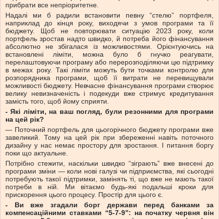
прибрати все непріоритетне.
Надалі ми б радили встановити певну “стелю” портфеля,
наприклад до кінця року, виходячи з умов програми та її
бюджету. Щоб не повторювати ситуацію 2023 року, коли
портфель зростав надто швидко, й потреба його фінансування
абсолютно не збігалася із можливостями. Орієнтуючись на
встановлені ліміти, можна було б гнучко реагувати,
перелаштовуючи програму або перерозподіляючи цю підтримку
в межах року. Такі ліміти можуть бути точками контролю для
розпорядника програми, щоб її витрати не перевищували
можливості бюджету. Невчасне фінансування програми створює
велику невизначеність і подекуди вже стримує кредитування
замість того, щоб йому сприяти.
- Які ліміти, на ваш погляд, були резонними для програми
на цей рік?
— Поточний портфель для цьогорічного бюджету програми вже
завеликий. Тому на цей рік при збереженні навіть поточного
дизайну у нас немає простору для зростання. І питання боргу
поки що актуальне.
Потрібно стежити, наскільки швидко “зіграють” вже внесені до
програми зміни — коли нові галузі чи підприємства, які сьогодні
потребують такої підтримки, замінять ті, що вже не мають такої
потреби в ній. Ми вітаємо будь-які подальші кроки для
прискорення цього процесу. Простір для цього є.
- Ви вже згадали борг держави перед банками за
компенсаційними ставками “5-7-9”: на початку червня він