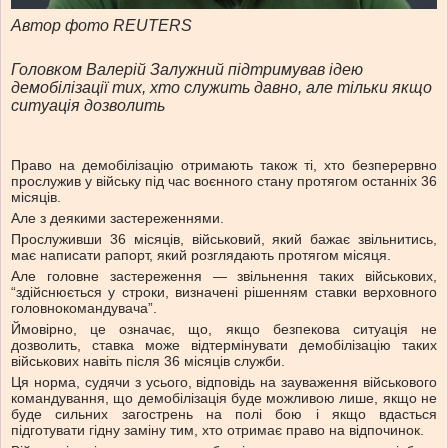
Автор фото REUTERS
Головком Валерій Залужний підтримував ідею
демобілізації тих, хто служить давно, але тільки якщо
ситуація дозволить
Право на демобілізацію отримають також ті, хто безперервно
прослужив у війську під час воєнного стану протягом останніх 36
місяців.
Але з деякими застереженнями.
Прослуживши 36 місяців, військовий, який бажає звільнитись,
має написати рапорт, який розглядають протягом місяця.
Але головне застереження — звільнення таких військових,
“здійснюється у строки, визначені рішенням ставки верховного
головнокомандувача”.
Ймовірно, це означає, що, якщо безпекова ситуація не
дозволить, ставка може відтермінувати демобілізацію таких
військових навіть після 36 місяців служби.
Ця норма, судячи з усього, відповідь на зауваження військового
командування, що демобілізація буде можливою лише, якщо не
буде сильних загострень на полі бою і якщо вдасться
підготувати гідну заміну тим, хто отримає право на відпочинок.