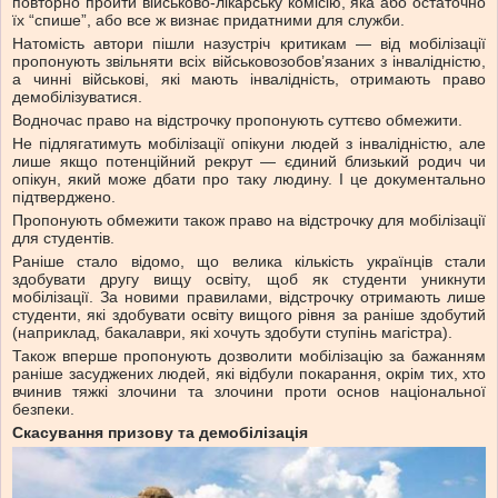
повторно пройти військово-лікарську комісію, яка або остаточно
їх “спише”, або все ж визнає придатними для служби.
Натомість автори пішли назустріч критикам — від мобілізації
пропонують звільняти всіх військовозобов’язаних з інвалідністю,
а чинні військові, які мають інвалідність, отримають право
демобілізуватися.
Водночас право на відстрочку пропонують суттєво обмежити.
Не підлягатимуть мобілізації опікуни людей з інвалідністю, але
лише якщо потенційний рекрут — єдиний близький родич чи
опікун, який може дбати про таку людину. І це документально
підтверджено.
Пропонують обмежити також право на відстрочку для мобілізації
для студентів.
Раніше стало відомо, що велика кількість українців стали
здобувати другу вищу освіту, щоб як студенти уникнути
мобілізації. За новими правилами, відстрочку отримають лише
студенти, які здобувати освіту вищого рівня за раніше здобутий
(наприклад, бакалаври, які хочуть здобути ступінь магістра).
Також вперше пропонують дозволити мобілізацію за бажанням
раніше засуджених людей, які відбули покарання, окрім тих, хто
вчинив тяжкі злочини та злочини проти основ національної
безпеки.
Скасування призову та демобілізація