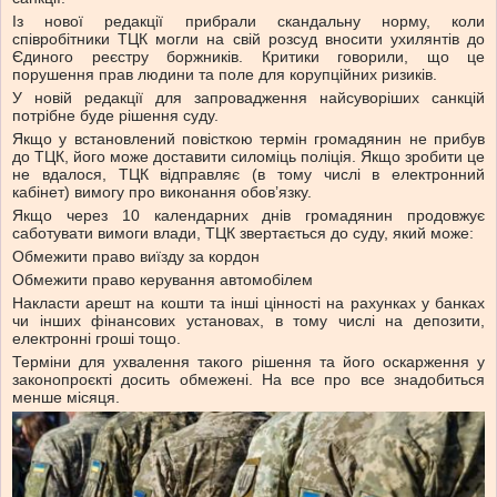
Із нової редакції прибрали скандальну норму, коли
співробітники ТЦК могли на свій розсуд вносити ухилянтів до
Єдиного реєстру боржників. Критики говорили, що це
порушення прав людини та поле для корупційних ризиків.
У новій редакції для запровадження найсуворіших санкцій
потрібне буде рішення суду.
Якщо у встановлений повісткою термін громадянин не прибув
до ТЦК, його може доставити силоміць поліція. Якщо зробити це
не вдалося, ТЦК відправляє (в тому числі в електронний
кабінет) вимогу про виконання обов’язку.
Якщо через 10 календарних днів громадянин продовжує
саботувати вимоги влади, ТЦК звертається до суду, який може:
Обмежити право виїзду за кордон
Обмежити право керування автомобілем
Накласти арешт на кошти та інші цінності на рахунках у банках
чи інших фінансових установах, в тому числі на депозити,
електронні гроші тощо.
Терміни для ухвалення такого рішення та його оскарження у
законопроєкті досить обмежені. На все про все знадобиться
менше місяця.