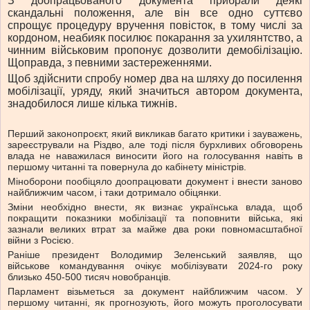
З доопрацьованого документа прибрали деякі
скандальні положення, але він все одно суттєво
спрощує процедуру вручення повісток, в тому числі за
кордоном, неабияк посилює покарання за ухилянтство, а
чинним військовим пропонує дозволити демобілізацію.
Щоправда, з певними застереженнями.
Щоб здійснити спробу номер два на шляху до посилення
мобілізації, уряду, який значиться автором документа,
знадобилося лише кілька тижнів.
Перший законопроєкт, який викликав багато критики і зауважень,
зареєстрували на Різдво, але тоді після бурхливих обговорень
влада не наважилася виносити його на голосування навіть в
першому читанні та повернула до кабінету міністрів.
Міноборони пообіцяло доопрацювати документ і внести заново
найближчим часом, і таки дотримало обіцянки.
Зміни необхідно внести, як визнає українська влада, щоб
покращити показники мобілізації та поповнити війська, які
зазнали великих втрат за майже два роки повномасштабної
війни з Росією.
Раніше президент Володимир Зеленський заявляв, що
військове командування очікує мобілізувати 2024-го року
близько 450-500 тисяч новобранців.
Парламент візьметься за документ найближчим часом. У
першому читанні, як прогнозують, його можуть проголосувати