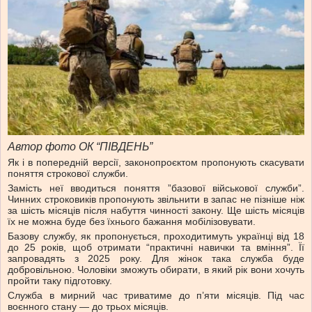
Автор фото ОК “ПІВДЕНЬ”
Як і в попередній версії, законопроєктом пропонують скасувати
поняття строкової служби.
Замість неї вводиться поняття ”базової військової служби”.
Чинних строковиків пропонують звільнити в запас не пізніше ніж
за шість місяців після набуття чинності закону. Ще шість місяців
їх не можна буде без їхнього бажання мобілізовувати.
Базову службу, як пропонується, проходитимуть українці від 18
до 25 років, щоб отримати “практичні навички та вміння”. Її
запровадять з 2025 року. Для жінок така служба буде
добровільною. Чоловіки зможуть обирати, в який рік вони хочуть
пройти таку підготовку.
Служба в мирний час триватиме до п’яти місяців. Під час
воєнного стану — до трьох місяців.