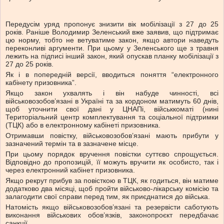
Передусім уряд пропонує знизити вік мобілізації з 27 до 25
років. Раніше Володимир Зеленський вже заявив, що підтримає
цю норму, тобто не ветуватиме закон, якщо автори наведуть
переконливі аргументи. При цьому у Зеленського ще з травня
лежить на підписі інший закон, який опускав планку мобілізації з
27 до 25 років.
Як і в попередній версії, вводиться поняття “електронного
кабінету призовника”.
Якщо закон ухвалять і він набуде чинності, всі
військовозобов’язані в Україні та за кордоном матимуть 60 днів,
щоб уточнити свої дані у ЦНАПі, військкоматі (нині
Територіальний центр комплектування та соціальної підтримки
(ТЦК) або в електронному кабінеті призовника.
Отримавши повістку, військовозобов’язані мають прибути у
зазначений термін та в зазначене місце.
При цьому порядок вручення повістки суттєво спрощується.
Відповідно до пропозицій, її можуть вручити як особисто, так і
через електронний кабінет призовника.
Якщо рекрут прибув за повісткою в ТЦК, як годиться, він матиме
додатково два місяці, щоб пройти військово-лікарську комісію та
залагодити свої справи перед тим, як приєднатися до війська.
Натомість якщо військовозобов’язані та резервісти саботують
виконання військових обов’язків, законопроєкт передбачає
санкції.