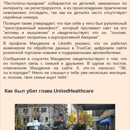
“Пистолеты-призраки” собираются из деталей, заказанных по
интернету, не регистрируются, и их происхождение практически
невозможно отследить, так как на деталях часто отсутствуют
серийные номера.
Полиция также утверждает, что при себе у него был рукописный
“трехстраничный манифест”, который проливает свет на его
“мотивы и мышление” и свидетельствует, что он, “похоже,
испытывает неприязнь к корпоративной Америке”.
В профиле Манджоне в LikedIn указано, что он работал
инженером по обработке данных в TrueCar, цифровом сайте
розничной торговли новыми и подержанными автомобилями.
Сообщения в соцсетях Манджоне свидетельствуют о том, что
он потерял связь с семьей и друзьями. В одном из постов,
отмеченном Манджоне на сайте X, кто-то написал: “Эй,
ты в порядке? Никто не слышал о тебе уже несколько месяцев,
и, похоже, твоя семья ищет тебя”.
Как был убит глава UnitedHealthcare