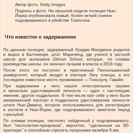
Автор фото,
Getty Images
Подпись к фото,
На прошлой неделе полиция Нью-
Йорка опубликовала новый, более четкий снимок
подозреваемого в убийстве Томпсона
Что известно о задержанном
По данным полиции, задержанный Луиджи Манджоне родился
и вырос в Балтиморе, штат Мэриленд, где учился в частной
школе для мальчиков Gilman School, которую, по словам
руководства школы, он окончил лучшим в классе в 2016 году.
После этого он поступил в престижный Пенсильванский
университет, который входит в элитную Лигу плюща, а его
последнее известное место проживания — Гонолулу, Гавайи.
При задержании у него нашли огнестрельное оружие
и несколько удостоверений личности — одно с настоящим
именем, другое поддельное. В том числе при себе у него были
американский паспорт и поддельное удостоверение личности
штата Нью-Джерси, которое использовалось для регистрации
в хостеле в Нью-Йорке, где подозреваемого заметили перед
стрельбой.
По словам полиции, пистолет, найденный у подозреваемого,
был “пистолетом-призраком”, вероятно, “сделанным на 3D-
принтере” и способным стрелять патронами калибра 9 мм.