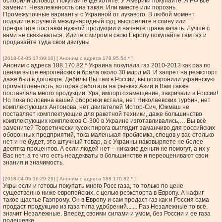
оспорили договор. Покупайте где хотите. У Америки покупайте. А РФ все
заменит. Незалежнность она такая. Или вместе или порознь.
Промежуточные варианты с Украиной от лукавого. В любой момент
подадите в ручной международный суд, выстрелите в спину или
прекратите поставки нужной продукции и начнёте права качать. Лучше с
вами не связываться. Идите с миром в свою Европу покупайте там газ и
продавайте туда свои двигуны
[2018-04-05 17:09:10] [ Аноним с адреса 178.95.54.* ]
Аноним с адреса 188.170.82.* Украина покупала газ 2010-2013 как раз по
ценам выше европейских и брала около 30 млрд.м3. И запрет на реэкспорт
даже был в договоре. Дебилы Вы там в России, вы похоронили украинскую
промышленность, которая работала на рынках Азии и Вам также
поставляла много продукции. Ура, импортозамещение, закричали в России!
Но пока половина вашей оборонки встала, нет Николаевских турбин, нет
комплектующих Антонова, нет двигателей Мотор-Сич, Южмаш не
поставляет комплектующие для ракетной техники, даже большинство
комплектующих комплексов С-300 в Украине изготавливались,… Вы всё
замените? Теоретически кусок пирога выглядит заманчиво для российских
оборонных предприятий, тока маленькая проблемка, спецов у вас столько
нет и не будет, это штучный товар, а с Украины наковыряете не более
десятка процентов. А если людей нет – никакие деньги не помогут, а их у
Вас нет, а те что есть неадекваты в большинстве и переоценивают свои
знания и значимость.
[2018-04-05 16:29:29] [ Аноним с адреса 188.170.82.* ]
Укры если и готовы покупать много Росс газа, то только по цене
существенно ниже европейских, с целью реэкспорта в Европу. А нафиг
такое щастье Газпрому. Он в Европу и сам продаст газ как и Россия сама
продаст продукцию из газа типа удобрений....... Раз Незалежные то всё,
значит Незалежные. Вперёд своими силами и умом, без России и ее газа
подешевке