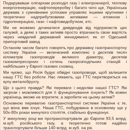
Подарувавши олігархам розподіл газу і електроенергії, теплову
енергогенерацію, нафтопереробку і багато чого ще, Українська
держава з сумнівними успіхами управляє іншими крупними і
теоретично надприбутковими активами — атомною і
гідрогенерацією, газо- і нафтовидобутком, етс.
Ми не можемо дочекатися дивідендів від підприємств цих
галузей, а деякі з таких активів просто втрачають свою вартість
через невдалий державний менеджмент, як от Одеський
припортовий завод.
Останнім часом багато говорять про державну газотранспортну
систему України — величезний комплекс з десятків тисяч
кілометрів газопроводів великого діаметру, десятків
газокомпресорних і сотень газорозподільних станцій і
найбільших у Європі газових сховищ.
Ми чуємо, що Росія будує обвідні газопроводи, щоб залишити
нашу ГТС без роботи. Нас лякають, що ГТС перетвориться на
купу металобрухту.
Що з цього правда? Які переваги і недоліки нашої ГТС? Які
загрози і можливості для її функціонування існують? Як кожен
українець зможе не втратити, а заробити на цьому активі?
Основною перевагою газотранспортної системи України є те,
що вона вже існує. Наша ГТС, побудована в основному ще у
50х-80х роках минулого століття, стабільно функціонує.
У минулому році ми протранспортували до Європи 93,5 млрд.
м.куб. російського газу, а теоретично готові надійно
транспортувати більше 140 млрд. м.куб. на рік.