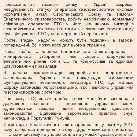
Недосконалість газового ринку в Україні, зокрема,
невідповідність статусу оператора газотранспортної системи
нормативним актам Європейського Союзу та вимогам
Енергетичного співтовариства, робить неможливою нормальну
співпрацю оператора ГТС у його нинішньому вигляді з
європейськими газовими гігантами і є загрозою ефективному
функціонуванню ГТС у довготерміновій перспективі.
Проте, згадані недоліки можуть бути подолані, а загрози
попереджені. Всі можливості для цього в України є.
Наша країна є членом Енергетичного Співтовариства —
міжнародного утворення, яке сприяє формуванню
енергетичних ринків країн ЄС та країн-сусідів за єдиними
цивілізованими правилами.
В рамках імплементації європейського енергетичного
законодавства Україна має невідкладно забезпечити
функціонування незалежного оператора ГТС, що матиме
широку автономію як організаційно, так і відносно управління
газотранспортною системою.
При чому ГТС зовсім необов’язково має бути виведена з
державної власності — повноцінне управління може
здійснюватися завдяки іншим інструментам цивільного
законодавства. Відповідна європейська практика існує,
наприклад, в Португалії і Румунії.
Секретаріат Енергетичного співтовариства ще у лютому 2016
року також дав попередню згоду щодо можливості оператора
ГТС мати систему не у власності, а на умовах “Quasi-ownership”