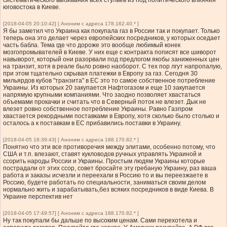
систематического выбивания всех стульев из под политического влияния
юговостока в Киеве.
[2018-04-05 20:10:42] [ Аноним с адреса 178.162.40.* ]
Я бы заметил что Украина как покупала газ в России так и покупает. Только
теперь она это делает через европейских посредников, у которых оседает
часть бабла. Тема где что дороже это вообще любимый конек
мозгопромывателей в Киеве. У них еще с контракта пописят все шиворот
навыворот, который они разорвали под предлогом якобы заниженных цен
на транзит, хотя в реале было ровно наоборот. С тех пор лгут напропалую,
при этом тщательно скрывая платежки в Европу за газ. Сегодня 30
мильярдов кубов "транзита" в ЕС это то самое собственное потребление
Украины. Из которых 20 закупается Нафтогазом и еще 10 закупается
напрямую крупными компаниями. Что заодно позволяет хвастаться
объемами прокачки и считать что в Северный поток не влезет. Дык не
влезет ровно собственное потребление Украины. Равно Газпром
хвастается рекордными поставками в Европу, хотя сколько было столько и
осталось а к поставкам в ЕС прибавились поставки в Украину.
[2018-04-05 18:39:43] [ Аноним с адреса 188.170.82.* ]
Понятно что эти все противоречия между элитами, особенно потому, что
США и т.п. влезают, ставят кукловодов ручных управлять Украиной и
ссорить народы России и Украины. Простым людям Украины которые
пострадали от этих ссор, совет бросайте эту гребаную Украину, раз ваша
работа и заказы исчезли и переехали в Россию то и вы переезжаете в
Россию, будете работать по специальности, заниматься своим делом
нормально жить и зарабатывать,без всяких посредников в виде Киева. В
Украине перспектив нет
[2018-04-05 17:49:57] [ Аноним с адреса 188.170.82.* ]
Ну так покупали бы дальше по высоким ценам. Сами перехотела и