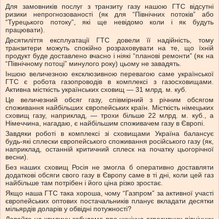
Для замовників послуг з транзиту газу нашою ГТС відсутні
ризики непрогнозованості (як для “Північних потоків” або
“Турецького потоку”, які ще невідомо коли і як будуть
працювати).
Десятиліття експлуатації ГТС довели її надійність, тому
транзитери можуть спокійно розраховувати на те, що їхній
продукт буде доставлено вчасно і ніякі “планові ремонти” (як на
“Північному потоці” минулого року) цьому не завадять.
Іншою величезною ексклюзивною перевагою саме української
ГТС є робота газопроводів в комплексі з газосховищами.
Активна місткість українських сховищ — 31 млрд. м. куб.
Це величезний обсяг газу, співмірний з річним обсягом
споживання найбільших європейських країн. Місткість німецьких
сховищ газу, наприклад, — трохи більше 22 млрд. м. куб., а
Німеччина, нагадаю, є найбільшим споживачем газу в Європі.
Завдяки роботі в комплексі зі сховищами Україна балансує
будь-які сплески європейського споживання російського газу (як,
наприклад, останній критичний сплеск на початку цьогорічної
весни).
Без наших сховищ Росія не змогла б оперативно доставляти
додаткові обсяги свого газу в Європу саме в ті дні, коли цей газ
найбільше там потрібен і його ціна різко зростає.
Якщо наша ГТС така хороша, чому “Газпром” за активної участі
європейських оптових постачальників планує вкладати десятки
мільярдів доларів у обвідні потужності?