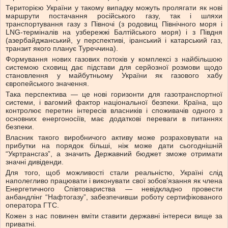
Територією України у такому випадку можуть пролягати як нові
маршрути постачання російського газу, так і шляхи
транспортування газу з Півночі (з родовищ Північного моря і
LNG-терміналів на узбережжі Балтійського моря) і з Півдня
(азербайджанський, у перспективі, іранський і катарський газ,
транзит якого планує Туреччина).
Формування нових газових потоків у комплексі з найбільшою
системою сховищ дає підстави для серйозної розмови щодо
становлення у майбутньому України як газового хабу
європейського значення.
Така перспектива — це нові горизонти для газотранспортної
системи, і вагомий фактор національної безпеки. Країна, що
контролює перетин інтересів власників і споживачів одного з
основних енергоносіїв, має додаткові переваги в питаннях
безпеки.
Власник такого виробничого активу може розраховувати на
прибутки на порядок більші, ніж може дати сьогоднішній
“Укртрансгаз”, а значить Державний бюджет зможе отримати
значні дивіденди.
Для того, щоб можливості стали реальністю, Україні слід
наполегливо працювати і виконувати свої зобов’язання як члена
Енергетичного Співтовариства — невідкладно провести
анбандлінг “Нафтогазу”, забезпечивши роботу сертифікованого
оператора ГТС.
Кожен з нас повинен вміти ставити державні інтереси вище за
приватні.