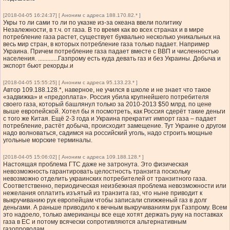
[2018-04-05 16:24:37] [ Аноним с адреса 188.170.82.* ]
Укры то ли сами то ли по указке из-за океана ввели политику
Незалежности, в т.ч. от газа. В то время как во всех странах и в мире
потребление газа растет, существует буквально несколько уникальных на
весь мир стран, в которых потребление газа только падает. Например
Украина. Причем потребление газа падает вместе с ВВП и численностью
населения. .............Газпрому есть куда девать газ и без Украины. Добыча и
экспорт бьют рекорды.и
[2018-04-05 15:55:25] [ Аноним с адреса 95.133.23.* ]
Автор 109.188.128.*, наверное, не учился в школе и не знает что такое
«задвижка» и «предоплата». Россия убила крупнейшего потребителя
своего газа, который башлянул только за 2010-2013 $50 млрд. по цене
выше европейской. Хотел бы я посмотреть, как Россия сдерёт такие деньги
с того же Китая. Ещё 2-3 года и Украина прекратит импорт газа – падает
потребление, растёт добыча, происходит замещение. Тут Украине о другом
надо волноваться, садимся на российский уголь, надо строить мощные
угольные морские терминалы.
[2018-04-05 15:06:02] [ Аноним с адреса 109.188.128.* ]
Настоящая проблема ГТС даже не затронута. Это физическая
невозможность гарантировать целостность транзита поскольку
невозможно отделить украинских потребителей от транзитного газа.
Соответственно, периодическая неизбежная проблема невозможности или
нежелания оплатить изъятый из транзита газ, что ныне приводит к
выкручиванию рук европейцам чтобы записали спижженый газ в долг
деньгами. А раньше приводило к вечным выкручиваниям рук Газпрому. Всем
это надоело, только американцы все еще хотят держать руку на поставках
газа в ЕС и потому всячески сопротивляются альтернативным
газопроводам.