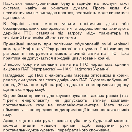
Наскільки неконкурентними будуть тарифи на послуги такої
системи, навіть не хочеться думати. Проте яким би
песимістичним не виглядав прогноз, реальність може виявитися
ще гіршою.
В Україні легко можна уявити політичних діячів або
безвідповідальних менеджерів, які з задоволенням активують
дерибан ГТС, ставлячи під загрозу імідж транзитера та
технічний і економічний стан системи.
Принаймні щоразу при політично обумовленій зміні керівної
команди “Нафтогазу” “Укртрансгаз” теж трусило. Політики через
різноманітні інструменти мають значний вплив на ГТС. Така
практика не допускається в жодній цивілізованій країні.
З іншого боку не менший вплив на ГТС наразі має єдиний
акціонер ПАТ “Укртрансгаз” — НАК “Нафтогаз України”.
Нагадаємо, що НАК є найбільшим газовим оптовиком в країні,
реалізуючи увесь газ свого дочірнього ПАТ “Укргазвидобування”
(понад 20 млрд м. куб. на рік) та додатково імпортуючи щороку
ще кілька млрд. м.куб.
Європейські правила для функціонування газових ринків (т.зв.
“Третій енергопакет”) не допускають впливу компанії-
постачальника газу на компанію-транзитера. Мета таких
обмежень — попередження дискримінації інших постачальників
газу.
Адже, якщо в твоїх руках газова труба, ти у будь-який момент
можеш знайти мільйон причин, щоб викрутити руки
постачальнику-конкуренту і перебрати його споживача.