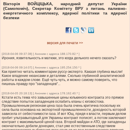
Вікторія ВОЙЦІЦЬКА, народний депутат України
(Самопоміч), Секретар Комітету ВРУ з питань паливно-
енергетичного комплексу, ядерної політики та ядерної
безпеки
версия для печати >>
[2018-04-06 09:37:38] [ Аноним с адреса 188.170.82.* ]
Ирония, язвительность и матюки, это когда дельного нечего сказать?
[2018-04-06 09:14:07] [ Аноним с адреса 195.254.150.* ]
Как приятно читать комментарии руссу-эксперто. Какаая глубина мысли!
Какое владение нюансами и деталями. Сколько глубинной аналитической
работы в каждом слове. Ещё чуть-чуть, и можно самому поверить, что
пишешь правду про "западенцев"...
[2018-04-05 20:18:13] [ Аноним с адреса 178.162.40.* ]
Кстати есть тема что завышенные цены юлькиного контракта это прямое
следствие попыток западенцев ослабить кланы с юговостока.
Промышленным регионам цена газа была очень критична поскольку их
сила была основана на экспортной промышленности, доходность которой
зависела от себестоимости газа. И вот Ющ, придя к власти, первым делом
гробит ультравыгодный для Украины контракт пописят, а потом заключают
контракт с максимальной ценой газа. Второй майдан и АТО, где западенцы
окончательно добили донецких, стал уже естественным следствием