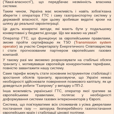
(”Квазі-власності”), що передбачає незмінність власника
системи.
Таким чином, Україна має можливість і навіть зобов’язана
зберегти і оператора ГТС і саму газотранспортну систему у
державній власності, при цьому зробивши видатні кроки на
шляху до реальної євроінтеграції.
Це дасть конкретні вигоди, які мають бути у подальшому
конвертовані у бюджетні доходи. Що ми маємо на увазі?
Оператор ГТС, що функціонує за європейськими правилами,
зможе пройти сертифікацію як TSO (
Transmission system
operator
) за участю Секретаріату Енергетичного Співтовариства
і стати прогнозованим партнером європейських газових
компаній.
У такому разі ми зможемо розраховувати на стабільні обсяги
транзиту і, мотивувавши європейців конкурентними тарифами,
повністю завантажити нашу систему.
Саме тарифи можуть стати основним інструментом стабілізації і
зростання обсягів транзиту, враховуючи, що Україні немає
необхідності здійснювати повернення позикового капіталу, як це
доведеться робити “Газпрому” у випадку з ПП-2.
Інша можливість української ГТС, оператор якої гратиме за
європейськими правилами, полягає у необхідності
доформування системи газових інтерконнекторів у Європі.
Система, що пов’язуватиме всіх споживачів з усіма джерелами
постачання газу — запорука безперебійного газопостачання
європейських країн і стабілізації цінової політики.