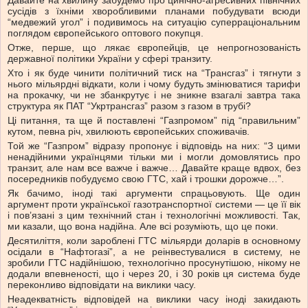
Давайте на хвилину забудемо про цинічно-агресивних північних
сусідів з їхніми хворобливими планами побудувати всюди
“медвежий угол” і подивимось на ситуацію суперраціональним
поглядом європейського оптового покупця.
Отже, перше, що лякає європейців, це непрогнозованість
державної політики України у сфері транзиту.
Хто і як буде чинити політичний тиск на “Трансгаз” і тягнути з
нього мільярдні відкати, коли і чому будуть змінюватися тарифи
на прокачку, чи не збанкрутує і не зникне взагалі завтра така
структура як ПАТ “Укртрансгаз” разом з газом в трубі?
Ці питання, та ще й поставлені “Газпромом” під “правильним”
кутом, певна річ, хвилюють європейських споживачів.
Той же “Газпром” відразу пропонує і відповідь на них: “З цими
ненадійними українцями тільки ми і могли домовлятись про
транзит, але нам все важче і важче… Давайте краще вдвох, без
посередників побудуємо свою ГТС, хай і трошки дорожче…”.
Як бачимо, іноді такі аргументи спрацьовують. Ще один
аргумент проти української газотранспортної системи — це її вік
і пов’язані з цим технічний стан і технологічні можливості. Так,
ми казали, що вона надійна. Але всі розуміють, що це поки.
Десятиліття, коли зароблені ГТС мільярди доларів в основному
осідали в “Нафтогазі”, а не реінвестувалися в систему, не
зробили ГТС надійнішою, технологічно просунутішою, нікому не
додали впевненості, що і через 20, і 30 років ця система буде
переконливо відповідати на виклики часу.
Неадекватність відповідей на виклики часу іноді закидають