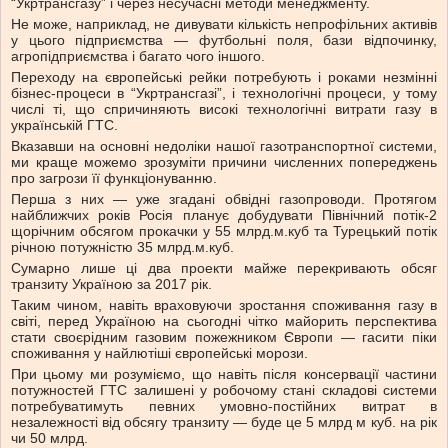
“Укртрансгазу” і через несучасні методи менеджменту.
Не може, наприклад, не дивувати кількість непрофільних активів
у цього підприємства — футбольні поля, бази відпочинку,
агропідприємства і багато чого іншого.
Переходу на європейські рейки потребують і роками незмінні
бізнес-процеси в “Укртрансгазі”, і технологічні процеси, у тому
числі ті, що спричиняють високі технологічні витрати газу в
українській ГТС.
Вказавши на основні недоліки нашої газотранспортної системи,
ми краще можемо зрозуміти причини численних попереджень
про загрози її функціонуванню.
Перша з них — уже згадані обвідні газопроводи. Протягом
найближчих років Росія планує добудувати Північний потік-2
щорічним обсягом прокачки у 55 млрд.м.куб та Турецький потік
річною потужністю 35 млрд.м.куб.
Сумарно лише ці два проекти майже перекривають обсяг
транзиту Україною за 2017 рік.
Таким чином, навіть враховуючи зростання споживання газу в
світі, перед Україною на сьогодні чітко майорить перспектива
стати своєрідним газовим пожежником Європи — гасити піки
споживання у найлютіші європейські морози.
При цьому ми розуміємо, що навіть після консервації частини
потужностей ГТС залишені у робочому стані складові системи
потребуватимуть певних умовно-постійних витрат в
незалежності від обсягу транзиту — буде це 5 млрд м куб. на рік
чи 50 млрд.