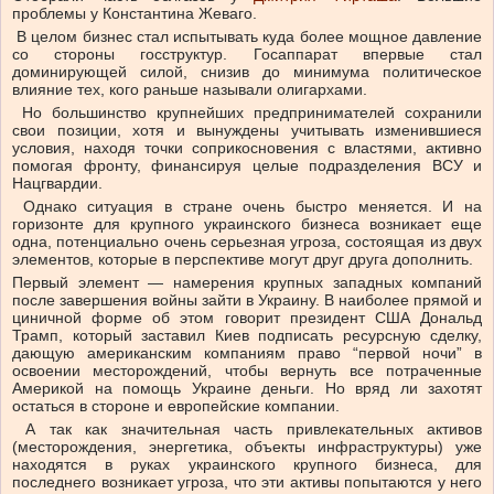
проблемы у Константина Жеваго.
В целом бизнес стал испытывать куда более мощное давление
со стороны госструктур. Госаппарат впервые стал
доминирующей силой, снизив до минимума политическое
влияние тех, кого раньше называли олигархами.
Но большинство крупнейших предпринимателей сохранили
свои позиции, хотя и вынуждены учитывать изменившиеся
условия, находя точки соприкосновения с властями, активно
помогая фронту, финансируя целые подразделения ВСУ и
Нацгвардии.
Однако ситуация в стране очень быстро меняется. И на
горизонте для крупного украинского бизнеса возникает еще
одна, потенциально очень серьезная угроза, состоящая из двух
элементов, которые в перспективе могут друг друга дополнить.
Первый элемент — намерения крупных западных компаний
после завершения войны зайти в Украину. В наиболее прямой и
циничной форме об этом говорит президент США Дональд
Трамп, который заставил Киев подписать ресурсную сделку,
дающую американским компаниям право “первой ночи” в
освоении месторождений, чтобы вернуть все потраченные
Америкой на помощь Украине деньги. Но вряд ли захотят
остаться в стороне и европейские компании.
А так как значительная часть привлекательных активов
(месторождения, энергетика, объекты инфраструктуры) уже
находятся в руках украинского крупного бизнеса, для
последнего возникает угроза, что эти активы попытаются у него