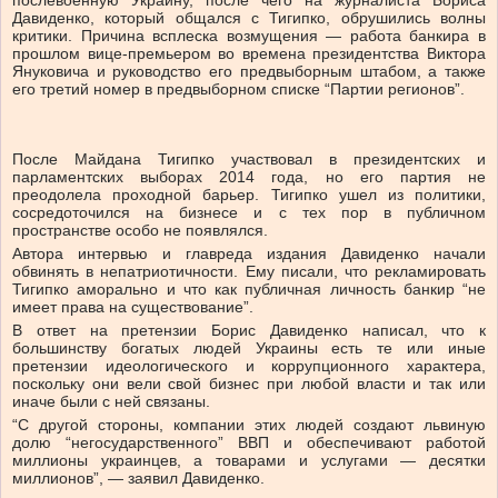
послевоенную Украину, после чего на журналиста Бориса
Давиденко, который общался с Тигипко, обрушились волны
критики. Причина всплеска возмущения — работа банкира в
прошлом вице-премьером во времена президентства Виктора
Януковича и руководство его предвыборным штабом, а также
его третий номер в предвыборном списке “Партии регионов”.
После Майдана Тигипко участвовал в президентских и
парламентских выборах 2014 года, но его партия не
преодолела проходной барьер. Тигипко ушел из политики,
сосредоточился на бизнесе и с тех пор в публичном
пространстве особо не появлялся.
Автора интервью и главреда издания Давиденко начали
обвинять в непатриотичности. Ему писали, что рекламировать
Тигипко аморально и что как публичная личность банкир “не
имеет права на существование”.
В ответ на претензии Борис Давиденко написал, что к
большинству богатых людей Украины есть те или иные
претензии идеологического и коррупционного характера,
поскольку они вели свой бизнес при любой власти и так или
иначе были с ней связаны.
“С другой стороны, компании этих людей создают львиную
долю “негосударственного” ВВП и обеспечивают работой
миллионы украинцев, а товарами и услугами — десятки
миллионов”, — заявил Давиденко.