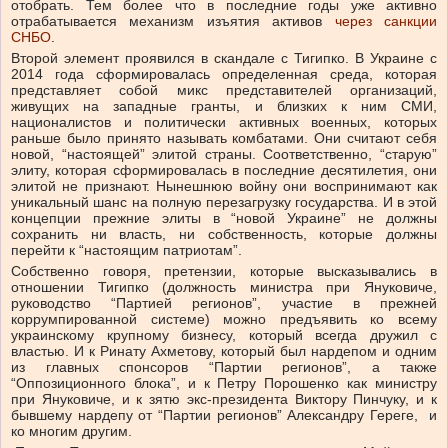
отобрать. Тем более что в последние годы уже активно
отрабатывается механизм изъятия активов
через санкции
СНБО
.
Второй элемент проявился в скандале с Тигипко. В Украине с
2014 года сформировалась определенная среда, которая
представляет собой микс представителей организаций,
живущих на западные гранты, и близких к ним СМИ,
националистов и политически активных военных, которых
раньше было принято называть комбатами. Они считают себя
новой, “настоящей” элитой страны. Соответственно, “старую”
элиту, которая сформировалась в последние десятилетия, они
элитой не признают. Нынешнюю войну они воспринимают как
уникальный шанс на полную перезагрузку государства. И в этой
концепции прежние элиты в “новой Украине” не должны
сохранить ни власть, ни собственность, которые должны
перейти к “настоящим патриотам”.
Собственно говоря, претензии, которые высказывались в
отношении Тигипко (должность министра при Януковиче,
руководство “Партией регионов”, участие в прежней
коррумпированной системе) можно предъявить ко всему
украинскому крупному бизнесу, который всегда дружил с
властью. И к Ринату Ахметову, который был нардепом и одним
из главных спонсоров “Партии регионов”, а также
“Оппозиционного блока”, и к Петру Порошенко как министру
при Януковиче, и к зятю экс-президента Виктору Пинчуку, и к
бывшему нардепу от “Партии регионов” Александру Гереге, и
ко многим другим.