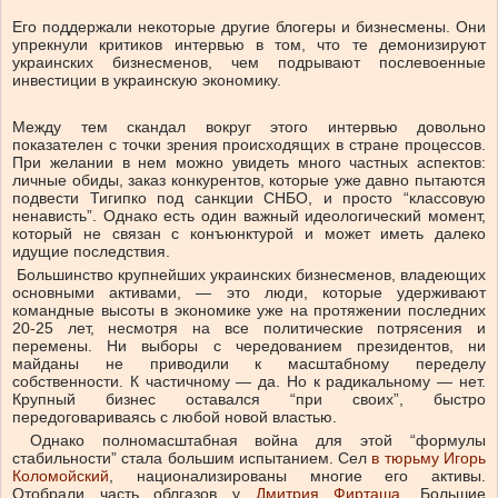
Его поддержали некоторые другие блогеры и бизнесмены. Они
упрекнули критиков интервью в том, что те демонизируют
украинских бизнесменов, чем подрывают послевоенные
инвестиции в украинскую экономику.
Между тем скандал вокруг этого интервью довольно
показателен с точки зрения происходящих в стране процессов.
При желании в нем можно увидеть много частных аспектов:
личные обиды, заказ конкурентов, которые уже давно пытаются
подвести Тигипко под санкции СНБО, и просто “классовую
ненависть”. Однако есть один важный идеологический момент,
который не связан с конъюнктурой и может иметь далеко
идущие последствия.
Большинство крупнейших украинских бизнесменов, владеющих
основными активами, — это люди, которые удерживают
командные высоты в экономике уже на протяжении последних
20-25 лет, несмотря на все политические потрясения и
перемены. Ни выборы с чередованием президентов, ни
майданы не приводили к масштабному переделу
собственности. К частичному — да. Но к радикальному — нет.
Крупный бизнес оставался “при своих”, быстро
передоговариваясь с любой новой властью.
Однако полномасштабная война для этой “формулы
стабильности” стала большим испытанием. Сел
в тюрьму Игорь
Коломойский
, национализированы многие его активы.
Отобрали часть облгазов у
Дмитрия Фирташа
. Большие