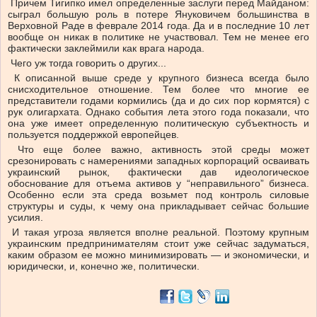
Причем Тигипко имел определенные заслуги перед Майданом:
сыграл большую роль в потере Януковичем большинства в
Верховной Раде в феврале 2014 года. Да и в последние 10 лет
вообще он никак в политике не участвовал. Тем не менее его
фактически заклеймили как врага народа.
Чего уж тогда говорить о других...
К описанной выше среде у крупного бизнеса всегда было
снисходительное отношение. Тем более что многие ее
представители годами кормились (да и до сих пор кормятся) с
рук олигархата. Однако события лета этого года показали, что
она уже имеет определенную политическую субъектность и
пользуется поддержкой европейцев.
Что еще более важно, активность этой среды может
срезонировать с намерениями западных корпораций осваивать
украинский рынок, фактически дав идеологическое
обоснование для отъема активов у “неправильного” бизнеса.
Особенно если эта среда возьмет под контроль силовые
структуры и суды, к чему она прикладывает сейчас большие
усилия.
И такая угроза является вполне реальной. Поэтому крупным
украинским предпринимателям стоит уже сейчас задуматься,
каким образом ее можно минимизировать — и экономически, и
юридически, и, конечно же, политически.