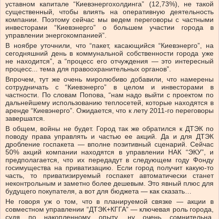
уставном капитале “Киевэнергохолдинга” (12,73%), не такой
существенный, чтобы влиять на оперативную деятельность
компании. Поэтому сейчас мы ведем переговоры с частными
инвесторами “Киевэнерго” о большем участии города в
управлении энергокомпанией”.
В ноябре уточнили, что “пакет, касающийся “Киевэнерго”, на
сегодняшний день в коммунальной собственности города уже
не находится”, а “процесс его отчуждения — это интересный
процесс... тема для правоохранительных органов”.
Впрочем, тут же очень миролюбиво добавили, что намерены
сотрудничать с “Киевэнерго” в целом и инвесторами в
частности. По словам Попова, “нам надо выйти с проектом по
дальнейшему использованию теплосетей, которые находятся в
аренде “Киевэнерго”. Ожидается, что к лету 2011-го переговоры
завершатся.
В общем, войны не будет. Город так же обратился к ДТЭК по
поводу права управлять и частью ее акций. Да и для ДТЭК
дробление госпакета — вполне позитивный сценарий. Сейчас
50% акций компании находятся в управлении НАК “ЭКУ”, и
предполагается, что их передадут в следующем году Фонду
госимущества на приватизацию. Если город получит какую-то
часть, то приватизируемый госпакет автоматически станет
неконтрольным и заметно более дешевым. Это явный плюс для
будущего покупателя, а вот для бюджета — как сказать…
Не говоря уж о том, что в планируемой связке — акции в
совместном управлении “ДТЭК+КГГА” — ключевая роль города,
судя по накопленному опыту, ну очень сомнительна.