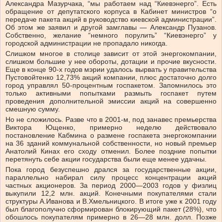
Александра Мазурчака, “мы работаем над “Киевэнерго”. Есть
обращение от депутатского корпуса в Кабинет министров “о
передаче пакета акций в руководство киевской администрации”.
Об этом же заявил и другой замглавы — Александр Пузанов.
Собственно, желание “немного порулить” “Киевэнерго” у
городской администрации не пропадало никогда.
Слишком многое в столице зависит от этой энергокомпании,
слишком большие у нее обороты, дотации и прочие вкусности.
Еще в конце 90-х годов мэрии удалось вырвать у правительства
Пустовойтенко 12,73% акций компании, плюс достаточно долго
город управлял 50-процентным госпакетом. Запомнилось это
только активными попытками размыть госпакет путем
проведения дополнительной эмиссии акций на совершенно
смешную сумму.
Но не сложилось. Разве что в 2001-м, под занавес премьерства
Виктора Ющенко, примерно неделю действовало
постановление Кабмина о размене госпакета энергокомпании
на 36 зданий коммунальной собственности, но новый премьер
Анатолий Кинах его сходу отменил. Более поздние попытки
перетянуть себе акции государства были еще менее удачны.
Пока город безуспешно дрался за государственные акции,
параллельно набирал силу процесс концентрации акций
частных акционеров. За период 2000—2003 годов у физлиц
выкупили 12,2 млн. акций. Конечными покупателями стали
структуры А.Иванова и В.Хмельницкого. В итоге уже к 2001 году
был благополучно сформирован блокирующий пакет (28%), что
обошлось покупателям примерно в 26—28 млн. долл. Позже