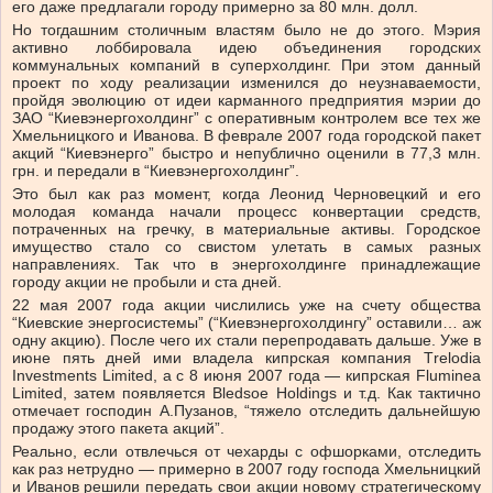
его даже предлагали городу примерно за 80 млн. долл.
Но тогдашним столичным властям было не до этого. Мэрия
активно лоббировала идею объединения городских
коммунальных компаний в суперхолдинг. При этом данный
проект по ходу реализации изменился до неузнаваемости,
пройдя эволюцию от идеи карманного предприятия мэрии до
ЗАО “Киевэнергохолдинг” с оперативным контролем все тех же
Хмельницкого и Иванова. В феврале 2007 года городской пакет
акций “Киевэнерго” быстро и непублично оценили в 77,3 млн.
грн. и передали в “Киевэнергохолдинг”.
Это был как раз момент, когда Леонид Черновецкий и его
молодая команда начали процесс конвертации средств,
потраченных на гречку, в материальные активы. Городское
имущество стало со свистом улетать в самых разных
направлениях. Так что в энергохолдинге принадлежащие
городу акции не пробыли и ста дней.
22 мая 2007 года акции числились уже на счету общества
“Киевские энергосистемы” (“Киевэнергохолдингу” оставили… аж
одну акцию). После чего их стали перепродавать дальше. Уже в
июне пять дней ими владела кипрская компания Тrelodia
Investments Limited, а с 8 июня 2007 года — кипрская Fluminea
Limited, затем появляется Bledsoe Holdings и т.д. Как тактично
отмечает господин А.Пузанов, “тяжело отследить дальнейшую
продажу этого пакета акций”.
Реально, если отвлечься от чехарды с офшорками, отследить
как раз нетрудно — примерно в 2007 году господа Хмельницкий
и Иванов решили передать свои акции новому стратегическому