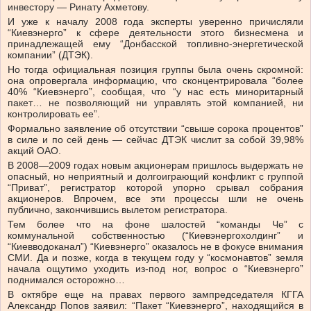
инвестору — Ринату Ахметову.
И уже к началу 2008 года эксперты уверенно причисляли
“Киевэнерго” к сфере деятельности этого бизнесмена и
принадлежащей ему “Донбасской топливно-энергетической
компании” (ДТЭК).
Но тогда официальная позиция группы была очень скромной:
она опровергала информацию, что сконцентрировала “более
40% “Киевэнерго”, сообщая, что “у нас есть миноритарный
пакет… не позволяющий ни управлять этой компанией, ни
контролировать ее”.
Формально заявление об отсутствии “свыше сорока процентов”
в силе и по сей день — сейчас ДТЭК числит за собой 39,98%
акций ОАО.
В 2008—2009 годах новым акционерам пришлось выдержать не
опасный, но неприятный и долгоиграющий конфликт с группой
“Приват”, регистратор которой упорно срывал собрания
акционеров. Впрочем, все эти процессы шли не очень
публично, закончившись вылетом регистратора.
Тем более что на фоне шалостей “команды Че” с
коммунальной собственностью (“Киевэнергохолдинг” и
“Киевводоканал”) “Киевэнерго” оказалось не в фокусе внимания
СМИ. Да и позже, когда в текущем году у “космонавтов” земля
начала ощутимо уходить из-под ног, вопрос о “Киевэнерго”
поднимался осторожно…
В октябре еще на правах первого зампредседателя КГГА
Александр Попов заявил: “Пакет “Киевэнерго”, находящийся в