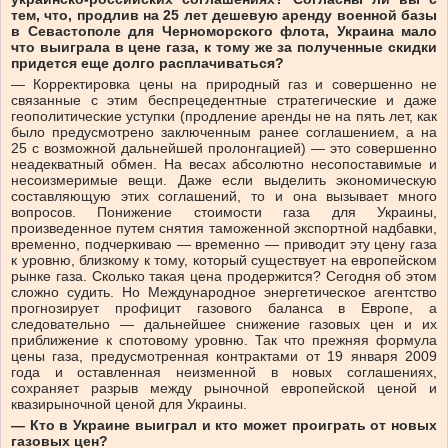
тем, что, продлив на 25 лет дешевую аренду военной базы
в Севастополе для Черноморского флота, Украина мало
что выиграла в цене газа, к тому же за полученные скидки
придется еще долго расплачиваться?
— Корректировка цены на природный газ и совершенно не
связанные с этим беспрецедентные стратегические и даже
геополитические уступки (продление аренды не на пять лет, как
было предусмотрено заключенным ранее соглашением, а на
25 с возможной дальнейшей пролонгацией) — это совершенно
неадекватный обмен. На весах абсолютно несопоставимые и
неcоизмеримые вещи. Даже если выделить экономическую
составляющую этих соглашений, то и она вызывает много
вопросов. Понижение стоимости газа для Украины,
произведенное путем снятия таможенной экспортной надбавки,
временно, подчеркиваю — временно — приводит эту цену газа
к уровню, близкому к тому, который существует на европейском
рынке газа. Сколько такая цена продержится? Сегодня об этом
сложно судить. Но Международное энергетическое агентство
прогнозирует профицит газового баланса в Европе, а
следовательно — дальнейшее снижение газовых цен и их
приближение к спотовому уровню. Так что прежняя формула
цены газа, предусмотренная контрактами от 19 января 2009
года и оставленная неизменной в новых соглашениях,
сохраняет разрыв между рыночной европейской ценой и
квазирыночной ценой для Украины.
— Кто в Украине выиграл и кто может проиграть от новых
газовых цен?