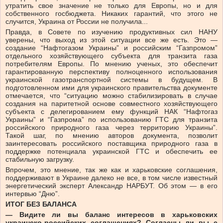
утратить свое значение не только для Европы, но и для
собственного госбюджета. Никаких гарантий, что этого не
случится, Украина от России не получила...
Правда, в Совете по изучению продуктивных сил НАНУ
уверены, что выход из этой ситуации все же есть. Это —
создание “Нафтогазом Украины” и российским “Газпромом”
отдельного хозяйствующего субъекта для транзита газа
потребителям Европы. По мнению ученых, это обеспечит
гарантированную перспективу полноценного использования
украинской газотранспортной системы в будущем. В
подготовленном ими для украинского правительства документе
отмечается, что “ситуацию можно стабилизировать в случае
создания на паритетной основе совместного хозяйствующего
субъекта с делегированием ему функций НАК “Нафтогаз
Украины” и “Газпрома” по использованию ГТС для транзита
российского природного газа через территорию Украины”.
Такой шаг, по мнению авторов документа, позволит
заинтересовать российского поставщика природного газа в
поддержке потенциала украинской ГТС и обеспечить ее
стабильную загрузку.
Впрочем, это мнение, так же как и харьковские соглашения,
поддерживают в Украине далеко не все, в том числе известный
энергетический эксперт Александр НАРБУТ. Об этом — в его
интервью “Дню”.
ИТОГ БЕЗ БАЛАНСА
— Видите ли вы баланс интересов в харьковских
украинско-российских соглашениях? Согласны ли вы с