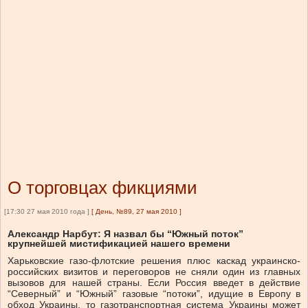
О торговцах фикциями
[17:30 27 мая 2010 года ]
[
День, №89, 27 мая 2010
]
Александр Нарбут: Я назвал бы “Южный поток”
крупнейшей мистификацией нашего времени
Харьковские газо-флотские решения плюс каскад украинско-
российских визитов и переговоров не сняли один из главных
вызовов для нашей страны. Если Россия введет в действие
“Северный” и “Южный” газовые “потоки”, идущие в Европу в
обход Украины, то газотранспортная система Украины может