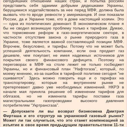
сегодняшних отношений наших стран, и попытка россиян
представить себя эдакими добрыми дядюшками Украины,
берущимися ходатайствовать за нее перед МВФ, должна была
вызвать что-то вроде ревности у американцев. И они показали
России, да и Украине тоже, кто в доме настоящий хозяин. Это
— одна из политических доминант. В экономическом плане я
бы не сводил возникшую проблему только к тарифам. Думаю,
что торможение реформ в газо-энергетическом секторе, в
частности отсутствие закона о рынке природного газа в
Украине, тоже является важной составляющей позиции МВФ.
Впрочем, безусловно, и тарифы. Потому что не может быть
успешной деятельность компании, если она продает газ
дешевле, чем покупает, не имея надежных источников для
покрытия своего финансового дефицита. Поэтому на
переговорах в МВФ на столе лежит не только госбюджет
Украины, но и финансовый план “Нафтогаза”, который, по
моему мнению, из-за ошибок в тарифной политике сегодня “не
сшивается”. Здесь можно говорить еще и о тарифах на
транспортировку, которые на внутреннем рынке не
претерпевают давно уже необходимых изменений. НКРЭ в
начале мая приняла решение об изменении тарифов для
облгазов, но не изменила тарифы поставки газа
магистральными газопроводами высокого давления
потребителям “Укртрансгаза”.
— Допускаете ли вы возврат бизнесмена Дмитрия
Фирташа и его структур на украинский газовый рынок?
Может ли так случиться, что это станет компенсацией за
изъятие в свое время предыдущим правительством 11-ти