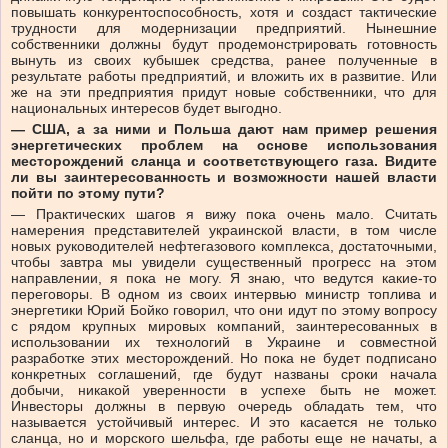
повышать конкурентоспособность, хотя и создаст тактические
трудности для модернизации предприятий. Нынешние
собственники должны будут продемонстрировать готовность
вынуть из своих кубышек средства, ранее полученные в
результате работы предприятий, и вложить их в развитие. Или
же на эти предприятия придут новые собственники, что для
национальных интересов будет выгодно.
— США, а за ними и Польша дают нам пример решения
энергетических проблем на основе использования
месторождений сланца и соответствующего газа. Видите
ли вы заинтересованность и возможности нашей власти
пойти по этому пути?
— Практических шагов я вижу пока очень мало. Считать
намерения представителей украинской власти, в том числе
новых руководителей нефтегазового комплекса, достаточными,
чтобы завтра мы увидели существенный прогресс на этом
направлении, я пока не могу. Я знаю, что ведутся какие-то
переговоры. В одном из своих интервью министр топлива и
энергетики Юрий Бойко говорил, что они идут по этому вопросу
с рядом крупных мировых компаний, заинтересованных в
использовании их технологий в Украине и совместной
разработке этих месторождений. Но пока не будет подписано
конкретных соглашений, где будут названы сроки начала
добычи, никакой уверенности в успехе быть не может.
Инвесторы должны в первую очередь обладать тем, что
называется устойчивый интерес. И это касается не только
сланца, но и морского шельфа, где работы еще не начаты, а