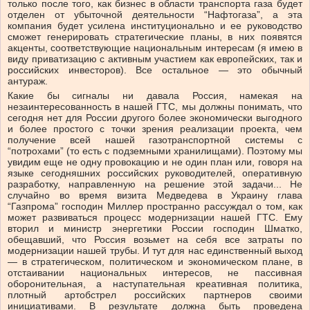
только после того, как бизнес в области транспорта газа будет
отделен от убыточной деятельности “Нафтогаза”, а эта
компания будет усилена институционально и ее руководство
сможет генерировать стратегические планы, в них появятся
акценты, соответствующие национальным интересам (я имею в
виду приватизацию с активным участием как европейских, так и
российских инвесторов). Все остальное — это обычный
антураж.
Какие бы сигналы ни давала Россия, намекая на
незаинтересованность в нашей ГТС, мы должны понимать, что
сегодня нет для России другого более экономически выгодного
и более простого с точки зрения реализации проекта, чем
получение всей нашей газотранспортной системы с
“потрохами” (то есть с подземными хранилищами). Поэтому мы
увидим еще не одну провокацию и не один план или, говоря на
языке сегодняшних российских руководителей, оперативную
разработку, направленную на решение этой задачи... Не
случайно во время визита Медведева в Украину глава
“Газпрома” господин Миллер пространно рассуждал о том, как
может развиваться процесс модернизации нашей ГТС. Ему
вторил и министр энергетики России господин Шматко,
обещавший, что Россия возьмет на себя все затраты по
модернизации нашей трубы. И тут для нас единственный выход
— в стратегическом, политическом и экономическом плане, в
отстаивании национальных интересов, не пассивная
оборонительная, а наступательная креативная политика,
плотный артобстрел российских партнеров своими
инициативами. В результате должна быть проведена