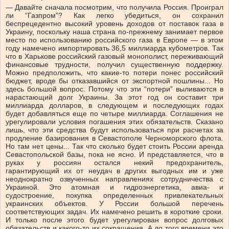
— Давайте сначала посмотрим, что получила Россия. Проиграл
ли “Газпром”? Как легко убедиться, он сохранил
беспрецедентно высокий уровень доходов от поставок газа в
Украину, поскольку наша страна по-прежнему занимает первое
место по использованию российского газа в Европе — в этом
году намечено импортировать 36,5 миллиарда кубометров. Так
что в Харькове российский газовый монополист, переживающий
финансовые трудности, получил существенную поддержку.
Можно предположить, что какие-то потери понес российский
бюджет, вроде бы отказавшийся от экспортной пошлины... Но
здесь большой вопрос. Потому что эти “потери” выливаются в
нарастающий долг Украины. За этот год он составит три
миллиарда долларов, в следующем и последующих годах
будет добавляться еще по четыре миллиарда. Соглашения не
урегулировали условия погашения этих обязательств. Сказано
лишь, что эти средства будут использоваться при расчетах за
продление базирования в Севастополе Черноморского флота.
Но там нет цены... Так что сколько будет стоить России аренда
Севастопольской базы, пока не ясно. И представляется, что в
руках у россиян остался некий предохранитель,
гарантирующий их от неудач в других выгодных им и уже
неоднократно озвученных направлениях сотрудничества с
Украиной. Это атомная и гидроэнергетика, авиа- и
судостроение, покупка определенных привлекательных
украинских объектов. У России большой перечень
соответствующих задач. Их намечено решить в короткие сроки.
И только после этого будет урегулирован вопрос долговых
обязательств и какого-то их сокращения. А до того времени это