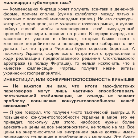
миллиардов кубометров газа?
— Компенсацию Фирташ хочет получить все-таки в денежной
форме, причем сполна (сумма колеблется между пятью и
восемью с половиной миллиардами гривен). Но его структуры,
которые, в принципе, и не уходили с газового рынка, я думаю,
найдут способ, чтобы компенсировать свой вынужденный
простой и расширить влияние на рынок. В первую очередь это
касается их участия в облгазах, которые ближе всего к
конечным потребителям и непосредственно собирают с них
деньги. Так что группа Фирташа будет серьезно бороться. А
поскольку Украина, скорее всего, встретится с трудностями в
ходе реализации предполагаемого решения Стокгольмского
арбитража (в пользу Фирташа), то нельзя исключить, что в
качестве компенсации Фирташ получит некие активы
украинских госпредприятий.
ИНВЕСТИЦИИ, ИЛИ КОНКУРЕНТОСПОСОБНОСТЬ КУБЫШЕК
— Не кажется ли вам, что итоги газо-флотских
переговоров могут лишь частично способствовать
посткризисной стабилизации, но отнюдь не решают
проблему повышения конкурентоспособности нашей
экономики?
— Я уже говорил, что получен чисто тактический выигрыш. К
повышению конкурентоспособности Украины в мире это не
приведет, поскольку для этого, наоборот, нужны более
адекватные цены на все энергоносители, не только на газ. Все
цены на энергоносители на внутреннем рынке должны иметь
динамичную тенденцию к приближению к мировым. Это будет