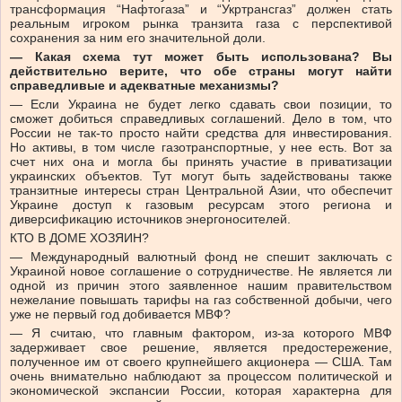
трансформация “Нафтогаза” и “Укртрансгаз” должен стать
реальным игроком рынка транзита газа с перспективой
сохранения за ним его значительной доли.
— Какая схема тут может быть использована? Вы
действительно верите, что обе страны могут найти
справедливые и адекватные механизмы?
— Если Украина не будет легко сдавать свои позиции, то
сможет добиться справедливых соглашений. Дело в том, что
России не так-то просто найти средства для инвестирования.
Но активы, в том числе газотранспортные, у нее есть. Вот за
счет них она и могла бы принять участие в приватизации
украинских объектов. Тут могут быть задействованы также
транзитные интересы стран Центральной Азии, что обеспечит
Украине доступ к газовым ресурсам этого региона и
диверсификацию источников энергоносителей.
КТО В ДОМЕ ХОЗЯИН?
— Международный валютный фонд не спешит заключать с
Украиной новое соглашение о сотрудничестве. Не является ли
одной из причин этого заявленное нашим правительством
нежелание повышать тарифы на газ собственной добычи, чего
уже не первый год добивается МВФ?
— Я считаю, что главным фактором, из-за которого МВФ
задерживает свое решение, является предостережение,
полученное им от своего крупнейшего акционера — США. Там
очень внимательно наблюдают за процессом политической и
экономической экспансии России, которая характерна для