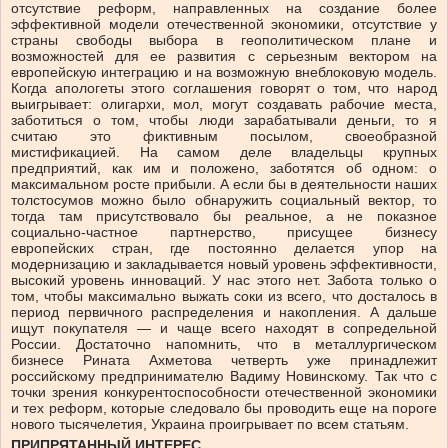
отсутствие реформ, направленных на создание более
эффективной модели отечественной экономики, отсутствие у
страны свободы выбора в геополитическом плане и
возможностей для ее развития с серьезным вектором на
европейскую интеграцию и на возможную внеблоковую модель.
Когда апологеты этого соглашения говорят о том, что народ
выигрывает: олигархи, мол, могут создавать рабочие места,
заботиться о том, чтобы люди зарабатывали деньги, то я
считаю это фиктивным посылом, своеобразной
мистификацией. На самом деле владельцы крупных
предприятий, как им и положено, заботятся об одном: о
максимальном росте прибыли. А если бы в деятельности наших
толстосумов можно было обнаружить социальный вектор, то
тогда там присутствовало бы реальное, а не показное
социально-частное партнерство, присущее бизнесу
европейских стран, где постоянно делается упор на
модернизацию и закладывается новый уровень эффективности,
высокий уровень инноваций. У нас этого нет. Забота только о
том, чтобы максимально выжать соки из всего, что досталось в
период первичного распределения и накопления. А дальше
ищут покупателя — и чаще всего находят в сопредельной
России. Достаточно напомнить, что в металлургическом
бизнесе Рината Ахметова четверть уже принадлежит
российскому предпринимателю Вадиму Новинскому. Так что с
точки зрения конкурентоспособности отечественной экономики
и тех реформ, которые следовало бы проводить еще на пороге
нового тысячелетия, Украина проигрывает по всем статьям.
ПРИПРЯТАННЫЙ ИНТЕРЕС