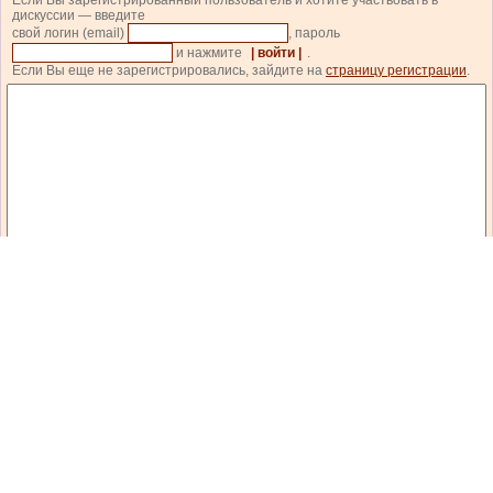
Если Вы зарегистрированный пользователь и хотите участвовать в
дискуссии — введите
свой логин (email)
, пароль
и нажмите
| войти |
.
Если Вы еще не зарегистрировались, зайдите на
страницу регистрации
.
Код состоит из цифр и латинских букв, изображенных на картинке. Для перезагрузки
кода кликните на картинке.
| прокомментировать |