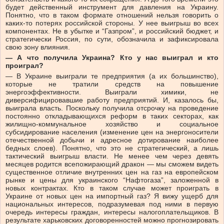
будет действенный инструмент для давления на Украину.
Понятно, что в таком формате отношений нельзя говорить о
каких-то потерях российской стороны. У нее выигрыш во всех
компонентах. Не в убытке и “Газпром”, и российский бюджет, и
стратегически Россия, по сути, обозначила и зафиксировала
свою зону влияния.
— А что получила Украина? Кто у нас выиграл и кто
проиграл?
— В Украине выиграли те предприятия (а их большинство),
которые не тратили средств на повышение
энергоэффективности. Выиграли химики, не
диверсифицировавшие работу предприятий. И, казалось бы,
выиграла власть. Поскольку получила отсрочку на проведение
постоянно откладывающихся реформ в таких секторах, как
жилищно-коммунальное хозяйство и социальное
субсидирование населения (изменение цен на энергоносители
отечественной добычи и адресное дотирование наиболее
бедных слоев). Понятно, что это не стратегический, а лишь
тактический выигрыш власти. Не менее чем через девять
месяцев родится всепожирающий дракон — мы сможем видеть
существенное отличие внутренних цен на газ на европейском
рынке и цены для украинского “Нафтогаза”, заложенной в
новых контрактах. Кто в таком случае может проиграть в
Украине от новых цен на импортный газ? Я вижу ущерб для
национальных интересов, подразумевая под ними в первую
очередь интересы граждан, интересы налогоплательщиков. В
результате харьковских договоренностей можно прогнозировать