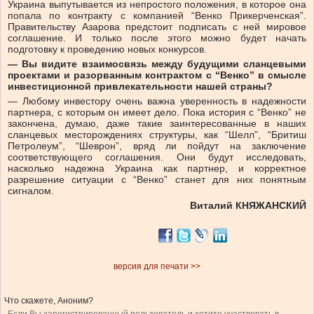
Украина выпутывается из непростого положения, в которое она
попала по контракту с компанией “Венко Прикерченская”.
Правительству Азарова предстоит подписать с ней мировое
соглашение. И только после этого можно будет начать
подготовку к проведению новых конкурсов.
— Вы видите взаимосвязь между будущими сланцевыми
проектами и разорванным контрактом с “Венко” в смысле
инвестиционной привлекательности нашей страны?
— Любому инвестору очень важна уверенность в надежности
партнера, с которым он имеет дело. Пока история с “Венко” не
закончена, думаю, даже такие заинтересованные в наших
сланцевых месторождениях структуры, как “Шелл”, “Бритиш
Петролеум”, “Шеврон”, вряд ли пойдут на заключение
соответствующего соглашения. Они будут исследовать,
насколько надежна Украина как партнер, и корректное
разрешение ситуации с “Венко” станет для них понятным
сигналом.
Виталий КНЯЖАНСКИЙ
версия для печати >>
Что скажете, Аноним?