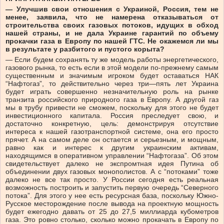
— Улучшив свои отношения с Украиной, Россия, тем не
менее, заявила, что не намерена отказываться от
строительства своих газовых потоков, идущих в обход
нашей страны, и не дала Украине гарантий по объему
прокачки газа в Европу по нашей ГТС. Не окажемся ли мы
в результате у разбитого и пустого корыта?
— Если будем сохранять ту же модель работы энергетического,
газового рынка, то есть если в этой модели по-прежнему самым
существенным и значимым игроком будет оставаться НАК
“Нафтогаз”, то действительно через три—пять лет Украина
будет играть совершенно незначительную роль на рынке
транзита российского природного газа в Европу. А другой газ
мы в трубу привести не сможем, поскольку для этого не будет
инвестиционного капитала. Россия преследует свою, и
достаточно конкретную, цель: демонстрируя отсутствие
интереса к нашей газотранспортной системе, она его просто
прячет. А на самом деле он остается и серьезным, и мощным,
равно как и интерес к другим украинским активам,
находящимся в оперативном управлении “Нафтогаза”. Об этом
свидетельствует далеко не экспромтная идея Путина об
объединении двух газовых монополистов. А с “потоками” тоже
далеко не все так просто. У России сегодня есть реальная
возможность построить и запустить первую очередь “Северного
потока”. Для этого у нее есть ресурсная база, поскольку Южно-
Русское месторождение после вывода на проектную мощность
будет ежегодно давать от 25 до 27,5 миллиарда кубометров
газа. Это ровно столько, сколько можно прокачать в Европу по