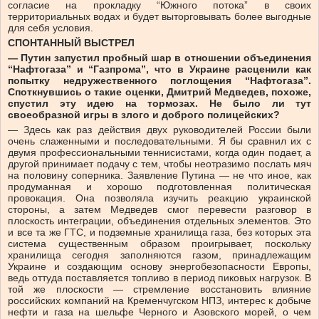
согласие на прокладку “Южного потока” в своих
территориальных водах и будет выторговывать более выгодные
для себя условия.
СПОНТАННЫЙ ВЫСТРЕЛ
— Путин запустил пробный шар в отношении объединения
“Нафтогаза” и “Газпрома”, что в Украине расценили как
попытку недружественного поглощения “Нафтогаза”.
Споткнувшись о такие оценки, Дмитрий Медведев, похоже,
спустил эту идею на тормозах. Не было ли тут
своеобразной игры в злого и доброго полицейских?
— Здесь как раз действия двух руководителей России были
очень слаженными и последовательными. Я бы сравнил их с
двумя профессиональными теннисистами, когда один подает, а
другой принимает подачу с тем, чтобы неотразимо послать мяч
на половину соперника. Заявление Путина — не что иное, как
продуманная и хорошо подготовленная политическая
провокация. Она позволяла изучить реакцию украинской
стороны, а затем Медведев смог перевести разговор в
плоскость интеграции, объединения отдельных элементов. Это
и все та же ГТС, и подземные хранилища газа, без которых эта
система существенным образом проигрывает, поскольку
хранилища сегодня заполняются газом, принадлежащим
Украине и создающим основу энергобезопасности Европы,
ведь оттуда поставляется топливо в период пиковых нагрузок. В
той же плоскости — стремление восстановить влияние
российских компаний на Кременчугском НПЗ, интерес к добыче
нефти и газа на шельфе Черного и Азовского морей, о чем