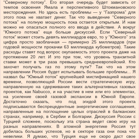
“Северному потоку”. Его вторая очередь будет зависеть от
темпов освоения Ямала и перспективного Штокмановского
месторождения. Но здесь есть проблемы — у “Газпрома” для
этого пока не хватает денег. Так что выведение “Северного
потока” на полную мощность пока остается открытым. И нам
можно не опасаться полного его ввода в действие. А вокруг
“Южного потока” еще больше дискуссий. Если “Северный
поток” может стоить девять миллиардов евро, то у “Южного” эта
цифра просто заоблачная — примерно 25 миллиардов (при
годовой мощности прокачки 63 миллиарда кубометров). Такие
расходы ставят под вопрос окупаемость этого проекта даже на
протяжении 20 лет. И это при том, что уровень транзитной
ставки может в три раза превышать среднеевропейский. Кто
захочет получать газ по этому пути? Так что на этом
направлении Россия будет испытывать большие проблемы... Я
назвал бы “Южный поток” крупнейшей мистификацией нашего
времени, позволяющей России вести стратегическую игру,
направленную на сдерживание таких альтернативных газовых
проектов, как Nabucco, и на участие в нем или его элементах,
на усиление своей газовой экспансии в Южной Европе.
Достаточно сказать, что под эгидой этого проекта
подписываются беспрецедентные энергетические соглашения,
направленные на поглощение целых отраслей в балканских
странах, например, в Сербии и Болгарии. Дискуссия России с
Турцией сложнее, поскольку эта страна ведет свою игру на
разных направлениях. В атомной энергетике Россия тут
добилась больших успехов, но в секторе газа они пока что
невелики. Я думаю, что Турция еще не скоро даст свое