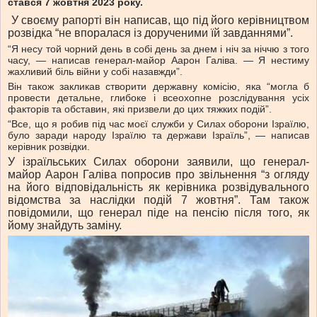
стався 7 жовтня 2023 року.
У своєму рапорті він написав, що під його керівництвом
розвідка “не впоралася із дорученими їй завданнями”.
“Я несу той чорний день в собі день за днем і ніч за ніччю з того
часу, — написав генерал-майор Аарон Галіва. — Я нестиму
жахливий біль війни у собі назавжди”.
Він також закликав створити державну комісію, яка “могла б
провести детальне, глибоке і всеохопне розслідування усіх
факторів та обставин, які призвели до цих тяжких подій”.
“Все, що я робив під час моєї служби у Силах оборони Ізраїлю,
було заради народу Ізраїлю та держави Ізраїль”, — написав
керівник розвідки.
У ізраїльських Силах оборони заявили, що генерал-
майор Аарон Галіва попросив про звільнення “з огляду
на його відповідальність як керівника розвідувального
відомства за наслідки подій 7 жовтня”. Там також
повідомили, що генерал піде на пенсію після того, як
йому знайдуть заміну.