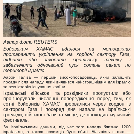
Автор фото REUTERS
Бойовикам ХАМАС вдалося на мотоциклах
протаранити укріплення на кордоні сектору Газа,
підбити або захопити ізраїльську техніку, і
забезпечити одночасний пуск сотень ракет по
території Ізраїлю
Аарон Галіва — перший високопосадовець, який залишить
посаду після нападу, який виявився найстрашнішим для Ізраїлю
за всю історію існування країни.
Ізраїльські військові та розвідники пропустили або
проігнорували численні попередження перед тим, як
сотні бойовиків ХАМАС прорвалися через кордон із
сектором Газа і посеред дня напали на ізраїльські
громади, військові бази та місце, де проходив музичний
фестиваль.
За ізраїльськими даними, під час того нападу близько 1200
ізраїльтян, а також іноземців були вбиті. Більшість з них —