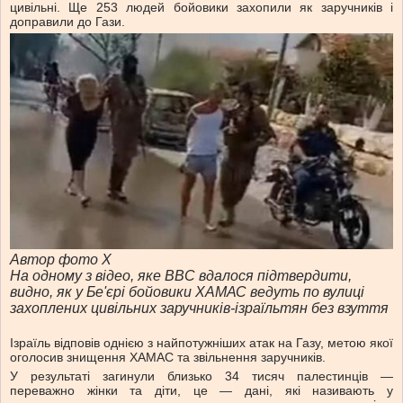
цивільні. Ще 253 людей бойовики захопили як заручників і
доправили до Гази.
Автор фото Х
На одному з відео, яке ВВС вдалося підтвердити,
видно, як у Бе'єрі бойовики ХАМАС ведуть по вулиці
захоплених цивільних заручників-ізраїльтян без взуття
Ізраїль відповів однією з найпотужніших атак на Газу, метою якої
оголосив знищення ХАМАС та звільнення заручників.
У результаті загинули близько 34 тисяч палестинців —
переважно жінки та діти, це — дані, які називають у