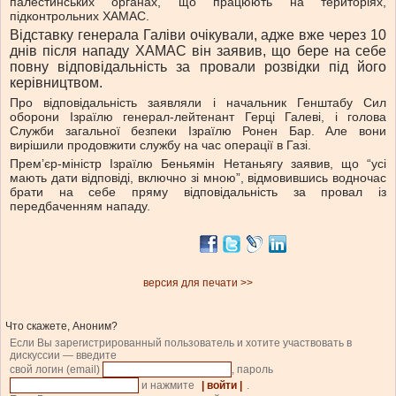
палестинських органах, що працюють на територіях,
підконтрольних ХАМАС.
Відставку генерала Галіви очікували, адже вже через 10
днів після нападу ХАМАС він заявив, що бере на себе
повну відповідальність за провали розвідки під його
керівництвом.
Про відповідальність заявляли і начальник Генштабу Сил
оборони Ізраїлю генерал-лейтенант Герці Галеві, і голова
Служби загальної безпеки Ізраїлю Ронен Бар. Але вони
вирішили продовжити службу на час операції в Газі.
Прем’єр-міністр Ізраїлю Беньямін Нетаньягу заявив, що “усі
мають дати відповіді, включно зі мною”, відмовившись водночас
брати на себе пряму відповідальність за провал із
передбаченням нападу.
версия для печати >>
Что скажете, Аноним?
Если Вы зарегистрированный пользователь и хотите участвовать в
дискуссии — введите
свой логин (email)
, пароль
и нажмите
| войти |
.