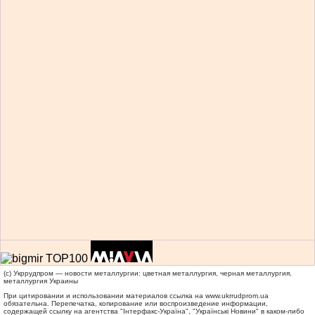
(c) Укррудпром — новости металлургии: цветная металлургия, черная металлургия,
металлургия Украины
При цитировании и использовании материалов ссылка на
www.ukrrudprom.ua
обязательна. Перепечатка, копирование или воспроизведение информации,
содержащей ссылку на агентства "Iнтерфакс-Україна", "Українськi Новини" в каком-либо