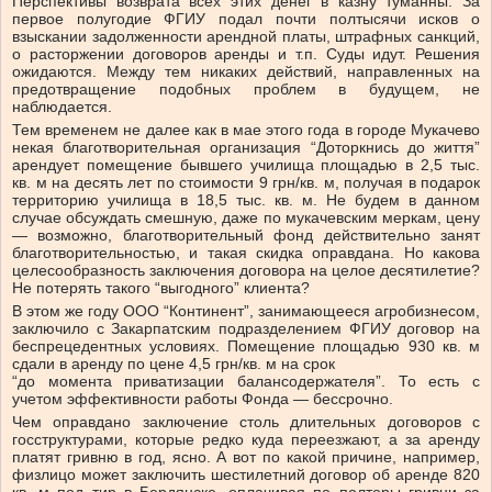
Перспективы возврата всех этих денег в казну туманны. За
первое полугодие ФГИУ подал почти полтысячи исков о
взыскании задолженности арендной платы, штрафных санкций,
о расторжении договоров аренды и т.п. Суды идут. Решения
ожидаются. Между тем никаких действий, направленных на
предотвращение подобных проблем в будущем, не
наблюдается.
Тем временем не далее как в мае этого года в городе Мукачево
некая благотворительная организация “Доторкнись до життя”
арендует помещение бывшего училища площадью в 2,5 тыс.
кв. м на десять лет по стоимости 9 грн/кв. м, получая в подарок
территорию училища в 18,5 тыс. кв. м. Не будем в данном
случае обсуждать смешную, даже по мукачевским меркам, цену
— возможно, благотворительный фонд действительно занят
благотворительностью, и такая скидка оправдана. Но какова
целесообразность заключения договора на целое десятилетие?
Не потерять такого “выгодного” клиента?
В этом же году ООО “Континент”, занимающееся агробизнесом,
заключило с Закарпатским подразделением ФГИУ договор на
беспрецедентных условиях. Помещение площадью 930 кв. м
сдали в аренду по цене 4,5 грн/кв. м на срок
“до момента приватизации балансодержателя”. То есть с
учетом эффективности работы Фонда — бессрочно.
Чем оправдано заключение столь длительных договоров с
госструктурами, которые редко куда переезжают, а за аренду
платят гривню в год, ясно. А вот по какой причине, например,
физлицо может заключить шестилетний договор об аренде 820