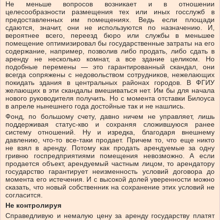
Не меньше вопросов возникает и в отношении
целесообразности размещения тех или иных госслужб в
предоставленных им помещениях. Ведь если площади
сдаются, значит, они не используются по назначению. И,
вероятнее всего, переезд бюро или службы в меньшее
помещение оптимизировал бы государственные затраты на его
содержание, например, позволив либо продать, либо сдать в
аренду не несколько комнат, а все здание целиком. Но
подобные перемены — это гарантированный скандал, они
всегда сопряжены с недовольством сотрудников, нежелающих
покидать здания в центральных районах городов. В ФГИУ
желающих в эти скандалы вмешиваться нет. Им бы для начала
нового руководителя получить. Но с момента отставки Билоуса
в апреле нынешнего года достойные так и не нашлись.
Фонд, по большому счету, давно ничем не управляет, лишь
поддерживая статус-кво и сохраняя сложившуюся ранее
систему отношений. Ну и изредка, благодаря внешнему
давлению, что-то все-таки продает. Причем то, что еще никто
не взял в аренду. Потому как продать арендуемые за одну
гривню госпредприятиями помещения невозможно. А если
продается объект, арендуемый частным лицом, то арендатору
государство гарантирует неизменность условий договора до
момента его истечения. И с высокой долей уверенности можно
сказать, что новый собственник на сохранение этих условий не
согласится.
Не контролируя
Справедливую и немалую цену за аренду государству платят