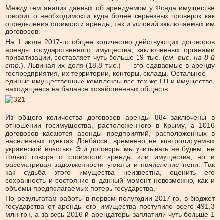
Между тем анализ данных об арендуемом у Фонда имуществе
говорит о необходимости куда более серьезных проверок как
определения стоимости аренды, так и условий заключаемых им
договоров.
На 1 июля 2017-го общее количество действующих договоров
аренды государственного имущества, заключенных органами
приватизации, составляет чуть больше 19 тыс. (
см. рис
.
на 8-й
стр.
). Львиная их доля (18,8 тыс.) — это сдаваемые в аренду
госпредприятия, их территории, конторы, склады. Остальное —
единые имущественные комплексы все тех же ГП и имущество,
находящееся на балансе хозяйственных обществ.
Из общего количества договоров аренды 884 заключены в
отношении госимущества, расположенного в Крыму, а 1016
договоров касаются аренды предприятий, расположенных в
населенных пунктах Донбасса, временно не контролируемых
украинской властью. Эти договоры мы учитывать не будем, не
только говоря о стоимости аренды или имущества, но и
рассматривая задолженности уплаты и начисление пени. Так
как судьба этого имущества неизвестна, оценить его
сохранность и состояние в данный момент невозможно, как и
объемы предполагаемых потерь государства.
По результатам работы в первом полугодии 2017-го, в бюджет
государства от аренды его имущества поступило всего 491,3
млн грн, а за весь 2016-й арендаторы заплатили чуть больше 1