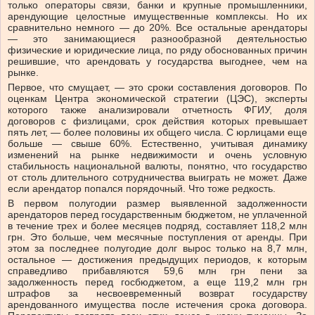
только операторы связи, банки и крупные промышленники,
арендующие целостные имущественные комплексы. Но их
сравнительно немного — до 20%. Все остальные арендаторы
— это занимающиеся разнообразной деятельностью
физические и юридические лица, по ряду обоснованных причин
решившие, что арендовать у государства выгоднее, чем на
рынке.
Первое, что смущает, — это сроки составления договоров. По
оценкам Центра экономической стратегии (ЦЭС), эксперты
которого также анализировали отчетность ФГИУ, доля
договоров с физлицами, срок действия которых превышает
пять лет, — более половины их общего числа. С юрлицами еще
больше — свыше 60%. Естественно, учитывая динамику
изменений на рынке недвижимости и очень условную
стабильность национальной валюты, понятно, что государство
от столь длительного сотрудничества выиграть не может. Даже
если арендатор попался порядочный. Что тоже редкость.
В первом полугодии размер выявленной задолженности
арендаторов перед государственным бюджетом, не уплаченной
в течение трех и более месяцев подряд, составляет 118,2 млн
грн. Это больше, чем месячные поступления от аренды. При
этом за последнее полугодие долг вырос только на 8,7 млн,
остальное — достижения предыдущих периодов, к которым
справедливо прибавляются 59,6 млн грн пени за
задолженность перед госбюджетом, а еще 119,2 млн грн
штрафов за несвоевременный возврат государству
арендованного имущества после истечения срока договора.