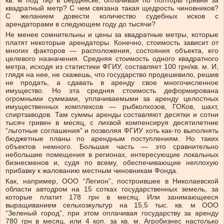
кв. м под тир в Бердянске, оплачивая по полторы гривни за
квадратный метр? С чем связана такая щедрость чиновников?
С желанием довести количество судебных исков с
арендаторами в следующем году до тысячи?
Не менее сомнительны и цены за квадратные метры, которые
платят некоторые арендаторы. Конечно, стоимость зависит от
многих факторов — расположения, состояния объекта, его
целевого назначения. Средняя стоимость одного квадратного
метра, исходя из статистики ФГИУ, составляет 100 грн/кв. м. И,
глядя на нее, не скажешь, что государство продешевило, решив
не продать, а сдавать в аренду свое многочисленное
имущество. Но эта средняя стоимость деформирована
огромными суммами, уплачиваемыми за аренду целостных
имущественных комплексов — рыбколхозов, ГОКов, шахт,
спиртзаводов. Там суммы аренды составляют десятки и сотни
тысяч гривен в месяц, с лихвой компенсируя десятилетние
“льготные соглашения” и позволяя ФГИУ хоть как-то выполнять
бюджетные планы по арендным поступлениям. Но таких
объектов немного. Большая часть — это сравнительно
небольшие помещения в регионах, интересующие локальных
бизнесменов и, судя по всему, обеспечивающие неплохую
прибавку к жалованию местным чиновникам Фонда.
Как, например, ООО “Легион”, построившее в Николаевской
области автодром на 15 сотках государственных земель, за
которые платит 178 грн в месяц. Или занимающееся
выращиванием сельхозкультур на 15,5 тыс. кв. м ООО
“Зеленый город”, при этом оплачивая государству за аренду
780 грн в месяц, или 4 коп. за кв. м. Агробизнес настолько