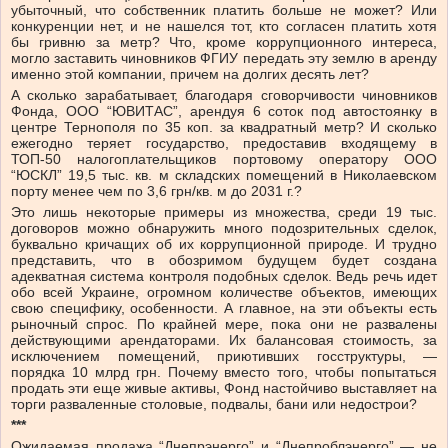
убыточный, что собственник платить больше не может? Или
конкуренции нет, и не нашелся тот, кто согласен платить хотя
бы гривню за метр? Что, кроме коррупционного интереса,
могло заставить чиновников ФГИУ передать эту землю в аренду
именно этой компании, причем на долгих десять лет?
А сколько зарабатывает, благодаря сговорчивости чиновников
Фонда, ООО “ЮВИТАС”, арендуя 6 соток под автостоянку в
центре Тернополя по 35 коп. за квадратный метр? И сколько
ежегодно теряет государство, предоставив входящему в
ТОП-50 налогоплательщиков портовому оператору ООО
“ЮСКЛ” 19,5 тыс. кв. м складских помещений в Николаевском
порту менее чем по 3,6 грн/кв. м до 2031 г.?
Это лишь некоторые примеры из множества, среди 19 тыс.
договоров можно обнаружить много подозрительных сделок,
буквально кричащих об их коррупционной природе. И трудно
представить, что в обозримом будущем будет создана
адекватная система контроля подобных сделок. Ведь речь идет
обо всей Украине, огромном количестве объектов, имеющих
свою специфику, особенности. А главное, на эти объекты есть
рыночный спрос. По крайней мере, пока они не развалены
действующими арендаторами. Их балансовая стоимость, за
исключением помещений, приютивших госструктуры, —
порядка 10 млрд грн. Почему вместо того, чтобы попытаться
продать эти еще живые активы, Фонд настойчиво выставляет на
торги разваленные столовые, подвалы, бани или недострои?
***
Ожидаемая продажа “Днепрэнерго” и “Днепроблэнерго” — не