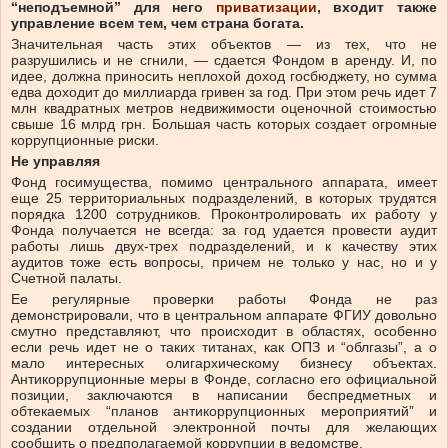
“неподъемной” для него
приватизации
, входит также
управление всем тем, чем страна богата.
Значительная часть этих объектов — из тех, что не
разрушились и не сгнили, — сдается Фондом в аренду. И, по
идее, должна приносить неплохой доход госбюджету, но сумма
едва доходит до миллиарда гривен за год. При этом речь идет 7
млн квадратных метров недвижимости оценочной стоимостью
свыше 16 млрд грн. Большая часть которых создает огромные
коррупционные риски.
Не управляя
Фонд госимущества, помимо центрального аппарата, имеет
еще 25 территориальных подразделений, в которых трудятся
порядка 1200 сотрудников. Проконтролировать их работу у
Фонда получается не всегда: за год удается провести аудит
работы лишь двух-трех подразделений, и к качеству этих
аудитов тоже есть вопросы, причем не только у нас, но и у
Счетной палаты.
Ее регулярные проверки работы Фонда не раз
демонстрировали, что в центральном аппарате ФГИУ довольно
смутно представляют, что происходит в областях, особенно
если речь идет не о таких титанах, как ОПЗ и “облгазы”, а о
мало интересных олигархическому бизнесу объектах.
Антикоррупционные меры в Фонде, согласно его официальной
позиции, заключаются в написании беспредметных и
обтекаемых “планов антикоррупционных мероприятий” и
создании отдельной электронной почты для желающих
сообщить о предполагаемой коррупции в ведомстве.