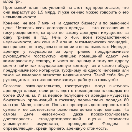
млрд грн.
Прогнозный план поступлений на этот год предполагает, что
они вырастут до 1,5 млрд. И уже сейчас можно говорить о его
невыполнимости.
Конечно, не все 7 млн кв. м сдаются бизнесу и по рыночной
цене. Четверть всех договоров аренды — это соглашения с
госучреждениями, которые по закону арендуют имущество за
одну гривню в год. Речь о 46% всей государственной
недвижимости, или свыше 3 млн кв. м коммерческих площадей,
как правило, не в худшем состоянии и не на выселках. Нередко,
арендуя у государства за одну гривню, предприимчивые
руководители госструктур излишек помещений сдают уже
коммерческому сектору, и часто по одному и тому же адресу
можно найти как государственную контору, так и какого-нибудь
предприимчивого нотариуса, турфирму из одного человека или
такое же камерное агентство недвижимости. Такой себе бонус
руководителю за низкооплачиваемую работу на госслужбе.
Согласно законодательству, госструктуры могут выступать
арендодателями, если речь идет о помещениях площадью не
более 200 кв. м. И за первое полугодие от аренды имущества
бюджетных организаций в госказну перечислено порядка 80
млн грн. Мало, конечно. Попыток проверить достоверность этой
суммы и ее соответствие рыночным ценам еще меньше. На
самом деле невозможно даже проконтролировать
достоверность стандартизированной оценки стоимости
упомянутого имущества, проведенной Фондом и
определяющей, среди прочего, арендную стоимость.