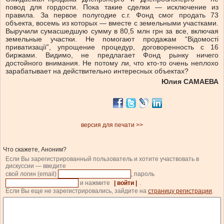
повод для гордости. Пока такие сделки — исключение из
правила. За первое полугодие с.г. Фонд смог продать 73
объекта, восемь из которых — вместе с земельными участками.
Выручили сумасшедшую сумму в 80,5 млн грн за все, включая
земельные участки. Не помогают продажам “Відомості
приватизації”, упрощение процедур, договоренность с 16
биржами. Видимо, не предлагает Фонд рынку ничего
достойного внимания. Не потому ли, что кто-то очень неплохо
зарабатывает на действительно интересных объектах?
Юлия САМАЕВА
версия для печати >>
Что скажете, Аноним?
Если Вы зарегистрированный пользователь и хотите участвовать в
дискуссии — введите
свой логин (email)
, пароль
и нажмите
| войти |
.
Если Вы еще не зарегистрировались, зайдите на
страницу регистрации
.