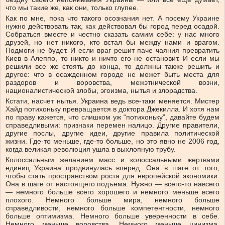
что мы такие же, как они, только глупее.
Как по мне, пока что такого осознания нет. А посему Украине
нужно действовать так, как действовал бы город перед осадой.
Собраться вместе и честно сказать самим себе: у нас много
друзей, но нет никого, кто встал бы между нами и врагом.
Подмоги не будет. И если враг решит паче чаяния превратить
Киев в Алеппо, то никто и ничто его не остановит. И если мы
решили все же стоять до конца, то должны также решить и
другое: что в осажденном городе не может быть места для
раздоров и воровства, межэтнической возни,
националистической злобы, эгоизма, нытья и злорадства.
Кстати, насчет нытья. Украина ведь все-таки меняется. Мистер
Хайд потихоньку превращается в доктора Джекилла. И хотя нам
по праву кажется, что слишком уж “потихоньку”, давайте будем
справедливыми: признаки перемен налицо. Другие правители,
другие послы, другие идеи, другие правила политической
жизни. Где-то меньше, где-то больше, но это явно не 2006 год,
когда великая революция ушла в выхлопную трубу.
Колоссальным желанием масс и колоссальными жертвами
единиц Украина продвинулась вперед. Она в шаге от того,
чтобы стать пространством роста для европейской экономики.
Она в шаге от настоящего подъема. Нужно — всего-то навсего
— немного больше всего хорошего и немного меньше всего
плохого. Немного больше мира, немного больше
справедливости, немного больше компетентности, немного
больше оптимизма. Немного больше уверенности в себе.
Немного меньше воровства. Немного меньше цинизма.