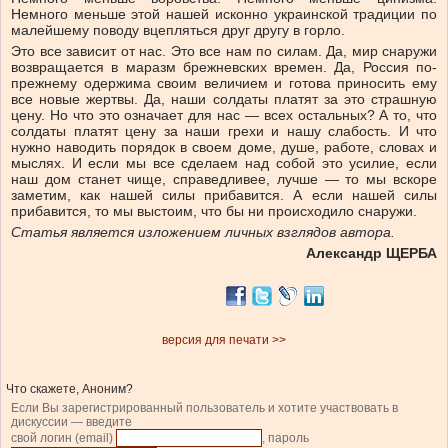
Немного меньше этой нашей исконно украинской традиции по
малейшему поводу вцепляться друг другу в горло.
Это все зависит от нас. Это все нам по силам. Да, мир снаружи
возвращается в маразм брежневских времен. Да, Россия по-
прежнему одержима своим величием и готова приносить ему
все новые жертвы. Да, наши солдаты платят за это страшную
цену. Но что это означает для нас — всех остальных? А то, что
солдаты платят цену за наши грехи и нашу слабость. И что
нужно наводить порядок в своем доме, душе, работе, словах и
мыслях. И если мы все сделаем над собой это усилие, если
наш дом станет чище, справедливее, лучше — то мы вскоре
заметим, как нашей силы прибавится. А если нашей силы
прибавится, то мы выстоим, что бы ни происходило снаружи.
Статья является изложением личных взглядов автора.
Александр ЩЕРБА
версия для печати >>
Что скажете, Аноним?
Если Вы зарегистрированный пользователь и хотите участвовать в
дискуссии — введите
свой логин (email)
, пароль