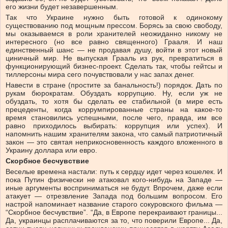
его жизни будет незавершенным.
Так что Украине нужно быть готовой к одинокому
существованию под мощным прессом. Борясь за свою свободу,
мы оказываемся в роли хранителей неожиданно никому не
интересного (но все равно священного) Грааля. И наш
единственный шанс — не продавая душу, войти в этот новый
циничный мир. Не выпуская Грааль из рук, превратиться в
функционирующий бизнес-проект. Сделать так, чтобы гейтсы и
тиллерсоны мира сего почувствовали у нас запах денег.
Навести в стране (простите за банальность!) порядок. Дать по
рукам бюрократам. Обуздать коррупцию. Ну, если уж не
обуздать, то хотя бы сделать ее стабильной (в мире есть
прецеденты, когда коррумпированные страны на какое-то
время становились успешными, после чего, правда, им все
равно приходилось выбирать: коррупция или успех). И
напомнить нашим хранителям закона, что самый патриотичный
закон — это святая неприкосновенность каждого вложенного в
Украину доллара или евро.
Скорбное бесчувствие
Веселые времена настали: путь к сердцу идет через кошелек. И
пока Путин физически не атаковал кого-нибудь на Западе —
иные аргументы восприниматься не будут. Впрочем, даже если
атакует — отрезвление Запада под большим вопросом. Его
настрой напоминает название старого сокуровского фильма —
“Скорбное бесчувствие”. “Да, в Европе перекраивают границы...
Да, украинцы расплачиваются за то, что поверили Европе... Да,