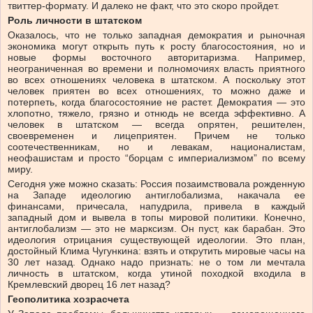
твиттер-формату. И далеко не факт, что это скоро пройдет.
Роль личности в штатском
Оказалось, что не только западная демократия и рыночная
экономика могут открыть путь к росту благосостояния, но и
новые формы восточного авторитаризма. Например,
неограниченная во времени и полномочиях власть приятного
во всех отношениях человека в штатском. А поскольку этот
человек приятен во всех отношениях, то можно даже и
потерпеть, когда благосостояние не растет. Демократия — это
хлопотно, тяжело, грязно и отнюдь не всегда эффективно. А
человек в штатском — всегда опрятен, решителен,
своевременен и лицеприятен. Причем не только
соотечественникам, но и левакам, националистам,
неофашистам и просто “борцам с империализмом” по всему
миру.
Сегодня уже можно сказать: Россия позаимствовала рожденную
на Западе идеологию антиглобализма, накачала ее
финансами, причесала, напудрила, привела в каждый
западный дом и вывела в топы мировой политики. Конечно,
антиглобализм — это не марксизм. Он пуст, как барабан. Это
идеология отрицания существующей идеологии. Это план,
достойный Клима Чугункина: взять и открутить мировые часы на
30 лет назад. Однако надо признать: не о том ли мечтала
личность в штатском, когда утиной походкой входила в
Кремлевский дворец 16 лет назад?
Геополитика хозрасчета