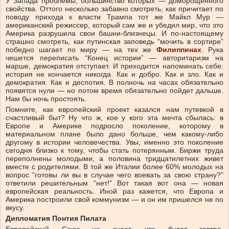
У Запада проблемы, большинство которых — доморощенного
свойства. Оттого несколько забавно смотреть, как причитает по
поводу прихода к власти Трампа тот же Майкл Мур —
американский режиссер, который сам же и убедил мир, что это
Америка разрушила свои башни-близнецы. И по-настоящему
страшно смотреть, как путинская заповедь “мочить в сортире”
победно шагает по миру — на тех же
Филиппинах
. Рука
чешется переписать “Конец истории” — авторитаризм на
марше, демократия отступает. И приходится напоминать себе:
история не кончается никогда. Как и добро. Как и зло. Как и
демократия. Как и деспотия. В полночь на часах обязательно
появятся нули — но потом время обязательно пойдет дальше.
Нам бы ночь простоять.
Помните, как европейский проект казался нам путевкой в
счастливый быт? Ну что ж, кое у кого эта мечта сбылась: в
Европе и Америке подросло поколение, которому в
материальном плане было дано больше, чем какому-либо
другому в истории человечества. Увы, именно это поколение
сегодня близко к тому, чтобы стать потерянным. Биржи труда
переполнены молодыми, а половина тридцатилетних живет
вместе с родителями. В той же Италии более 60% молодых на
вопрос “готовы ли вы в случае чего воевать за свою страну?”
ответили решительным “нет!” Вот такая вот она — новая
европейская реальность. Иной раз кажется, что Европа и
Америка построили свой коммунизм — и он им пришелся не по
вкусу.
Дипломатия Понтия Пилата