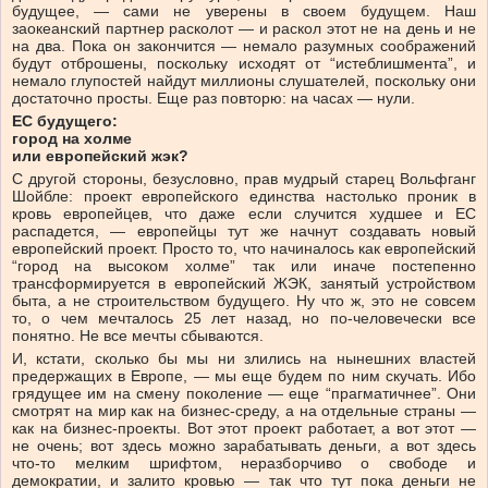
будущее, — сами не уверены в своем будущем. Наш
заокеанский партнер расколот — и раскол этот не на день и не
на два. Пока он закончится — немало разумных соображений
будут отброшены, поскольку исходят от “истеблишмента”, и
немало глупостей найдут миллионы слушателей, поскольку они
достаточно просты. Еще раз повторю: на часах — нули.
ЕС будущего:
город на холме
или европейский жэк?
С другой стороны, безусловно, прав мудрый старец Вольфганг
Шойбле: проект европейского единства настолько проник в
кровь европейцев, что даже если случится худшее и ЕС
распадется, — европейцы тут же начнут создавать новый
европейский проект. Просто то, что начиналось как европейский
“город на высоком холме” так или иначе постепенно
трансформируется в европейский ЖЭК, занятый устройством
быта, а не строительством будущего. Ну что ж, это не совсем
то, о чем мечталось 25 лет назад, но по-человечески все
понятно. Не все мечты сбываются.
И, кстати, сколько бы мы ни злились на нынешних властей
предержащих в Европе, — мы еще будем по ним скучать. Ибо
грядущее им на смену поколение — еще “прагматичнее”. Они
смотрят на мир как на бизнес-среду, а на отдельные страны —
как на бизнес-проекты. Вот этот проект работает, а вот этот —
не очень; вот здесь можно зарабатывать деньги, а вот здесь
что-то мелким шрифтом, неразборчиво о свободе и
демократии, и залито кровью — так что тут пока деньги не