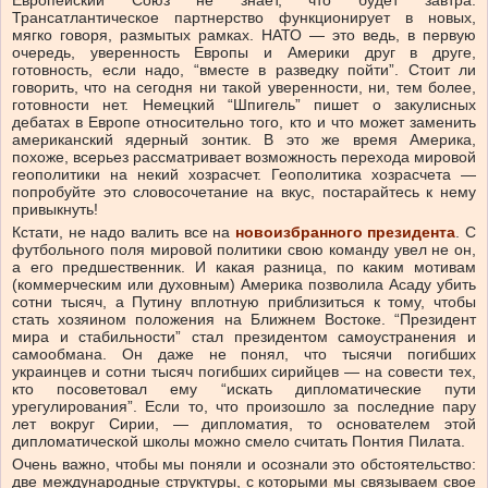
Европейский Союз не знает, что будет завтра.
Трансатлантическое партнерство функционирует в новых,
мягко говоря, размытых рамках. НАТО — это ведь, в первую
очередь, уверенность Европы и Америки друг в друге,
готовность, если надо, “вместе в разведку пойти”. Стоит ли
говорить, что на сегодня ни такой уверенности, ни, тем более,
готовности нет. Немецкий “Шпигель” пишет о закулисных
дебатах в Европе относительно того, кто и что может заменить
американский ядерный зонтик. В это же время Америка,
похоже, всерьез рассматривает возможность перехода мировой
геополитики на некий хозрасчет. Геополитика хозрасчета —
попробуйте это словосочетание на вкус, постарайтесь к нему
привыкнуть!
Кстати, не надо валить все на
новоизбранного президента
. С
футбольного поля мировой политики свою команду увел не он,
а его предшественник. И какая разница, по каким мотивам
(коммерческим или духовным) Америка позволила Асаду убить
сотни тысяч, а Путину вплотную приблизиться к тому, чтобы
стать хозяином положения на Ближнем Востоке. “Президент
мира и стабильности” стал президентом самоустранения и
самообмана. Он даже не понял, что тысячи погибших
украинцев и сотни тысяч погибших сирийцев — на совести тех,
кто посоветовал ему “искать дипломатические пути
урегулирования”. Если то, что произошло за последние пару
лет вокруг Сирии, — дипломатия, то основателем этой
дипломатической школы можно смело считать Понтия Пилата.
Очень важно, чтобы мы поняли и осознали это обстоятельство:
две международные структуры, с которыми мы связываем свое