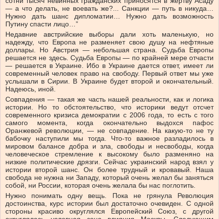
сотни тысяч невинных гражданских приносятся в жертву Асаду
— а что делать, не воевать же?... Санкции — путь в никуда…
Нужно дать шанс дипломатии… Нужно дать возможность
Путину спасти лицо…”
Недавние австрийские выборы дали хоть маленькую, но
надежду, что Европа не разменяет свою душу на нефтяные
доллары. Но Австрия — небольшая страна. Судьба Европы
решается не здесь. Судьба Европы — по крайней мере отчасти
— решается в Украине. Ибо в Украине дается ответ, имеет ли
современный человек право на свободу. Первый ответ мы уже
услышали в Сирии. В Украине будет второй и окончательный.
Надеюсь, иной.
Совпадения — такая же часть нашей реальности, как и логика
истории. Но то обстоятельство, что историки ведут отсчет
современного кризиса демократии с 2006 года, то есть с того
самого момента, когда окончательно выдохся пафос
Оранжевой революции, — не совпадение. На какую-то не ту
бабочку наступили мы тогда. Что-то важное разладилось в
мировом балансе добра и зла, свободы и несвободы, когда
человеческое стремление к высокому было разменяно на
низкие политические дрязги. Сейчас украинский народ взял у
истории второй шанс. Он более трудный и кровавый. Наша
свобода не нужна ни Западу, который очень желал бы заняться
собой, ни России, которая очень желала бы нас поглотить.
Нужно понимать одну вещь. Пока не грянула Революция
достоинства, курс истории был достаточно очевиден. С одной
стороны красиво округлялся Европейский Союз, с другой