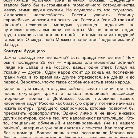
округлялась условная зона влияния Москвы. Следующим
этапом было бы выстраивание гармоничного сотрудничества
между этими двумя кругами. Но случилось то, что случилось.
Имперская неспособность России уважать Украину,
европейские иллюзии относительно России и (самый главный
фактор!) нежелание молодых украинцев поддаться на
путинские посулы смешали все карты. Мы не попали в один
круг, отказались попасть во второй — и помешали их грядущей
гармонии. Отсюда злоба Москвы и нарочитое “недопонимание”
Запада.
Контуры будущего
Важна свобода или не важна? Есть правда или ее нет? Чем
были последние 25 лет — миражом или моментом истины?
Глядя на Запад и на Россию, даешь один ответ. Глядя на
Украину — другой. Один народ стоит до конца на последней
грани муки, в то время как другие отрекаются, не дойдя и до
первой. Вероятно, что-то такое особенное есть в этом народе.
Конечно, учитывая, что даже сейчас, спустя почти три года
после оккупации Крыма и начала подлейшей российской
гибридной войны в Донбассе, более половины нашего
населения видят Россию как братскую страну, логично начинать
искать контуры грядущего компромисса, который позволил бы
прекратить кровопролитие. Однако лично я не вижу никаких
других контуров, кроме тех, что напоминают капитуляцию. Кто-
то, специально обученный и мотивированный (не из нашего
района), наверняка уже занимается их поиском. Как говорится,
Бог в помощь. Вопрос лишь в том, осознала ли Москва всю
бездну своего непонимания Украины — или все еще думает,