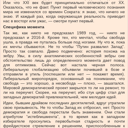
Или что XXI век будет принципиально отличаться от XX.
Оказалось, что не факт. Пункт первый человеческого познания
мира не изменился со времен Сократа: я знаю, что ничего не
знаю. И каждый раз, когда окружающая реальность приводит
нас в восторг или ужас, — смотри пункт первый.
Специфика момента
Так же, как никто не предсказал 1989 год, — никто не
предсказал и 2016-й. Кроме тех, кто мечтал, чтобы свобода
ушла, а правда не путалась больше под ногами. Ну что ж, пока
их мечты сбываются. Не то чтобы “Путин развалил Запад”.
Просто так совпало. Давно подмечено: история похожа на
зебру. Увы, в силу анатомических особенностей зебры сие
обстоятельство лишь до определенного момента дает повод
для оптимизма. Сейчас вот настала черная полоса.
Либеральную глобализацию объявили почившей в бозе и
отправили в утиль (поспешили или нет — покажет время).
Либеральный миропорядок, основанный на понимании, что
свобода — это хорошо, а несвобода — плохо, — зашатался.
Мировой демократический проект закрылся то ли на ремонт, то
ли на переучет. Скорее, на переучет, ибо стук цифр стал для
западных демократий привлекательней, чем мелодия идей.
Идеи, бывшие драйвом последних десятилетий, вдруг утратили
свою призывность. Не то чтобы Запад их отбросил, нет. Просто
демократия и свобода перестали быть знаменем. Они стали
атрибутом “истеблишмента”, в то время как в западном
избирателе проснулись первобытная стадность и почти
фрейдистское стремление к решениям, приспособленным к