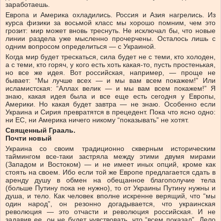
заработаешь.
Европа и Америка охладились. Россия и Азия нагрелись. Из
курса физики за восьмой класс мы хорошо помним, чем это
грозит: мир может вновь треснуть. Не исключал бы, что новые
линии раздела уже мысленно прочерчены. Осталось лишь с
одним вопросом определиться — с Украиной.
Когда мир будет трескаться, сила будет не с теми, кто холоден,
а с теми, кто горяч, у кого есть хоть какая-то, пусть простенькая,
но все же идея. Вот российская, например, — проще не
бывает: “Мы лучше всех — и мы вам всем покажем!” Или
исламистская: “Аллах велик — и мы вам всем покажем!” Я
знаю, какая идея была и все еще есть сегодня у Европы,
Америки. Но какая будет завтра — не знаю. Особенно если
Украина и Сирия превратятся в прецедент. Пока что ясно одно:
ни ЕС, ни Америка ничего никому “показывать” не хотят.
Священный Грааль.
Почти новый
Украина со своим традиционно скверным историческим
таймингом все-таки застряла между этими двумя мирами
(Западом и Востоком) — и не имеет иных опций, кроме как
стоять на своем. Ибо если той же Европе предлагается сдать в
аренду душу в обмен на обещанное благополучие тела
(больше Путину пока не нужно), то от Украины Путину нужны и
душа, и тело. Как человек вполне искренне верящий, что “мы
один народ”, он резонно догадывается, что украинская
революция — это отчасти и революция российская. И не
задавив ее, он не будет чувствовать, что “всем показал”. Дело