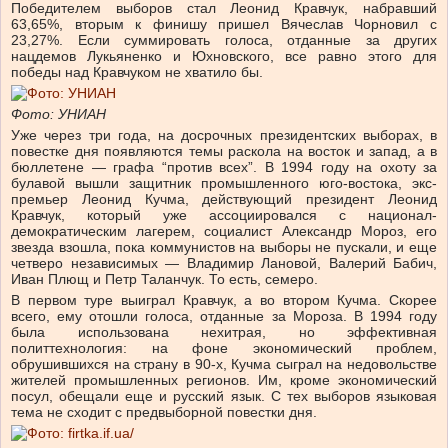
Победителем выборов стал Леонид Кравчук, набравший
63,65%, вторым к финишу пришел Вячеслав Чорновил с
23,27%. Если суммировать голоса, отданные за других
нацдемов Лукьяненко и Юхновского, все равно этого для
победы над Кравчуком не хватило бы.
Фото: УНИАН
Уже через три года, на досрочных президентских выборах, в
повестке дня появляются темы раскола на восток и запад, а в
бюллетене — графа “против всех”. В 1994 году на охоту за
булавой вышли защитник промышленного юго-востока, экс-
премьер Леонид Кучма, действующий президент Леонид
Кравчук, который уже ассоциировался с национал-
демократическим лагерем, социалист Александр Мороз, его
звезда взошла, пока коммунистов на выборы не пускали, и еще
четверо независимых — Владимир Лановой, Валерий Бабич,
Иван Плющ и Петр Таланчук. То есть, семеро.
В первом туре выиграл Кравчук, а во втором Кучма. Скорее
всего, ему отошли голоса, отданные за Мороза. В 1994 году
была использована нехитрая, но эффективная
политтехнология: на фоне экономический проблем,
обрушившихся на страну в 90-х, Кучма сыграл на недовольстве
жителей промышленных регионов. Им, кроме экономический
посул, обещали еще и русский язык. С тех выборов языковая
тема не сходит с предвыборной повестки дня.