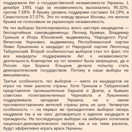
поддержали Акт о государственной независимости Украины. 1
декабря 1991 года за независимость высказались 90,32%,
против 7,58%. В Крыму уровень поддержки составил 54,19%, в
Севастополе 57,07%. Это по поводу вранья Москвы, что жители
Крыма не голосовали за украинскую независимость.
На тех выборах баллотировалось всего шестеро кандидатов —
беспартийные самовыдвиженцы Леонид Кравчук, Владимир
Гриньов и Игорь Юхновский, выдвиженец “Народного Руха”
Вячеслав Чорновил, выдвиженец Республиканской партии
Левко Лукьяненко и кандидат от Народной партии Леопольд
Табурянский. Второй особенностью выборов стал тот факт, что
все кандидаты поддерживали Акт о независимости:
деятельность Компартии на тот момент была запрещена, да и
Россия при Борисе Ельцине делала попытку стать
демократическим государством. Потому в наши выборы не
вмешивалась.
Третья особенность тех выборов — никто из кандидатов не
играл на теме раскола страны. Хотя Гриньов и Табурянский
представляли промышленные Харьков и Днепр, а бывших
советских политзаключенных Чорновола и Лукьяненко
поддерживала западная Украина, ни о каком
противопоставлении жителей страны речь не шла. Четвертая
особенность — на первых же президентских выборах лагерь
нацдемов так и не смог договориться о едином кандидате в
президенты. На последующих выборах на амбициях политиков
национал-демократического лагеря, как и на теме раскола,
будут эффективно играть враги Украины.