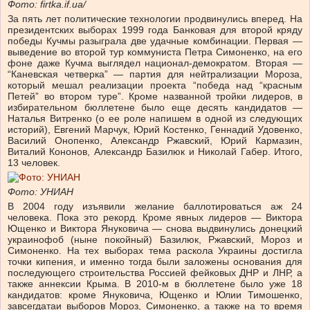
Фото: firtka.if.ua/
За пять лет политические технологии продвинулись вперед. На
президентских выборах 1999 года Банковая для второй кряду
победы Кучмы разыграла две удачные комбинации. Первая —
выведение во второй тур коммуниста Петра Симоненко, на его
фоне даже Кучма выглядел национал-демократом. Вторая —
“Каневская четверка” — партия для нейтрализации Мороза,
который мешал реализации проекта “победа над “красным
Петей” во втором туре”. Кроме названной тройки лидеров, в
избирательном бюллетене было еще десять кандидатов —
Наталья Витренко (о ее роле напишем в одной из следующих
историй), Евгений Марчук, Юрий Костенко, Геннадий Удовенко,
Василий Онопенко, Александр Ржавский, Юрий Кармазин,
Виталий Кононов, Александр Базилюк и Николай Габер. Итого,
13 человек.
Фото: УНИАН
В 2004 году изъявили желание баллотироваться аж 24
человека. Пока это рекорд. Кроме явных лидеров — Виктора
Ющенко и Виктора Януковича — снова выдвинулись донецкий
украинофоб (ныне покойный) Базилюк, Ржавский, Мороз и
Симоненко. На тех выборах тема раскола Украины достигла
точки кипения, и именно тогда были заложены основания для
последующего строительства Россией фейковых ДНР и ЛНР, а
также аннексии Крыма. В 2010-м в бюллетене было уже 18
кандидатов: кроме Януковича, Ющенко и Юлии Тимошенко,
завсегдатаи выборов Мороз, Симоненко, а также на то время