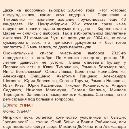
Даже на досрочных выборах 2014-го года, итог которых
предугадывался, кроме двух лидеров — Порошенко и
Тимошенко — изъявили желание поучаствовать еще 43
кандидата. Но Центризбирком 22-х отсеял сразу из-за
нарушения правил подачи документов, двое — Королевская и
Царев — снялись с выборов. Так в избирательном бюллетене
оказалась 21 фамилия. Чуть не дотянули до 2004-го, но если
суммировать всех, кто приносил документы и был готов
заплатить 2,5 млн залога, то даже перетянули.
Окончательный список участников выборов 2019-го
определиться в декабре. По мнению экспертов, рекорд 15-
летней давности не устоит. Планы отвоевать булаву у
Порошенко есть у Юлии Тимошенко, Романа Безсмертного,
Инны Богословской, Олега Ляшко, Валентина Наливайченко,
Александра Онищенко, Анатолия Гриценко, Александра
Шевченко, Юрия Деревянко, Сергея Таруты, Романа Насирова,
Ильи Кивы, Юрия Касьянова, Николая Коханивского, Андрея
Садового, Николая Маломужа, Сергея Каплина, Мишеля
Терещенко. Заявляла о намерениях и Надежда Савченко, но ее
регистрация под большим вопросом.
Фото: УНИАН
Интригой пока остается количество участников от бывших
“регионалов” — только Юрий Бойко и Вадим Рабинович, или
еще несколько фигур вроде Михаила Добкина или Александра