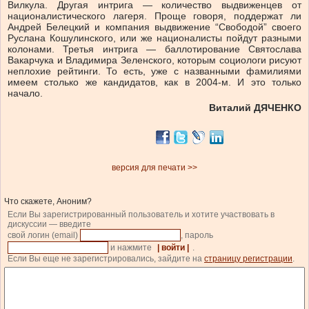
Вилкула. Другая интрига — количество выдвиженцев от
националистического лагеря. Проще говоря, поддержат ли
Андрей Белецкий и компания выдвижение “Свободой” своего
Руслана Кошулинского, или же националисты пойдут разными
колонами. Третья интрига — баллотирование Святослава
Вакарчука и Владимира Зеленского, которым социологи рисуют
неплохие рейтинги. То есть, уже с названными фамилиями
имеем столько же кандидатов, как в 2004-м. И это только
начало.
Виталий ДЯЧЕНКО
версия для печати >>
Что скажете, Аноним?
Если Вы зарегистрированный пользователь и хотите участвовать в
дискуссии — введите
свой логин (email)
, пароль
и нажмите
| войти |
.
Если Вы еще не зарегистрировались, зайдите на
страницу регистрации
.