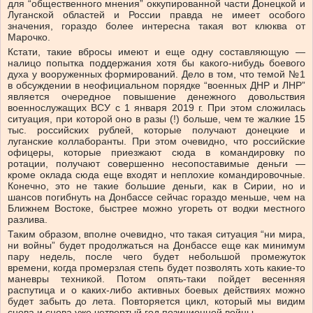
для “общественного мнения” оккупированной части Донецкой и
Луганской областей и России правда не имеет особого
значения, гораздо более интересна такая вот клюква от
Марочко.
Кстати, такие вбросы имеют и еще одну составляющую —
налицо попытка поддержания хотя бы какого-нибудь боевого
духа у вооруженных формирований. Дело в том, что темой №1
в обсуждении в неофициальном порядке “военных ДНР и ЛНР”
является очередное повышение денежного довольствия
военнослужащих ВСУ с 1 января 2019 г. При этом сложилась
ситуация, при которой оно в разы (!) больше, чем те жалкие 15
тыс. российских рублей, которые получают донецкие и
луганские коллаборанты. При этом очевидно, что российские
офицеры, которые приезжают сюда в командировку по
ротации, получают совершенно несопоставимые деньги —
кроме оклада сюда еще входят и неплохие командировочные.
Конечно, это не такие большие деньги, как в Сирии, но и
шансов погибнуть на Донбассе сейчас гораздо меньше, чем на
Ближнем Востоке, быстрее можно угореть от водки местного
разлива.
Таким образом, вполне очевидно, что такая ситуация “ни мира,
ни войны” будет продолжаться на Донбассе еще как минимум
пару недель, после чего будет небольшой промежуток
времени, когда промерзлая степь будет позволять хоть какие-то
маневры техникой. Потом опять-таки пойдет весенняя
распутица и о каких-либо активных боевых действиях можно
будет забыть до лета. Повторяется цикл, который мы видим
снова и снова уже четвертый год позиционной войны.