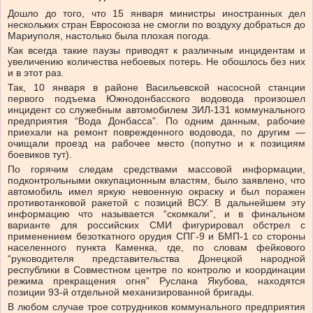
Дошло до того, что 15 января министры иностранных дел
нескольких стран Евросоюза не смогли по воздуху добраться до
Мариуполя, настолько была плохая погода.
Как всегда такие паузы приводят к различным инцидентам и
увеличению количества небоевых потерь. Не обошлось без них
и в этот раз.
Так, 10 января в районе Васильевской насосной станции
первого подъема Южнодонбасского водовода произошел
инцидент со служебным автомобилем ЗИЛ-131 коммунального
предприятия “Вода Донбасса”. По одним данным, рабочие
приехали на ремонт поврежденного водовода, по другим —
очищали проезд на рабочее место (попутно и к позициям
боевиков тут).
По горячим следам средствами массовой информации,
подконтрольными оккупационным властям, было заявлено, что
автомобиль имел яркую невоенную окраску и был поражен
противотанковой ракетой с позиций ВСУ. В дальнейшем эту
информацию что называется “скомкали”, и в финальном
варианте для российских СМИ фигурировал обстрел с
применением безоткатного орудия СПГ-9 и БМП-1 со стороны
населенного пункта Каменка, где, по словам фейкового
“руководителя представительства Донецкой народной
республики в Совместном центре по контролю и координации
режима прекращения огня” Руслана Якубова, находятся
позиции 93-й отдельной механизированной бригады.
В любом случае трое сотрудников коммунального предприятия