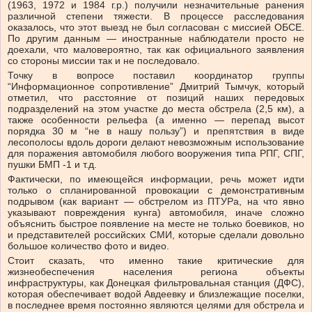
(1963, 1972 и 1984 г.р.) получили незначительные ранения
различной степени тяжести. В процессе расследования
оказалось, что этот выезд не был согласован с миссией ОБСЕ.
По другим данным — иностранные наблюдатели просто не
доехали, что маловероятно, так как официального заявления
со стороны миссии так и не последовало.
Точку в вопросе поставил координатор группы
“Информационное сопротивление” Дмитрий Тымчук, который
отметил, что расстояние от позиций наших передовых
подразделений на этом участке до места обстрела (2,5 км), а
также особенности рельефа (а именно — перепад высот
порядка 30 м “не в нашу пользу”) и препятствия в виде
лесополосы вдоль дороги делают невозможным использование
для поражения автомобиля любого вооружения типа РПГ, СПГ,
пушки БМП -1 и т.д.
Фактически, по имеющейся информации, речь может идти
только о спланированной провокации с демонстративным
подрывом (как вариант — обстрелом из ПТУРа, на что явно
указывают повреждения кунга) автомобиля, иначе сложно
объяснить быстрое появление на месте не только боевиков, но
и представителей российских СМИ, которые сделали довольно
большое количество фото и видео.
Стоит сказать, что именно такие критические для
жизнеобеспечения населения региона объекты
инфраструктуры, как Донецкая фильтровальная станция (ДФС),
которая обеспечивает водой Авдеевку и близлежащие поселки,
в последнее время постоянно являются целями для обстрела и