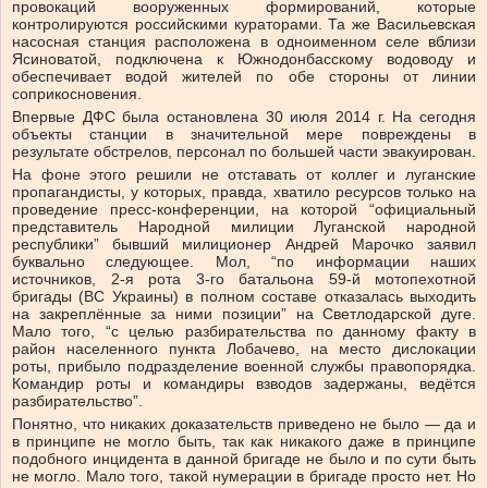
провокаций вооруженных формирований, которые
контролируются российскими кураторами. Та же Васильевская
насосная станция расположена в одноименном селе вблизи
Ясиноватой, подключена к Южнодонбасскому водоводу и
обеспечивает водой жителей по обе стороны от линии
соприкосновения.
Впервые ДФС была остановлена 30 июля 2014 г. На сегодня
объекты станции в значительной мере повреждены в
результате обстрелов, персонал по большей части эвакуирован.
На фоне этого решили не отставать от коллег и луганские
пропагандисты, у которых, правда, хватило ресурсов только на
проведение пресс-конференции, на которой “официальный
представитель Народной милиции Луганской народной
республики” бывший милиционер Андрей Марочко заявил
буквально следующее. Мол, “по информации наших
источников, 2-я рота 3-го батальона 59-й мотопехотной
бригады (ВС Украины) в полном составе отказалась выходить
на закреплённые за ними позиции” на Светлодарской дуге.
Мало того, “с целью разбирательства по данному факту в
район населенного пункта Лобачево, на место дислокации
роты, прибыло подразделение военной службы правопорядка.
Командир роты и командиры взводов задержаны, ведётся
разбирательство”.
Понятно, что никаких доказательств приведено не было — да и
в принципе не могло быть, так как никакого даже в принципе
подобного инцидента в данной бригаде не было и по сути быть
не могло. Мало того, такой нумерации в бригаде просто нет. Но