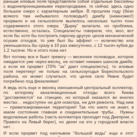
раньше иловые поля представляли собой отдельные бассейны
с водонепроницаемыми перегородками, то сейчас здесь одно
большое озеро с характерным амбре. В прошлом году (безо
всякого там небывалого половодья!) дамбу (немножко!)
прорвало и на сельхозполя вылилось несколько тысяч тонн
содержимого этого озера. “Дырку” залатали, но проблема,
естественно, осталась. Специалисты говорили, что, мол, вот
если бы хотя бы построить парочку-другую цехов механической
осушки отходов, то уже был бы эффект — количество ила
уменьшилось бы сразу в 10 раз ежесуточно, с 12 тысяч кубов до
1,2 тысячи. Но и этого пока нет.
Вот потому все и бьют тревогу — весеннее половодье, которое
ожидается уже через месяц, не оставит никаких шансов дамбе,
а если ее прорвет (70% “за” дают специалисты), то иловые
поля перетекут не только на сельхозугодья Бориспольского
района, но может случиться, что целое село Ревне будет
погребено под фекалиями!
А ведь есть еще и вконец изношенный центральный коллектор,
по которому канализационные отходы всего Киева
“доставляются” на станцию, но который оказался во многих
местах… недоступен ни для осмотра, ни для ремонта. Над ним
— приватизированная территория! Так что никто не знает, в
каком состоянии главная и соединительные трубы… Нужны
водолазные работы (часть коллектора проходит под Днепром, с
Правого на Левый берег), но денег на это у городской власти
нет…
И если прорвет под наплывом “большой воды” еще и этот