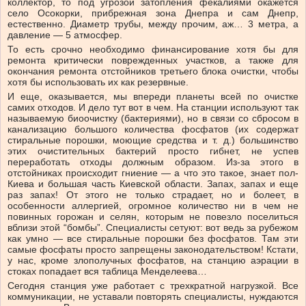
коллектор, то под угрозой затопления фекалиями окажется
село Осокорки, прибрежная зона Днепра и сам Днепр,
естественно. Диаметр трубы, между прочим, аж… 3 метра, а
давление — 5 атмосфер.
То есть срочно необходимо финансирование хотя бы для
ремонта критически поврежденных участков, а также для
окончания ремонта отстойников третьего блока очистки, чтобы
хотя бы использовать их как резервные.
И еще, оказывается, мы впереди планеты всей по очистке
самих отходов. И дело тут вот в чем. На станции используют так
называемую биоочистку (бактериями), но в связи со сбросом в
канализацию большого количества фосфатов (их содержат
стиральные порошки, моющие средства и т. д.) большинство
этих очистительных бактерий просто гибнет, не успев
переработать отходы должным образом. Из-за этого в
отстойниках происходит гниение — а что это такое, знает пол-
Киева и большая часть Киевской области. Запах, запах и еще
раз запах! От этого не только страдает, но и болеет, в
особенности аллергией, огромное количество ни в чем не
повинных горожан и селян, которым не повезло поселиться
вблизи этой “бомбы”. Специалисты сетуют: вот ведь за рубежом
как умно — все стиральные порошки без фосфатов. Там эти
самые фосфаты просто запрещены законодательством! Кстати,
у нас, кроме злополучных фосфатов, на станцию аэрации в
стоках попадает вся таблица Менделеева…
Сегодня станция уже работает с трехкратной нагрузкой. Все
коммуникации, не уставали повторять специалисты, нуждаются