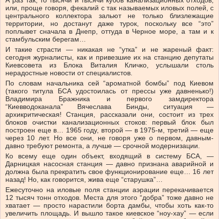
А раз так, то тысячи и тысячи кубов канализационных отходов,
или, проще говоря, фекалий с так называемых иловых полей, с
центрального коллектора зальют не только близлежащие
территории, но достанут даже турок, поскольку все “это”
поплывет сначала в Днепр, оттуда в Черное море, а там и к
стамбульским берегам…
И такие страсти — никакая не “утка” и не жареный факт:
сегодня журналисты, как и привезшие их на станцию депутаты
Киевсовета из Блока Виталия Кличко, услышали столь
нерадостные новости от специалистов.
По словам начальника сей “ароматной бомбы” под Киевом
(такого титула БСА удостоилась от прессы уже давненько!)
Владимира Бражника и первого замдиректора
“Киевводоканала” Вячеслава Бинды, ситуация —
архикритическая! Станция, рассказали они, состоит из трех
блоков очистки канализационных стоков: первый блок был
построен еще в… 1965 году, второй — в 1975-м, третий — еще
через 10 лет. Но все они, не говоря уже о первом, давным-
давно требуют ремонта, а лучше — срочной модернизации.
Ко всему еще один объект, входящий в систему БСА, —
Дарницкая насосная станция — давно признана аварийной и
должна была прекратить свое функционирование еще… 16 лет
назад! Но, как говорится, жива еще “старушка”…
Ежесуточно на иловые поля станции аэрации перекачивается
12 тысяч тонн отходов. Места для этого “добра” тоже давно не
хватает — просто нарастили борта дамбы, чтобы хоть как-то
увеличить площадь. И вышло такое киевское “ноу-хау” — если