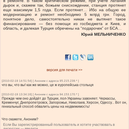
в ремонте. В таком критическом режиме, при учете латания
дырок и, скажем так, божьем снисхождении, станция протянет
еще максимум 1,5 года. Если протянет… Ибо на общую ее
модернизацию и ремонт необходимо 5 млрд грн. Город,
понятное дело, самостоятельно никак не вытянет такое
финансирование — без помощи из госбюджета и Киев, и
область, и далекая Турция обречены на “подарочек” от БСА…
Юрий МЕЛЬНИЧЕНКО
версия для печати >>
[2010-02-19 14:51:54] [ Аноним с адреса 95.215.239.* ]
что вы, что вы! как же можно, це ж еуропейська столыця
[2010-02-19 13:34:16] [ Аноним с адреса 94.153.170.* ]
Прежде чем оно дойдёт до Турции, пол-Украины завоняет. Черкассы,
Кременчуг, Днепропетровск, Запорожье, Николаев, Херсон, Одессу... Вот он,
гениальный способ обвалить цены на недвижимость!
Что скажете, Аноним?
Если Вы зарегистрированный пользователь и хотите участвовать в
дискуссии — введите