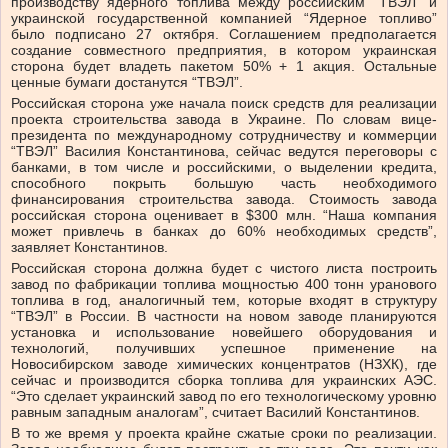
производству ядерного топлива между российским “ТВЭЛ” и
украинской государственной компанией “Ядерное топливо”
было подписано 27 октября. Соглашением предполагается
создание совместного предприятия, в котором украинская
сторона будет владеть пакетом 50% + 1 акция. Остальные
ценные бумаги достанутся “ТВЭЛ”.
Российская сторона уже начала поиск средств для реализации
проекта строительства завода в Украине. По словам вице-
президента по международному сотрудничеству и коммерции
“ТВЭЛ” Василия Константинова, сейчас ведутся переговоры с
банками, в том числе и российскими, о выделении кредита,
способного покрыть большую часть необходимого
финансирования строительства завода. Стоимость завода
российская сторона оценивает в $300 млн. “Наша компания
может привлечь в банках до 60% необходимых средств”,
заявляет Константинов.
Российская сторона должна будет с чистого листа построить
завод по фабрикации топлива мощностью 400 тонн уранового
топлива в год, аналогичный тем, которые входят в структуру
“ТВЭЛ” в России. В частности на новом заводе планируются
установка и использование новейшего оборудования и
технологий, получивших успешное применение на
Новосибирском заводе химических концентратов (НЗХК), где
сейчас и производится сборка топлива для украинских АЭС.
“Это сделает украинский завод по его технологическому уровню
равным западным аналогам”, считает Василий Константинов.
В то же время у проекта крайне сжатые сроки по реализации.