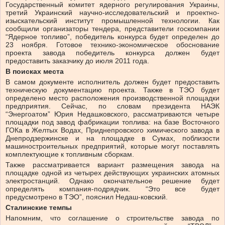
Государственный комитет ядерного регулирования Украины,
третий Украинский научно-исследовательский и проектно-
изыскательский институт промышленной технологии. Как
сообщили организаторы тендера, представители госкомпании
“Ядерное топливо”, победитель конкурса будет определен до
23 ноября. Готовое технико-экономическое обоснование
проекта завода победитель конкурса должен будет
предоставить заказчику до июля 2011 года.
В поисках места
В самом документе исполнитель должен будет предоставить
техническую документацию проекта. Также в ТЭО будет
определено место расположения производственной площадки
предприятия. Сейчас, по словам президента НАЭК
“Энергоатом” Юрия Недашковского, рассматриваются четыре
площадки под завод фабрикации топлива: на базе Восточного
ГОКа в Желтых Водах, Приднепровского химического завода в
Днепродзержинске и на площадке в Сумах, поблизости
машиностроительных предприятий, которые могут поставлять
комплектующие к топливным сборкам.
Также рассматривается вариант размещения завода на
площадке одной из четырех действующих украинских атомных
электростанций. Однако окончательное решение будет
определять компания-подрядчик. “Это все будет
предусмотрено в ТЭО”, пояснил Недаш-ковский.
Сталинские темпы
Напомним, что соглашение о строительстве завода по