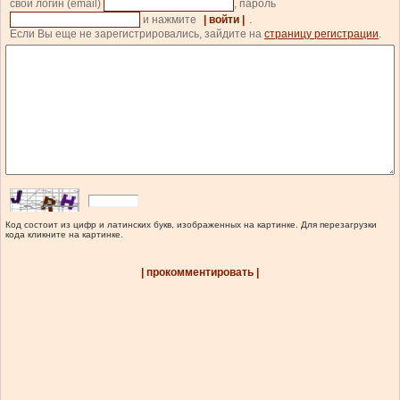
свой логин (email)
, пароль
и нажмите
| войти |
.
Если Вы еще не зарегистрировались, зайдите на
страницу регистрации
.
Код состоит из цифр и латинских букв, изображенных на картинке. Для перезагрузки
кода кликните на картинке.
| прокомментировать |