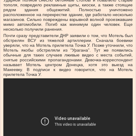
Ударной полной снесло бетонные столбы и повалило старые
тополя, повредило рекламные щиты, киоски, а также стоящие
рядом здания общежитий. Полностью уничтожено
расположенное на перекрестке здание, где работало несколько
магазинов. Сильно повреждены взрывной волной проезжавшие
мимо автомобили. Погиб как минимум один человек. Еще
несколько получили ранения.
Почти сразу представители ДНР заявили о том, что Мотель был
обстрелян ВСУ из тяжелой артиллерии. Сначала боевики
уверяли, что на Мотель прилетела Точка У. Позже уточнили, что
Мотель якобы обстреляли из “Урагана”. Тут же появились
обычные для таких случаев лживые видео с места событий,
снятые российскими пропагандонами. Девочка-корреспондент
называет Мотель центром Донецка, хотя это выезд на
Макеевку. В подписи к видео говорится, что на Мотель
прилетела Точка У.