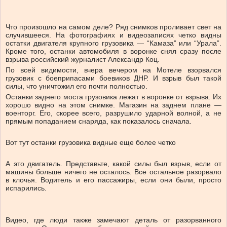
Что произошло на самом деле? Ряд снимков проливает свет на
случившееся. На фотографиях и видеозаписях четко видны
остатки двигателя крупного грузовика — “Камаза” или “Урала”.
Кроме того, останки автомобиля в воронке снял сразу после
взрыва российский журналист Александр Коц.
По всей видимости, вчера вечером на Мотеле взорвался
грузовик с боеприпасами боевиков ДНР. И взрыв был такой
силы, что уничтожил его почти полностью.
Останки заднего моста грузовика лежат в воронке от взрыва. Их
хорошо видно на этом снимке. Магазин на заднем плане —
военторг. Его, скорее всего, разрушило ударной волной, а не
прямым попаданием снаряда, как показалось сначала.
Вот тут останки грузовика видные еще более четко
А это двигатель. Представьте, какой силы был взрыв, если от
машины больше ничего не осталось. Все остальное разорвало
в клочья. Водитель и его пассажиры, если они были, просто
испарились.
Видео, где люди также замечают деталь от разорванного