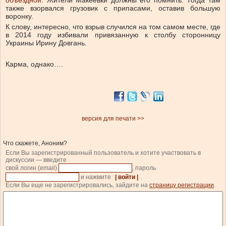
объездной
. Жители Макеевки должны его помнить. Тогда там
также взорвался грузовик с припасами, оставив большую
воронку.
К слову, интересно, что взрыв случился на том самом месте, где
в 2014 году избивали привязанную к столбу сторонницу
Украины Ирину Довгань.
Карма, однако….
версия для печати >>
Что скажете, Аноним?
Если Вы зарегистрированный пользователь и хотите участвовать в
дискуссии — введите
свой логин (email)
, пароль
и нажмите
| войти |
.
Если Вы еще не зарегистрировались, зайдите на
страницу регистрации
.