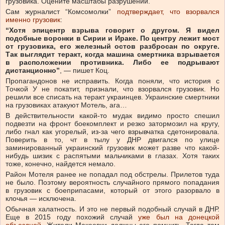
грузовика. Оцените масштабы разрушений.
Сам журналист “Комсомолки”
подтверждает, что взорвался
именно грузовик
:
“Хотя эпицентр взрыва говорит о другом. Я видел
подобные воронки в Сирии и Ираке. По центру лежит мост
от грузовика, его железный остов разбросан по округе.
Так выглядит теракт, когда машина смертника взрывается
в расположении противника. Либо ее подрывают
дистанционно”
, — пишет Коц.
Пропагандонов не исправить. Когда поняли, что история с
Точкой У не покатит, признали, что взорвался грузовик. Но
решили все списать на теракт украинцев. Украинские смертники
на грузовиках атакуют Мотель, ага…
В действительности какой-то мудак видимо просто спешил
подвезти на фронт боекомплект и резко затормозил на кругу,
либо гнал как угорелый, из-за чего взрывчатка сдетонировала.
Поверить в то, чт в тылу у ДНР двигался по улице
заминированный украинский грузовик может разве что какой-
нибудь шизик с распятыми мальчиками в глазах. Хотя таких
тоже, конечно, найдется немало.
Район Мотеля ранее не попадал под обстрелы. Прилетов туда
не было. Поэтому вероятность случайного прямого попадания
в грузовик с боеприпасами, который от этого разорвало в
клочья — исключена.
Обычная халатность. И это не первый подобный случай в ДНР.
Еще в 2015 году похожий случай
уже был на донецкой