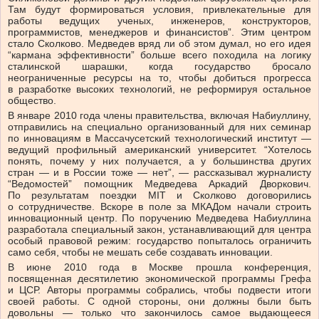
Там будут формироваться условия, привлекательные для
работы ведущих ученых, инженеров, конструкторов,
программистов, менеджеров и финансистов”. Этим центром
стало Сколково. Медведев вряд ли об этом думал, но его идея
“кармана эффективности” больше всего походила на логику
сталинской шарашки, когда государство бросало
неограниченные ресурсы на то, чтобы добиться прогресса
в разработке высоких технологий, не реформируя остальное
общество.
В январе 2010 года члены правительства, включая Набиуллину,
отправились на специально организованный для них семинар
по инновациям в Массачусетский технологический институт —
ведущий профильный американский университет. “Хотелось
понять, почему у них получается, а у большинства других
стран — и в России тоже — нет”, — рассказывал журналисту
“Ведомостей” помощник Медведева Аркадий Дворкович.
По результатам поездки MIT и Сколково договорились
о сотрудничестве. Вскоре в поле за МКАДом начали строить
инновационный центр. По поручению Медведева Набиуллина
разработала специальный закон, устанавливающий для центра
особый правовой режим: государство попыталось ограничить
само себя, чтобы не мешать себе создавать инновации.
В июне 2010 года в Москве прошла конференция,
посвященная десятилетию экономической программы Грефа
и ЦСР. Авторы программы собрались, чтобы подвести итоги
своей работы. С одной стороны, они должны были быть
довольны — только что закончилось самое выдающееся