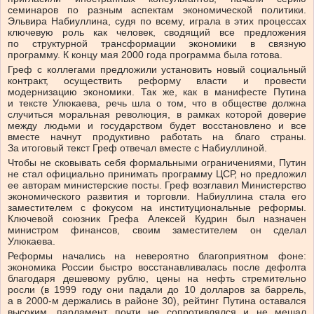
семинаров по разным аспектам экономической политики.
Эльвира Набиуллина, судя по всему, играла в этих процессах
ключевую роль как человек, сводящий все предложения
по структурной трансформации экономики в связную
программу. К концу мая 2000 года программа была готова.
Греф с коллегами предложили установить новый социальный
контракт, осуществить реформу власти и провести
модернизацию экономики. Так же, как в манифесте Путина
и тексте Улюкаева, речь шла о том, что в обществе должна
случиться моральная революция, в рамках которой доверие
между людьми и государством будет восстановлено и все
вместе начнут продуктивно работать на благо страны.
За итоговый текст Греф отвечал вместе с Набиуллиной.
Чтобы не сковывать себя формальными ограничениями, Путин
не стал официально принимать программу ЦСР, но предложил
ее авторам министерские посты. Греф возглавил Министерство
экономического развития и торговли. Набиуллина стала его
заместителем с фокусом на институциональные реформы.
Ключевой союзник Грефа Алексей Кудрин был назначен
министром финансов, своим заместителем он сделал
Улюкаева.
Реформы начались на невероятно благоприятном фоне:
экономика России быстро восстанавливалась после дефолта
благодаря дешевому рублю, цены на нефть стремительно
росли (в 1999 году они падали до 10 долларов за баррель,
а в 2000-м держались в районе 30), рейтинг Путина оставался
высоким, парламент почти не сопротивлялся и не мешал