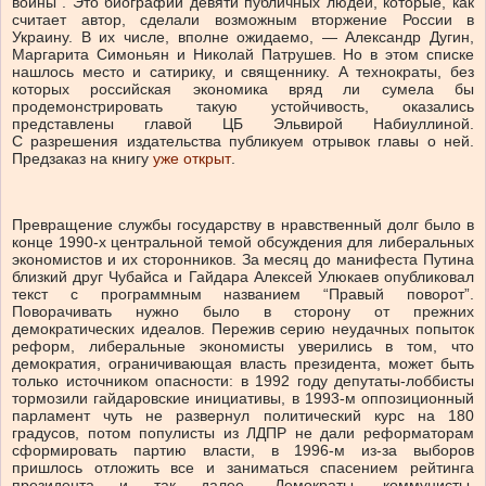
войны”. Это биографии девяти публичных людей, которые, как
считает автор, сделали возможным вторжение России в
Украину. В их числе, вполне ожидаемо, — Александр Дугин,
Маргарита Симоньян и Николай Патрушев. Но в этом списке
нашлось место и сатирику, и священнику. А технократы, без
которых российская экономика вряд ли сумела бы
продемонстрировать такую устойчивость, оказались
представлены главой ЦБ Эльвирой Набиуллиной.
С разрешения издательства публикуем отрывок главы о ней.
Предзаказ на книгу
уже открыт
.
Превращение службы государству в нравственный долг было в
конце 1990-х центральной темой обсуждения для либеральных
экономистов и их сторонников. За месяц до манифеста Путина
близкий друг Чубайса и Гайдара Алексей Улюкаев опубликовал
текст с программным названием “Правый поворот”.
Поворачивать нужно было в сторону от прежних
демократических идеалов. Пережив серию неудачных попыток
реформ, либеральные экономисты уверились в том, что
демократия, ограничивающая власть президента, может быть
только источником опасности: в 1992 году депутаты-лоббисты
тормозили гайдаровские инициативы, в 1993-м оппозиционный
парламент чуть не развернул политический курс на 180
градусов, потом популисты из ЛДПР не дали реформаторам
сформировать партию власти, в 1996-м из-за выборов
пришлось отложить все и заниматься спасением рейтинга
президента и так далее. Демократы, коммунисты,