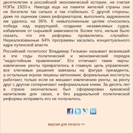
десятилетие в российской экономической истории, не считая
НЭПа 1920-х. Никогда еще на памяти жителей страны они
не богатели так сильно и так стабильно. С другой стороны,
даже по оценкам самих реформаторов, выполнить задуманное
им удалось на 36%. К невыполненным целям относились
победа над коррупцией, создание независимых судов,
избавление от сырьевой зависимости. Более того, нельзя было
сказать, что эти реформы провалились случайно.
Нереализованные 64% программы касались концептуального
ядра путинской власти.
Российский политолог Владимир Гельман называет возникший
в эти годы политический и экономический порядок
“недостойным правлением”. Его отличают такие черты:
извлечение ренты превратилось в главную цель управления;
все ключевые решения завязаны на фигуре президента,
а остальные игроки лишены автономии; формальные институты
работают, только если не мешают извлечению ренты; за ренту
друг с другом соперничают неформальные клики. За десять лет
в стране окончательно был сформирован кумовской
капитализм для своих, и без радикальной политической
реформы исправить его не получалось.
версия для печати >>