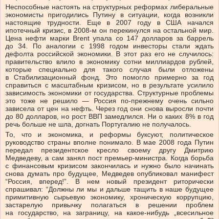
Неспособные настоять на структурных реформах либеральные
экономисты пригодились Путину в ситуации, когда возникли
настоящие трудности. Еще в 2007 году в США начался
ипотечный кризис, в 2008-м он перекинулся на остальной мир.
Цена нефти марки Brent упала со 147 долларов за баррель
до 34. По аналогии с 1998 годом инвесторы стали ждать
дефолта российской экономики. В этот раз его не случилось:
правительство влило в экономику сотни миллиардов рублей,
которые специально для такого случая были отложены
в Стабилизационный фонд. Это помогло примерно за год
справиться с масштабным кризисом, но в результате усилило
зависимость экономики от государства. Структурные проблемы
это тоже не решило — Россия по-прежнему очень сильно
зависела от цен на нефть. Через год они снова выросли почти
до 80 долларов, но рост ВВП замедлился. Ни о каких 8% в год
речь больше не шла, догнать Португалию не получалось.
То, что и экономика, и реформы буксуют, политическое
руководство страны вполне понимало. В мае 2008 года Путин
передал президентское кресло своему другу Дмитрию
Медведеву, а сам занял пост премьер-министра. Когда борьба
с финансовым кризисом закончилась и нужно было начинать
снова думать про будущее, Медведев опубликовал манифест
“Россия, вперед!”. В нем новый президент риторически
спрашивал: “Должны ли мы и дальше тащить в наше будущее
примитивную сырьевую экономику, хроническую коррупцию,
застарелую привычку полагаться в решении проблем
на государство, на заграницу, на какое‑нибудь „всесильное