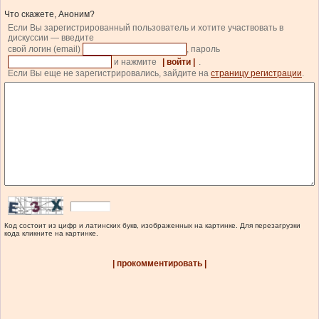
Что скажете, Аноним?
Если Вы зарегистрированный пользователь и хотите участвовать в
дискуссии — введите
свой логин (email)
, пароль
и нажмите
| войти |
.
Если Вы еще не зарегистрировались, зайдите на
страницу регистрации
.
Код состоит из цифр и латинских букв, изображенных на картинке. Для перезагрузки
кода кликните на картинке.
| прокомментировать |