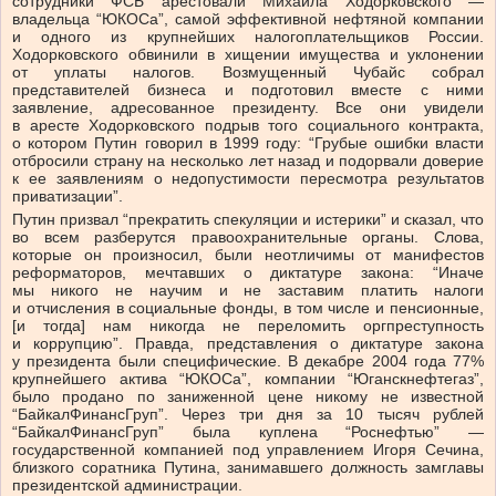
сотрудники ФСБ арестовали Михаила Ходорковского —
владельца “ЮКОСа”, самой эффективной нефтяной компании
и одного из крупнейших налогоплательщиков России.
Ходорковского обвинили в хищении имущества и уклонении
от уплаты налогов. Возмущенный Чубайс собрал
представителей бизнеса и подготовил вместе с ними
заявление, адресованное президенту. Все они увидели
в аресте Ходорковского подрыв того социального контракта,
о котором Путин говорил в 1999 году: “Грубые ошибки власти
отбросили страну на несколько лет назад и подорвали доверие
к ее заявлениям о недопустимости пересмотра результатов
приватизации”.
Путин призвал “прекратить спекуляции и истерики” и сказал, что
во всем разберутся правоохранительные органы. Слова,
которые он произносил, были неотличимы от манифестов
реформаторов, мечтавших о диктатуре закона: “Иначе
мы никого не научим и не заставим платить налоги
и отчисления в социальные фонды, в том числе и пенсионные,
[и тогда] нам никогда не переломить оргпреступность
и коррупцию”. Правда, представления о диктатуре закона
у президента были специфические. В декабре 2004 года 77%
крупнейшего актива “ЮКОСа”, компании “Юганскнефтегаз”,
было продано по заниженной цене никому не известной
“БайкалФинансГруп”. Через три дня за 10 тысяч рублей
“БайкалФинансГруп” была куплена “Роснефтью” —
государственной компанией под управлением Игоря Сечина,
близкого соратника Путина, занимавшего должность замглавы
президентской администрации.