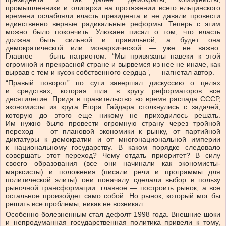
промышленники и олигархи на протяжении всего ельцинского
времени ослабляли власть президента и не давали провести
единственно верные радикальные реформы. Теперь с этим
можно было покончить. Улюкаев писал о том, что власть
должна быть сильной и правильной, а будет она
демократической или монархической — уже не важно.
Главное — быть патриотом. “Мы привязаны навеки к этой
огромной и прекрасной стране и вырвемся из нее не иначе, как
вырвав с тем и кусок собственного сердца”, — нагнетал автор.
“Правый поворот” по сути завершал дискуссию о целях
и средствах, которая шла в кругу реформаторов все
десятилетие. Придя в правительство во время распада СССР,
экономисты из круга Егора Гайдара столкнулись с задачей,
которую до этого еще никому не приходилось решать.
Им нужно было провести огромную страну через тройной
переход — от плановой экономики к рынку, от партийной
диктатуры к демократии и от многонациональной империи
к национальному государству. В каком порядке следовало
совершать этот переход? Чему отдать приоритет? В силу
своего образования (все они начинали как экономисты-
марксисты) и положения (писали речи и программы для
политической элиты) они поначалу сделали выбор в пользу
рыночной трансформации: главное — построить рынок, а все
остальное произойдет само собой. Но рынок, который мог бы
решить все проблемы, никак не возникал.
Особенно болезненным стал дефолт 1998 года. Внешние шоки
и непродуманная государственная политика привели к тому,