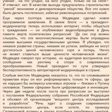
учение“, на что угодно, на кого угодно, только не на себя?”
И отвечал: нет. В качестве выхода предлагались строительство
“умной” экономики и демократизация общества. Все это нужно
было делать постепенно, избегая революционных потрясений.
Еще через полтора месяца Медведев сделал новое
программное заявление. В своем блоге — а президент-
модернизатор теперь использовал интернет, чтобы общаться
с гражданами — он опубликовал видеообращение в День
памяти жертв политических репрессий: “До сих пор можно
слышать, что эти многочисленные жертвы были оправданы
некими высшими государственными целями. Я убежден, что
никакое развитие страны, никакие ее успехи, амбиции не могут
достигаться ценой человеческого горя и потерь. Ничто
не может ставиться выше ценности человеческой жизни”.
Медведев говорил про историю, но аудитория восприняла его
сообщение как реплику в споре о современных
преобразованиях. Новый президент по сути утверждал
бесперспективность авторитарной модернизации в стране.
Слабым местом Медведева оказалось то, что по сложившимся
правилам игры он мог реформировать только те сферы, где
не нарушил бы интересы ключевых игроков — близких к Путину
силовиков. Такими сферами были цифровизация и инновации.
Через две недели после поста про репрессии он выступил
с посланием Федеральному собранию Российской Федерации
и объявил об организации “мощного центра исследований
и разработок”: “Речь идет о создании современного
технологического центра, если хотите, по примеру
Силиконовой долины и других подобных зарубежных центров.