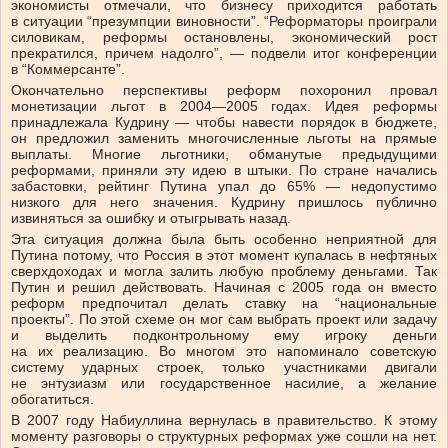
экономисты отмечали, что бизнесу приходится работать
в ситуации “презумпции виновности”. “Реформаторы проиграли
силовикам, реформы остановлены, экономический рост
прекратился, причем надолго”, — подвели итог конференции
в “Коммерсанте”.
Окончательно перспективы реформ похоронил провал
монетизации льгот в 2004—2005 годах. Идея реформы
принадлежала Кудрину — чтобы навести порядок в бюджете,
он предложил заменить многочисленные льготы на прямые
выплаты. Многие льготники, обманутые предыдущими
реформами, приняли эту идею в штыки. По стране начались
забастовки, рейтинг Путина упал до 65% — недопустимо
низкого для него значения. Кудрину пришлось публично
извиняться за ошибку и отыгрывать назад.
Эта ситуация должна была быть особенно неприятной для
Путина потому, что Россия в этот момент купалась в нефтяных
сверхдоходах и могла залить любую проблему деньгами. Так
Путин и решил действовать. Начиная с 2005 года он вместо
реформ предпочитал делать ставку на “национальные
проекты”. По этой схеме он мог сам выбрать проект или задачу
и выделить подконтрольному ему игроку деньги
на их реализацию. Во многом это напоминало советскую
систему ударных строек, только участниками двигали
не энтузиазм или государственное насилие, а желание
обогатиться.
В 2007 году Набиуллина вернулась в правительство. К этому
моменту разговоры о структурных реформах уже сошли на нет.