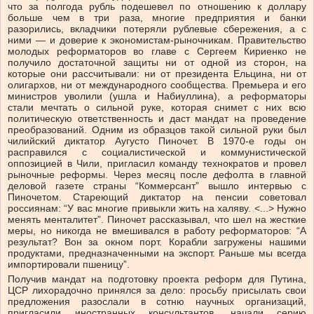
что за полгода рубль подешевел по отношению к доллару
больше чем в три раза, многие предприятия и банки
разорились, вкладчики потеряли рублевые сбережения, а с
ними — и доверие к экономистам-рыночникам. Правительство
молодых реформаторов во главе с Сергеем Кириенко не
получило достаточной защиты ни от одной из сторон, на
которые они рассчитывали: ни от президента Ельцина, ни от
олигархов, ни от международного сообщества. Премьера и его
министров уволили (ушла и Набиуллина), а реформаторы
стали мечтать о сильной руке, которая снимет с них всю
политическую ответственность и даст мандат на проведение
преобразований. Одним из образцов такой сильной руки был
чилийский диктатор Аугусто Пиночет. В 1970-е годы он
расправился с социалистической и коммунистической
оппозицией в Чили, пригласил команду технократов и провел
рыночные реформы. Через месяц после дефолта в главной
деловой газете страны “Коммерсант” вышло интервью с
Пиночетом. Стареющий диктатор на пенсии советовал
россиянам: “У вас многие привыкли жить на халяву. <...> Нужно
менять менталитет”. Пиночет рассказывал, что шел на жесткие
меры, но никогда не вмешивался в работу реформаторов: “А
результат? Вон за окном порт. Корабли загружены нашими
продуктами, предназначенными на экспорт. Раньше мы всегда
импортировали пшеницу”.
Получив мандат на подготовку проекта реформ для Путина,
ЦСР лихорадочно принялся за дело: просьбу присылать свои
предложения разослали в сотню научных организаций,
пригласили иностранных консультантов, начали серию