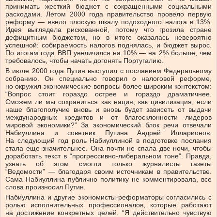
принимать жесткий бюджет с сокращенными социальными
расходами. Летом 2000 года правительство провело первую
реформу — ввело плоскую шкалу подоходного налога в 13%.
Идея выглядела рискованной, потому что грозила стране
дефицитным бюджетом, но в итоге оказалась невероятно
успешной: собираемость налогов поднялась, и бюджет вырос.
По итогам года ВВП увеличился на 10% — на 2% больше, чем
требовалось, чтобы начать догонять Португалию.
В июле 2000 года Путин выступил с посланием Федеральному
собранию. Он специально говорил о налоговой реформе,
но окружил экономические вопросы более широким контекстом:
“Вопрос стоит гораздо острее и гораздо драматичнее.
Сможем ли мы сохраниться как нация, как цивилизация, если
наше благополучие вновь и вновь будет зависеть от выдачи
международных кредитов и от благосклонности лидеров
мировой экономики?” За экономический блок речи отвечали
Набиуллина и советник Путина Андрей Илларионов.
На следующий год роль Набиуллиной в подготовке послания
стала еще значительнее. Она почти не спала две ночи, чтобы
доработать текст в “прогрессивно-либеральном тоне”. Правда,
узнать об этом смогли только журналисты газеты
“Ведомости” — благодаря своим источникам в правительстве.
Сама Набиуллина публично политику не комментировала, все
слова произносил Путин.
Набиуллина и другие экономисты-реформаторы согласились с
ролью исполнительных профессионалов, которые работают
на достижение конкретных целей. “Я действительно чувствую