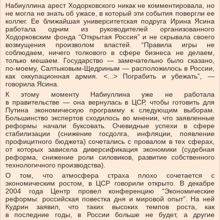
Набиуллина арест Ходорковского никак не комментировала, но
не могла не знать об ужасе, в который эти события повергли ее
коллег. Ее ближайшая университетская подруга Ирина Ясина
работала одним из руководителей организованного
Ходорковским фонда “Открытая Россия” и не скрывала своего
возмущения произволом властей. “Правила игры не
соблюдаем, ничего толкового в сфере бизнеса не делаем,
только мешаем. Государство — замечательно было сказано,
по-моему, Салтыковым-Щедриным — расположилось в России,
как оккупационная армия. <...> Пограбить и убежать”, —
говорила Ясина.
К этому моменту Набиуллина уже не работала
в правительстве — она вернулась в ЦСР, чтобы готовить для
Путина экономическую программу к следующим выборам.
Большинство экспертов сходилось во мнении, что заявленные
реформы начали буксовать. Очевидные успехи в сфере
стабилизации (снижение госдолга, инфляции, появление
профицитного бюджета) сочетались с провалом в тех сферах,
от которых зависела диверсификация экономики (судебная
реформа, снижение роли силовиков, развитие собственного
технологичного производства).
О том, что атмосфера страха плохо сочетается с
экономическим ростом, в ЦСР говорили открыто. В декабре
2004 года Центр провел конференцию “Экономические
реформы: российская повестка дня и мировой опыт”. На ней
Кудрин заявил, что таких высоких темпов роста, как
в последние годы, в России больше не будет, а другие