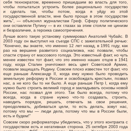
себя технократом, временно пришедшим во власть для того,
чтобы попытаться устроить более рационально государство
и сделать так, чтобы потом, когда я уйду из этой
государственной власти, мне было проще в этом государстве
жить”, — объяснял журналистам Греф. Сферу политического
они оставляли Путину — в их глазах за этим стояли не цинизм
и безразличие, а героика самоотречения.
Лучше всего такую установку суммировал Анатолий Чубайс. В
2003 году он выступил на съезде СПС с зажигательной речью:
“Конечно, вы знаете, что именно 12 лет назад, в 1991 году, как
раз на вершине развитого социализма, нас позвали, чтобы
спасти страну от массового голода. Это известный факт, но чуть
менее известен тот факт, что это именно наших отцов в 1941
году, когда Сталин уничтожил весь цвет Советской Армии,
позвали защищать Родину. Совсем плохо известен тот факт, что
еще раньше Александр II, когда ему нужно было проводить
земельную реформу в России и освобождать крестьян, позвал
нас, а не кого бы то ни было. А еще раньше Петр I, когда ему
нужно было строить великий город и закладывать основы новой
России, нас позвал для этого. Так было всегда, потому что
всегда, когда в стране нужно что-то создавать, строить,
наводить порядок, решать, отвечать за свои решения,
преодолевать, добиваться цели, то есть делать, зовут нас,
потому что мы — люди дела, потому что мы в России были,
есть и будем!”
Совсем скоро реформаторы убедились, что у этого контракта с
государством есть и негативная сторона. 25 октября 2003 года