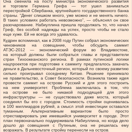
Она сменила на посту министра экономического развития
и торговли Германа Грефа — тот ушел заниматься
перестройкой Сбербанка, крупнейшего государственного банка
страны. “Денег слишком много, уже можно и не менять ничего.
В таких условиях работать невозможно”, — объяснял он свое
разочарование. Набиуллина пришла продолжать то, что начал
Греф, без особой надежды на успех, просто чтобы не стало
еще хуже. Ей не всегда это удавалось.
Кудрин вспоминал, как в 2008 году Путин собрал экономических
чиновников на совещание, чтобы обсудить саммит
АТЭС-2012 — экономический форум во Владивостоке,
на который должны были собраться главы и представители
стран Тихоокеанского региона. В рамках путинской логики
нацпроектов при подготовке к саммиту предлагалось закачать
деньги в Дальневосточный регион, который по своему развитию
сильно проигрывал соседнему Китаю. Решение принимало
не правительство, а Совет безопасности. Возникла также идея
провести саммит на острове Русский и для этого построить
на нем университет. Проблема заключалась в том, что
на острове не было никакой подходящей для этого
инфраструктуры — не существовало даже моста, который
соединял бы его с городом. Стоимость стройки оценивалась
в 100 миллиардов рублей, а смысл этой инвестиции оставался
туманным. Альтернативным вариантом было просто
отреставрировать уже имевшийся университет в городе. Этот
план первоначально поддерживала Набиуллина, но когда дело
дошло до совещания с Путиным, она не решилась ему
возражать. В результате стройку перенесли на остров.