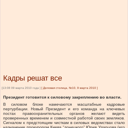
Кадры решат все
[13:08 09 марта 2010 года ]
[
Деловая столица, №10, 9 марта 2010
]
Президент готовится к силовому закреплению во власти.
В силовом блоке намечаются масштабные кадровые
пертурбации. Новый Президент и его команда на ключевых
постах правоохранительных органов желают видеть
проверенных временем и совместной работой своих земляков.
Сигналом к предстоящим чисткам в силовых ведомствах стало
назначение прокурором Киева “донецкого” Юрия Ударцова (его