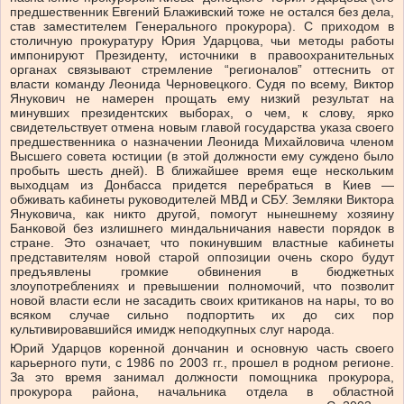
предшественник Евгений Блаживский тоже не остался без дела,
став заместителем Генерального прокурора). С приходом в
столичную прокуратуру Юрия Ударцова, чьи методы работы
импонируют Президенту, источники в правоохранительных
органах связывают стремление “регионалов” оттеснить от
власти команду Леонида Черновецкого. Судя по всему, Виктор
Янукович не намерен прощать ему низкий результат на
минувших президентских выборах, о чем, к слову, ярко
свидетельствует отмена новым главой государства указа своего
предшественника о назначении Леонида Михайловича членом
Высшего совета юстиции (в этой должности ему суждено было
пробыть шесть дней). В ближайшее время еще нескольким
выходцам из Донбасса придется перебраться в Киев —
обживать кабинеты руководителей МВД и СБУ. Земляки Виктора
Януковича, как никто другой, помогут нынешнему хозяину
Банковой без излишнего миндальничания навести порядок в
стране. Это означает, что покинувшим властные кабинеты
представителям новой старой оппозиции очень скоро будут
предъявлены громкие обвинения в бюджетных
злоупотреблениях и превышении полномочий, что позволит
новой власти если не засадить своих критиканов на нары, то во
всяком случае сильно подпортить их до сих пор
культивировавшийся имидж неподкупных слуг народа.
Юрий Ударцов коренной дончанин и основную часть своего
карьерного пути, с 1986 по 2003 гг., прошел в родном регионе.
За это время занимал должности помощника прокурора,
прокурора района, начальника отдела в областной