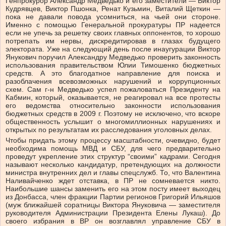
Генпрокурор Александр Медведько и его заместители — Виктор
Кудрявцев, Виктор Пшонка, Ренат Кузьмин, Виталий Щеткин —
пока не давали повода усомниться, на чьей они стороне.
Именно с помощью Генеральной прокуратуры ПР надеется
если не упечь за решетку своих главных оппонентов, то хорошо
потрепать им нервы, дискредитировав в глазах будущего
электората. Уже на следующий день после инаугурации Виктор
Янукович поручил Александру Медведько проверить законность
использования правительством Юлии Тимошенко бюджетных
средств. А это благодатное направление для поиска и
разоблачения всевозможных нарушений и коррупционных
схем. Сам г-н Медведько успел пожаловаться Президенту на
Кабмин, который, оказывается, не реагировал на все протесты
его ведомства относительно законности использования
бюджетных средств в 2009 г. Поэтому не исключено, что вскоре
общественность услышит о многомиллионных нарушениях и
открытых по результатам их расследования уголовных делах.
Чтобы придать этому процессу масштабности, очевидно, будет
необходима помощь МВД и СБУ, для чего предварительно
проведут укрепление этих структур “своими” кадрами. Сегодня
называют несколько кандидатур, претендующих на должности
министра внутренних дел и главы спецслужб. То, что Валентина
Наливайченко ждет отставка, в ПР не сомневается никто.
Наибольшие шансы заменить его на этом посту имеет выходец
из Донбасса, член фракции Партии регионов Григорий Ильяшов
(муж ближайшей соратницы Виктора Януковича — заместителя
руководителя Администрации Президента Елены Лукаш). До
своего избрания в ВР он возглавлял управление СБУ в