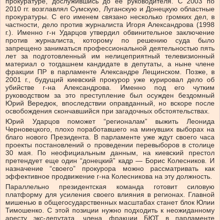
прокуратуре, дослужившись до ее руководителя. С 2003 по
2010 гг. возглавлял Сумскую, Луганскую и Донецкую областные
прокуратуры. С его именем связано несколько громких дел, в
частности, дело против журналиста Игоря Александрова (1998
г.). Именно г-н Ударцов утвердил обвинительное заключение
против журналиста, которому по решению суда было
запрещено заниматься профессиональной деятельностью пять
лет за подготовленный им нелицеприятный телевизионный
материал о тогдашнем кандидате в депутаты, а ныне члене
фракции ПР в парламенте Александре Лещинском. Позже, в
2001 г., будущий киевский прокурор уже курировал дело об
убийстве г-на Александрова. Именно под его чутким
руководством за это преступление был осужден бездомный
Юрий Вередюк, впоследствии оправданный, но вскоре после
освобождения скончавшийся при загадочных обстоятельствах.
Юрий Ударцов поможет “регионалам” выжить Леонида
Черновецкого, плохо поработавшего на минувших выборах на
благо нового Президента. В парламенте уже ждут своего часа
проекты постановлений о проведении перевыборов в столице
30 мая. По неофициальным данным, на киевский престол
претендует еще один “донецкий” кадр — Борис Колесников. И
назначение “своего” прокурора можно рассматривать как
эффективное продвижение г-на Колесникова на эту должность.
Параллельно президентская команда готовит силовую
платформу для усиления своего влияния в регионах. Главной
мишенью в общегосударственных масштабах станет блок Юлии
Тимошенко. С этой позиции нужно подходить к неожиданному
аресту экс-депутата, члена фракции БЮТ в парламенте