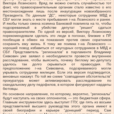
Виктора Лозинского. Вряд ли можно считать случайностью тот
факт, что правоохранительным органам стало известно о его
местонахождении лишь после инаугурации новоизбранного
Президента. По данным “ДС”, некоторые сотрудники МВД и
СБУ могли знать о месте пребывания г-на Лозинского и ранее.
И якобы только смена хозяина Банковой повлияла на то, чтобы
подозреваемый в убийстве депутат “решил” сдаться
правоохранителям. По одной из версий, Виктору Лозинскому
порекомендовали сделать это люди в погонах, близкие к ПР,
пообещав в обмен на показания против своих соратников
сохранить ему жизнь. К тому же поимка г-на Лозинского —
хороший повод избавиться от неугодных сотрудников в МВД и
СБУ. Представитель “регионалов” в парламенте Владимир
Сивкович уже заявил о необходимости провести внутреннее
расследование, чтобы выяснить, почему беглому экс-депутату
удалось так долго скрываться от правосудия. По
предположению г-на Сивковича, подозреваемого могли
укрывать сотрудники милиции. Если эта версия подтвердится,
виновных накажут. По той же схеме “совпадения обстоятельств”
прокуратура может активизировать расследование по
скандальному делу педофилов, в котором фигурируют нардепы
бютовцы.
Но основное направление, по которому, вероятно, “регионалы”
будут наступать на своих оппонентов, — это бюджетная сфера.
Главным инструментом здесь выступит ГПУ, где пять из восьми
представителей высшего руководства этого органа имеют в
своей биографии и карьере “донецкий” период. Сам