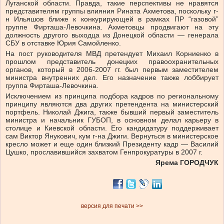
Луганской области. Правда, такие перспективы не нравятся
представителям группы влияния Рината Ахметова, поскольку г-
н Ильяшов ближе к конкурирующей в рамках ПР “газовой”
группе Фирташа-Левочкина. Ахметовцы продвигают на эту
должность другого выходца из Донецкой области — генерала
СБУ в отставке Юрия Самойленко.
На пост руководителя МВД претендует Михаил Корниенко в
прошлом представитель донецких правоохранительных
органов, который в 2006-2007 гг. был первым заместителем
министра внутренних дел. Его назначение также лоббирует
группа Фирташа-Левочкина.
Исключением из принципа подбора кадров по региональному
принципу являются два других претендента на министерский
портфель. Николай Джига, также бывший первый заместитель
министра и начальник ГУБОП, в основном делал карьеру в
столице и Киевской области. Его кандидатуру поддерживает
сам Виктор Янукович, кум г-на Джиги. Вернуться в министерское
кресло может и еще один близкий Президенту кадр — Василий
Цушко, прославившийся захватом Генпрокуратуры в 2007 г.
Ярема ГОРОДЧУК
версия для печати >>