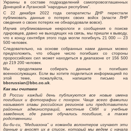
Украины в составе подразделений самопровозглашенных
Донецкой и Луганской “народных республик”.
С 22 декабря 2022 года сепаратисты ДНР перестали
публиковать данные о потерях своих войск (власти ЛНР
сведения о своих потерях не обнародовали вовсе).
Изучив опубликованные некрологи и сообщения о поиске
лднровцев, давно не выходящих на связь, мы пришли к выводу,
что к концу сентября этого года могли погибнуть 21 000 — 23
500 человек.
Следовательно, на основе собранных нами данных можно
предположить, что общее число погибших со стороны
пророссийских сил может находиться в диапазоне от 156 500
до 219 200 человек.
Мы продолжаем собирать данные о погибших
военнослужащих. Если вы хотите поделиться информацией по
этой теме, пожалуйста, напишите письмо на
bbcrussian@bbc.co.uk
.
Как мы считаем
В России каждый день публикуются все новые имена
погибших и фотографии с похорон. Чаще всего фамилии
называют главы российских регионов или представители
районных администраций, местные СМИ и учебные
заведения, где ранее обучались погибшие, а также
родственники.
Би-би-си, “Медиазона” и команда волонтеров изучают эти
данные и вносят их в список, который мы ведем с начала