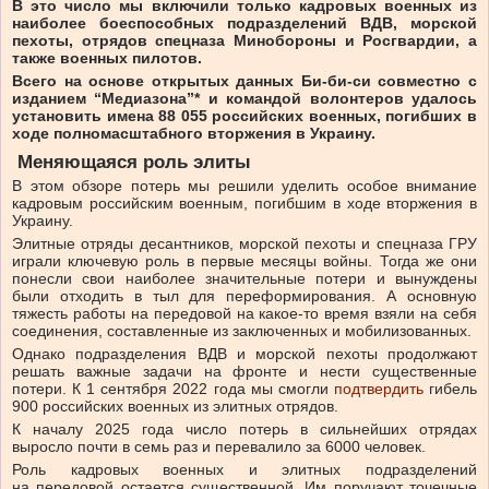
В это число мы включили только кадровых военных из
наиболее боеспособных подразделений ВДВ, морской
пехоты, отрядов спецназа Минобороны и Росгвардии, а
также военных пилотов.
Всего на основе открытых данных Би-би-си совместно с
изданием “Медиазона”* и командой волонтеров удалось
установить имена 88 055 российских военных, погибших в
ходе полномасштабного вторжения в Украину.
Меняющаяся роль элиты
В этом обзоре потерь мы решили уделить особое внимание
кадровым российским военным, погибшим в ходе вторжения в
Украину.
Элитные отряды десантников, морской пехоты и спецназа ГРУ
играли ключевую роль в первые месяцы войны. Тогда же они
понесли свои наиболее значительные потери и вынуждены
были отходить в тыл для переформирования. А основную
тяжесть работы на передовой на какое-то время взяли на себя
соединения, составленные из заключенных и мобилизованных.
Однако подразделения ВДВ и морской пехоты продолжают
решать важные задачи на фронте и нести существенные
потери. К 1 сентября 2022 года мы смогли
подтвердить
гибель
900 российских военных из элитных отрядов.
К началу 2025 года число потерь в сильнейших отрядах
выросло почти в семь раз и перевалило за 6000 человек.
Роль кадровых военных и элитных подразделений
на передовой остается существенной. Им поручают точечные