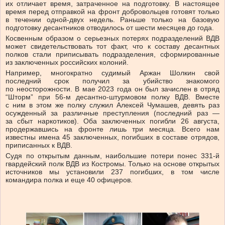
их отличает время, затраченное на подготовку. В настоящее
время перед отправкой на фронт добровольцев готовят только
в течении одной-двух недель. Раньше только на базовую
подготовку десантников отводилось от шести месяцев до года.
Косвенным образом о серьезных потерях подразделений ВДВ
может свидетельствовать тот факт, что к составу десантных
полков стали приписывать подразделения, сформированные
из заключенных российских колоний.
Например, многократно судимый Аржан Шолкин свой
последний срок получил за убийство знакомого
по неосторожности. В мае 2023 года он был зачислен в отряд
“Шторм” при 56-м десантно-штурмовом полку ВДВ. Вместе
с ним в этом же полку служил Алексей Чумашев, девять раз
осужденный за различные преступления (последний раз —
за сбыт наркотиков). Оба заключенных погибли 26 августа,
продержавшись на фронте лишь три месяца. Всего нам
известны имена 45 заключенных, погибших в составе отрядов,
приписанных к ВДВ.
Судя по открытым данным, наибольшие потери понес 331-й
гвардейский полк ВДВ из Костромы. Только на основе открытых
источников мы установили 237 погибших, в том числе
командира полка и еще 40 офицеров.