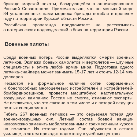
бригаде морской пехоты, базирующейся в аннексированном
Россией Севастополе. Примечательно, что по меньшей мере
84 установленных нами морпеха бригады погибли в прошлом
году на территории Курской области России.
Российская пропаганда предпочитает не рассказывать
о потерях своих подразделений в боях на территории России.
Военные пилоты
Среди военных потерь России выделяются смерти военных
летчиков. Экипажи боевых самолетов и вертолетов — штучные
специалисты и элита любой армии мира. Подготовка одного
летчика-снайпера может занимать 15-17 лет и стоить 12-14 млн
долларов.
Несмотря на формальное наличие сотен современных
и боеспособных многоцелевых истребителей и истребителей-
бомбардировщиков, провести масштабную наступательную
воздушную кампанию Россия не смогла, отмечают эксперты.
Не исключено, что это связано в том числе и с потерей ведущих
летных специалистов.
Гибель 267 военных летчиков — это серьезная потеря для
военно-воздушных сил. Летный состав боевой авиации
невозможно заменить мобилизованным с трехмесячным курсом
на полигоне. Их готовят годами. Они обучаются в летном
училище, а затем проходят подготовку в учебных центрах.