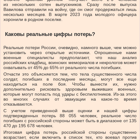
из нескольких сотен выпускников. Сразу после выпуска
Вавилова отправили на войну, где он смог продержаться лишь
несколько месяцев. В марте 2023 года молодого офицера
хоронили в родном поселке.
Каковы реальные цифры потерь?
Реальные потери России, очевидно, намного выше, чем можно
установить через открытые источники. Опрошенные нами
военные специалисты предполагают, что наш анализ
российских кладбищ, воинских мемориалов и некрологов может
охватывать от 45% до 65% от реального числа погибших.
Отчасти это объясняется тем, что тела существенного числа
солдат, погибших в последние месяцы, могут все еще
находиться на поле боя. Чтобы вынести их, нужно
дополнительно рисковать здоровьем выживших военных,
которые могут попасть под удары с беспилотников. Из-за этого
во многих случаях от эвакуации на какое-то время
отказываются.
С учетом приведенной выше оценки и нашей цифры
подтвержденных потерь 88 055 человек, реальное число
погибших с российской стороны может быть в диапазоне от 135
470 до 195 678 человек.
Итоговая цифра потерь российской стороны существенно
возрастает, если включить в список тех, кто воевал против