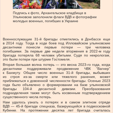
Подпись к фото,
Архангельское кладбище в
Ульяновске заполонили флаги ВДВ и фотографии
молодых военных, погибших в Украине
Военнослужащие 31-й бригады отметились в Донбассе еще
в 2014 году. Тогда в ходе боев под Илловайском ульяновские
десантники понесли первые потери — три человека
погибшими. За первые две недели вторжения в 2022-м году
бригада потеряла 68 человек убитыми. Судя по некрологам,
это были потери при штурме Гостомеля.
Вторая большая волна потерь — это весна 2023-го года, когда
десантники поддерживали продвижение ЧВК “Вагнер”
к Бахмуту. Общее число военных 31-й бригады, выбывших
из строя из-за смерти или тяжелого ранения, может
приближаться к довоенной численности бригады. Осенью 2023
года было объявлено о формировании на базе ульяновской
бригады 104-й десантной дивизии. Преобразования
подразделения также могут быть косвенным подтверждением
существенного числа потерь.
Нам удалось узнать о потерях и в самом элитном отряде
ВДВ — 45-й бригаде спецназа, базирующейся в подмосковной
Кубинке. На протяжении десятка лет бригада считалась