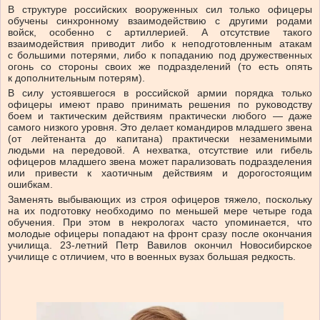
В структуре российских вооруженных сил только офицеры
обучены синхронному взаимодействию с другими родами
войск, особенно с артиллерией. А отсутствие такого
взаимодействия приводит либо к неподготовленным атакам
с большими потерями, либо к попаданию под дружественных
огонь со стороны своих же подразделений (то есть опять
к дополнительным потерям).
В силу устоявшегося в российской армии порядка только
офицеры имеют право принимать решения по руководству
боем и тактическим действиям практически любого — даже
самого низкого уровня. Это делает командиров младшего звена
(от лейтенанта до капитана) практически незаменимыми
людьми на передовой. А нехватка, отсутствие или гибель
офицеров младшего звена может парализовать подразделения
или привести к хаотичным действиям и дорогостоящим
ошибкам.
Заменять выбывающих из строя офицеров тяжело, поскольку
на их подготовку необходимо по меньшей мере четыре года
обучения. При этом в некрологах часто упоминается, что
молодые офицеры попадают на фронт сразу после окончания
училища. 23-летний Петр Вавилов окончил Новосибирское
училище с отличием, что в военных вузах большая редкость.