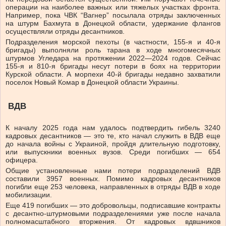
операции на наиболее важных или тяжелых участках фронта.
Например, пока ЧВК “Вагнер” посылала отряды заключенных
на штурм Бахмута в Донецкой области, удержание флангов
осуществляли отряды десантников.
Подразделения морской пехоты (в частности, 155-я и 40-я
бригады) выполняли роль тарана в ходе многомесячных
штурмов Угледара на протяжении 2022—2024 годов. Сейчас
155-я и 810-я бригады несут потери в боях на территории
Курской области. А морпехи 40-й бригады недавно захватили
поселок Новый Комар в Донецкой области Украины.
ВДВ
К началу 2025 года нам удалось подтвердить гибель 3240
кадровых десантников — это те, кто начал служить в ВДВ еще
до начала войны с Украиной, пройдя длительную подготовку,
или выпускники военных вузов. Среди погибших — 654
офицера.
Общие установленные нами потери подразделений ВДВ
составили 3957 военных. Помимо кадровых десантников
погибли еще 253 человека, направленных в отряды ВДВ в ходе
мобилизации.
Еще 419 погибших — это добровольцы, подписавшие контракты
с десантно-штурмовыми подразделениями уже после начала
полномасштабного вторжения. От кадровых вдвшников