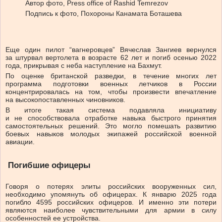
Автор фото,
Press office of Rashid Temrezov
Подпись к фото,
Похороны Канамата Боташева
Еще один пилот “вагнеровцев” Вячеслав Зангиев вернулся
за штурвал вертолета в возрасте 62 лет и погиб осенью 2022
года, прикрывая с неба наступление на Бахмут.
По оценке британской разведки, в течение многих лет
программа подготовки военных летчиков в России
концентрировалась на том, чтобы произвести впечатление
на высокопоставленных чиновников.
В итоге такая система подавляла инициативу
и не способствовала отработке навыка быстрого принятия
самостоятельных решений. Это могло помешать развитию
боевых навыков молодых экипажей российской военной
авиации.
Погибшие офицеры
Говоря о потерях элиты российских вооруженных сил,
необходимо упомянуть об офицерах. К январю 2025 года
погибло 4595 российских офицеров. И именно эти потери
являются наиболее чувствительными для армии в силу
особенностей ее устройства.