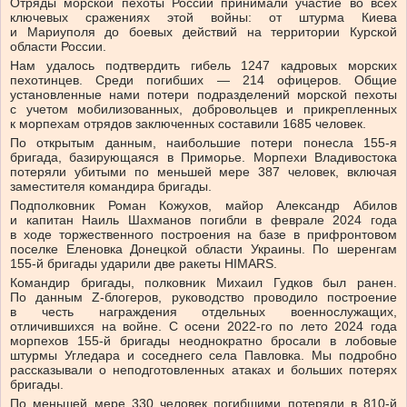
Отряды морской пехоты России принимали участие во всех
ключевых сражениях этой войны: от штурма Киева
и Мариуполя до боевых действий на территории Курской
области России.
Нам удалось подтвердить гибель 1247 кадровых морских
пехотинцев. Среди погибших — 214 офицеров. Общие
установленные нами потери подразделений морской пехоты
с учетом мобилизованных, добровольцев и прикрепленных
к морпехам отрядов заключенных составили 1685 человек.
По открытым данным, наибольшие потери понесла 155-я
бригада, базирующаяся в Приморье. Морпехи Владивостока
потеряли убитыми по меньшей мере 387 человек, включая
заместителя командира бригады.
Подполковник Роман Кожухов, майор Александр Абилов
и капитан Наиль Шахманов погибли в феврале 2024 года
в ходе торжественного построения на базе в прифронтовом
поселке Еленовка Донецкой области Украины. По шеренгам
155-й бригады ударили две ракеты HIMARS.
Командир бригады, полковник Михаил Гудков был ранен.
По данным Z-блогеров, руководство проводило построение
в честь награждения отдельных военнослужащих,
отличившихся на войне. С осени 2022-го по лето 2024 года
морпехов 155-й бригады неоднократно бросали в лобовые
штурмы Угледара и соседнего села Павловка. Мы подробно
рассказывали о неподготовленных атаках и больших потерях
бригады.
По меньшей мере 330 человек погибшими потеряли в 810-й