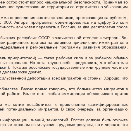
нее остро стоит вопрос национальной безопасности. Принимая во
временное существование территории со стремительно убывающим
грамма переселения соотечественников, проживающих за рубежом,
 10 000. Авторы программы ориентировались на цифру 25 млн
ожность или хотел переехать в Россию, за два десятилетия после
 бывших республик СССР в значительной степени исчерпан. Во-
 миграционного притока на активное привлечение иммигрантов в
в федеральные и региональные программы развития образования,
цель приоритетной) — такая рабочая сила и за рубежом обычно
ных отраслях. Но пока трудно себе представить, что обитатели
ся!). Пока же российские государственные или крупные частные
и делаем хуже других.
асильственной депортации всех мигрантов из страны. Хорошо, что
бществе. Важно прямо говорить, что большинство мигрантов в
ной работе. Более того, любая иммиграция обеспечивает приток
ли мы хотим позаботиться о привлечении квалифицированных
ей потенциальных мигрантов. В свою очередь, за организацию
и информации, знаний, технологий. Россия должна быть открыта
азвитым странам свои лучшие трудовые ресурсы, но и черпать эти