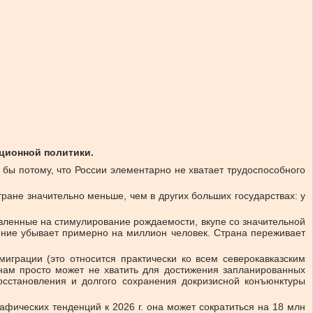
ционной политики.
 бы потому, что России элементарно не хватает трудоспособного
ране значительно меньше, чем в других больших государствах: у
вленные на стимулирование рождаемости, вкупе со значительной
ение убывает примерно на миллион человек. Страна переживает
играции (это относится практически ко всем северокавказским
 нам просто может не хватить для достижения запланированных
осстановления и долгого сохранения докризисной конъюнктуры
фических тенденций к 2026 г. она может сократиться на 18 млн