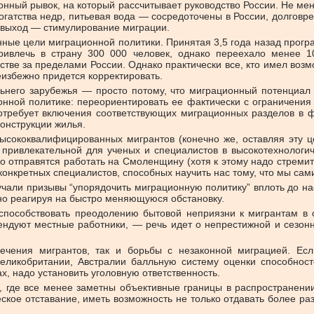
ионный рывок, на который рассчитывает руководство России. Не ме
огатства недр, питьевая вода — сосредоточены в России, долго
 выход — стимулирование миграции.
енные цели миграционной политики. Принятая 3,5 года назад про
 привлечь в страну 300 000 человек, однако переехало менее
тве за пределами России. Однако практически все, кто имел возм
еизбежно придется корректировать.
ьнего зарубежья — просто потому, что миграционный потенциал
нной политике: переориентировать ее фактически с ограничения
о потребует включения соответствующих миграционных разделов 
конструкции жилья.
ысококвалифицированных мигрантов (конечно же, оставляя эту 
привлекательной для ученых и специалистов в высокотехнологич
 отправятся работать на Смоленщину (хотя к этому надо стремить
конкретных специалистов, способных научить нас тому, что мы сам
вучали призывы “упорядочить миграционную политику” вплоть до н
но реагируя на быстро меняющуюся обстановку.
способствовать преодолению бытовой неприязни к мигрантам в о
ендуют местные работники, — речь идет о непрестижной и сезон
ечения мигрантов, так и борьбы с незаконной миграцией. Ес
Великобритании, Австралии балльную систему оценки способност
ах, надо установить уголовную ответственность.
, где все менее заметны объективные границы в распространени
ческое отставание, иметь возможность не только отдавать более р