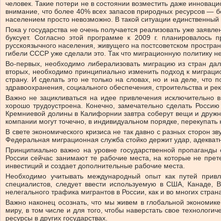
человек. Такие потери не в состоянии возместить даже инновац
внимание, что более 40% всех запасов природных ресурсов — б
населением просто невозможно. В такой ситуации единственный
Пока у государства не очень получается реализовать уже заявл
буксует. Согласно этой программе к 2009 г. планировалось
русскоязычного населения, живущего на постсоветском пространс
гибели СССР уже сделали это. Так что миграционную политику н
Во-первых, необходимо либерализовать миграцию из стран дал
вторых, необходимо принципиально изменить подход к миграцио
страну. И сделать это не только на словах, но и на деле, чт
здравоохранения, социального обеспечения, строительства и ре
Важно не зацикливаться на идее привлечения исключительно в
хорошо трудоустроена. Конечно, замечательно сделать Россию 
Кремниевой долины в Калифорнии завтра соберут вещи и дружно
компании могут точечно, в индивидуальном порядке, перекупать 
В свете экономического кризиса не так давно с разных сторон з
Федеральная миграционная служба стойко держит удар, адекват
Принципиально важно на уровне государственной пропаганды 
России сейчас занимают те рабочие места, на которые не прет
инвестиций и создает дополнительные рабочие места.
Необходимо учитывать международный опыт как путей привл
специалистов, следует ввести используемую в США, Канаде, 
нелегального трафика мигрантов в России, как и во многих стран
Важно наконец осознать, что мы живем в глобальной экономике
миру, в том числе и для того, чтобы наверстать свое технологи
ресурсы в других государствах.