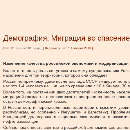
Демография: Миграция во спасение
[15:45 01 апреля 2010 года ]
[
Ведомости, №57, 1 апреля 2010
]
Изменение качества российской экономики и модернизация
Более того, есть реальная угроза и самому существованию Росс
населения для той территории, которой она обладает.
Россия по-прежнему, даже после распада СССР, лидирует по пло
нас это 1-4 человека на 1 кв. км по сравнению с 10 в Канаде, 30
Более того, на протяжении двух десятилетий численность насе
миграцией граждан с постсоветского пространства после расп
острый демографический кризис.
В России есть и перенаселенные территории с высоким уровне
республикам, но особенно к Ингушетии и Дагестану). Проблем
Концепцией долгосрочного социально-экономического развити
нефтегазовых цен.
Сейчас численность занятых в российской экономике составляе