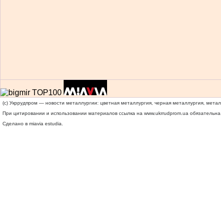
(c) Укррудпром — новости металлургии: цветная металлургия, черная металлургия, мета
При цитировании и использовании материалов ссылка на
www.ukrrudprom.ua
обязательна.
Сделано в miavia estudia.