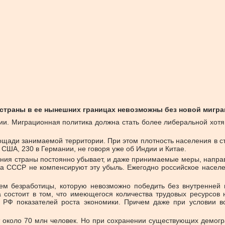
 страны в ее нынешних границах невозможны без новой мигра
ии. Миграционная политика должна стать более либеральной хотя
щади занимаемой территории. При этом плотность населения в ст
 в США, 230 в Германии, не говоря уже об Индии и Китае.
ления страны постоянно убывает, и даже принимаемые меры, напра
ада СССР не компенсируют эту убыль. Ежегодно российское насел
м безработицы, которую невозможно победить без внутренней м
а состоит в том, что имеющегося количества трудовых ресурсов
я РФ показателей роста экономики. Причем даже при условии в
т около 70 млн человек. Но при сохранении существующих демогра