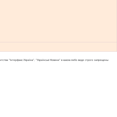
тва "Iнтерфакс-Україна", "Українськi Новини" в каком-либо виде строго запрещены