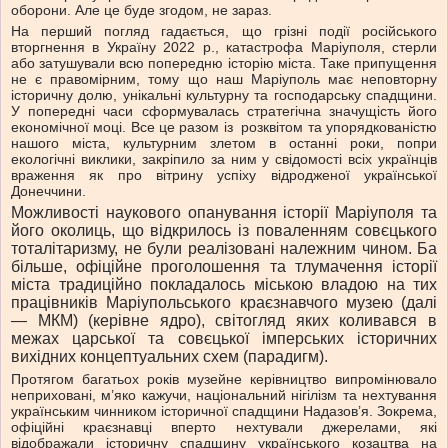
оборони. Але це буде згодом, не зараз.
На перший погляд гадається, що грізні події російського
вторгнення в Україну 2022 р., катастрофа Маріуполя, стерли
або затушували всю попередню історію міста. Таке припущення
не є правомірним, тому що наш Маріуполь має неповторну
історичну долю, унікальні культурну та господарську спадщини.
У попередні часи сформувалась стратегічна значущість його
економічної моці. Все це разом із розквітом та упорядкованістю
нашого міста, культурним злетом в останні роки, попри
екологічні виклики, закріпило за ним у свідомості всіх українців
враження як про вітрину успіху відродженої української
Донеччини.
Можливості наукового опанування історії Маріуполя та
його околиць, що відкрилось із поваленням совєцького
тоталітаризму, не були реалізовані належним чином. Ба
більше, офіційне проголошення та тлумачення історії
міста традиційно покладалось міською владою на тих
працівників Маріупольського краєзнавчого музею (далі
— МКМ) (керівне ядро), світогляд яких коливався в
межах царської та совєцької імперських історичних
вихідних концептуальних схем (парадигм).
Протягом багатьох років музейне керівництво випромінювало
неприховані, м’яко кажучи, національний нігілізм та нехтування
українським чинником історичної спадщини Надазов’я. Зокрема,
офіційні краєзнавці вперто нехтували джерелами, які
відображали історичну спадщину українського козацтва на