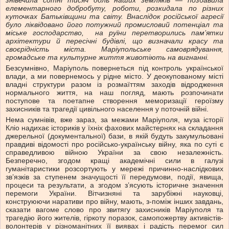
знівечила сотні тисяч доль наших земляків — позбавила
елементарного добробуту, роботи, розкидала по різних
куточках Батьківщини та світу. Внаслідок російської агресії
було ліквідовано його потужний промисловий потенціал та
міське господарство, на руїни перетворились пам’ятки
архітектури й пересічні будівлі, що визначали красу та
своєрідність міста. Маріупольське самоврядування,
громадське та культурне життя животіють на вигнанні.
Безсумнівно, Маріуполь повернеться під контроль української
влади, а ми повернемось у рідне місто. У деокупованому місті
владні структури разом із розмаїттям заходів відродження
нормального життя, на наш погляд, мають розпочинати
поступове та поетапне створення меморизації героїзму
захисників та трагедії цивільного населення у поточній війні.
Нема сумнівів, вже зараз, за межами Маріуполя, муза історії
Кліо надихає істориків у їхніх фахових майстернях на складання
джерельної (документальної) бази, в якій будуть закумульовані
правдиві відомості про російсько-українську війну, яка по суті є
справедливою війною України за свою незалежність.
Безперечно, згодом кращі академічні сили в галузі
гуманітаристики розсортують у мережі причинно-наслідкових
зв’язків за ступенем значущості її передумови, події, явища,
процеси та результати, а згодом з’ясують історичне значення
перемоги України. Вітчизняні та зарубіжні науковці,
конструюючи наративи про війну, мають, з-поміж інших завдань,
сказати вагоме слово про звитягу захисників Маріуполя та
трагедію його жителів, гіркоту поразок, самопожертву активістів-
волонтерів у різноманітних її виявах і радість перемог сил