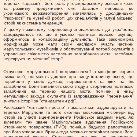
теренах Надазов’я, його роль у господарському освоєнні краю
та розвитку продуктивних сил. Загалом, неповага до
українського державотворення виявлялась у дослідницькій
“творчості” та музейній роботі цих спеціалістів у галузі місцевої
історії як системна тенденція.
У цьому поживному середовищі зневажливості до українства
зароджувалось те, що в умовах новітньої ворожої окупації
оформилось в колабораційну діяльність. Така закономірна
модифікація може мати своїм наслідком участь частини
маріупольських музейників у обслуговуванні потреб окупантів з
управління свідомістю населення загарбаного міста засобами
перекручення місцевої історії.
Отруєнню маріупольської історикознавчої атмосфери сприяє
низка осіб, які мають диплом про вищу історичну освіту, що
перейшли у своїх думках, переконаннях та діях на бік
загарбників. Вони виявляють свою згоду з історичною політикою
загарбників на теренах нашого міста, помічені в низці
метушливих заходів окупантів із запровадження “перевчання”
вчителів історії за “стандартами рф”.
Російський “життєвий простір” намагаються задекларувати на
теренах Маріуполя та його околиць московські місіонери від
історії за участі віце-президента Російської академії наук, які
зклепали так зване Маріупольське відділення Російського
історичного товариства (РИО), точніше бадьоро рапортували
про його утворення. Вряди-годи можна спостерігати окремі його
конвульсивні заходи. Сподіваюсь, що все це рашистське