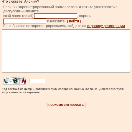
Что скажете, Аноним?
Если Вы зарегистрированный пользователь и хотите участвовать в
дискуссии — введите
свой логин (email)
, пароль
и нажмите
| войти |
.
Если Вы еще не зарегистрировались, зайдите на
страницу регистрации
.
Код состоит из цифр и латинских букв, изображенных на картинке. Для перезагрузки
кода кликните на картинке.
| прокомментировать |