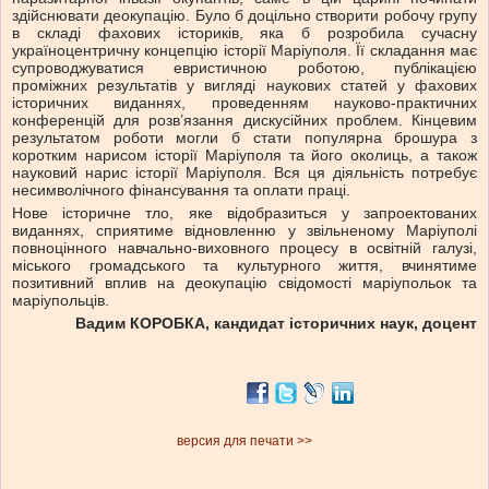
здійснювати деокупацію. Було б доцільно створити робочу групу
в складі фахових істориків, яка б розробила сучасну
україноцентричну концепцію історії Маріуполя. Її складання має
супроводжуватися евристичною роботою, публікацією
проміжних результатів у вигляді наукових статей у фахових
історичних виданнях, проведенням науково-практичних
конференцій для розв’язання дискусійних проблем. Кінцевим
результатом роботи могли б стати популярна брошура з
коротким нарисом історії Маріуполя та його околиць, а також
науковий нарис історії Маріуполя. Вся ця діяльність потребує
несимволічного фінансування та оплати праці.
Нове історичне тло, яке відобразиться у запроектованих
виданнях, сприятиме відновленню у звільненому Маріуполі
повноцінного навчально-виховного процесу в освітній галузі,
міського громадського та культурного життя, вчинятиме
позитивний вплив на деокупацію свідомості маріупольок та
маріупольців.
Вадим КОРОБКА, кандидат історичних наук, доцент
версия для печати >>