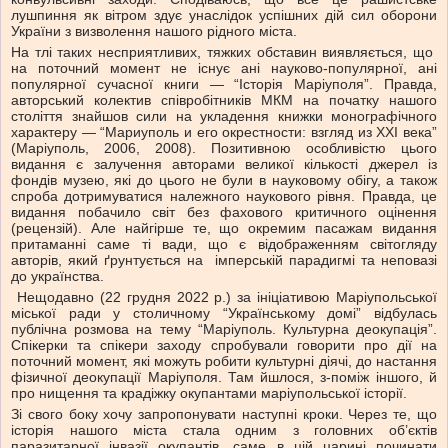
лушпиння як вітром здує унаслідок успішних дій сил оборони
України з визволення нашого рідного міста.
На тлі таких несприятливих, тяжких обставин виявляється, що
на поточний момент не існує ані науково-популярної, ані
популярної сучасної книги — “Історія Маріуполя”. Правда,
авторський колектив співробітників МКМ на початку нашого
століття знайшов сили на укладення книжки монографічного
характеру — “Мариуполь и его окрестности: взгляд из ХХI века”
(Маріуполь, 2006, 2008). Позитивною особливістю цього
видання є залучення авторами великої кількості джерел із
фондів музею, які до цього не були в науковому обігу, а також
спроба дотримуватися належного наукового рівня. Правда, це
видання побачило світ без фахового критичного оцінення
(рецензій). Але найгірше те, що окремим пасажам видання
притаманні саме ті вади, що є відображенням світогляду
авторів, який ґрунтується на імперській парадигмі та неповазі
до українства.
Нещодавно (22 грудня 2022 р.) за ініціативою Маріупольської
міської ради у столичному “Українському домі” відбулась
публічна розмова на тему “Маріуполь. Культурна деокупація”.
Спікерки та спікери заходу спробували говорити про дії на
поточний момент, які можуть робити культурні діячі, до настання
фізичної деокупації Маріуполя. Там йшлося, з-поміж іншого, й
про нищення та крадіжку окупантами маріупольської історії.
Зі свого боку хочу запропонувати наступні кроки. Через те, що
історія нашого міста стала одним з головних об’єктів
паразитарної інвазії окупантів, саме в цій царині починати