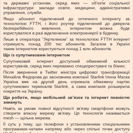
та державні установи, серед яких — об’єкти соціальної
інфраструктури: заклади освіти, медицини, адміністративні
управління, служби.
Якщо абонент підключений до оптичного інтернету за
технологією FTTH, і його роутер підключений до джерела
безперебійного живлення, інтернетом можна буде
користуватися в разі відключення електроенергії в будинку.
Лише в оператора “Укртелеком” за технологією FTTH інтернет
отримують понад 200 тис абонентів. Загалом в Україні
таким інтернетом користуються понад 1 млн абонентів.
Що із супутниковим інтернетом
Супутниковий інтернет доступний обмеженій кількості
користувачів, серед яких переважно спецкористувачі та бізнес.
Після звернення в Twitter міністра цифрової трансформації
Михайла Федорова до засновника компанії Starlink Ілона Маска
Україна вже на другий день отримала обмежену партію
супутникових терміналів Starlink, а сама компанія розширила
покриття на Україну.
Що робити, якщо мобільний зв’язок та інтернет повністю
зникнуть
Навіть за умови повної відсутності зв’язку смартфони можуть
створити власну мережу зв’язку. Ця технологія називається
mesh — щільна мережа.
Її суть у тому, що телефони з установленими спеціальними
програмами-чатами напряму або через спільні точки доступу