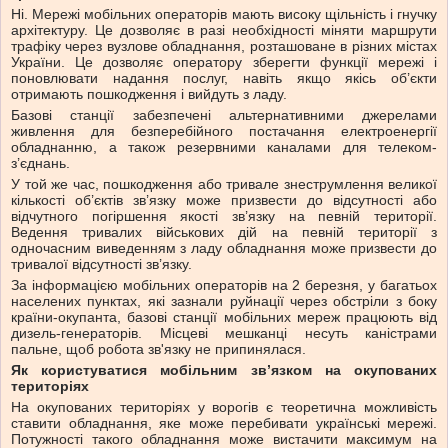
Ні. Мережі мобільних операторів мають високу щільність і гнучку
архітектуру. Це дозволяє в разі необхідності міняти маршрути
трафіку через вузлове обладнання, розташоване в різних містах
України. Це дозволяє оператору зберегти функції мережі і
поновлювати надання послуг, навіть якщо якісь об’єкти
отримають пошкодження і вийдуть з ладу.
Базові станції забезпечені альтернативними джерелами
живлення для безперебійного постачання електроенергії
обладнанню, а також резервними каналами для телеком-
з’єднань.
У той же час, пошкодження або тривале знеструмлення великої
кількості об’єктів зв’язку може призвести до відсутності або
відчутного погіршення якості зв’язку на певній території.
Ведення тривалих військових дій на певній території з
одночасним виведенням з ладу обладнання може призвести до
тривалої відсутності зв’язку.
За інформацією мобільних операторів на 2 березня, у багатьох
населених пунктах, які зазнали руйнації через обстріли з боку
країни-окупанта, базові станції мобільних мереж працюють від
дизель-генераторів. Місцеві мешканці несуть каністрами
пальне, щоб робота зв'язку не припинялася.
Як користуватися мобільним зв’язком на окупованих
територіях
На окупованих територіях у ворогів є теоретична можливість
ставити обладнання, яке може перебивати українські мережі.
Потужності такого обладнання може вистачити максимум на