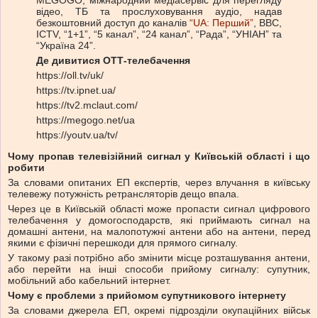
відео, ТБ та прослуховування аудіо, надав
безкоштовний доступ до каналів
“UA: Перший”
, BBC,
ICTV, “1+1”, “5 канал”, “24 канал”, “Рада”, “УНІАН” та
“Україна 24”.
Де дивитися ОТТ-телебачення
https://oll.tv/uk/
https://tv.ipnet.ua/
https://tv2.mclaut.com/
https://megogo.net/ua
https://youtv.ua/tv/
Чому пропав телевізійний сигнал у Київській області і що
робити
За словами опитаних ЕП експертів, через влучання в київську
телевежу потужність ретрансляторів дещо впала.
Через це в Київській області може пропасти сигнал цифрового
телебачення у домогосподарств, які приймають сигнал на
домашні антени, на малопотужні антени або на антени, перед
якими є фізичні перешкоди для прямого сигналу.
У такому разі потрібно або змінити місце розташування антени,
або перейти на інші способи прийому сигналу: супутник,
мобільний або кабельний інтернет.
Чому є проблеми з прийомом супутникового інтернету
За словами джерела ЕП, окремі підрозділи окупаційних військ