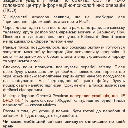
завдасть ударів у Києві по об'єктах СБУ та 72-го
головного центру інформаційно-психологічних операцій
(ПСО).
У відомстві агресора заявили, що це необхідно для
“припинення інформаційних атак проти Росії”.
Через кілька годин після цього одна ракета потрапила в київську
телевежу, друга розбомбила єврейські могили у Бабиному Яру.
Після цього в деяких населених пунктах Київської області також
не працювало цифрове телебачення.
Раніше також повідомлялося, що російські окупанти готуються
запустити масштабну інформаційно-психологічну операцію. Її
мета — за допомогою брехні зламати опір українського народу
та української армії.
Спочатку вони планують влаштувати перебої зв’язку. Після
цього будуть масовано вкинуті фейкові повідомлення про те, що
українське військово-політичне керівництво начебто погодилося
на капітуляцію. На “підтвердження” цього фейку будуть
поширювати начебто підписані “документи”, а також змонтовані
фейкові відеоролики.
Міністр оборони Олексій Резніков
попередив українців, що ЦЕ
БРЕХНЯ
. “Не дочекаються! Жодної капітуляції не буде! Тільки
перемога!” — сказав міністр.
Разом з тим, усі українці повинні бути готові до перебоїв зі
зв’язком. ЕП дає поради, як це зробити.
Чи може мобільний зв’язок зникнути одночасно по всій
країні