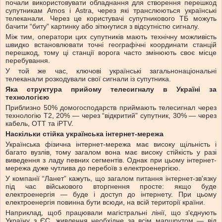
почали використовувати обладнання для створення перешкод
супутникам Amos і Astra, через які транслюються українські
телеканали. Через це користувачі супутникового ТБ можуть
бачити “биту” картинку або зіткнутися з відсутністю сигналу.
Між тим, оператори цих супутників мають технічну можливість
швидко встановлювати точні географічні координати станцій
перешкод, тому ці станції ворога часто змінюють своє місце
перебування.
У той же час, ключові українські загальнонаціональні
телеканали розкодували свої сигнали із супутника.
Яка структура прийому телесигналу в Україні за
технологією
Приблизно 50% домогосподарств приймають телесигнал через
технологію Т2, 20% — через “відкритий” супутник, 30% — через
кабель, ОТТ та iPTV.
Наскільки стійка українська інтернет-мережа
Українська фізична інтернет-мережа має високу щільність і
багато вузлів, тому загалом вона має високу стійкість у разі
виведення з ладу певних сегментів. Однак при цьому інтернет-
мережа дуже чутлива до перебоїв з електроенергією.
У компанії “Ланет” кажуть, що загалом питання інтернет-зв'язку
під час військового вторгнення просте: якщо буде
електроенергія — буде і доступ до інтернету. При цьому
електроенергія повинна бути всюди, на всій території країни.
Наприклад, щоб працювали магістральні лінії, що з'єднують
Україну з ЄС, живлення необхідне за всім маршрутом — від