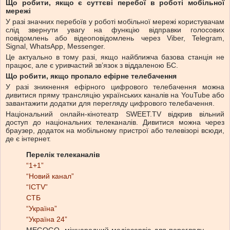
Що робити, якщо є суттєві перебої в роботі мобільної
мережі
У разі значних перебоїв у роботі мобільної мережі користувачам
слід звернути увагу на функцію відправки голосових
повідомлень або відеоповідомлень через Viber, Telegram,
Signal, WhatsApp, Messenger.
Це актуально в тому разі, якщо найближча базова станція не
працює, але є уривчастий зв’язок з віддаленою БС.
Що робити, якщо пропало ефірне телебачення
У разі зникнення ефірного цифрового телебачення можна
дивитися пряму трансляцію українських каналів на YouTube або
завантажити додатки для перегляду цифрового телебачення.
Національний онлайн-кінотеатр SWEET.TV відкрив вільний
доступ до національних телеканалів. Дивитися можна через
браузер, додаток на мобільному пристрої або телевізорі всюди,
де є інтернет.
Перелік телеканалів
“1+1”
“Новий канал”
“ICTV”
СТБ
“Україна”
“Україна 24”
MEGOGO, міжнародний медіасервіс для перегляду