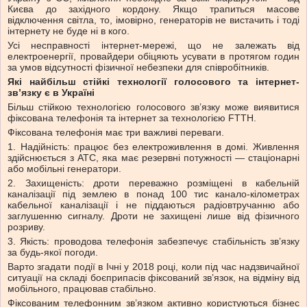
Києва до західного кордону. Якщо трапиться масове
відключення світла, то, імовірно, генераторів не вистачить і тоді
інтернету не буде ні в кого.
Усі несправності інтернет-мережі, що не залежать від
електроенергії, провайдери обіцяють усувати в протягом годин
за умов відсутності фізичної небезпеки для співробітників.
Які найбільш стійкі технології голосового та інтернет-
зв’язку є в Україні
Більш стійкою технологією голосового зв’язку може виявитися
фіксована телефонія та інтернет за технологією FTTH.
Фіксована телефонія має три важливі переваги.
1. Надійність: працює без електроживлення в домі. Живлення
здійснюється з АТС, яка має резервні потужності — стаціонарні
або мобільні генератори.
2. Захищеність: дроти переважно розміщені в кабельній
каналізації під землею в понад 100 тис канало-кілометрах
кабельної каналізації і не піддаються радіовтручанню або
заглушенню сигналу. Дроти не захищені лише від фізичного
розриву.
3. Якість: проводова телефонія забезпечує стабільність зв’язку
за будь-якої погоди.
Варто згадати події в Ічні у 2018 році, коли під час надзвичайної
ситуації на складі боєприпасів фіксований зв’язок, на відміну від
мобільного, працював стабільно.
Фіксованим телефонним зв’язком активно користуються бізнес