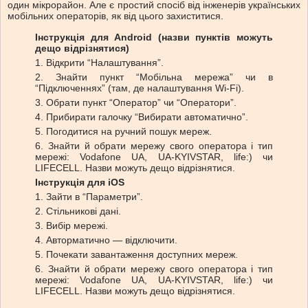
один мікрорайон. Але є простий спосіб від інженерів українських
мобільних операторів, як від цього захиститися.
Інструкція для Android (назви пунктів можуть
дещо відрізнятися)
1. Відкрити “Налаштування”.
2. Знайти пункт “Мобільна мережа” чи в
“Підключеннях” (там, де налаштування Wi-Fi).
3. Обрати пункт “Оператор” чи “Оператори”.
4. Прибирати галочку “Вибирати автоматично”.
5. Погодитися на ручний пошук мереж.
6. Знайти й обрати мережу свого оператора і тип
мережі: Vodafone UA, UA-KYIVSTAR, life:) чи
LIFECELL. Назви можуть дещо відрізнятися.
Інструкція для iOS
1. Зайти в “Параметри”.
2. Стільникові дані.
3. Вибір мережі.
4. Авторматично — відключити.
5. Почекати завантаження доступних мереж.
6. Знайти й обрати мережу свого оператора і тип
мережі: Vodafone UA, UA-KYIVSTAR, life:) чи
LIFECELL. Назви можуть дещо відрізнятися.