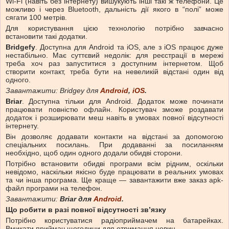
Wi-Fi (навіть без інтернету) вишукують інші такі ж телефони. Це
можливо і через Bluetooth, дальність дії якого в “полі” може
сягати 100 метрів.
Для користування цією технологію потрібно завчасно
встановити такі додатки.
Bridgefy
. Доступна для Android та iOS, але з iOS працює дуже
нестабільно. Має суттєвий недолік: для реєстрації в мережі
треба хоч раз запуститися з доступним інтернетом. Щоб
створити контакт, треба бути на невеликій відстані один від
одного.
Завантажити: Bridgey для
Android
,
iOS
.
Briar
. Доступна тільки для Android. Додаток може починати
працювати повністю офлайн. Користувач зможе роздавати
додаток і розширювати меш навіть в умовах повної відсутності
інтернету.
Він дозволяє додавати контакти на відстані за допомогою
спеціальних посилань. При додаванні за посиланням
необхідно, щоб один одного додали обидві сторони.
Потрібно встановити обидві програми всім рідним, оскільки
невідомо, наскільки якісно буде працювати в реальних умовах
та чи інша програма. Ще краще — завантажити вже заказ apk-
файл програми на телефон.
Завантажити:
Briar для
Android
.
Що робити в разі повної відсутності зв’язку
Потрібно користуватися радіоприймачем на батарейках.
Вмикати приймач щогодини для отримання новин.