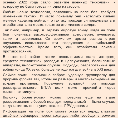
осенью 2022 года стало развитие военных технологий, к
которому не была готова ни одна из сторон.
Любые новые технологии, появляясь на поле боя, требуют
изменения тактики. И часто поначалу они настолько сильно
меняют характер войны, что тактику приходится придумывать и
отрабатывать на месте, платя за это жизнями солдат.
Так было, например, в Первую мировую войну, когда на поле
боя появились высокоэффективная артиллерия, пулеметы,
танки и аэропланы. Со временем армии разных стран
научились использовать эти вооружения с наибольшей
эффективностью. Кроме того, они отработали приемы
противостояния.
В нынешней войне такими технологиями стали интернет,
средства технической разведки и целеуказания, беспилотные
аппараты, высокоточное оружие. Подходы, разработанные для
войны конца XX века, больше не годятся для войны в XXI веке.
Сейчас почти невозможно собрать ударную группировку для
прорыва фронта так, чтобы ее размеры и местонахождение не
вскрыл противник. Поражение вскрытой при помощи
разведывательного БПЛА цели может произойти через
считанные минуты.
Колонну бронетехники можно потерять еще на этапе
развертывания в боевой порядок перед атакой — были случаи,
когда такие колонны уничтожались FPV-дронами.
Информация на поле боя может оказаться перед глазами
штабных офицеров через секунды, либо вообще в режиме