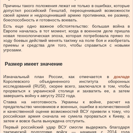
Причины такого положения лежат не только в ошибках, которые
допустил российский Генштаб, переоценивший возможности
своей армии и недооценивший армию противника, ее размер,
боеспособность и готовность воевать.
Есть еще одно важное обстоятельство: большая война в
Европе началась в тот момент, когда в военном деле пришла
новая технологическая эпоха, которая потребовала прямо по
ходу боевых действий менять тактику на поле боя и изобретать
приемы и средства для того, чтобы справиться с новыми
угрозами.
Размер имеет значение
Изначальный план России, как отмечается в
докладе
Королевского объединенного института оборонных
исследований (RUSI), скорее всего, заключался в том, чтобы
прорваться к украинской столице и захватить ее, а затем
завершить войну к августу 2022 года.
Ставка на неготовность Украины к войне, расчет на
предательство чиновников и военных, ошибки в количественной
и качественной оценке возможностей ВСУ привели к тому, что
российская армия сначала не сумела прорваться к Киеву, а
затем и вовсе была вынуждена отступить.
Первый российский удар ВСУ смогли выдержать благодаря
тактической подготовке войск — начиная с 2014 года