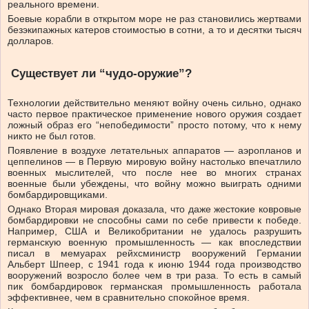
реального времени.
Боевые корабли в открытом море не раз становились жертвами
безэкипажных катеров стоимостью в сотни, а то и десятки тысяч
долларов.
Существует ли “чудо-оружие”?
Технологии действительно меняют войну очень сильно, однако
часто первое практическое применение нового оружия создает
ложный образ его “непобедимости” просто потому, что к нему
никто не был готов.
Появление в воздухе летательных аппаратов — аэропланов и
цеппелинов — в Первую мировую войну настолько впечатлило
военных мыслителей, что после нее во многих странах
военные были убеждены, что войну можно выиграть одними
бомбардировщиками.
Однако Вторая мировая доказала, что даже жестокие ковровые
бомбардировки не способны сами по себе привести к победе.
Например, США и Великобритании не удалось разрушить
германскую военную промышленность — как впоследствии
писал в мемуарах рейхсминистр вооружений Германии
Альберт Шпеер, с 1941 года к июню 1944 года производство
вооружений возросло более чем в три раза. То есть в самый
пик бомбардировок германская промышленность работала
эффективнее, чем в сравнительно спокойное время.