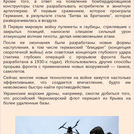
Кроме того, в ответ на появление бомбардировщиков
конструкторы стали разрабатывать истребители и зенитную
артиллерию. И первым сражением, которое проиграла
Германия, в результате стала “Битва за Британию”, которая
разворачивалась в воздухе.
В Первую мировую войну пулеметы и гаубицы, стрелявшие с
закрытых позиций, наносили слишком сильный урон
атакующим волнам пехоты, делая невозможными атаки.
После ее окончания были разработаны новые формы
наступления, в том числе германский “блицкриг” (концепция
скоротечной войны) или советская концепция глубокого удара
(тактика глубоких операций с прорывом фронта была
разработана в 1930-х годах). Использовались другие способы
прорыва фронта с применением новых вооружений — танков,
самолетов.
Сейчас многие новые технологии на войне кажутся настолько
эффективными, что создается впечатление, будто им
невозможно быстро найти противодействие.
Украинские морские дроны, например, смогли добиться того,
что российский Черноморский флот перешел из Крыма на
более удаленные базы.