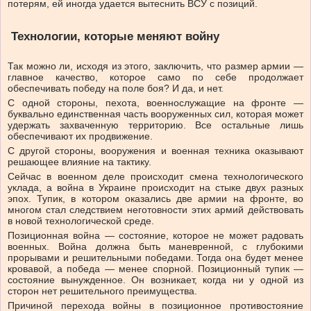
потерям, ей иногда удается вытеснить ВСУ с позиций.
Технологии, которые меняют войну
Так можно ли, исходя из этого, заключить, что размер армии —
главное качество, которое само по себе продолжает
обеспечивать победу на поле боя? И да, и нет.
С одной стороны, пехота, военнослужащие на фронте —
буквально единственная часть вооруженных сил, которая может
удержать захваченную территорию. Все остальные лишь
обеспечивают их продвижение.
С другой стороны, вооружения и военная техника оказывают
решающее влияние на тактику.
Сейчас в военном деле происходит смена технологического
уклада, а война в Украине происходит на стыке двух разных
эпох. Тупик, в котором оказались две армии на фронте, во
многом стал следствием неготовности этих армий действовать
в новой технологической среде.
Позиционная война — состояние, которое не может радовать
военных. Война должна быть маневренной, с глубокими
прорывами и решительными победами. Тогда она будет менее
кровавой, а победа — менее спорной. Позиционный тупик —
состояние вынужденное. Он возникает, когда ни у одной из
сторон нет решительного преимущества.
Причиной перехода войны в позиционное противостояние