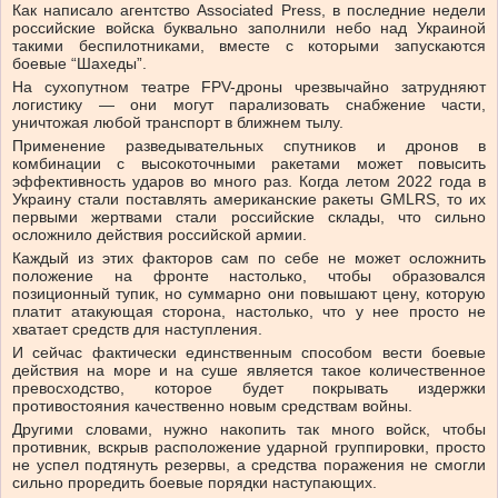
Как написало агентство Associated Press, в последние недели
российские войска буквально заполнили небо над Украиной
такими беспилотниками, вместе с которыми запускаются
боевые “Шахеды”.
На сухопутном театре FPV-дроны чрезвычайно затрудняют
логистику — они могут парализовать снабжение части,
уничтожая любой транспорт в ближнем тылу.
Применение разведывательных спутников и дронов в
комбинации с высокоточными ракетами может повысить
эффективность ударов во много раз. Когда летом 2022 года в
Украину стали поставлять американские ракеты GMLRS, то их
первыми жертвами стали российские склады, что сильно
осложнило действия российской армии.
Каждый из этих факторов сам по себе не может осложнить
положение на фронте настолько, чтобы образовался
позиционный тупик, но суммарно они повышают цену, которую
платит атакующая сторона, настолько, что у нее просто не
хватает средств для наступления.
И сейчас фактически единственным способом вести боевые
действия на море и на суше является такое количественное
превосходство, которое будет покрывать издержки
противостояния качественно новым средствам войны.
Другими словами, нужно накопить так много войск, чтобы
противник, вскрыв расположение ударной группировки, просто
не успел подтянуть резервы, а средства поражения не смогли
сильно проредить боевые порядки наступающих.