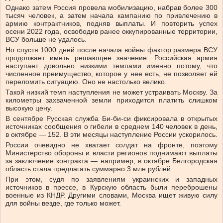
Однако затем Россия провела мобилизацию, набрав более 300
тысяч человек, а затем начала кампанию по привлечению в
армию контрактников, подняв выплаты. И повторить успех
осени 2022 года, освободив ранее оккупированные территории,
ВСУ больше не удалось.
Но спустя 1000 дней после начала войны фактор размера ВСУ
продолжает иметь решающее значение. Российская армия
наступает довольно низкими темпами именно потому, что
численное преимущество, которое у нее есть, не позволяет ей
переломить ситуацию. Оно не настолько велико.
Такой низкий темп наступления не может устраивать Москву. За
километры захваченной земли приходится платить слишком
высокую цену.
В сентябре Русская служба Би-би-си фиксировала в открытых
источниках сообщения о гибели в среднем 140 человек в день,
в октябре — 152. В эти месяцы наступление России ускорилось.
России очевидно не хватает солдат на фронте, поэтому
Министерство обороны и власти регионов поднимают выплаты
за заключение контракта — например, в октябре Белгородская
область стала предлагать суммарно 3 млн рублей.
При этом, судя по заявлениям украинских и западных
источников в прессе, в Курскую область были переброшены
военные из КНДР. Другими словами, Москва ищет живую силу
для войны везде, где только может.