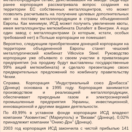
ранее корпорация рассматривала вопрос создания на
территории ЕС собственных металлоцентров, что может
позволить расчитывать на получение целевых дополнительных
квот на поставку металлопродукции в страны объединенной
Европы. Как минимум, ИСД может получить увеличение квоты,
имея металлоцентры меткомбината Dunaferr в Венгрии. А еще
один завод с металлоцентрами (к которым, кстати, особых
требований нет) в Польше корпорации не помешает.
Вероятно, следующим приобретением донецкой корпорации на
территории объединенной Европы станет чешский
металлургический комбинат Vitkovice Steel. Руководство
корпорации уже объявило о своем участии в приватизации
предприятия (на продажу будут выставлены государственные
99% акций меткомбината) и сделало презентацию своих
предварительных предложений по комбинату правительству
Чехии.
Справка. Корпорация “Индустриальный союз Донбасса”
(Донецк) основана в 1995 году. Корпорация занимается
производством и реализацией металлопродукции,
обеспечивает природным газом и электроэнергией
промышленные предприятия Украины, инвестиционной,
инновационной и другими видами деятельности.
По 49,99% в уставном фонде корпорации ИСД владеют
компании "Азовинтэкс" (Мариуполь) и "Визави" (Донецк), 0,02%
принадлежит компании "Оникс-Дон" (Донецк).
2003 год корпорация ИСД закончила с чистой прибылью 141