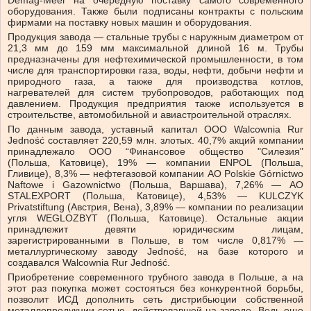
оборудования. Также были подписаны контракты с польским
фирмами на поставку новых машин и оборудования.
Продукция завода — стальные трубы с наружным диаметром от
21,3 мм до 159 мм максимальной длиной 16 м. Трубы
предназначены для нефтехимической промышленности, в том
числе для транспортировки газа, воды, нефти, добычи нефти и
природного газа, а также для производства котлов,
нагревателей для систем трубопроводов, работающих под
давлением. Продукция предприятия также используется в
строительстве, автомобильной и авиастроительной отраслях.
По данным завода, уставный капитал ООО Walcownia Rur
Jedność составляет 220,59 млн. злотых. 40,7% акций компании
принадлежало ООО “Финансовое общество "Силезия"
(Польша, Катовице), 19% — компании ENPOL (Польша,
Гливице), 8,3% — нефтегазовой компании АО Polskie Górnictwo
Naftowe i Gazownictwo (Польша, Варшава), 7,26% — АО
STALEXPORT (Польша, Катовице), 4,53% — KULCZYK
Privatstiftung (Австрия, Вена), 3,89% — компании по реализации
угля WЕGLOZBYT (Польша, Катовице). Остальные акции
принадлежит девяти юридическим лицам,
зарегистрированными в Польше, в том числе 0,817% —
металлургическому заводу Jedność, на базе которого и
создавался Walcownia Rur Jedność.
Приобретение современного трубного завода в Польше, а на
этот раз покупка может состояться без конкурентной борьбы,
позволит ИСД дополнить сеть дистрибьюции собственной
металлопродукции сетью, действовавшей на заводе. Ведь еще