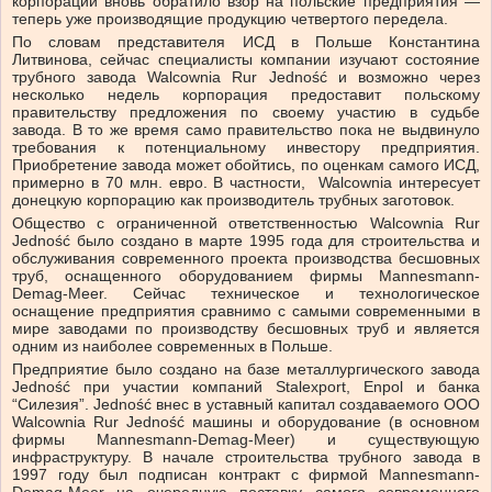
корпорации вновь обратило взор на польские предприятия —
теперь уже производящие продукцию четвертого передела.
По словам представителя ИСД в Польше Константина
Литвинова, сейчас специалисты компании изучают состояние
трубного завода Walcownia Rur Jedność и возможно через
несколько недель корпорация предоставит польскому
правительству предложения по своему участию в судьбе
завода. В то же время само правительство пока не выдвинуло
требования к потенциальному инвестору предприятия.
Приобретение завода может обойтись, по оценкам самого ИСД,
примерно в 70 млн. евро. В частности, Walcownia интересует
донецкую корпорацию как производитель трубных заготовок.
Общество с ограниченной ответственностью Walcownia Rur
Jedność было создано в марте 1995 года для строительства и
обслуживания современного проекта производства бесшовных
труб, оснащенного оборудованием фирмы Mannesmann-
Demag-Meer. Сейчас техническое и технологическое
оснащение предприятия сравнимо с самыми современными в
мире заводами по производству бесшовных труб и является
одним из наиболее современных в Польше.
Предприятие было создано на базе металлургического завода
Jedność при участии компаний Stalexport, Enpol и банка
“Силезия”. Jedność внес в уставный капитал создаваемого ООО
Walcownia Rur Jedność машины и оборудование (в основном
фирмы Mannesmann-Demag-Meer) и существующую
инфраструктуру. В начале строительства трубного завода в
1997 году был подписан контракт с фирмой Mannesmann-
Demag-Meer на очередную поставку самого современного