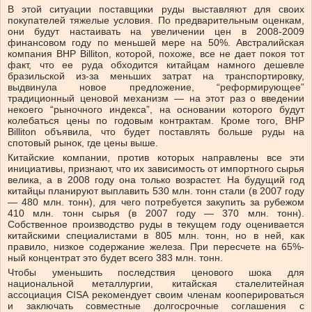
В этой ситуации поставщики руды выставляют для своих
покупателей тяжелые условия. По предварительным оценкам,
они будут настаивать на увеличении цен в 2008-2009
финансовом году по меньшей мере на 50%. Австралийская
компания BHP Billiton, которой, похоже, все не дает покоя тот
факт, что ее руда обходится китайцам намного дешевле
бразильской из-за меньших затрат на транспортировку,
выдвинула новое предложение, “реформирующее”
традиционный ценовой механизм — на этот раз о введении
некоего “рыночного индекса”, на основании которого будут
колебаться цены по годовым контрактам. Кроме того, BHP
Billiton объявила, что будет поставлять больше руды на
спотовый рынок, где цены выше.
Китайские компании, против которых направлены все эти
инициативы, признают, что их зависимость от импортного сырья
велика, а в 2008 году она только возрастет. На будущий год
китайцы планируют выплавить 530 млн. тонн стали (в 2007 году
— 480 млн. тонн), для чего потребуется закупить за рубежом
410 млн. тонн сырья (в 2007 году — 370 млн. тонн).
Собственное производство руды в текущем году оценивается
китайскими специалистами в 805 млн. тонн, но в ней, как
правило, низкое содержание железа. При пересчете на 65%-
ный концентрат это будет всего 383 млн. тонн.
Чтобы уменьшить последствия ценового шока для
национальной металлургии, китайская сталелитейная
ассоциация CISA рекомендует своим членам кооперироваться
и заключать совместные долгосрочные соглашения с