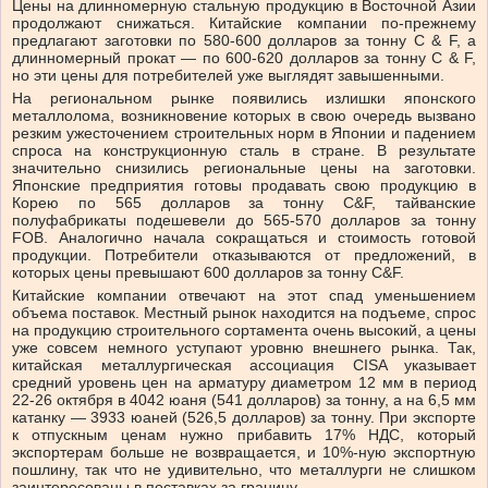
Цены на длинномерную стальную продукцию в Восточной Азии
продолжают снижаться. Китайские компании по-прежнему
предлагают заготовки по 580-600 долларов за тонну C & F, а
длинномерный прокат — по 600-620 долларов за тонну C & F,
но эти цены для потребителей уже выглядят завышенными.
На региональном рынке появились излишки японского
металлолома, возникновение которых в свою очередь вызвано
резким ужесточением строительных норм в Японии и падением
спроса на конструкционную сталь в стране. В результате
значительно снизились региональные цены на заготовки.
Японские предприятия готовы продавать свою продукцию в
Корею по 565 долларов за тонну C&F, тайванские
полуфабрикаты подешевели до 565-570 долларов за тонну
FOB. Аналогично начала сокращаться и стоимость готовой
продукции. Потребители отказываются от предложений, в
которых цены превышают 600 долларов за тонну C&F.
Китайские компании отвечают на этот спад уменьшением
объема поставок. Местный рынок находится на подъеме, спрос
на продукцию строительного сортамента очень высокий, а цены
уже совсем немного уступают уровню внешнего рынка. Так,
китайская металлургическая ассоциация CISA указывает
средний уровень цен на арматуру диаметром 12 мм в период
22-26 октября в 4042 юаня (541 долларов) за тонну, а на 6,5 мм
катанку — 3933 юаней (526,5 долларов) за тонну. При экспорте
к отпускным ценам нужно прибавить 17% НДС, который
экспортерам больше не возвращается, и 10%-ную экспортную
пошлину, так что не удивительно, что металлурги не слишком
заинтересованы в поставках за границу.