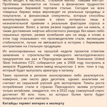
число входит, в частности, “стальной магнат” Лакшми Миттал.
Проблема заключается не только в физических трудностях
организации биржевой торговли сталью. Сегодня на всех
товарных биржах мира верховодят не реальные продавцы и
покупатели, а финансовые спекулянты, которые способны
манипулировать ценами в своих интересах лишь в
незначительной привязке к реальным факторам спроса и
предложения. Взлет, а затем резкое падение цен на никель, а
также достижение нефтью абсолютного рекорда без каких-либо
серьезных причин, резкие колебания цен на медь и олово в
этом году показывают, что производителям стали, желающим
стабильности, лучше не ввязываться в историю с биржевыми
контрактами на стальную продукцию.
Из анонсированных на прошлой неделе проектов отметим
заявление о строительстве очередного металлургического
предприятия как раз в Персидском заливе. Компания United
Steel Industries FZC собирается уже в 2008 году построить в
эмирате Фуджейра мини-завод мощностью 1 млн. тонн в год,
который будет выпускать арматуру и катанку.
Таких проектов в регионе анонсировано либо реализуется,
наверное, уже около двух десятков, однако аналитики не
считают их серьезной угрозой для экспортеров. Темпы роста
потребления стали в странах Персидского залива уступают
только китайским, ожидается, что в 2010 году совокупный спрос
достигнет 90 млн. тонн, из которых более трети будет
покрываться за счет импорта.
Китайцы теряют интерес к экспорту