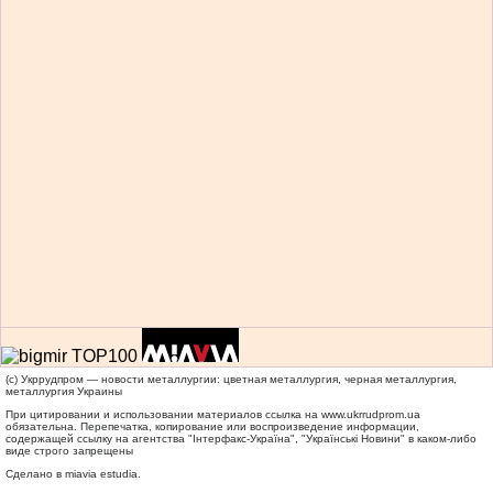
(c) Укррудпром — новости металлургии: цветная металлургия, черная металлургия,
металлургия Украины
При цитировании и использовании материалов ссылка на
www.ukrrudprom.ua
обязательна. Перепечатка, копирование или воспроизведение информации,
содержащей ссылку на агентства "Iнтерфакс-Україна", "Українськi Новини" в каком-либо
виде строго запрещены
Сделано в miavia estudia.