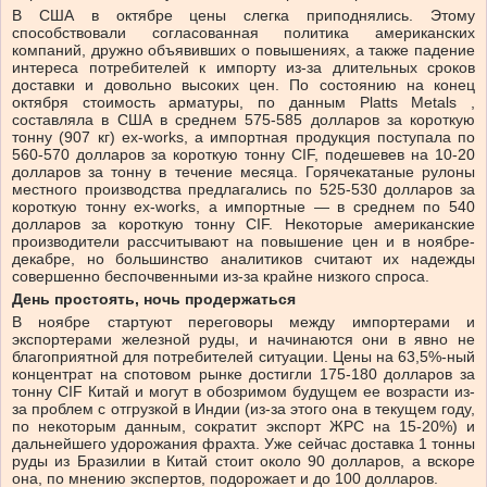
В США в октябре цены слегка приподнялись. Этому
способствовали согласованная политика американских
компаний, дружно объявивших о повышениях, а также падение
интереса потребителей к импорту из-за длительных сроков
доставки и довольно высоких цен. По состоянию на конец
октября стоимость арматуры, по данным Platts Metals ,
составляла в США в среднем 575-585 долларов за короткую
тонну (907 кг) ex-works, а импортная продукция поступала по
560-570 долларов за короткую тонну CIF, подешевев на 10-20
долларов за тонну в течение месяца. Горячекатаные рулоны
местного производства предлагались по 525-530 долларов за
короткую тонну ex-works, а импортные — в среднем по 540
долларов за короткую тонну CIF. Некоторые американские
производители рассчитывают на повышение цен и в ноябре-
декабре, но большинство аналитиков считают их надежды
совершенно беспочвенными из-за крайне низкого спроса.
День простоять, ночь продержаться
В ноябре стартуют переговоры между импортерами и
экспортерами железной руды, и начинаются они в явно не
благоприятной для потребителей ситуации. Цены на 63,5%-ный
концентрат на спотовом рынке достигли 175-180 долларов за
тонну CIF Китай и могут в обозримом будущем ее возрасти из-
за проблем с отгрузкой в Индии (из-за этого она в текущем году,
по некоторым данным, сократит экспорт ЖРС на 15-20%) и
дальнейшего удорожания фрахта. Уже сейчас доставка 1 тонны
руды из Бразилии в Китай стоит около 90 долларов, а вскоре
она, по мнению экспертов, подорожает и до 100 долларов.