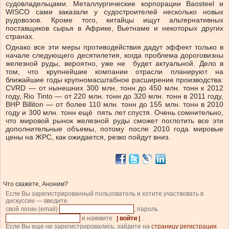
судовладельцами. Металлургические корпорации Baosteel и
WISCO сами заказали у судостроителей несколько новых
рудовозов. Кроме того, китайцы ищут альтернативных
поставщиков сырья в Африке, Вьетнаме и некоторых других
странах.
Однако все эти меры противодействия дадут эффект только в
начале следующего десятилетия, когда проблема дороговизны
железной руды, вероятно, уже не будет актуальной. Дело в
том, что крупнейшие компании отрасли планируют на
ближайшие годы крупномасштабное расширение производства:
CVRD — от нынешних 300 млн. тонн до 450 млн. тонн к 2012
году, Rio Tinto — от 220 млн. тонн до 320 млн. тонн в 2011 году,
BHP Billiton — от более 110 млн. тонн до 155 млн. тонн в 2010
году и 300 млн. тонн ещё пять лет спустя. Очень сомнительно,
что мировой рынок железной руды сможет поглотить все эти
дополнительные объемы, потому после 2010 года мировые
цены на ЖРС, как ожидается, резко пойдут вниз.
Что скажете, Аноним?
Если Вы зарегистрированный пользователь и хотите участвовать в
дискуссии — введите
свой логин (email)
, пароль
и нажмите
| войти |
.
Если Вы еще не зарегистрировались, зайдите на
страницу регистрации
.