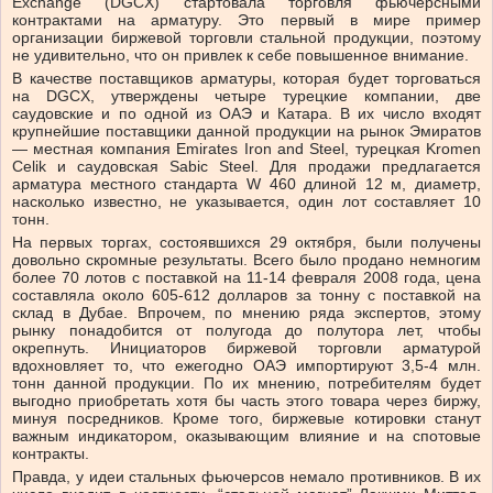
Exchange (DGCX) стартовала торговля фьючерсными
контрактами на арматуру. Это первый в мире пример
организации биржевой торговли стальной продукции, поэтому
не удивительно, что он привлек к себе повышенное внимание.
В качестве поставщиков арматуры, которая будет торговаться
на DGCX, утверждены четыре турецкие компании, две
саудовские и по одной из ОАЭ и Катара. В их число входят
крупнейшие поставщики данной продукции на рынок Эмиратов
— местная компания Emirates Iron and Steel, турецкая Kromen
Celik и саудовская Sabic Steel. Для продажи предлагается
арматура местного стандарта W 460 длиной 12 м, диаметр,
насколько известно, не указывается, один лот составляет 10
тонн.
На первых торгах, состоявшихся 29 октября, были получены
довольно скромные результаты. Всего было продано немногим
более 70 лотов с поставкой на 11-14 февраля 2008 года, цена
составляла около 605-612 долларов за тонну с поставкой на
склад в Дубае. Впрочем, по мнению ряда экспертов, этому
рынку понадобится от полугода до полутора лет, чтобы
окрепнуть. Инициаторов биржевой торговли арматурой
вдохновляет то, что ежегодно ОАЭ импортируют 3,5-4 млн.
тонн данной продукции. По их мнению, потребителям будет
выгодно приобретать хотя бы часть этого товара через биржу,
минуя посредников. Кроме того, биржевые котировки станут
важным индикатором, оказывающим влияние и на спотовые
контракты.
Правда, у идеи стальных фьючерсов немало противников. В их