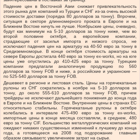
Падение цен в Восточной Азии снижает привлекательность
этого рынка для компаний из Турции и СНГ из-за очень высокой
стоимости доставки (порядка 80 долларов за тонну). Впрочем,
ситуация в секторе длинномерного проката в Европе и на
Ближнем Востоке ничуть не лучше. Ноябрьские цены, очевидно,
будут как минимум на 5-10 долларов за тонну ниже, чем во
второй половине октября, а европейские компании,
страдающие от засилья импорта и низкого спроса, не
исключают падения цен на арматуру на 40-50 евро за тонну в
Средиземноморье. В конце октября стоимость арматуры на
севере Европы достигала 440 евро за тонну ex-works, но на юге
цены уже опустились до 410-425 евро за тонну. Турецкие
компании предлагали аналогичную продукцию по 560
долларов за тонну FOB и ниже, а российские и украинские —
по 525-540 долларов за тонну FOB.
Дешевеет в регионе и листовая сталь. Цены на горячекатаные
рулоны из СНГ сократились в ноябре на 5-10 долларов за
тонну, до около 555-610 долларов за тонну FOB, причем
трейдеры не исключают дальнейшего понижения до конца года
в Европе и на Ближнем Востоке. Внутренние цены в странах ЕС
относительно стабильны. Горячекатаные рулоны в октябре
колебались в интервале 475-490 евро за тонну ex-works,
импортные цены в конце месяца составляли, в среднем, 480
евро за тонну CIF. Большинство металлургических компаний не
ожидают никаких существенных изменений к лучшему до конца
года, а готовящееся на 2008 год подорожание главным
образом связываютс увеличением затрат на сырье.