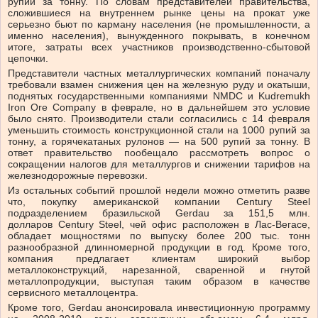
рупий за тонну. По словам представителей правительства,
сложившиеся на внутреннем рынке цены на прокат уже
серьезно бьют по карману населения (не промышленности, а
именно населения), вынужденного покрывать, в конечном
итоге, затраты всех участников производственно-сбытовой
цепочки.
Представители частных металлургических компаний поначалу
требовали взамен снижения цен на железную руду и окатыши,
поднятых государственными компаниями NMDC и Kudremukh
Iron Ore Company в феврале, но в дальнейшем это условие
было снято. Производители стали согласились с 14 февраля
уменьшить стоимость конструкционной стали на 1000 рупий за
тонну, а горячекатаных рулонов — на 500 рупий за тонну. В
ответ правительство пообещало рассмотреть вопрос о
сокращении налогов для металлургов и снижении тарифов на
железнодорожные перевозки.
Из остальных событий прошлой недели можно отметить разве
что, покупку американской компании Century Steel
подразделением бразильской Gerdau за 151,5 млн.
долларов Century Steel, чей офис расположен в Лас-Вегасе,
обладает мощностями по выпуску более 200 тыс. тонн
разнообразной длинномерной продукции в год. Кроме того,
компания предлагает клиентам широкий выбор
металлоконструкций, нарезанной, сваренной и гнутой
металлопродукции, выступая таким образом в качестве
сервисного металлоцентра.
Кроме того, Gerdau анонсировала инвестиционную программу