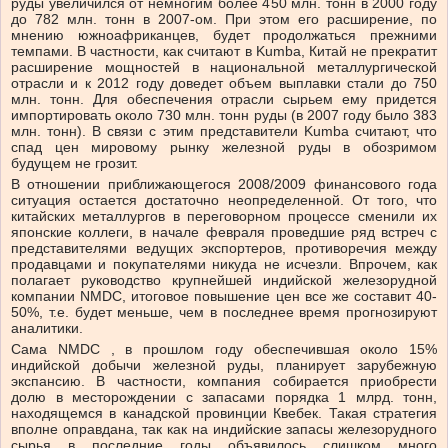
руды увеличился от немногим более 450 млн. тонн в 2000 году
до 782 млн. тонн в 2007-ом. При этом его расширение, по
мнению южноафриканцев, будет продолжаться прежними
темпами. В частности, как считают в Kumba, Китай не прекратит
расширение мощностей в национальной металлургической
отрасли и к 2012 году доведет объем выплавки стали до 750
млн. тонн. Для обеспечения отрасли сырьем ему придется
импортировать около 730 млн. тонн руды (в 2007 году было 383
млн. тонн). В связи с этим представители Kumba считают, что
спад цен мировому рынку железной руды в обозримом
будущем не грозит.
В отношении приближающегося 2008/2009 финансового года
ситуация остается достаточно неопределенной. От того, что
китайских металлургов в переговорном процессе сменили их
японские коллеги, в начале февраля проведшие ряд встреч с
представителями ведущих экспортеров, противоречия между
продавцами и покупателями никуда не исчезли. Впрочем, как
полагает руководство крупнейшей индийской железорудной
компании NMDC, итоговое повышение цен все же составит 40-
50%, т.е. будет меньше, чем в последнее время прогнозируют
аналитики.
Сама NMDC , в прошлом году обеспечившая около 15%
индийской добычи железной руды, планирует зарубежную
экспансию. В частности, компания собирается приобрести
долю в месторождении с запасами порядка 1 млрд. тонн,
находящемся в канадской провинции Квебек. Такая стратегия
вполне оправдана, так как на индийские запасы железорудного
сырья в последние годы объявилось слишком много