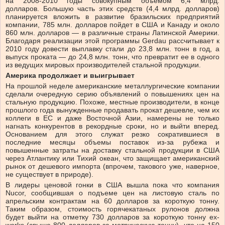
на 2008-2010 годы совокупным объемом 6,4 млрд.
долларов. Большую часть этих средств (4,4 млрд. долларов)
планируется вложить в развитие бразильских предприятий
компании, 785 млн. долларов пойдет в США и Канаду и около
860 млн. долларов — в различные страны Латинской Америки.
Благодаря реализации этой программы Gerdau рассчитывает к
2010 году довести выплавку стали до 23,8 млн. тонн в год, а
выпуск проката — до 24,8 млн. тонн, что превратит ее в одного
из ведущих мировых производителей стальной продукции.
Америка продолжает и выигрывает
На прошлой неделе американские металлургические компании
сделали очередную серию объявлений о повышениях цен на
стальную продукцию. Похоже, местные производители, в конце
прошлого года вынужденные продавать прокат дешевле, чем их
коллеги в ЕС и даже Восточной Азии, намерены не только
нагнать конкурентов в рекордные сроки, но и выйти вперед.
Основанием для этого служат резко сократившиеся в
последние месяцы объемы поставок из-за рубежа и
повышенные затраты на доставку стальной продукции в США
через Атлантику или Тихий океан, что защищает американский
рынок от дешевого импорта (впрочем, такового уже, наверное,
не существует в природе).
В лидеры ценовой гонки в США вышла пока что компания
Nucor, сообщившая о подъеме цен на листовую сталь по
апрельским контрактам на 60 долларов за короткую тонну.
Таким образом, стоимость горячекатаных рулонов должна
будет выйти на отметку 730 долларов за короткую тонну ex-
works (свыше 800 долларов за метрическую тонну), что на 150