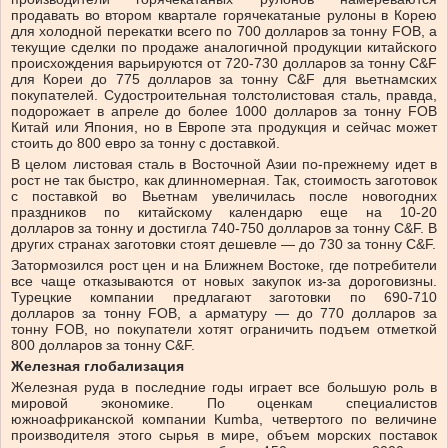
продавать во втором квартале горячекатаные рулоны в Корею
для холодной перекатки всего по 700 долларов за тонну FOB, а
текущие сделки по продаже аналогичной продукции китайского
происхождения варьируются от 720-730 долларов за тонну C&F
для Кореи до 775 долларов за тонну C&F для вьетнамских
покупателей. Судостроительная толстолистовая сталь, правда,
подорожает в апреле до более 1000 долларов за тонну FOB
Китай или Япония, но в Европе эта продукция и сейчас может
стоить до 800 евро за тонну с доставкой.
В целом листовая сталь в Восточной Азии по-прежнему идет в
рост не так быстро, как длинномерная. Так, стоимость заготовок
с поставкой во Вьетнам увеличилась после новогодних
праздников по китайскому календарю еще на 10-20
долларов за тонну и достигла 740-750 долларов за тонну C&F. В
других странах заготовки стоят дешевле — до 730 за тонну C&F.
Затормозился рост цен и на Ближнем Востоке, где потребители
все чаще отказываются от новых закупок из-за дороговизны.
Турецкие компании предлагают заготовки по 690-710
долларов за тонну FOB, а арматуру — до 770 долларов за
тонну FOB, но покупатели хотят ограничить подъем отметкой
800 долларов за тонну C&F.
Железная глобализация
Железная руда в последние годы играет все большую роль в
мировой экономике. По оценкам специалистов
южноафриканской компании Kumba, четвертого по величине
производителя этого сырья в мире, объем морских поставок