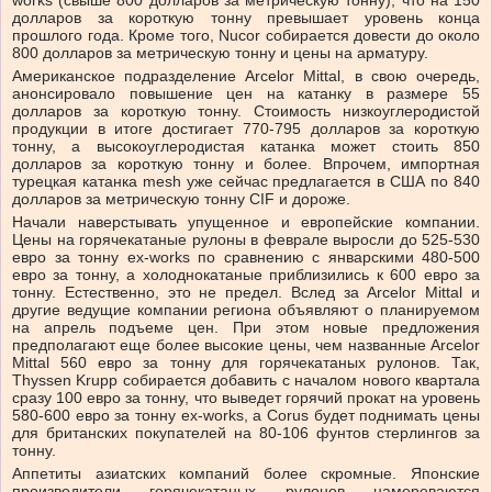
долларов за короткую тонну превышает уровень конца
прошлого года. Кроме того, Nucor собирается довести до около
800 долларов за метрическую тонну и цены на арматуру.
Американское подразделение Arcelor Mittal, в свою очередь,
анонсировало повышение цен на катанку в размере 55
долларов за короткую тонну. Стоимость низкоуглеродистой
продукции в итоге достигает 770-795 долларов за короткую
тонну, а высокоуглеродистая катанка может стоить 850
долларов за короткую тонну и более. Впрочем, импортная
турецкая катанка mesh уже сейчас предлагается в США по 840
долларов за метрическую тонну CIF и дороже.
Начали наверстывать упущенное и европейские компании.
Цены на горячекатаные рулоны в феврале выросли до 525-530
евро за тонну ex-works по сравнению с январскими 480-500
евро за тонну, а холоднокатаные приблизились к 600 евро за
тонну. Естественно, это не предел. Вслед за Arcelor Mittal и
другие ведущие компании региона объявляют о планируемом
на апрель подъеме цен. При этом новые предложения
предполагают еще более высокие цены, чем названные Arcelor
Mittal 560 евро за тонну для горячекатаных рулонов. Так,
Thyssen Krupp собирается добавить с началом нового квартала
сразу 100 евро за тонну, что выведет горячий прокат на уровень
580-600 евро за тонну ex-works, а Corus будет поднимать цены
для британских покупателей на 80-106 фунтов стерлингов за
тонну.
Аппетиты азиатских компаний более скромные. Японские
производители горячекатаных рулонов намереваются