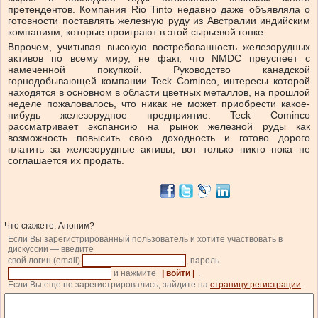
претендентов. Компания Rio Tinto недавно даже объявляла о
готовности поставлять железную руду из Австралии индийским
компаниям, которые проиграют в этой сырьевой гонке.
Впрочем, учитывая высокую востребованность железорудных
активов по всему миру, не факт, что NMDC преуспеет с
намеченной покупкой. Руководство канадской
горнодобывающей компании Teck Cominco, интересы которой
находятся в основном в области цветных металлов, на прошлой
неделе пожаловалось, что никак не может приобрести какое-
нибудь железорудное предприятие. Teck Cominco
рассматривает экспансию на рынок железной руды как
возможность повысить свою доходность и готово дорого
платить за железорудные активы, вот только никто пока не
соглашается их продать.
Что скажете, Аноним?
Если Вы зарегистрированный пользователь и хотите участвовать в
дискуссии — введите
свой логин (email)
, пароль
и нажмите
| войти |
.
Если Вы еще не зарегистрировались, зайдите на
страницу регистрации
.