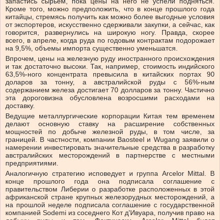
запастись сырьем, пока цены на него не успели подняться.
Кроме того, можно предположить, что в конце прошлого года
китайцы, стремясь получить как можно более выгодные условия
от экспортеров, искусственно сдерживали закупки, а сейчас, как
говорится, развернулись на широкую ногу. Правда, скорее
всего, в апреле, когда руда по годовым контрактам подорожает
на 9,5%, объемы импорта существенно уменьшатся.
Впрочем, цены на железную руду иностранного происхождения
и так достаточно высоки. Так, например, стоимость индийского
63,5%-ного концентрата превысила в китайских портах 90
доларов за тонну, а австралийской руды с 56%-ным
содержанием железа достигает 70 долларов за тонну. Частично
эта дороговизна обусловлена возросшими расходами на
доставку.
Ведущие металлургические корпорации Китая тем временем
делают основную ставку на расширение собственных
мощностей по добыче железной руды, в том числе, за
границей. В частности, компании Baosteel и Wugang заявили о
намерении инвестировать значительные средства в разработку
австралийских месторождений в партнерстве с местными
предприятиями.
Аналогичную стратегию исповедует и группа Arcelor Mittal. В
конце прошлого года она подписала соглашение с
правительством Либерии о разработке расположенных в этой
африканской стране крупных железорудных месторождений, а
на прошлой неделе подписала соглашение с государственной
компанией Sodemi из соседнего Кот д'Ивуара, получив право на