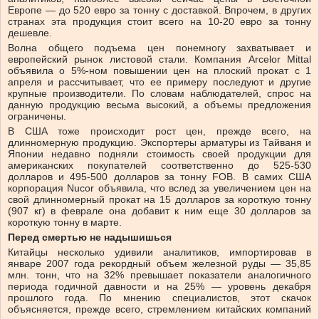
Европе — до 520 евро за тонну с доставкой. Впрочем, в других
странах эта продукция стоит всего на 10-20 евро за тонну
дешевле.
Волна общего подъема цен понемногу захватывает и
европейский рынок листовой стали. Компания Arcelor Mittal
объявила о 5%-ном повышении цен на плоский прокат с 1
апреля и рассчитывает, что ее примеру последуют и другие
крупные производители. По словам наблюдателей, спрос на
данную продукцию весьма высокий, а объемы предложения
ограничены.
В США тоже происходит рост цен, прежде всего, на
длинномерную продукцию. Экспортеры арматуры из Тайваня и
Японии недавно подняли стоимость своей продукции для
американских покупателей соответственно до 525-530
долларов и 495-500 долларов за тонну FOB. В самих США
корпорация Nucor объявила, что вслед за увеличением цен на
свой длинномерный прокат на 15 долларов за короткую тонну
(907 кг) в феврале она добавит к ним еще 30 долларов за
короткую тонну в марте.
Перед смертью не надышишься
Китайцы несколько удивили аналитиков, импортировав в
январе 2007 года рекордный объем железной руды — 35,85
млн. тонн, что на 32% превышает показатели аналогичного
периода годичной давности и на 25% — уровень декабря
прошлого года. По мнению специалистов, этот скачок
объясняется, прежде всего, стремлением китайских компаний