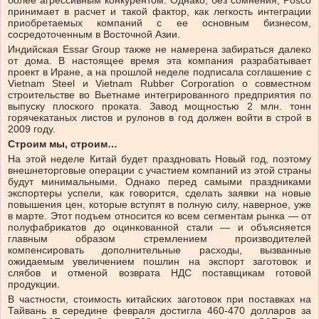
более агрессивным конкурентом. Однако, без сомнения, Posco
принимает в расчет и такой фактор, как легкость интеграции
приобретаемых компаний с ее основным бизнесом,
сосредоточенным в Восточной Азии.
Индийская Essar Group также не намерена забираться далеко
от дома. В настоящее время эта компания разрабатывает
проект в Иране, а на прошлой неделе подписала соглашение с
Vietnam Steel и Vietnam Rubber Corporation о совместном
строительстве во Вьетнаме интегрированного предприятия по
выпуску плоского проката. Завод мощностью 2 млн. тонн
горячекатаных листов и рулонов в год должен войти в строй в
2009 году.
Строим мы, строим…
На этой неделе Китай будет праздновать Новый год, поэтому
внешнеторговые операции с участием компаний из этой страны
будут минимальными. Однако перед самыми праздниками
экспортеры успели, как говорится, сделать заявки на новые
повышения цен, которые вступят в полную силу, наверное, уже
в марте. Этот подъем относится ко всем сегментам рынка — от
полуфабрикатов до оцинкованной стали — и объясняется
главным образом стремлением производителей
компенсировать дополнительные расходы, вызванные
ожидаемым увеличением пошлин на экспорт заготовок и
слябов и отменой возврата НДС поставщикам готовой
продукции.
В частности, стоимость китайских заготовок при поставках на
Тайвань в середине февраля достигла 460-470 долларов за