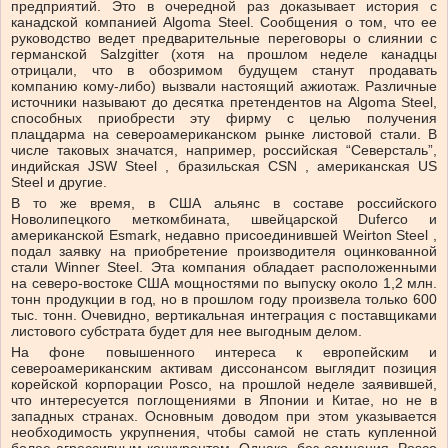
предприятий. Это в очередной раз доказывает история с
канадской компанией Algoma Steel. Сообщения о том, что ее
руководство ведет предварительные переговоры о слиянии с
германской Salzgitter (хотя на прошлом неделе канадцы
отрицали, что в обозримом будущем станут продавать
компанию кому-либо) вызвали настоящий ажиотаж. Различные
источники называют до десятка претендентов на Algoma Steel,
способных приобрести эту фирму с целью получения
плацдарма на североамериканском рынке листовой стали. В
числе таковых значатся, например, российская “Северсталь”,
индийская JSW Steel , бразильская CSN , американская US
Steel и другие.
В то же время, в США альянс в составе российского
Новолипецкого меткомбината, швейцарской Duferco и
американской Esmark, недавно присоединившей Weirton Steel ,
подал заявку на приобретение производителя оцинкованной
стали Winner Steel. Эта компания обладает расположенными
на северо-востоке США мощностями по выпуску около 1,2 млн.
тонн продукции в год, но в прошлом году произвела только 600
тыс. тонн. Очевидно, вертикальная интеграция с поставщиками
листового субстрата будет для нее выгодным делом.
На фоне повышенного интереса к европейским и
североамериканским активам диссонансом выглядит позиция
корейской корпорации Posco, на прошлой неделе заявившей,
что интересуется поглощениями в Японии и Китае, но не в
западных странах. Основным доводом при этом указывается
необходимость укрупнения, чтобы самой не стать купленной