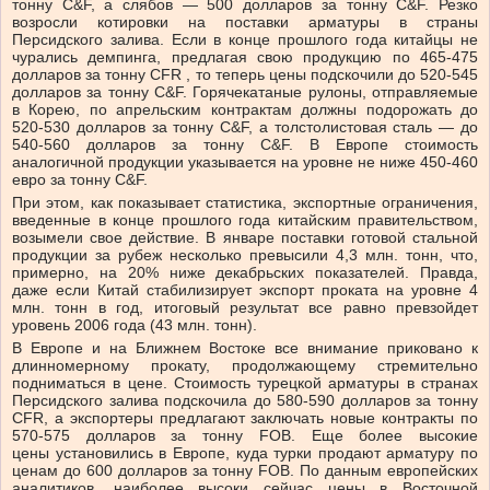
тонну C&F, а слябов — 500 долларов за тонну C&F. Резко
возросли котировки на поставки арматуры в страны
Персидского залива. Если в конце прошлого года китайцы не
чурались демпинга, предлагая свою продукцию по 465-475
долларов за тонну CFR , то теперь цены подскочили до 520-545
долларов за тонну C&F. Горячекатаные рулоны, отправляемые
в Корею, по апрельским контрактам должны подорожать до
520-530 долларов за тонну C&F, а толстолистовая сталь — до
540-560 долларов за тонну C&F. В Европе стоимость
аналогичной продукции указывается на уровне не ниже 450-460
евро за тонну C&F.
При этом, как показывает статистика, экспортные ограничения,
введенные в конце прошлого года китайским правительством,
возымели свое действие. В январе поставки готовой стальной
продукции за рубеж несколько превысили 4,3 млн. тонн, что,
примерно, на 20% ниже декабрьских показателей. Правда,
даже если Китай стабилизирует экспорт проката на уровне 4
млн. тонн в год, итоговый результат все равно превзойдет
уровень 2006 года (43 млн. тонн).
В Европе и на Ближнем Востоке все внимание приковано к
длинномерному прокату, продолжающему стремительно
подниматься в цене. Стоимость турецкой арматуры в странах
Персидского залива подскочила до 580-590 долларов за тонну
CFR, а экспортеры предлагают заключать новые контракты по
570-575 долларов за тонну FOB. Еще более высокие
цены установились в Европе, куда турки продают арматуру по
ценам до 600 долларов за тонну FOB. По данным европейских
аналитиков, наиболее высоки сейчас цены в Восточной