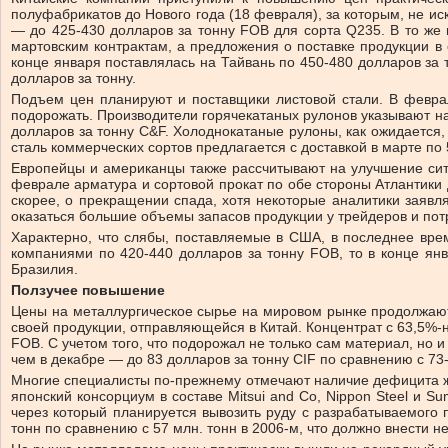
полуфабрикатов до Нового года (18 февраля), за которым, не и
— до 425-430 долларов за тонну FOB для сорта Q235. В то же 
мартовским контрактам, а предложения о поставке продукции в 
конце января поставлялась на Тайвань по 450-480 долларов за 
долларов за тонну.
Подъем цен планируют и поставщики листовой стали. В феврал
подорожать. Производители горячекатаных рулонов указывают на 
долларов за тонну C&F. Холоднокатаные рулоны, как ожидается,
сталь коммерческих сортов предлагается с доставкой в марте по 
Европейцы и американцы также рассчитывают на улучшение сит
феврале арматура и сортовой прокат по обе стороны Атлантики 
скорее, о прекращении спада, хотя некоторые аналитики заявл
оказаться большие объемы запасов продукции у трейдеров и пот
Характерно, что слябы, поставляемые в США, в последнее вре
компаниями по 420-440 долларов за тонну FOB, то в конце я
Бразилия.
Ползучее повышение
Цены на металлургическое сырье на мировом рынке продолжают 
своей продукции, отправляющейся в Китай. Концентрат с 63,5%-
FOB. С учетом того, что подорожал не только сам материал, но 
чем в декабре — до 83 долларов за тонну CIF по сравнению с 73
Многие специалисты по-прежнему отмечают наличие дефицита ж
японский консорциум в составе Mitsui and Co, Nippon Steel и S
через который планируется вывозить руду с разрабатываемого 
тонн по сравнению с 57 млн. тонн в 2006-м, что должно внести