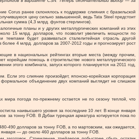
терлингов в варианте CSN. Теперь окончательный выбор — за
ние Corus ранее склонялось к поддержке слияния с бразильской
олучившуюся цену сильно завышенной, ведь Tata Steel предстоит
альная сумма (4,3 млрд. фунтов стерлингов).
алогичные планы и у других металлургических компаний из этих
около 15 млрд. долларов, что позволит увеличить мощности по
и темпами будет развиваться сталелитейная отрасль другой
более 4 млрд. долларов за 2007-2012 годы и прогнозирует рост
мающие в национальных рейтингах вторые места (между прочим,
ажет корейцам помощь в строительстве нового металлургического
нии этого комбината, запуск которого планируется на 2011 год,
м. Если это слияние произойдет, японско-корейская корпорация
, формальное объединение двух компаний выглядит не слишком
 мира погода по-прежнему остается не по сезону теплой, что
остигла наивысшего уровня за последние 10 лет. В конце января
ов за тонну FOB. В Дубаи турецкая арматура котируется пока по
80-490 долларов за тонну FOB, а по мартовским, как ожидается,
 января — до около 460 долларов за тонну FOB.
м заготовок. Стремление трейдеров побыстрее сбыть остатки