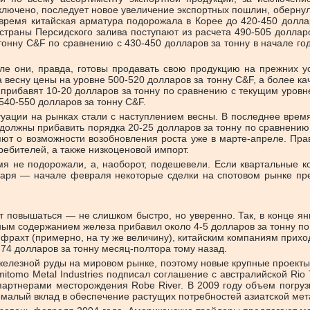
сключено, последует новое увеличение экспортных пошлин, оберну
время китайская арматура подорожала в Корее до 420-450 долла
страны Персидского залива поступают из расчета 490-505 долларов
тонну C&F по сравнению с 430-450 долларов за тонну в начале г
е они, правда, готовы продавать свою продукцию на прежних ус
весну цены на уровне 500-520 долларов за тонну C&F, а более ка
 прибавят 10-20 долларов за тонну по сравнению с текущим уровне
540-550 долларов за тонну C&F.
уации на рынках стали с наступлением весны. В последнее время
должны прибавить порядка 20-25 долларов за тонну по сравнению 
яют о возможности возобновления роста уже в марте-апреле. Пра
ребителей, а также низкоценовой импорт.
мя не подорожали, а, наоборот, подешевели. Если квартальные 
нваря — начале февраля некоторые сделки на спотовом рынке пр
повышаться — не слишком быстро, но уверенно. Так, в конце ян
ным содержанием железа прибавил около 4-5 долларов за тонну по 
и фрахт (примерно, на ту же величину), китайским компаниям прих
-74 долларов за тонну месяц-полтора тому назад.
елезной руды на мировом рынке, поэтому новые крупные проект
umitomo Metal Industries подписал соглашение с австралийской R
партнерами месторождения Robe River. В 2009 году объем погруз
 немалый вклад в обеспечение растущих потребностей азиатской м