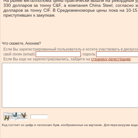
На рынке металлолома цены практически вышли на рекордный 
330 долларов за тонну C&F, а компания China Steel, согласно
долларов за тонну CIF. В Средиземноморье цены пока на 10-15
приступивших к закупкам.
Что скажете, Аноним?
Если Вы зарегистрированный пользователь и хотите участвовать в дискусс
свой логин (email)
, пароль
Если Вы еще не зарегистрировались, зайдите на
страницу регистрации
.
Код состоит из цифр и латинских букв, изображенных на картинке. Для перезагрузки кода