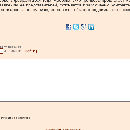
уровень февраля 2004 года. Американские трейдеры предлагают 
 заявлению ее представителей, склоняется к заключению контракт
 долларов за тонну ниже, но довольно быстро поднимаются в свя
ии — введите
и нажмите
| войти |
.
 кликните на картинке.
| прокомментировать |