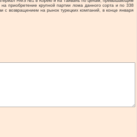
материал HMS №1 в Корею и на Тайвань по ценам, превышающим
а на приобретение крупной партии лома данного сорта и по 338
зи с возвращением на рынок турецких компаний, в конце января