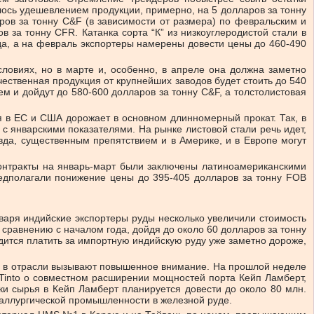
лось удешевлением продукции, примерно, на 5 долларов за тонну
ров за тонну C&F (в зависимости от размера) по февральским и
 за тонну CFR. Катанка сорта “К” из низкоуглеродистой стали в
ода, а на февраль экспортеры намерены довести цены до 460-490
ловиях, но в марте и, особенно, в апреле она должна заметно
чественная продукция от крупнейших заводов будет стоить до 540
м и дойдут до 580-600 долларов за тонну C&F, а толстолистовая
 в ЕС и США дорожает в основном длинномерный прокат. Так, в
с январскими показателями. На рынке листовой стали речь идет,
вда, существенным препятствием и в Америке, и в Европе могут
контракты на январь-март были заключены латиноамериканскими
едполагали понижение цены до 395-405 долларов за тонну FOB
варя индийские экспортеры руды несколько увеличили стоимость
сравнению с началом года, дойдя до около 60 долларов за тонну
одится платить за импортную индийскую руду уже заметно дороже,
ы в отрасли вызывают повышенное внимание. На прошлой неделе
io Tinto о совместном расширении мощностей порта Кейп Ламберт,
ки сырья в Кейп Ламберт планируется довести до около 80 млн.
еталлургической промышленности в железной руде.