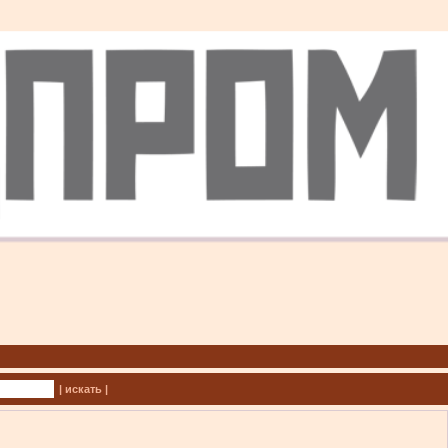
| искать |