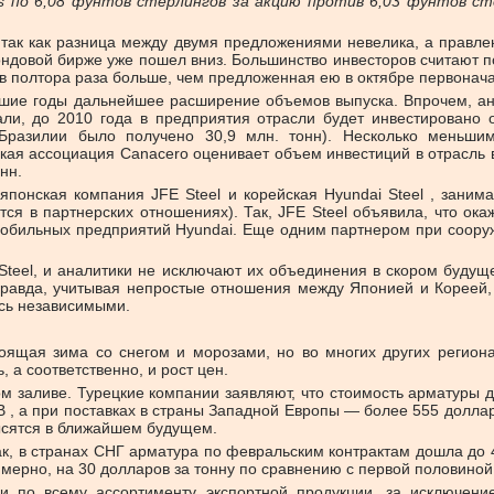
us по 6,08 фунтов стерлингов за акцию против 6,03 фунтов с
, так как разница между двумя предложениями невелика, а правле
фондовой бирже уже пошел вниз. Большинство инвесторов считают п
и в полтора раза больше, чем предложенная ею в октябре первонач
айшие годы дальнейшее расширение объемов выпуска. Впрочем, ан
ли, до 2010 года в предприятия отрасли будет инвестировано 
Бразилии было получено 30,9 млн. тонн). Несколько меньшим
ая ассоциация Canacero оценивает объем инвестиций в отрасль в 
нн.
 японская компания JFE Steel и корейская Hyundai Steel , зани
ся в партнерских отношениях). Так, JFE Steel объявила, что ок
мобильных предприятий Hyundai. Еще одним партнером при сооруже
teel, и аналитики не исключают их объединения в скором будуще
 Правда, учитывая непростые отношения между Японией и Кореей
ясь независимыми.
ящая зима со снегом и морозами, но во многих других регионах
 а соответственно, и рост цен.
 заливе. Турецкие компании заявляют, что стоимость арматуры д
B , а при поставках в страны Западной Европы — более 555 доллар
высятся в ближайшем будущем.
ак, в странах СНГ арматура по февральским контрактам дошла до 4
имерно, на 30 долларов за тонну по сравнению с первой половиной
и по всему ассортименту экспортной продукции, за исключение