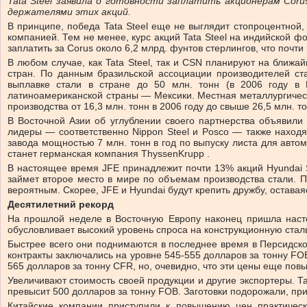
Tata Steel заявила о готовности заплатить акционерам Cor
держателями этих акций.
В принципе, победа Tata Steel еще не выглядит стопроцентной
компанией. Тем не менее, курс акций Tata Steel на индийской 
заплатить за Corus около 6,2 млрд. фунтов стерлингов, что почт
В любом случае, как Tata Steel, так и CSN планируют на ближ
стран. По данным бразильской ассоциации производителей ста
выплавке стали в стране до 50 млн. тонн (в 2006 году в 
латиноамериканской страны — Мексики. Местная металлургическ
производства от 16,3 млн. тонн в 2006 году до свыше 26,5 млн. то
В Восточной Азии об углублении своего партнерства объявили
лидеры — соответственно Nippon Steel и Posco — также находят
завода мощностью 7 млн. тонн в год по выпуску листа для авто
станет германская компания ThyssenKrupp .
В настоящее время JFE принадлежит почти 13% акций Hyundai S
займет второе место в мире по объемам производства стали.
вероятным. Скорее, JFE и Hyundai будут крепить дружбу, остава
Десятилетний рекорд
На прошлой неделе в Восточную Европу наконец пришла насто
обусловливает высокий уровень спроса на конструкционную сталь,
Быстрее всего они поднимаются в последнее время в Персидском
контракты заключались на уровне 545-555 долларов за тонну FO
565 долларов за тонну CFR, но, очевидно, что эти цены еще по
Увеличивают стоимость своей продукции и другие экспортеры. Т
превысит 500 долларов за тонну FOB. Заготовки подорожали, пр
Китайские компании приступили к повышению цен практическ