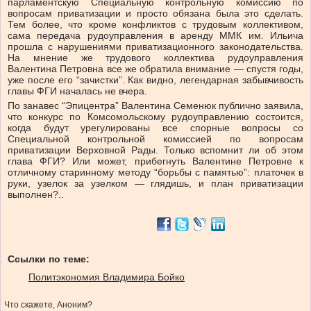
парламентскую Специальную контрольную комиссию по
вопросам приватизации и просто обязана была это сделать.
Тем более, что кроме конфликтов с трудовым коллективом,
сама передача рудоуправления в аренду ММК им. Ильича
прошла с нарушениями приватизационного законодательства.
На мнение же трудового коллектива рудоуправления
Валентина Петровна все же обратила внимание — спустя годы,
уже после его “зачистки”. Как видно, легендарная забывчивость
главы ФГИ началась не вчера.
По занавес “Эпицентра” Валентина Семенюк публично заявила,
что конкурс по Комсомольскому рудоуправлению состоится,
когда будут урегулированы все спорные вопросы со
Специальной контрольной комиссией по вопросам
приватизации Верховной Рады. Только вспомнит ли об этом
глава ФГИ? Или может, прибегнуть Валентине Петровне к
отличному старинному методу “борьбы с памятью”: платочек в
руки, узелок за узелком — глядишь, и план приватизации
выполнен?..
Ссылки по теме:
Политэкономия Владимира Бойко
Что скажете, Аноним?