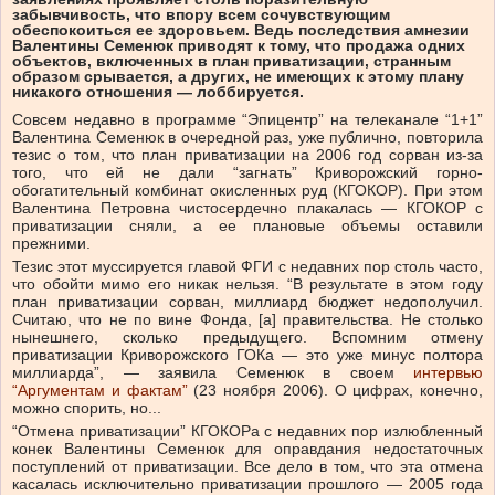
забывчивость, что впору всем сочувствующим
обеспокоиться ее здоровьем. Ведь последствия амнезии
Валентины Семенюк приводят к тому, что продажа одних
объектов, включенных в план приватизации, странным
образом срывается, а других, не имеющих к этому плану
никакого отношения — лоббируется.
Совсем недавно в программе “Эпицентр” на телеканале “1+1”
Валентина Семенюк в очередной раз, уже публично, повторила
тезис о том, что план приватизации на 2006 год сорван из-за
того, что ей не дали “загнать” Криворожский горно-
обогатительный комбинат окисленных руд (КГОКОР). При этом
Валентина Петровна чистосердечно плакалась — КГОКОР с
приватизации сняли, а ее плановые объемы оставили
прежними.
Тезис этот муссируется главой ФГИ с недавних пор столь часто,
что обойти мимо его никак нельзя. “В результате в этом году
план приватизации сорван, миллиард бюджет недополучил.
Считаю, что не по вине Фонда, [а] правительства. Не столько
нынешнего, сколько предыдущего. Вспомним отмену
приватизации Криворожского ГОКа — это уже минус полтора
миллиарда”, — заявила Семенюк в своем
интервью
“Аргументам и фактам”
(23 ноября 2006). О цифрах, конечно,
можно спорить, но...
“Отмена приватизации” КГОКОРа с недавних пор излюбленный
конек Валентины Семенюк для оправдания недостаточных
поступлений от приватизации. Все дело в том, что эта отмена
касалась исключительно приватизации прошлого — 2005 года