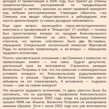
доходов от приватизации в 2006 году, был принят до отмены
правительственных распоряжений по “предвыборной
распродаже” и, являясь законом, он имеет правовой приоритет
над любыми распоряжениями. Утверждая обратное, г-жа
Семенюк или вводит общественность в заблуждение, или
просто демонстрирует ту самую досадную забывчивость.
Еще один вопрос, касающийся горно-металлургического
комплекса и прозвучавший в “Эпицентре” 27 ноября — почему
был приостановлен конкурс по продаже Комсомольского
рудоуправления. Отвечая на него, Валентина Семенюк
отметила, что причин, собственно, было две. Во-первых,
обращение Специальной контрольной комиссии Верховной
Рады по вопросам приватизации, а, во-вторых — обращение
трудового коллектива...
Понять чувствительное отношение г-жи Семенюк к комиссии по
приватизации можно — она сама, будучи депутатом,
длительный срок ее возглавляла. Странность реакции
Валентины Петровны в том, что эта комиссия о неконкурентных
условиях конкурса по Комсомольскому рудоуправлению
заявляла и раньше. Однако Валентина Семенюк как-то
забывала на это отреагировать. А вспомнила — подумать
только — уже на самом конкурсе!
Что касается трудового коллектива, то здесь уместно было бы
напомнить, что на расправу с профкомом Комсомольского
рудоуправления осенью 2002 года, когда на рудоуправление
пришел ММК им. Ильича, Валентна Петровна не реагировала
никаким образом. Хотя с июня 2002 года она уже возглавляла