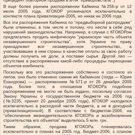
В еще более раннем распоряжении Кабмина №256-р от 12
июля 2005 года, КГОКОР упоминался исключительно в
контексте плана приватизации-2005, но никак не 2006 года.
Все эти распоряжения Кабмина по “предвыборной распродаже”
были отменены, в том числе и потому, что несли в себе ряд
нарушений законодательства. Например, в случае с КГОКОРом
предлагалась продать мифическую “украинскую часть объекта
незавершенного строительства”, хотя Украине по праву
принадлежит все незавершенное строительство, а
участвовавшие в нем страны в качестве оплаты за свою работу
должны получить не доли, а поставки сырья. Другой ляп —
отсутствие в распоряжении какой-либо процедуры переоценки
объектов комбината.
Поскольку все это распоряжение собственно и состояло из
ляпов, оно было отменено самим же Кабмином (тогда — Юрия
Еханурова) — распоряжением №571-р от 26 декабря 2005
года. Более того, в отношение КГОКОРа подобное
распоряжением не могло не быть издано, поскольку согласно
Закону Украины о государственном бюджете на 2006 год
(№3235, принят 20 декабря 2005 года), КГОКОР находился
исключительно в расходной части бюджета, а не в доходной
(приватизационной). В соответствии с бюджетом-2006, на
“обеспечение жизнедеятельности КГОКОРа и возобновление
строительства его объектов” выделялось 5 млн. грн.
Таким образом, продажа КГОКОРа планировалась
исключительно в планах на 2005 год. Бюджет-2006, с планом