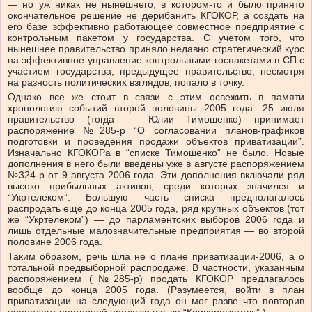
— но уж никак не нынешнего, в котором-то и было принято
окончательное решение не дерибанить КГОКОР, а создать на
его базе эффективно работающее совместное предприятие с
контрольным пакетом у государства. С учетом того, что
нынешнее правительство приняло недавно стратегический курс
на эффективное управление контрольными госпакетами в СП с
участием государства, предыдущее правительство, несмотря
на разность политических взглядов, попало в точку.
Однако все же стоит в связи с этим освежить в памяти
хронологию событий второй половины 2005 года. 25 июля
правительство (тогда — Юлии Тимошенко) принимает
распоряжение №285-р “О согласовании планов-графиков
подготовки и проведения продажи объектов приватизации”.
Изначально КГОКОРа в “списке Тимошенко” не было. Новые
дополнения в него были введены уже в августе распоряжением
№324-р от 9 августа 2006 года. Эти дополнения включали ряд
высоко прибыльных активов, среди которых значился и
“Укртелеком”. Большую часть списка предполагалось
распродать еще до конца 2005 года, ряд крупных объектов (тот
же “Укртелеком”) — до парламентских выборов 2006 года и
лишь отдельные малозначительные предприятия — во второй
половине 2006 года.
Таким образом, речь шла не о плане приватизации-2006, а о
тотальной предвыборной распродаже. В частности, указанным
распоряжением (№285-р) продать КГОКОР предлагалось
вообще до конца 2005 года. (Разумеется, войти в план
приватизации на следующий года он мог разве что повторив
прецедент повторной продажи в а-ля “Криворожсталь”.)