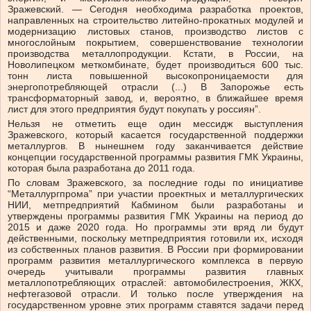
Зражевский. — Сегодня необходима разработка проектов,
направленных на строительство литейно-прокатных модулей и
модернизацию листовых станов, производство листов с
многослойным покрытием, совершенствование технологии
производства металлопродукции. Кстати, в России, на
Новолипецком меткомбинате, будет производиться 600 тыс.
тонн листа повышенной высокопроницаемости для
энергопотребляющей отрасли (...) В Запорожье есть
трансформаторный завод, и, вероятно, в ближайшее время
лист для этого предприятия будут покупать у россиян”.
Нельзя не отметить еще один мессидж выступления
Зражевского, который касается государственной поддержки
металлургов. В нынешнем году заканчивается действие
концепции государственной программы развития ГМК Украины,
которая была разработана до 2011 года.
По словам Зражевского, за последние годы по инициативе
“Металлургпрома” при участии проектных и металлургических
НИИ, метпредприятий Кабмином были разработаны и
утверждены программы развития ГМК Украины на период до
2015 и даже 2020 года. Но программы эти вряд ли будут
действенными, поскольку метпредприятия готовили их, исходя
из собственных планов развития. В России при формировании
программ развития металлургического комплекса в первую
очередь учитывали программы развития главных
металлопотребляющих отраслей: автомобилестроения, ЖКХ,
нефтегазовой отрасли. И только после утверждения на
государственном уровне этих программ ставятся задачи перед