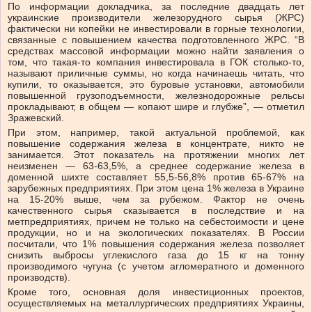
По информации докладчика, за последние двадцать лет
украинские производители железорудного сырья (ЖРС)
фактически ни копейки не инвестировали в горные технологии,
связанные с повышением качества подготовленного ЖРС. “В
средствах массовой информации можно найти заявления о
том, что такая-то компания инвестировала в ГОК столько-то,
называют приличные суммы, но когда начинаешь читать, что
купили, то оказывается, это буровые установки, автомобили
повышенной грузоподъемности, железнодорожные рельсы
прокладывают, в общем — копают шире и глубже”, — отметил
Зражевский.
При этом, например, такой актуальной проблемой, как
повышение содержания железа в концентрате, никто не
занимается. Этот показатель на протяжении многих лет
неизменен — 63-63,5%, а среднее содержание железа в
доменной шихте составляет 55,5-56,8% против 65-67% на
зарубежных предприятиях. При этом цена 1% железа в Украине
на 15-20% выше, чем за рубежом. Фактор не очень
качественного сырья сказывается в последствие и на
метпредприятиях, причем не только на себестоимости и цене
продукции, но и на экологических показателях. В России
посчитали, что 1% повышения содержания железа позволяет
снизить выбросы углекислого газа до 15 кг на тонну
производимого чугуна (с учетом агломератного и доменного
производств).
Кроме того, основная доля инвестиционных проектов,
осуществляемых на металлургических предприятиях Украины,