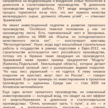
направлена на модернизацию и внедрение новых технологий в
доменном и сталеплавильном производстве. “В доменном
производстве ведутся работы, ПУТ везде внедряется, но
процесс тормозится из-за того, что нет нужного качества
железорудного сырья, должного объема углей”, — отмечает
Зражевский.
Не имеет инвестиционной подпитки и развитие прокатного
производства. “Особенно тяжелое положение у нас по
производству листа. Есть горячекатаный лист в Запорожье,
ведутся работы на ММК им. Ильича, но холоднокатаного
качественного листа нет”, — констатирует замглавы
“Металлургпрома”. Ныне, когда идут масштабные строительные
работы в государстве в рамках подготовки к Евро-2012, на
строительстве используется лист российского производства,
потому что в Украине такая продукция не производится.
Зражевский также привел пример предприятия “Модуль”
(Каменец-Подольский, Хмельницкая область), которое делает
современный катаный лист с различными видами покрытия.
“Но наш лист, украинский — не годится. К нему никакое
покрытие не пристает, везут лист из России”, — говорит
Зражевский. В целом примеры по инвестированию в прокатное
производство — единичны. Среди них — стан 3000 на
Алчевском меткомбинате.
Еще один аспект прокатного производства, не охваченный
инвестированием — холодный всад, что сводит на нет эффект
от энергосбережения в доменном и сталеплавильном
производствах. “Опять начинают греть “с нуля”, а это — и
энергия, и материалоемкость продукции, — говорит