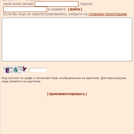
свой логин (email)
, пароль
и нажмите
| войти |
.
Если Вы еще не зарегистрировались, зайдите на
страницу регистрации
.
Код состоит из цифр и латинских букв, изображенных на картинке. Для перезагрузки
кода кликните на картинке.
| прокомментировать |