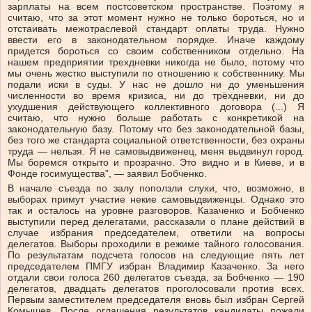
зарплаты на всем постсоветском пространстве. Поэтому я
считаю, что за этот момент нужно не только бороться, но и
отстаивать межотраслевой стандарт оплаты труда. Нужно
ввести его в законодательном порядке. Иначе каждому
придется бороться со своим собственником отдельно. На
нашем предприятии трехдневки никогда не было, потому что
мы очень жестко выступили по отношению к собственнику. Мы
подали иски в суды. У нас не дошло ни до уменьшения
численности во время кризиса, ни до трёхдневки, ни до
ухудшения действующего коллективного договора (...) Я
считаю, что нужно больше работать с конкретикой на
законодательную базу. Потому что без законодательной базы,
без того же стандарта социальной ответственности, без охраны
труда — нельзя. Я не самовыдвиженец, меня выдвинул город.
Мы боремся открыто и прозрачно. Это видно и в Киеве, и в
Фонде госимущества”, — заявил Бобченко.
В начале съезда по залу поползли слухи, что, возможно, в
выборах примут участие некие самовыдвиженцы. Однако это
так и осталось на уровне разговоров. Казаченко и Бобченко
выступили перед делегатами, рассказали о плане действий в
случае избрания председателем, ответили на вопросы
делегатов. Выборы проходили в режиме тайного голосования.
По результатам подсчета голосов на следующие пять лет
председателем ПМГУ избран Владимир Казаченко. За него
отдали свои голоса 260 делегатов съезда, за Бобченко — 190
делегатов, двадцать делегатов проголосовали против всех.
Первым заместителем председателя вновь был избран Сергей
Комышев. После оглашения результатов кандидаты пожали