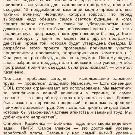
приложить все усилия для выполнения программы, принятой
съездом. “В предвыборной кампании можно применить две
тактики: политику Черчилля, который говорил, что перед
выборами надо обещать самое светлое будущее, а когда
придет период отчетов с такой же убежденностью надо
доказывать, что все это было невозможно сделать. Или взять
реалистичную программу, в которую поверили бы люди. Если
меня изберут, у меня не может быть другой программы
действий, кроме той, которая будет утверждена съездом. В
разработке этого проекта программы принимали участие
представители профкомов, территориальных комитетов (...)
Она уже не раз обсуждалась на пленумах. Поэтому задача
вновь избранного председателя приложить все усилия, чтобы
программа, принятая съездом, была реализована”, — отметил
Казаченко.
“Большая проблема сегодня — использование заемного
труда, — продолжил Владимир Иванович. — Есть конвенция
ООН, которая ограничивает его использование. Мы выступили
за ратификацию данной конвенции в Украине, а самое
главное — за разработку соответствующего закона. Должен
быть закон с перечнем профессий, в которых запрещено
применять заемный труд. Уже пытались принять хитрый закон,
который бы узаконивал частные агентства и заемный труд. Мы
добились его непринятия”.
Оппонент Казаченко — Бобченко поделился своим видением
задач ПМГУ. “Самое главное — это достойный уровень
заработной платы. Сегодня у нас самый низкий уровень