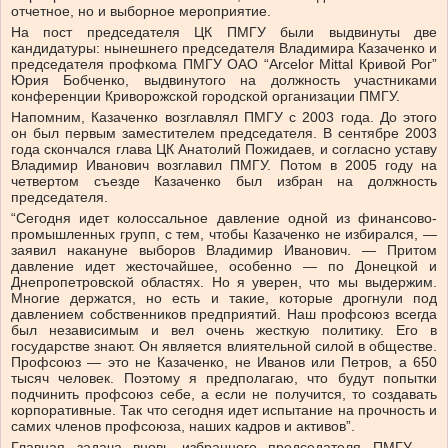
отчетное, но и выборное мероприятие.
На пост председателя ЦК ПМГУ были выдвинуты две
кандидатуры: нынешнего председателя Владимира Казаченко и
председателя профкома ПМГУ ОАО “Arcelor Mittal Кривой Рог”
Юрия Бобченко, выдвинутого на должность участниками
конференции Криворожской городской организации ПМГУ.
Напомним, Казаченко возглавлял ПМГУ с 2003 года. До этого
он был первым заместителем председателя. В сентябре 2003
года скончался глава ЦК Анатолий Пожидаев, и согласно уставу
Владимир Иванович возглавил ПМГУ. Потом в 2005 году на
четвертом съезде Казаченко был избран на должность
председателя.
“Сегодня идет колоссальное давление одной из финансово-
промышленных групп, с тем, чтобы Казаченко не избирался, —
заявил накануне выборов Владимир Иванович. — Притом
давление идет жесточайшее, особенно — по Донецкой и
Днепропетровской областях. Но я уверен, что мы выдержим.
Многие держатся, но есть и такие, которые дрогнули под
давлением собственников предприятий. Наш профсоюз всегда
был независимым и вел очень жесткую политику. Его в
государстве знают. Он является влиятельной силой в обществе.
Профсоюз — это не Казаченко, не Иванов или Петров, а 650
тысяч человек. Поэтому я предполагаю, что будут попытки
подчинить профсоюз себе, а если не получится, то создавать
корпоративные. Так что сегодня идет испытание на прочность и
самих членов профсоюза, наших кадров и активов”.
Главная задача вновь избранного председателя ПМГУ —