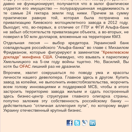
давно не функционирует, получается что в залог фактически
отдается его имущество — полуразрушенная недвижимость и
те самые 24 гектара земли под ними. Причем за сумму
практически равную той, которая была потрачена на
приватизацию Киевского мотоциклетного завода в 2012 году.
Выходит, что, во-первых, в отличие от ГПУ и ФГИ Альфа-банк
не забыл обстоятельств приватизации объекта, а во-вторых, не
поверил в 50 млн долларов, вложенные на территории КМЗ.
Отдельная песня — выбор кредитора. Украинский банк
совладельцев российского “Альфа-банка” во главе с Михаилом
Фридманом, которые фигурируют в заменитом
“Кремлевском
докладе” минфина США
. Очевидно, что взывать к париотизму
Хмельницкого на 5-ом году войны тщетно. Но, Василий, Вы
хотя бы
OFAC
лишний раз не дразнили.
Впрочем, хватит сокрушаться по поводу ума и красоты
личности нашего девелопера. Главное здесь в другом. Купить
завод за копейки, не выполнить инвестобязательства, морочить
всем голову инновациями и поддержкой МСБ, чтобы в итоге
застроить территорию завода жильем и сдать построенный
здесь бизнес-центр структурам главного олигарха страны,
попутно заложив эту собственность российскому банку —
действительно “отличная аллегория пути”, по которому ведет
Украину отечественный крупный бизнес.