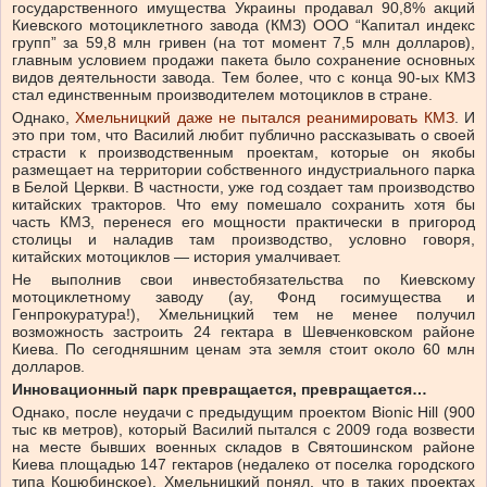
государственного имущества Украины продавал 90,8% акций
Киевского мотоциклетного завода (КМЗ) ООО “Капитал индекс
групп” за 59,8 млн гривен (на тот момент 7,5 млн долларов),
главным условием продажи пакета было сохранение основных
видов деятельности завода. Тем более, что с конца 90-ых КМЗ
стал единственным производителем мотоциклов в стране.
Однако,
Хмельницкий даже не пытался реанимировать КМЗ
. И
это при том, что Василий любит публично рассказывать о своей
страсти к производственным проектам, которые он якобы
размещает на территории собственного индустриального парка
в Белой Церкви. В частности, уже год создает там производство
китайских тракторов. Что ему помешало сохранить хотя бы
часть КМЗ, перенеся его мощности практически в пригород
столицы и наладив там производство, условно говоря,
китайских мотоциклов — история умалчивает.
Не выполнив свои инвестобязательства по Киевскому
мотоциклетному заводу (ау, Фонд госимущества и
Генпрокуратура!), Хмельницкий тем не менее получил
возможность застроить 24 гектара в Шевченковском районе
Киева. По сегодняшним ценам эта земля стоит около 60 млн
долларов.
Инновационный парк превращается, превращается…
Однако, после неудачи с предыдущим проектом Bionic Hill (900
тыс кв метров), который Василий пытался с 2009 года возвести
на месте бывших военных складов в Святошинском районе
Киева площадью 147 гектаров (недалеко от поселка городского
типа Коцюбинское), Хмельницкий понял, что в таких проектах