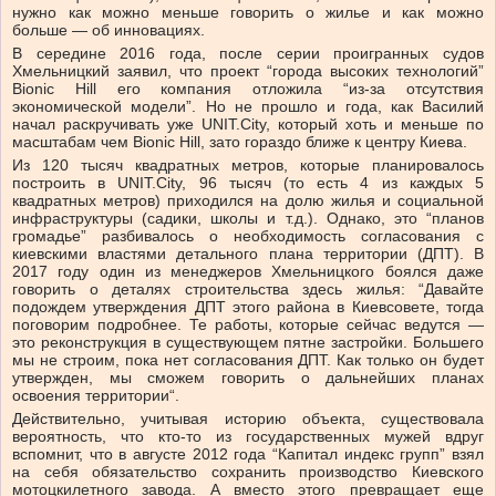
нужно как можно меньше говорить о жилье и как можно
больше — об инновациях.
В середине 2016 года, после серии проигранных судов
Хмельницкий заявил, что проект “города высоких технологий”
Bionic Hill его компания отложила “из-за отсутствия
экономической модели”. Но не прошло и года, как Василий
начал раскручивать уже UNIT.City, который хоть и меньше по
масштабам чем Bionic Hill, зато гораздо ближе к центру Киева.
Из 120 тысяч квадратных метров, которые планировалось
построить в UNIT.City, 96 тысяч (то есть 4 из каждых 5
квадратных метров) приходился на долю жилья и социальной
инфраструктуры (садики, школы и т.д.). Однако, это “планов
громадье” разбивалось о необходимость согласования с
киевскими властями детального плана территории (ДПТ). В
2017 году один из менеджеров Хмельницкого боялся даже
говорить о деталях строительства здесь жилья: “Давайте
подождем утверждения ДПТ этого района в Киевсовете, тогда
поговорим подробнее. Те работы, которые сейчас ведутся —
это реконструкция в существующем пятне застройки. Большего
мы не строим, пока нет согласования ДПТ. Как только он будет
утвержден, мы сможем говорить о дальнейших планах
освоения территории“.
Действительно, учитывая историю объекта, существовала
вероятность, что кто-то из государственных мужей вдруг
вспомнит, что в августе 2012 года “Капитал индекс групп” взял
на себя обязательство сохранить производство Киевского
мотоцкилетного завода. А вместо этого превращает еще