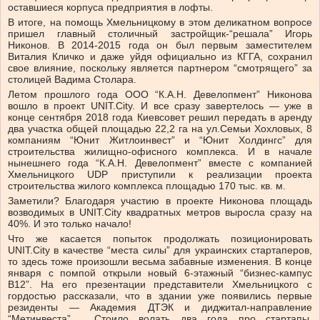
оставшиеся корпуса предприятия в лофты.
В итоге, на помощь Хмельницкому в этом деликатном вопросе
пришел главный столичный застройщик-“решала” Игорь
Никонов. В 2014-2015 года он был первым заместителем
Виталия Кличко и даже уйдя официально из КГГА, сохранил
свое влияние, поскольку является партнером “смотрящего” за
столицей Вадима Столара.
Летом прошлого года ООО “К.А.Н. Девелопмент” Никонова
вошло в проект UNIT.City. И все сразу завертелось — уже в
конце сентября 2018 года Киевсовет решил передать в аренду
два участка общей площадью 22,2 га на ул.Семьи Хохловых, 8
компаниям “Юнит Житлоинвест” и “Юнит Холдингс” для
строительства жилищно-офисного комплекса. И в начале
нынешнего года “К.А.Н. Девелопмент” вместе с компанией
Хмельницкого UDP приступили к реализации проекта
строительства жилого комплекса площадью 170 тыс. кв. м.
Заметили? Благодаря участию в проекте Никонова площадь
возводимых в UNIT.City квадратных метров выросла сразу на
40%. И это только начало!
Что же касается попыток продолжать позиционировать
UNIT.City в качестве “места силы” для украинских стартаперов,
то здесь тоже произошли весьма забавные изменения. В конце
января с помпой открыли новый 6-этажный “бизнес-кампус
B12”. На его презентации представители Хмельницкого с
гордостью рассказали, что в здании уже появились первые
резиденты — Академия ДТЭК и диджитал-направление
“Метинвеста”…. Стоило волать два года про стартапы,