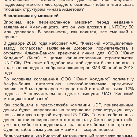
поддержку малого плюс среднего бизнеса, чтобы в итоге сдать
площади структурам Рината Ахметова?
В заложниках у москалей
Впрочем, все перечисленное меркнет перед недавним
заявлением Хмельницкого, что он уже вложил в UNIT.City 50
млн долларов. В реальности, как водится, все смешней и
проще.
В декабре 2018 года набсовет ЧАО “Киевский мотоциклетный
завод” согласовал заключение договора поручительства в
открытии Альфа-Банком кредитной линии для ООО “Юнит
Холдингс” (Киев) с целью финансирования строительства
UNIT.City. Решение об одобрении этой сделки было принято в
ходе внеочередного собрания акционеров КМЗ 30 ноября 2018
года.
По условиям соглашения ООО “Юнит Холдингс” получит у
Альфа-Банка пятилетнюю невозобновляемую кредитную
линию на 8 млн долларов с процентной ставкой не выше 12%
годовых. А поручителем по сделке выступит ЧАО “Киевский
мотоциклетный завод”.
Как сообщили в пресс-службе компании UDP, привлеченные
деньги будут направлены на завершение реконструкции двух
новых кампусов первой очереди UNIT.City. То есть собственных
денег на финансирование этого проекта у Хмельницкого либо
уже нет, либо он предпочитает на него их больше не тратить.
Судя по кабальным условиям займа — скорее первое.
Ведь учитывая, что Киевский мотоциклетный завод уже давным-