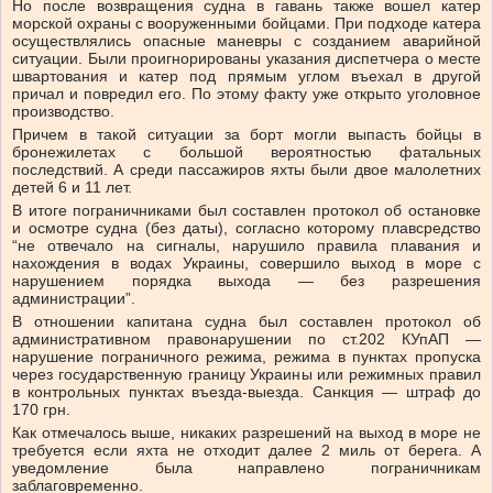
Но после возвращения судна в гавань также вошел катер
морской охраны с вооруженными бойцами. При подходе катера
осуществлялись опасные маневры с созданием аварийной
ситуации. Были проигнорированы указания диспетчера о месте
швартования и катер под прямым углом въехал в другой
причал и повредил его. По этому факту уже открыто уголовное
производство.
Причем в такой ситуации за борт могли выпасть бойцы в
бронежилетах с большой вероятностью фатальных
последствий. А среди пассажиров яхты были двое малолетних
детей 6 и 11 лет.
В итоге пограничниками был составлен протокол об остановке
и осмотре судна (без даты), согласно которому плавсредство
“не отвечало на сигналы, нарушило правила плавания и
нахождения в водах Украины, совершило выход в море с
нарушением порядка выхода — без разрешения
администрации”.
В отношении капитана судна был составлен протокол об
административном правонарушении по ст.202 КУпАП —
нарушение пограничного режима, режима в пунктах пропуска
через государственную границу Украины или режимных правил
в контрольных пунктах въезда-выезда. Санкция — штраф до
170 грн.
Как отмечалось выше, никаких разрешений на выход в море не
требуется если яхта не отходит далее 2 миль от берега. А
уведомление была направлено пограничникам
заблаговременно.