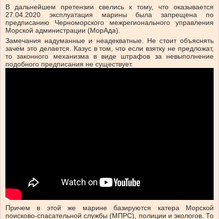
В дальнейшем претензии свелись к тому, что оказывается
27.04.2020 эксплуатация марины была запрещена по
предписанию Черноморского межрегионального управления
Морской администрации (МорАда).
Замечания надуманные и неадекватные. Не стоит объяснять
зачем это делается. Казус в том, что если взятку не предложат,
то законного механизма в виде штрафов за невыполнение
подобного предписания не существует.
Причем в этой же марине базируются катера Морской
поисково-спасательной службы (МПРС), полиции и экологов. То