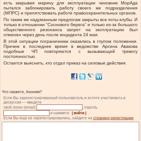
есть закрывая марину для эксплуатации чиновник МорАда
пытался заблокировать работу своего же подразделения
(МПРС) и препятствовать работе правоохранительных органов.
По таким же надуманным предлогам закрыты все яхты-клубы. И
только в отношении “Соснового берега” и только из-за большого
общественного резонанса запрет на эксплуатацию был
отменен через день после инцидента 24 мая.
В этой ситуации пограничники оказались в глупом положении.
Причем в последнее время в ведомстве Арсена Авакова
подобные ЧП повторяются с вызывающей тревогу
постоянностью.
Остается выяснить, кто отдал приказ на силовые действия.
Что скажете, Аноним?
Если Вы зарегистрированный пользователь и хотите участвовать в
дискуссии — введите
свой логин (email)
, пароль
и нажмите
| войти |
.
Если Вы еще не зарегистрировались, зайдите на
страницу регистрации
.