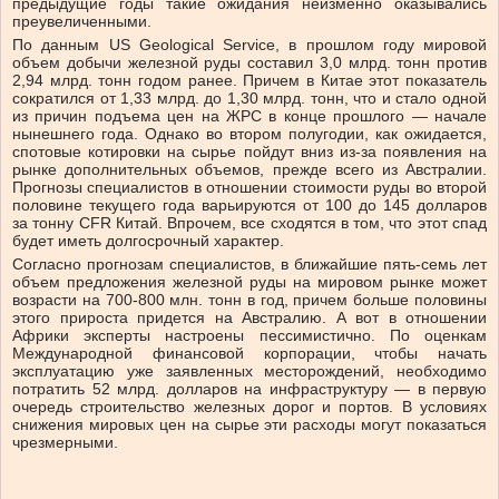
предыдущие годы такие ожидания неизменно оказывались
преувеличенными.
По данным US Geological Service, в прошлом году мировой
объем добычи железной руды составил 3,0 млрд. тонн против
2,94 млрд. тонн годом ранее. Причем в Китае этот показатель
сократился от 1,33 млрд. до 1,30 млрд. тонн, что и стало одной
из причин подъема цен на ЖРС в конце прошлого — начале
нынешнего года. Однако во втором полугодии, как ожидается,
спотовые котировки на сырье пойдут вниз из-за появления на
рынке дополнительных объемов, прежде всего из Австралии.
Прогнозы специалистов в отношении стоимости руды во второй
половине текущего года варьируются от 100 до 145 долларов
за тонну CFR Китай. Впрочем, все сходятся в том, что этот спад
будет иметь долгосрочный характер.
Согласно прогнозам специалистов, в ближайшие пять-семь лет
объем предложения железной руды на мировом рынке может
возрасти на 700-800 млн. тонн в год, причем больше половины
этого прироста придется на Австралию. А вот в отношении
Африки эксперты настроены пессимистично. По оценкам
Международной финансовой корпорации, чтобы начать
эксплуатацию уже заявленных месторождений, необходимо
потратить 52 млрд. долларов на инфраструктуру — в первую
очередь строительство железных дорог и портов. В условиях
снижения мировых цен на сырье эти расходы могут показаться
чрезмерными.