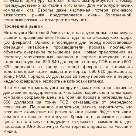
выпускать арматуру, которая теперь экспортируется в Алжир
преимущественно из Италии и Испании. Для металлургических
компаний юга Европы даже частичная потеря ключевого
алжирского рынка представляется очень болезненной,
поскольку разумных альтернатив ему нет.
Последний рывок
Металлурги Восточной Азии уходят на двухнедельные каникулы
в связи с празднованием Нового года по китайскому календарю
(10 февраля). Однако в последние дни перед приостановкой
операций китайские производители проката поспешили
объявить очередное повышение цен. Новые предложения на
поставку горячекатаных рулонов в апреле поступали с их
стороны на уровне 620-640 долларов за тонну FOB против 600-
620 долларов за тонну в конце февраля, а стоимость
толстолистовой стали вышла в интервал 580-610 долларов за
тонну FOB. Порядка 10 долларов за тонну прибавили в первую
неделю февраля и экспортные котировки катанки.
В то же время металлурги из других азиатских стран активных
действий не предпринимали. Японские, корейские и тайванские
компании сохранили цены на горячий прокат в интервале 620-
650 долларов за тонну FOB, отказавшись от очередного
повышения. По мнению аналитиков, велика вероятность, что
весеннее оживление на региональном рынке будет меньшим,
чем ныне ожидают металлурги. Кроме того, слишком высокие
цены на стальную продукцию открывают возможность для
поставок в Юго-Восточную Азию горячего проката из России и
Индии.