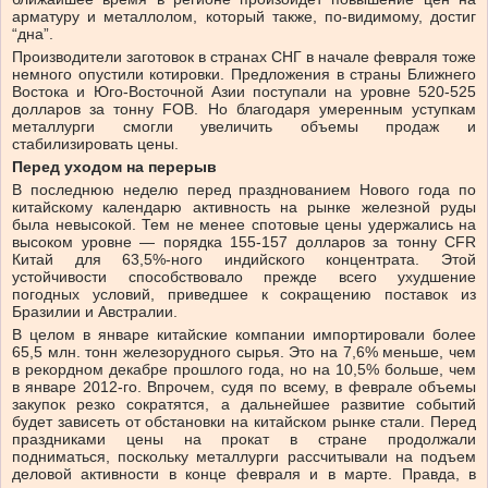
арматуру и металлолом, который также, по-видимому, достиг
“дна”.
Производители заготовок в странах СНГ в начале февраля тоже
немного опустили котировки. Предложения в страны Ближнего
Востока и Юго-Восточной Азии поступали на уровне 520-525
долларов за тонну FOB. Но благодаря умеренным уступкам
металлурги смогли увеличить объемы продаж и
стабилизировать цены.
Перед уходом на перерыв
В последнюю неделю перед празднованием Нового года по
китайскому календарю активность на рынке железной руды
была невысокой. Тем не менее спотовые цены удержались на
высоком уровне — порядка 155-157 долларов за тонну CFR
Китай для 63,5%-ного индийского концентрата. Этой
устойчивости способствовало прежде всего ухудшение
погодных условий, приведшее к сокращению поставок из
Бразилии и Австралии.
В целом в январе китайские компании импортировали более
65,5 млн. тонн железорудного сырья. Это на 7,6% меньше, чем
в рекордном декабре прошлого года, но на 10,5% больше, чем
в январе 2012-го. Впрочем, судя по всему, в феврале объемы
закупок резко сократятся, а дальнейшее развитие событий
будет зависеть от обстановки на китайском рынке стали. Перед
праздниками цены на прокат в стране продолжали
подниматься, поскольку металлурги рассчитывали на подъем
деловой активности в конце февраля и в марте. Правда, в