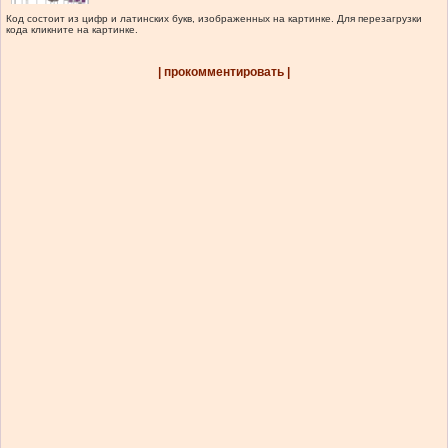
Код состоит из цифр и латинских букв, изображенных на картинке. Для перезагрузки
кода кликните на картинке.
| прокомментировать |