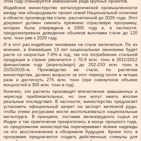
этом году планируется завершение ряда крупных проектов.
Индийское министерство металлургической промышленности
между тем обнародовало проект новой Национальной политики
в области производства стали, рассчитанной до 2026 года. Этот
документ должен сменить прежнюю отраслевую программу,
которая была утверждена в 2005 году и, в частности,
предусматривала доведение объемов выплавки стали до 120
млн. тонн уже к 2020 году.
И в этот раз индийские чиновники не стали мелочиться. По их
мнению, в ближайшие 13 лет национальная экономика будет
расти со скоростью 7-8% в год, так что потребление стальной
продукции в стране увеличится с 70,9 млн. тонн в 2011/2012
финансовом году (апрель/март) до 202-233 млн. тонн в
2025/2026-м. Производство же стали, по расчетам
министерства, должно возрасти за этот период почти в четыре
раза и достигнуть 275 млн. тонн (при совокупном объеме
мощностей в 300 млн. тонн в год).
Конечно, эти расчеты производят впечатление завышенных и
чересчур приблизительных, но они могут иметь вполне
реальные последствия. В частности, министерство предлагает
установить официальный запрет на экспорт железной руды,
чтобы этими ресурсами могли воспользоваться национальные
металлурги. В принципе, поставки железорудного сырья из
Индии и так практически прекратились в конце прошлого года,
но предложение министерства перечеркивает всякие надежды
на его восстановление в обозримом будущем. Кроме того, в
программе предлагается создать действенные стимулы для