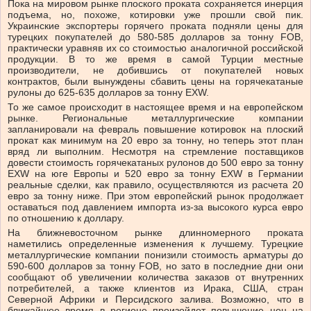
Пока на мировом рынке плоского проката сохраняется инерция
подъема, но, похоже, котировки уже прошли свой пик.
Украинские экспортеры горячего проката подняли цены для
турецких покупателей до 580-585 долларов за тонну FOB,
практически уравняв их со стоимостью аналогичной российской
продукции. В то же время в самой Турции местные
производители, не добившись от покупателей новых
контрактов, были вынуждены сбавить цены на горячекатаные
рулоны до 625-635 долларов за тонну EXW.
То же самое происходит в настоящее время и на европейском
рынке. Региональные металлургические компании
запланировали на февраль повышение котировок на плоский
прокат как минимум на 20 евро за тонну, но теперь этот план
вряд ли выполним. Несмотря на стремление поставщиков
довести стоимость горячекатаных рулонов до 500 евро за тонну
EXW на юге Европы и 520 евро за тонну EXW в Германии
реальные сделки, как правило, осуществляются из расчета 20
евро за тонну ниже. При этом европейский рынок продолжает
оставаться под давлением импорта из-за высокого курса евро
по отношению к доллару.
На ближневосточном рынке длинномерного проката
наметились определенные изменения к лучшему. Турецкие
металлургические компании понизили стоимость арматуры до
590-600 долларов за тонну FOB, но зато в последние дни они
сообщают об увеличении количества заказов от внутренних
потребителей, а также клиентов из Ирака, США, стран
Северной Африки и Персидского залива. Возможно, что в
ближайшее время в регионе произойдет повышение цен на