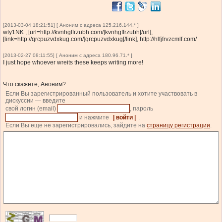
[2013-03-04 18:21:51] [ Аноним с адреса 125.216.144.* ]
wty1NK , [url=http://kvnhgffrzubh.com/]kvnhgffrzubh[/url],
[link=http://qrcpuzvdxkug.com/]qrcpuzvdxkug[/link], http://hlfjfrvzcmlf.com/
[2013-02-27 08:11:55] [ Аноним с адреса 180.96.71.* ]
I just hope whoever wreits these keeps writing more!
Что скажете, Аноним?
Если Вы зарегистрированный пользователь и хотите участвовать в
дискуссии — введите
свой логин (email)
, пароль
и нажмите
| войти |
.
Если Вы еще не зарегистрировались, зайдите на
страницу регистрации
.