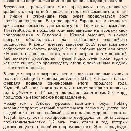
разработки национальных месторождений коксующегося угля.
Безусловно, реализация этой программы представляется
крайне маловероятной, однако не подлежит сомнению и то, что
в Индии в ближайшие годы будет продолжаться рост
производства стали. В то же время Европа так и останется
кризисным регионом для металлургов. Германская компания
ThyssenKrupp, в прошлом году выставившая на продажу свои
подразделения в Северной и Южной Америке, в начале
февраля обнародовала план сокращения европейских
мощностей. К концу третьего квартала 2015 года компания
собирается сократить порядка 2 тыс. рабочих мест или около
7% своего нынешнего штата, а также закрыть ряд мощностей.
Как заявляет руководство ThyssenKrupp, речь может идти о
четырех линиях по производству стали с покрытиями и одной
— холодного проката.
В конце января о закрытии шести производственных линий в
Бельгии сообщила корпорация Arcelor Mittal, которая в начале
февраля подвела финансовые итоги прошлого года.
Крупнейший производитель стали в мире завершил прошлый
год с убытком в 3,7 млрд. долларов, из которых 3,4 млрд.
пришлось на европейское подразделение.
Между тем в Алжире турецкая компания Tosyali Holding
завершает проект, который может оказать весьма существенное
воздействие на европейский рынок длинномерного проката.
Tosyali приступает к тестированию оборудования мини-завода
производительностью 1,2 млн. тонн стали в год, который
должен вступить в строй во втором квартале. Этот завод будет