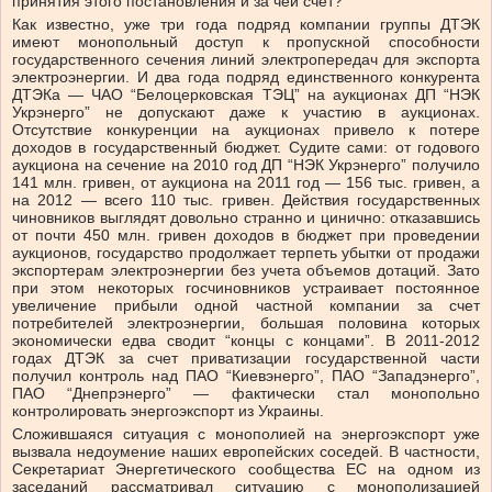
принятия этого постановления и за чей счет?
Как известно, уже три года подряд компании группы ДТЭК
имеют монопольный доступ к пропускной способности
государственного сечения линий электропередач для экспорта
электроэнергии. И два года подряд единственного конкурента
ДТЭКа — ЧАО “Белоцерковская ТЭЦ” на аукционах ДП “НЭК
Укрэнерго” не допускают даже к участию в аукционах.
Отсутствие конкуренции на аукционах привело к потере
доходов в государственный бюджет. Судите сами: от годового
аукциона на сечение на 2010 год ДП “НЭК Укрэнерго” получило
141 млн. гривен, от аукциона на 2011 год — 156 тыс. гривен, а
на 2012 — всего 110 тыс. гривен. Действия государственных
чиновников выглядят довольно странно и цинично: отказавшись
от почти 450 млн. гривен доходов в бюджет при проведении
аукционов, государство продолжает терпеть убытки от продажи
экспортерам электроэнергии без учета объемов дотаций. Зато
при этом некоторых госчиновников устраивает постоянное
увеличение прибыли одной частной компании за счет
потребителей электроэнергии, большая половина которых
экономически едва сводит “концы с концами”. В 2011-2012
годах ДТЭК за счет приватизации государственной части
получил контроль над ПАО “Киевэнерго”, ПАО “Западэнерго”,
ПАО “Днепрэнерго” — фактически стал монопольно
контролировать энергоэкспорт из Украины.
Сложившаяся ситуация с монополией на энергоэкспорт уже
вызвала недоумение наших европейских соседей. В частности,
Секретариат Энергетического сообщества ЕС на одном из
заседаний рассматривал ситуацию с монополизацией