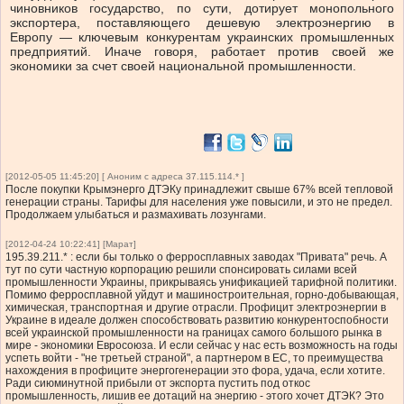
чиновников государство, по сути, дотирует монопольного
экспортера, поставляющего дешевую электроэнергию в
Европу — ключевым конкурентам украинских промышленных
предприятий. Иначе говоря, работает против своей же
экономики за счет своей национальной промышленности.
[2012-05-05 11:45:20] [ Аноним с адреса 37.115.114.* ]
После покупки Крымэнерго ДТЭКу принадлежит свыше 67% всей тепловой
генерации страны. Тарифы для населения уже повысили, и это не предел.
Продолжаем улыбаться и размахивать лозунгами.
[2012-04-24 10:22:41] [Марат]
195.39.211.* : если бы только о ферросплавных заводах "Привата" речь. А
тут по сути частную корпорацию решили спонсировать силами всей
промышленности Украины, прикрываясь унификацией тарифной политики.
Помимо ферросплавной уйдут и машиностроительная, горно-добывающая,
химическая, транспортная и другие отрасли. Профицит электроэнергии в
Украине в идеале должен способствовать развитию конкурентоспобности
всей украинской промышленности на границах самого большого рынка в
мире - экономики Евросоюза. И если сейчас у нас есть возможность на годы
успеть войти - "не третьей страной", а партнером в ЕС, то преимущества
нахождения в профиците энергогенерации это фора, удача, если хотите.
Ради сиюминутной прибыли от экспорта пустить под откос
промышленность, лишив ее дотаций на энергию - этого хочет ДТЭК? Это