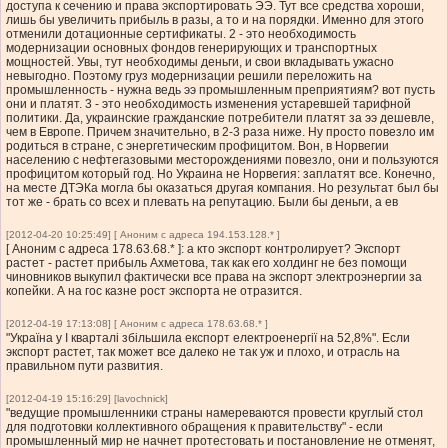
доступа к сечению и права экспортировать ЭЭ. Тут все средства хороши,
лишь бы увеличить прибыль в разы, а то и на порядки. Именно для этого
отменили дотационные сертификаты. 2 - это необходимость
модернизации основных фондов генерирующих и транспортных
мощностей. Увы, тут необходимы деньги, и свои вкладывать ужасно
невыгодно. Поэтому груз модернизации решили переложить на
промышленность - нужна ведь ээ промышленным преприятиям? вот пусть
они и платят. 3 - это необходимость изменения устаревшей тарифной
политики. Да, украинские гражданские потребители платят за ээ дешевле,
чем в Европе. Причем значительно, в 2-3 раза ниже. Ну просто повезло им
родиться в стране, с энергетическим профицитом. Вон, в Норвегии
населению с нефтегазовыми месторождениями повезло, они и пользуются
профицитом который год. Но Украина не Норвегия: заплатят все. Конечно,
на месте ДТЭКа могла бы оказаться другая компания. Но результат был бы
тот же - брать со всех и плевать на репутацию. Были бы деньги, а ев
[2012-04-20 10:25:49] [ Аноним с адреса 194.153.128.* ]
[ Аноним с адреса 178.63.68.* ]: а кто экспорт контролирует? Экспорт
растет - растет прибыль Ахметова, так как его холдинг не без помощи
чиновников выкупил фактически все права на экспорт электроэнергии за
копейки. А на гос казне рост экспорта не отразится.
[2012-04-19 17:13:08] [ Аноним с адреса 178.63.68.* ]
"Україна у І кварталі збільшила експорт електроенергії на 52,8%". Если
экспорт растет, так может все далеко не так уж и плохо, и отрасль на
правильном пути развития.
[2012-04-19 15:16:29] [lavochnick]
"ведущие промышленники страны намереваются провести круглый стол
для подготовки коллективного обращения к правительству" - если
промышленный мир не начнет протестовать и постановление не отменят,