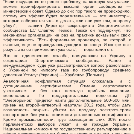
“Если государство не решит проблему, на которую мы указали,
можем проинформировать высший орган сообщества —
министерский совет. Однако до сих пор такого не происходило,
потому что эффект будет поразительным — все инвесторы,
которые собираются что-то делать, или они уже там, попросту
уйдут”, — заявил Директор секретариата Энергетического
сообщества ЕС Славтчо Нейков. Также он подчеркнул, что
механизмы организации не раз на практике доказывали свою
эффективность. “Есть формальная процедура, по которой, к
счастью, еще не приходилось доходить до конца. И конкретные
результаты ее применения уже есть”, — подытожил он.
Это не единственная жалоба, поступавшая на Украину в
секретариат Энергетического сообщества. Ранее в
международном суде уже рассматривался вопрос разногласий
с Украиной по импорту газа по трубопроводу среднего
давления Устилуг (Украина) — Хрубешув (Польша).
Аналогичная конфликтная ситуация сложилась и с
дотационными сертификатами. Отмена сертификатов
увеличивает и без того немалую прибыль компании-
монополиста. По предварительным подсчетам ДП
“Энергорынок” придется найти дополнительные 500-600 млн.
гривен на второй-четвертый кварталы 2012 года, чтобы дать
возможность покрыть убытки на продажу электроэнергии
экспортерам без учета стоимости дотационных сертификатов.
Кроме промышленности, груз возмещения этих 30% после
парламентских выборов ляжет и на граждан Украины:
Национальная комиссия по государственному регулированию в
сфере электроэнергетики будет вынуждена поднять цену для