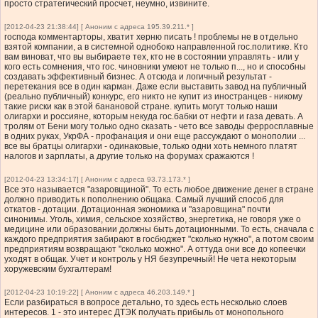
просто стратегический просчет, неумно, извините.
[2012-04-23 21:38:44] [ Аноним с адреса 195.39.211.* ]
господа комментарторы, хватит херню писать ! проблемы не в отдельно
взятой компании, а в системной однобоко направленной гос.политике. Кто
вам виноват, что вы выбираете тех, кто не в состоянии управлять - или у
кого есть сомнения, что гос. чиновники умеют не только п..., но и способны
создавать эффективный бизнес. А отсюда и логичный результат -
перетекания все в один карман. Даже если выставить завод на публичный
(реально публичный) конкурс, его никто не купит из иностранцев - никому
такие риски как в этой банановой стране. купить могут только наши
олигархи и россияне, которым некуда гос.бабки от нефти и газа девать. А
тролям от Бени могу только одно сказать - чето все заводы ферросплавные
в одних руках, УкрФА - профанация и они еще рассуждают о монополии ...
все вы братцы олигархи - одинаковые, только одни хоть немного платят
налогов и зарплаты, а другие только на форумах сражаются !
[2012-04-23 13:34:17] [ Аноним с адреса 93.73.173.* ]
Все это называется "азаровщиной". То есть любое движение денег в стране
должно приводить к пополнению общака. Самый лучший способ для
откатов - дотации. Дотационная экономика и "азаровщина" почти
синонимы. Уголь, химия, сельское хозяйство, энергетика, не говоря уже о
медицине или образовании должны быть дотационными. То есть, сначала с
каждого предприятия забирают в госбюджет "сколько нужно", а потом своим
предприятиям возвращают "сколько можно". А оттуда они все до копеечки
уходят в общак. Учет и контроль у НЯ безупречный! Не чета некоторым
хоружевским бухгалтерам!
[2012-04-23 10:19:22] [ Аноним с адреса 46.203.149.* ]
Если разбираться в вопросе детально, то здесь есть несколько слоев
интересов. 1 - это интерес ДТЭК получать прибыль от монопольного