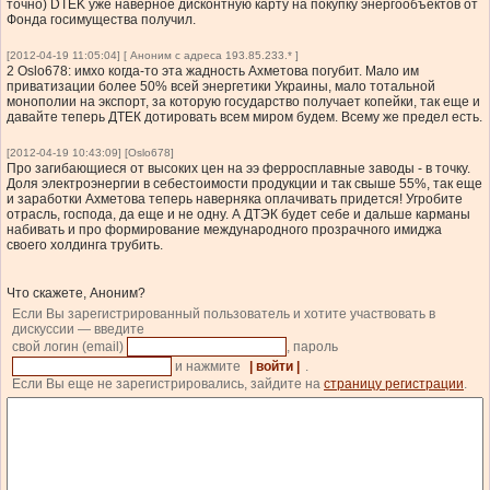
точно) DTEK уже наверное дисконтную карту на покупку энергообъектов от
Фонда госимущества получил.
[2012-04-19 11:05:04] [ Аноним с адреса 193.85.233.* ]
2 Oslo678: имхо когда-то эта жадность Ахметова погубит. Мало им
приватизации более 50% всей энергетики Украины, мало тотальной
монополии на экспорт, за которую государство получает копейки, так еще и
давайте теперь ДТЕК дотировать всем миром будем. Всему же предел есть.
[2012-04-19 10:43:09] [Oslo678]
Про загибающиеся от высоких цен на ээ ферросплавные заводы - в точку.
Доля электроэнергии в себестоимости продукции и так свыше 55%, так еще
и заработки Ахметова теперь наверняка оплачивать придется! Угробите
отрасль, господа, да еще и не одну. А ДТЭК будет себе и дальше карманы
набивать и про формирование международного прозрачного имиджа
своего холдинга трубить.
Что скажете, Аноним?
Если Вы зарегистрированный пользователь и хотите участвовать в
дискуссии — введите
свой логин (email)
, пароль
и нажмите
| войти |
.
Если Вы еще не зарегистрировались, зайдите на
страницу регистрации
.