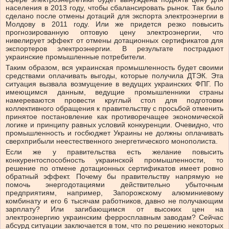
населения в 2013 году, чтобы сбалансировать рынок. Так было
сделано после отмены дотаций для экспорта электроэнергии в
Молдову в 2011 году. Или же придется резко повысить
прогнозированную оптовую цену электроэнергии, что
нивелирует эффект от отмены дотационных сертификатов для
экспортеров электроэнергии. В результате пострадают
украинские промышленные потребители.
Таким образом, вся украинская промышленность будет своими
средствами оплачивать выгоды, которые получила ДТЭК. Эта
ситуация вызвала возмущение в ведущих украинских ФПГ. По
имеющимся данным, ведущие промышленники страны
намереваются провести круглый стол для подготовки
коллективного обращения к правительству с просьбой отменить
принятое постановление как противоречащее экономической
логике и принципу равных условий конкуренции. Очевидно, что
промышленность и госбюджет Украины не должны оплачивать
сверхприбыли неестественного энергетического монополиста.
Если же у правительства есть желание повысить
конкурентоспособность украинской промышленности, то
решение по отмене дотационных сертификатов имеет ровно
обратный эффект. Почему бы правительству напрямую не
помочь энергодотациями действительно убыточным
предприятиям, например, Запорожскому алюминиевому
комбинату и его 6 тысячам работников, давно не получающим
зарплату? Или загибающимся от высоких цен на
электроэнергию украинским ферросплавным заводам? Сейчас
абсурд ситуации заключается в том, что по решению некоторых