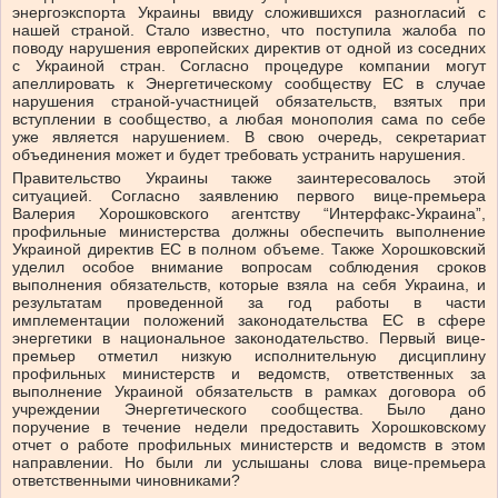
энергоэкспорта Украины ввиду сложившихся разногласий с
нашей страной. Стало известно, что поступила жалоба по
поводу нарушения европейских директив от одной из соседних
с Украиной стран. Согласно процедуре компании могут
апеллировать к Энергетическому сообществу ЕС в случае
нарушения страной-участницей обязательств, взятых при
вступлении в сообщество, а любая монополия сама по себе
уже является нарушением. В свою очередь, секретариат
объединения может и будет требовать устранить нарушения.
Правительство Украины также заинтересовалось этой
ситуацией. Согласно заявлению первого вице-премьера
Валерия Хорошковского агентству “Интерфакс-Украина”,
профильные министерства должны обеспечить выполнение
Украиной директив ЕС в полном объеме. Также Хорошковский
уделил особое внимание вопросам соблюдения сроков
выполнения обязательств, которые взяла на себя Украина, и
результатам проведенной за год работы в части
имплементации положений законодательства ЕС в сфере
энергетики в национальное законодательство. Первый вице-
премьер отметил низкую исполнительную дисциплину
профильных министерств и ведомств, ответственных за
выполнение Украиной обязательств в рамках договора об
учреждении Энергетического сообщества. Было дано
поручение в течение недели предоставить Хорошковскому
отчет о работе профильных министерств и ведомств в этом
направлении. Но были ли услышаны слова вице-премьера
ответственными чиновниками?