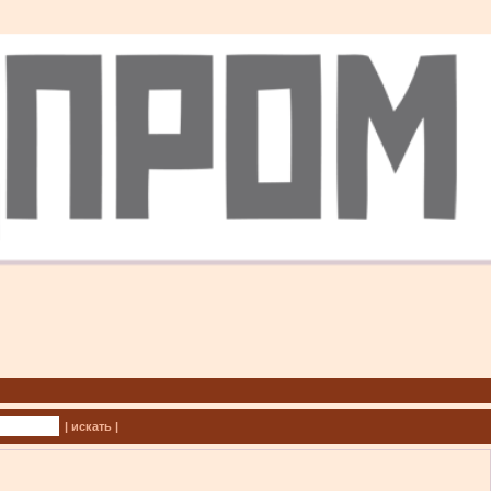
| искать |