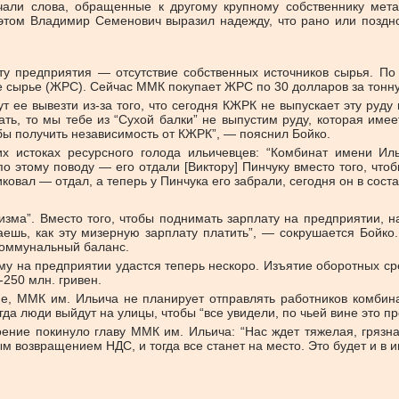
али слова, обращенные к другому крупному собственнику метал
том Владимир Семенович выразил надежду, что рано или поздно
ту предприятия — отсутствие собственных источников сырья. П
 сырье (ЖРС). Сейчас ММК покупает ЖРС по 30 долларов за тонну
т ее вывезти из-за того, что сегодня КЖРК не выпускает эту руду 
ть, то мы тебе из “Сухой балки” не выпустим руду, которая имее
бы получить независимость от КЖРК”, — пояснил Бойко.
 истоках ресурсного голода ильичевцев: “Комбинат имени Ил
по этому поводу — его отдали [Виктору] Пинчуку вместо того, что
ковал — отдал, а теперь у Пинчука его забрали, сегодня он в сост
лизма”. Вместо того, чтобы поднимать зарплату на предприятии,
аешь, как эту мизерную зарплату платить”, — сокрушается Бойко
коммунальный баланс.
 на предприятии удастся теперь нескоро. Изъятие оборотных сред
250 млн. гривен.
, ММК им. Ильича не планирует отправлять работников комбинат
да люди выйдут на улицы, чтобы “все увидели, по чьей вине это п
ение покинуло главу ММК им. Ильича: “Нас ждет тяжелая, грязна
 возвращением НДС, и тогда все станет на место. Это будет и в ин