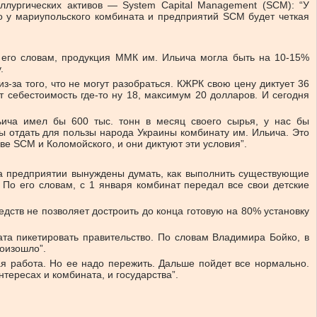
лургических активов — System Capital Management (SCM): “У
 у мариупольского комбината и предприятий SCM будет четкая
о его словам, продукция ММК им. Ильича могла быть на 10-15%
.
из-за того, что не могут разобраться. КЖРК свою цену диктует 36
т себестоимость где-то ну 18, максимум 20 долларов. И сегодня
ьича имел бы 600 тыс. тонн в месяц своего сырья, у нас бы
бы отдать для пользы народа Украины комбинату им. Ильича. Это
аве SCM и Коломойского, и они диктуют эти условия”.
 на предприятии вынуждены думать, как выполнить существующие
. По его словам, с 1 января комбинат передал все свои детские
ств не позволяет достроить до конца готовую на 80% установку
а пикетировать правительство. По словам Владимира Бойко, в
роизошло”.
я работа. Но ее надо пережить. Дальше пойдет все нормально.
тересах и комбината, и государства”.