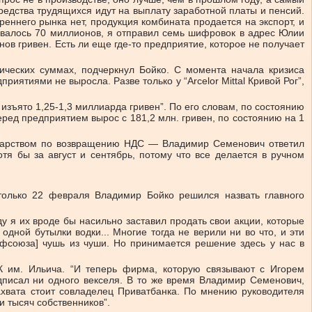
средства трудящихся идут на выплату заработной платы и пенсий.
еннего рынка нет, продукция комбината продается на экспорт, и
тавалось 70 миллионов, я отправил семь шифровок в адрес Юлии
ов гривен. Есть ли еще где-то предприятие, которое не получает
ческих суммах, подчеркнул Бойко. С момента начала кризиса
иятиями не выросла. Разве только у “Arcelor Mittal Кривой Рог”,
изъято 1,25-1,3 миллиарда гривен”. По его словам, по состоянию
еред предприятием вырос с 181,2 млн. гривен, по состоянию на 1
сударством по возвращению НДС — Владимир Семенович ответил
я бы за август и сентябрь, потому что все делается в ручном
только 22 февраля Владимир Бойко решился назвать главного
ду я их вроде бы насильно заставил продать свои акции, которые
одной бутылки водки... Многие тогда не верили ни во что, и эти
рофсоюза] чушь из чуши. Но принимается решение здесь у нас в
 им. Ильича. “И теперь фирма, которую связывают с Игорем
одписал ни одного векселя. В то же время Владимир Семенович,
захвата стоит совладелец Приватбанка. По мнению руководителя
и тысяч собственников”.