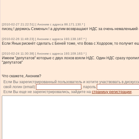
[2010-02-27 21:22:51] [ Аноним с адреса 86.171.130.* ]
писец ! держись Семеныч ! а другим возвращают НДС за очень немаленький 
[2010-02-26 11:48:23] [ Аноним с адреса 193.138.187.* ]
Если Янык рискнёт сделать с Беней тоже, что Вова с Ходором, то получит 
[2010-02-24 11:30:38] [ Аноним с адреса 193.109.163.* ]
Имеем "депутатов" которые с двух лохов взяли НДС. Один НДС сразу пропил
"депутатов"
Что скажете, Аноним?
Если Вы зарегистрированный пользователь и хотите участвовать в дискусс
свой логин (email)
, пароль
Если Вы еще не зарегистрировались, зайдите на
страницу регистрации
.