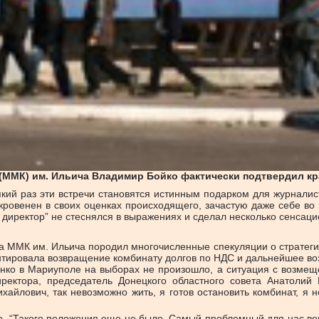
(ММК) им. Ильича Владимир Бойко фактически подтвердил кр
який раз эти встречи становятся истинным подарком для журнали
кровенен в своих оценках происходящего, зачастую даже себе во
директор” не стеснялся в выражениях и сделал несколько сенсац
 ММК им. Ильича породил многочисленные спекуляции о стратег
нтировала возвращение комбинату долгов по НДС и дальнейшее во
нко в Мариуполе на выборах не произошло, а ситуация с возмещ
ректора, председатель Донецкого областного совета Анатолий 
хайлович, так невозможно жить, я готов остановить комбинат, я 
 “Такого положения еще не было. Самый проблемный для нас вопр