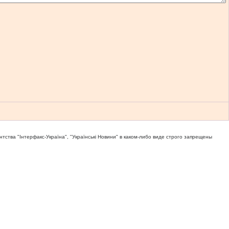
тва "Iнтерфакс-Україна", "Українськi Новини" в каком-либо виде строго запрещены