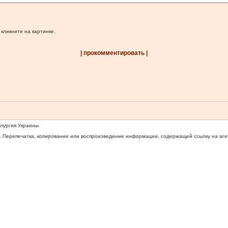
 кликните на картинке.
| прокомментировать |
ллургия Украины
 Перепечатка, копирование или воспроизведение информации, содержащей ссылку на агентс