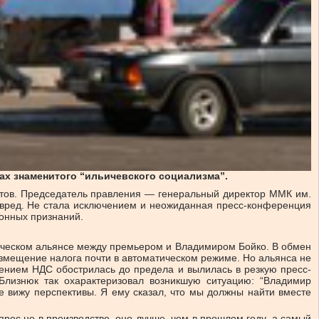
ах знаменитого “ильичевского социализма”.
стов. Председатель правления — генеральный директор ММК им.
 вред. Не стала исключением и неожиданная пресс-конференция
ионных признаний.
ическом альянсе между премьером и Владимиром Бойко. В обмен
змещение налога почти в автоматическом режиме. Но альянса не
ением НДС обострилась до предела и вылилась в резкую пресс-
Близнюк так охарактеризовал возникшую ситуацию: “Владимир
не вижу перспективы. Я ему сказал, что мы должны найти вместе
ос не в производстве, оно лучше, чем в прошлом году, а самый