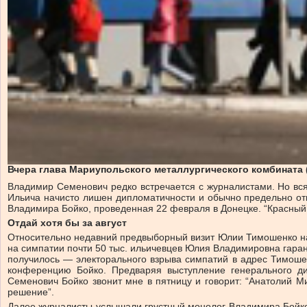
Вчера глава Мариупольского металлургического комбината 
Владимир Семенович редко встречается с журналистами. Но вс
Ильича начисто лишен дипломатичности и обычно предельно от
Владимира Бойко, проведенная 22 февраля в Донецке. “Красный 
Отдай хотя бы за август
Относительно недавний предвыборный визит Юлии Тимошенко на
на симпатии почти 50 тыс. ильичевцев Юлия Владимировна гара
получилось — электорального взрыва симпатий в адрес Тимоше
конференцию Бойко. Предваряя выступление генерального ди
Семенович Бойко звонит мне в пятницу и говорит: “Анатолий Ми
решение”.
Далее журналисты услышали грустный монолог Владимира Бойко.