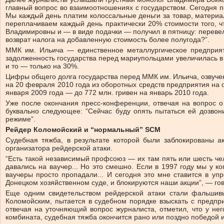
главный вопрос во взаимоотношениях с государством. Сегодня по
Мы каждый день платим колоссальные деньги за товар, материал
переплачиваем каждый день практически 20% стоимости того, ч
Владимировны и — в виде подачки — получил в пятницу: перевели
возврат налога на добавленную стоимость более полугода?”.
ММК им. Ильича — единственное металлургическое предприят
задолженность государства перед мариупольцами увеличилась в че
и то — только на 30%.
Цифры общего долга государства перед ММК им. Ильича, озвученн
на 20 февраля 2010 года из оборотных средств предприятия на о
января 2009 года — до 772 млн. гривен на январь 2010 года.
Уже после окончания пресс-конференции, отвечая на вопрос 
буквально следующее: “Сейчас буду опять пытаться ей дозвон
режиме”.
Рейдер Коломойский и “нормальный” SCM
Судебная тяжба, в результате которой были заблокированы 
организатора рейдерской атаки.
“Есть такой независимый профсоюз — их там пять или шесть чело
давались на ваучер... Но это смешно. Если в 1997 году мы у ко
ваучеры просто пропадали... И сегодня это мне ставится в уп
Донецком хозяйственном суде, и блокируются наши акции”, — гов
Еще одним свидетельством рейдерской атаки стали фальшив
Коломойским, пытается в судебном порядке взыскать с предпри
отвечая на уточняющий вопрос журналиста, отметил, что у нег
комбината, судебная тяжба окончится рано или поздно победой и