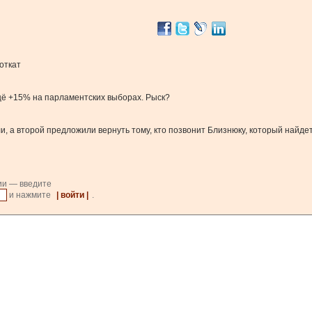
откат
ещё +15% на парламентских выборах. Рыск?
и, а второй предложили вернуть тому, кто позвонит Близнюку, который найде
ии — введите
и нажмите
| войти |
.