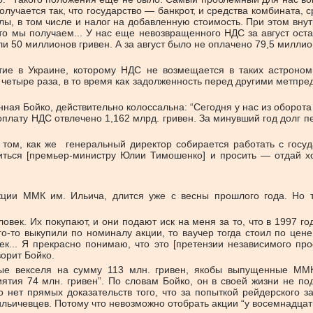
лучается так, что государство — банкрот, и средства комбината, 
ы, в том числе и налог на добавленную стоимость. При этом внутр
то мы получаем... У нас еще невозвращенного НДС за август ос
 50 миллионов гривен. А за август было не оплачено 79,5 миллион
ие в Украине, которому НДС не возмещается в таких астрономи
тыре раза, в то время как задолженность перед другими метпредпр
ая Бойко, действительно колоссальна: “Сегодня у нас из оборота 
плату НДС отвлечено 1,162 млрд. гривен. За минувший год долг п
о том, как же генеральный директор собирается работать с го
иться [премьер-министру Юлии Тимошенко] и просить — отдай хот
акции ММК им. Ильича, длится уже с весны прошлого года. Но 
век. Их покупают, и они подают иск на меня за то, что в 1997 го
го-то выкупили по номиналу акции, то ваучер тогда стоил по цене 
рек... Я прекрасно понимаю, что это [претензии независимого п
орит Бойко.
ые векселя на сумму 113 млн. гривен, якобы выпущенные ММК
ятия 74 млн. гривен”. По словам Бойко, он в своей жизни не п
о нет прямых доказательств того, что за попыткой рейдерского 
льичевцев. Потому что невозможно отобрать акции “у восемнадцат