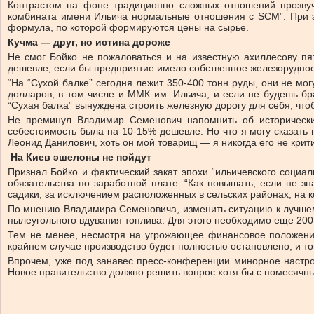
Контрастом на фоне традиционно сложных отношений прозвуч
комбината имени Ильича нормальные отношения с SCM”. При э
формула, по которой формируются цены на сырье.
Кучма — друг, но истина дороже
Не смог Бойко не пожаловаться и на известную ахиллесову пя
дешевле, если бы предприятие имело собственное железорудное
“На “Сухой балке” сегодня лежит 350-400 тонн руды, они не могу
долларов, в том числе и ММК им. Ильича, и если не будешь бра
“Сухая балка” вынуждена строить железную дорогу для себя, что
Не преминул Владимир Семенович напомнить об исторических
себестоимость была на 10-15% дешевле. Но что я могу сказать 
Леонид Данилович, хоть он мой товарищ — я никогда его не крити
На Киев
эшелоны
не пойдут
Признал Бойко и фактический закат эпохи “ильичевского социа
обязательства по заработной плате. “Как повышать, если не зн
садики, за исключением расположенных в сельских районах, на 
По мнению Владимира Семеновича, изменить ситуацию к лучшему
пылеугольного вдувания топлива. Для этого необходимо еще 200-
Тем не менее, несмотря на угрожающее финансовое положение
крайнем случае производство будет полностью остановлено, и тог
Впрочем, уже под занавес пресс-конференции минорное настро
Новое правительство должно решить вопрос хотя бы с помесячным