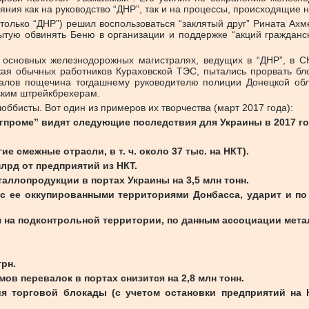
ия как на руководство “ДНР”, так и на процессы, происходящие н
только “ДНР”) решил воспользоваться “заклятый друг” Рината Ахм
ытую обвинять Беню в организации и поддержке “акций гражданс
а основных железнодорожных магистралях, ведущих в “ДНР”, в
жая обычных работников Кураховской ТЭС, пытались прорвать бло
алов пощечина тогдашнему руководителю полиции Донецкой обл
ским штрейкбрехерам.
оббисты. Вот один из примеров их творчества (март 2017 года):
ргпроме” видят следующие последствия для Украины в 2017 го
ие смежные отрасли, в т. ч. около 37 тыс. на НКТ).
лрд от предприятий из НКТ.
таллопродукции в портах Украины на 3,5 млн тонн.
 с ее оккупированными территориями Донбасса, ударит и п
я на подконтрольной территории, по данным ассоциации мета
рн.
мов перевалок в портах снизится на 2,8 млн тонн.
ия торговой блокады (с учетом остановки предприятий на 