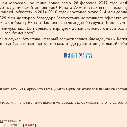
шеи колоссальное финансовое ярмо. 28 февраля 2017 года Metinv
еталлургической монополией Рината Ахметова активов, находящ
анской областях, в 2014-2016 годах составил около 214 млн долла
л 329 млн долларов благодаря “отсутствию негативного эффекта 
что отобрал у Рината Леонидовича чемодан без ручки. Теперь уже 
инимум, два. Во-первых, с изрядной долей скепсиса относитесь к
— все божья роса”.
как в случае Ахметова, который сопротивлялся блокаде, так и Кол
аина действительно проклятое место, где рулит отрицательный отбо
чи матчасть. Разберись что такое убыток в фин. отчётности и из чего он состои
яких усилий получить такие шахті и метзаводы с коксохимами. Чего-то автор
ии — введите
и нажмите
| войти |
.