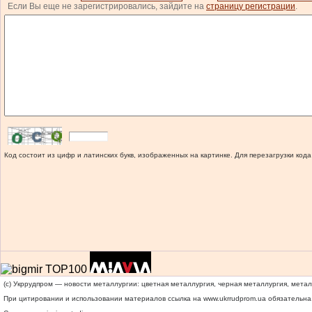
Если Вы еще не зарегистрировались, зайдите на
страницу регистрации
.
Код состоит из цифр и латинских букв, изображенных на картинке. Для перезагрузки кода
(c) Укррудпром — новости металлургии: цветная металлургия, черная металлургия, мета
При цитировании и использовании материалов ссылка на
www.ukrrudprom.ua
обязательна.