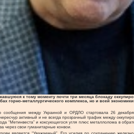
жавшуюся к тому моменту почти три месяца блокаду оккупиро
ах горно-металлургического комплекса, но и всей экономики. 
го сообщения между Украиной и ОРДЛО стартовала 26 декабря
 чересчур активный и не всегда прозрачный трафик между оккупир
вода “Метинвеста” и коксующегося угля плюс металлолома в обра
а через свои гуманитарные конвои.
крови является “Уважаемый”. Его усилия по сохранению желез