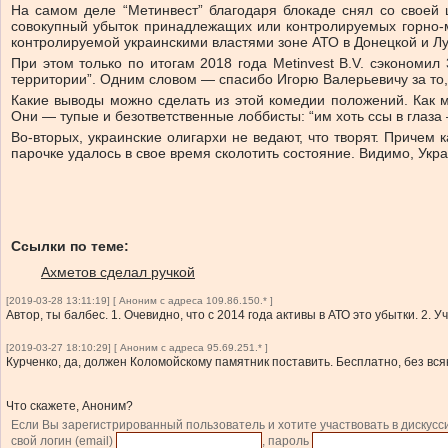
На самом деле “Метинвест” благодаря блокаде снял со своей 
совокупный убыток принадлежащих или контролируемых горно-м
контролируемой украинскими властями зоне АТО в Донецкой и Луг
При этом только по итогам 2018 года Metinvest B.V. сэкономи
территории”. Одним словом — спасибо Игорю Валерьевичу за то, 
Какие выводы можно сделать из этой комедии положений. Как м
Они — тупые и безответственные лоббисты: “им хоть ссы в глаза 
Во-вторых, украинские олигархи не ведают, что творят. Причем 
парочке удалось в свое время сколотить состояние. Видимо, Укр
Ссылки по теме:
Ахметов сделал ручкой
[2019-03-28 13:11:19] [ Аноним с адреса 109.86.150.* ]
Автор, ты балбес. 1. Очевидно, что с 2014 года активы в АТО это убытки. 2. У
[2019-03-27 18:10:29] [ Аноним с адреса 95.69.251.* ]
Курченко, да, должен Коломойскому памятник поставить. Бесплатно, без вс
Что скажете, Аноним?
Если Вы зарегистрированный пользователь и хотите участвовать в дискусс
свой логин (email)
, пароль