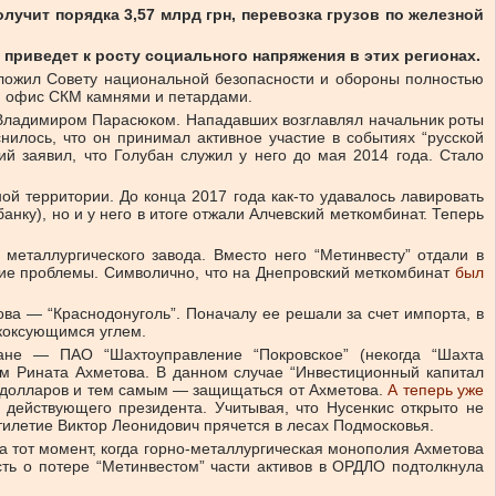
лучит порядка 3,57 млрд грн, перевозка грузов по железной
 приведет к росту социального напряжения в этих регионах.
дложил Совету национальной безопасности и обороны полностью
ий офис СКМ камнями и петардами.
м Владимиром Парасюком. Нападавших возглавлял начальник роты
илось, что он принимал активное участие в событиях “русской
ий заявил, что Голубан служил у него до мая 2014 года. Стало
й территории. До конца 2017 года как-то удавалось лавировать
нку), но и у него в итоге отжали Алчевский меткомбинат. Теперь
металлургического завода. Вместо него “Метинвесту” отдали в
ьшие проблемы. Символично, что на Днепровский меткомбинат
был
ова — “Краснодонуголь”. Поначалу ее решали за счет импорта, в
 коксующимся углем.
ане — ПАО “Шахтоуправление “Покровское” (некогда “Шахта
ам Рината Ахметова. В данном случае “Инвестиционный капитал
лн долларов и тем самым — защищаться от Ахметова.
А теперь уже
 действующего президента. Учитывая, что Нусенкис открыто не
ятилетие Виктор Леонидович прячется в лесах Подмосковья.
на тот момент, когда горно-металлургическая монополия Ахметова
сть о потере “Метинвестом” части активов в ОРДЛО подтолкнула