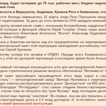
млрд, будет потеряно до 75 тыс. рабочих мест, бюджет недопо
млн тонн.
нятости в Мариуполе, Авдеевке, Кривом Роге и Каменском, что
нности блокады завершилась 15 марта, когда Петр Порошенко пре
 территориями. За день до этого активисты ОУН закидали киевск
а группу активистов во главе с лояльными Коломойскому нардепо
й полиции в Донецкой области Юрий Голубан. Очень скоро выясн
ровавшегося Ахметовым батальона “Восток” Александр Ходаковск
сь, Беня победил.
али у Ахметова контроль над его предприятиями на оккупированно
контрольный пакет этой корпорации принадлежит российскому госба
ча Сергей Курченко.
етову потерю его активов в ОРДЛО. Прежде всего Енакиевского 
ого у этой экс-донецкой корпорации в последнее время были бол
 главный поставщик коксующегося угля для метпредприятий Ахмет
айдено стратегическое решение вопроса обеспечения “Метинвеста”
й пакет крупнейшего производителя этого вида сырья в стр
аль” — металлургический завод” Виктора Нусенкиса к структур
годах помогал реструктуризировать долги “Донецкстали” на 850 м
 благодаря “Роттердаму+” стал самым сладким бизнес-партнером
м случае тоже не обошлось без “руки Москвы”: ведь последнее дес
лучил еще парочку “ништяков”. Во-первых, она как раз пришлась 
труктуризации долга в 2,3 млрд долларов. И, естественно, ново
условий финансовой капитуляции
.