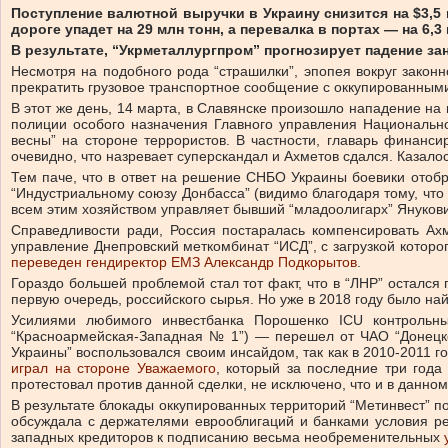
Поступление валютной выручки в Украину снизится на $3,5 
дороге упадет на 29 млн тонн, а перевалка в портах — на 6,3 
В результате, “Укрметаллургпром” прогнозирует падение за
Несмотря на подобного рода “страшилки”, эпопея вокруг зако
прекратить грузовое транспортное сообщение с оккупированными
В этот же день, 14 марта, в Славянске произошло нападение н
полиции особого назначения Главного управления Национально
весны” на стороне террористов. В частности, главарь финанси
очевидно, что назревает суперскандал и Ахметов сдался. Казало
Тем паче, что в ответ на решение СНБО Украины боевики отобр
“Индустриальному союзу Донбасса” (видимо благодаря тому, что 
всем этим хозяйством управляет бывший “младоолигарх” Янукови
Справедливости ради, Россия постаралась компенсировать Ахм
управление Днепровский меткомбинат “ИСД”, с загрузкой котор
переведен гендиректор ЕМЗ Александр Подкорытов
.
Гораздо большей проблемой стал тот факт, что в “ЛНР” остался
первую очередь, российского сырья. Но уже в 2018 году было н
Усилиями любимого инвестбанка Порошенко ICU контрольны
“Красноармейская-Западная № 1”) — перешел от ЧАО “Донецкст
Украины” воспользовался своим инсайдом, так как в 2010-2011 
играл на стороне Уважаемого
, который за последние три года
протестовал против данной сделки, не исключено, что и в данно
В результате блокады оккупированных территорий “Метинвест” по
обсуждала с держателями еврооблигаций и банками условия рес
западных кредиторов к подписанию весьма необременительных