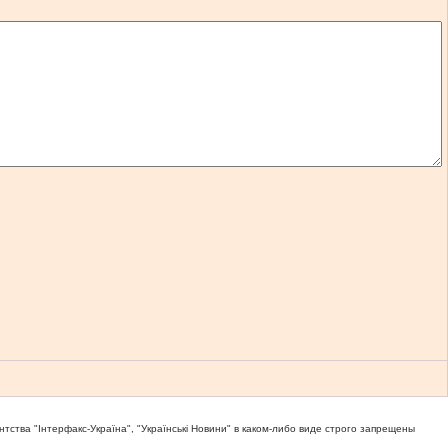
тва "Iнтерфакс-Україна", "Українськi Новини" в каком-либо виде строго запрещены