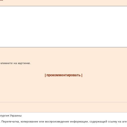
 кликните на картинке.
| прокомментировать |
ллургия Украины
 Перепечатка, копирование или воспроизведение информации, содержащей ссылку на агентс