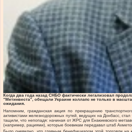
Когда два года назад СНБО фактически легализовал продол
“Метинвеста”, обещали Украине коллапс не только в масштаб
ожидания.
Напомним, гражданская акция по прекращению транспортно
активистами железнодорожных путей, ведущих на Донбасс, стал
тащили, что непопадя: начиная от ЖРС для Енакиевского метза
(например, рациями), которые боевикам передавал штаб Ахметов
Было очевидно, что главным бенефициаром этой торговли на 