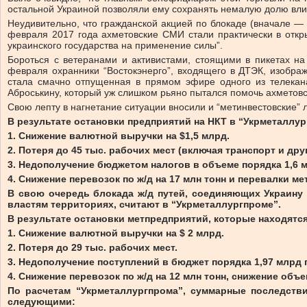
остальной Украиной позволяли ему сохранять немалую долю влиян
Неудивительно, что гражданской акцией по блокаде (вначале — 
февраля 2017 года ахметовские СМИ стали практически в откр
украинского государства на применение силы”.
Бороться с ветеранами и активистами, стоящими в пикетах н
февраля охранники “Востокэнерго”, входящего в ДТЭК, изобра
стала смачно отпущенная в прямом эфире одного из телекан
Аброськину, который уж слишком рьяно пытался помочь ахметов
Свою лепту в нагнетание ситуации вносили и “метинвестовские” л
В результате остановки предприятий на НКТ в “Укрметаллу
1. Снижение валютной выручки на $1,5 млрд.
2. Потеря до 45 тыс. рабочих мест (включая транспорт и друг
3. Недополучение бюджетом налогов в объеме порядка 1,6 м
4. Снижение перевозок по ж/д на 17 млн тонн и перевалки ме
В свою очередь блокада ж/д путей, соединяющих Украину
властям территориях, считают в “Укрметаллургпроме”.
В результате остановки метпредприятий, которые находятс
1. Снижение валютной выручки на $ 2 млрд.
2. Потеря до 29 тыс. рабочих мест.
3. Недополучение поступлений в бюджет порядка 1,97 млрд г
4. Снижение перевозок по ж/д на 12 млн тонн, снижение объе
По расчетам “Укрметаллургпрома”, суммарные последств
следующими: