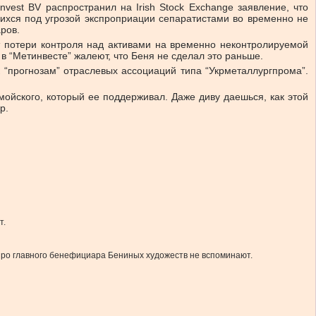
est BV распространил на Irish Stock Exchange заявление, что
ихся под угрозой экспроприации сепаратистами во временно не
ров.
от потери контроля над активами на временно неконтролируемой
в “Метинвесте” жалеют, что Беня не сделал это раньше.
 “прогнозам” отраслевых ассоциаций типа “Укрметаллургпрома”.
омойского, который ее поддерживал. Даже диву даешься, как этой
р.
т.
ы про главного бенефициара Бениных художеств не вспоминают.