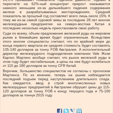
пересчете на 62%-ный концентрат прирост оказывается
намного меньшим из-за дальнейшего падения содержания
железа в разрабатываемых месторождениях. Средний
показатель за прошлый год составляет всего лишь около 15%. К
тому же из-за самой суровой зимы за последние 28 лет многие
железорудные предприятия на северо-востоке Китая в
последние несколько недель приостановили свою работу.
Судя по всему, объем предложения железной руды на мировом
рынке в ближайшее время будет ограниченным. Вследствие
этого многие специалисты считают, что по крайней мере до
конца первого квартала ее средняя стоимость будет составлять
135-140 долларов за тонну FOB Австралия. А исполнительный
директор железорудного подразделения компании Vale Жозе
Карлос Мартинс вообще считает, что рынок железной руды в
этом году будет нестабильным, а цены на нее будут колебаться
от 110 до 180 долларов за тонну CFR Китай.
Впрочем, большинство специалистов не согласны с прогнозом
Мартинса. По их мнению, теперь на рынке наблюдается
последний подъем перед наступлением длительного спада.
Как ожидается, ввод в строй многочисленных новых
железорудных предприятий в Австралии обрушит цены до 115-
120 долларов за тонну FOB к концу текущего года и 75-100
долларов за тоннук 2015 году.