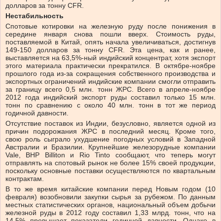
долларов за тонну CFR.
Нестабильность
Спотовые котировки на железную руду после понижения в
середине января снова пошли вверх. Стоимость руды,
поставляемой в Китай, опять начала увеличиваться, достигнув
149-150 долларов за тонну CFR. Эта цена, как и ранее,
выставляется на 63,5%-ный индийский концентрат, хотя экспорт
этого материала практически прекратился. В октябре-ноябре
прошлого года из-за сокращения собственного производства и
экспортных ограничений индийские компании смогли отправить
за границу всего 0,5 млн. тонн ЖРС. Всего в апреле-ноябре
2012 года индийский экспорт руды составил только 15 млн.
тонн по сравнению с около 40 млн. тонн в тот же период
годичной давности.
Отсутствие поставок из Индии, безусловно, является одной из
причин подорожания ЖРС в последний месяц. Кроме того,
свою роль сыграло ухудшение погодных условий в Западной
Австралии и Бразилии. Крупнейшие железорудные компании
Vale, BHP Billiton и Rio Tinto сообщают, что теперь могут
отправлять на спотовый рынок не более 15% своей продукции,
поскольку основные поставки осуществляются по квартальным
контрактам.
В то же время китайские компании перед Новым годом (10
февраля) возобновили закупки сырья за рубежом. По данным
местных статистических органов, национальный объем добычи
железной руды в 2012 году составил 1,33 млрд. тонн, что на
14,5% превышает показатели годичной давности. Однако в