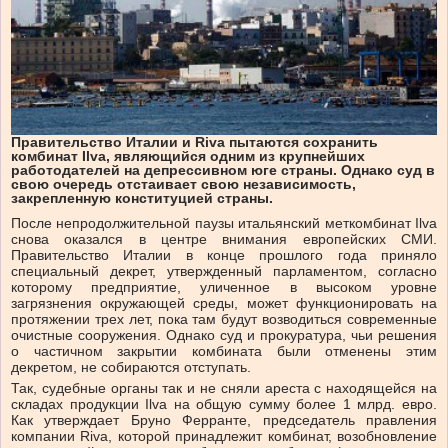
Правительство Италии и Riva пытаются сохранить
комбинат Ilva, являющийся одним из крупнейших
работодателей на депрессивном юге страны. Однако суд в
свою очередь отстаивает свою независимость,
закрепленную конституцией страны.
После непродолжительной паузы итальянский меткомбинат Ilva
снова оказался в центре внимания европейских СМИ.
Правительство Италии в конце прошлого года приняло
специальный декрет, утвержденный парламентом, согласно
которому предприятие, уличенное в высоком уровне
загрязнения окружающей среды, может функционировать на
протяжении трех лет, пока там будут возводиться современные
очистные сооружения. Однако суд и прокуратура, чьи решения
о частичном закрытии комбината были отменены этим
декретом, не собираются отступать.
Так, судебные органы так и не сняли ареста с находящейся на
складах продукции Ilva на общую сумму более 1 млрд. евро.
Как утверждает Бруно Ферранте, председатель правления
компании Riva, которой принадлежит комбинат, возобновление