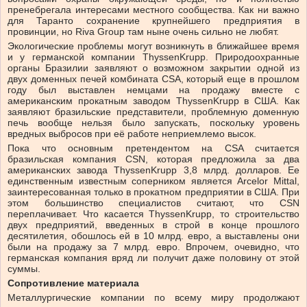
пренебрегала интересами местного сообщества. Как ни важно
для Таранто сохранение крупнейшего предприятия в
провинции, но Riva Group там ныне очень сильно не любят.
Экологические проблемы могут возникнуть в ближайшее время
и у германской компании ThyssenKrupp. Природоохранные
органы Бразилии заявляют о возможном закрытии одной из
двух доменных печей комбината CSA, который еще в прошлом
году был выставлен немцами на продажу вместе с
американским прокатным заводом ThyssenKrupp в США. Как
заявляют бразильские представители, проблемную доменную
печь вообще нельзя было запускать, поскольку уровень
вредных выбросов при её работе неприемлемо высок.
Пока что основным претендентом на CSA считается
бразильская компания CSN, которая предложила за два
американских завода ThyssenKrupp 3,8 млрд. долларов. Ее
единственным известным соперником является Arcelor Mittal,
заинтересованная только в прокатном предприятии в США. При
этом большинство специалистов считают, что CSN
переплачивает. Что касается ThyssenKrupp, то строительство
двух предприятий, введенных в строй в конце прошлого
десятилетия, обошлось ей в 10 млрд. евро, а выставлены они
были на продажу за 7 млрд. евро. Впрочем, очевидно, что
германская компания вряд ли получит даже половину от этой
суммы.
Сопротивление материала
Металлургические компании по всему миру продолжают