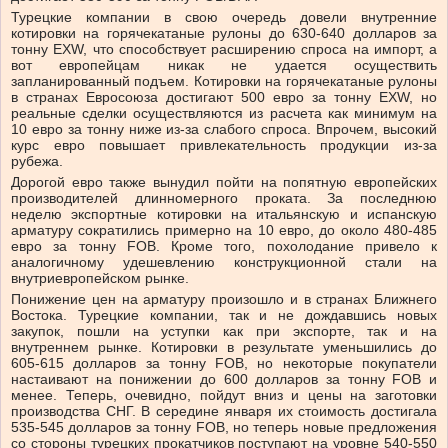
Турецкие компании в свою очередь довели внутренние
котировки на горячекатаные рулоны до 630-640 долларов за
тонну EXW, что способствует расширению спроса на импорт, а
вот европейцам никак не удается осуществить
запланированный подъем. Котировки на горячекатаные рулоны
в странах Евросоюза достигают 500 евро за тонну EXW, но
реальные сделки осуществляются из расчета как минимум на
10 евро за тонну ниже из-за слабого спроса. Впрочем, высокий
курс евро повышает привлекательность продукции из-за
рубежа.
Дорогой евро также вынудил пойти на попятную европейских
производителей длинномерного проката. За последнюю
неделю экспортные котировки на итальянскую и испанскую
арматуру сократились примерно на 10 евро, до около 480-485
евро за тонну FOB. Кроме того, похолодание привело к
аналогичному удешевлению конструкционной стали на
внутриевропейском рынке.
Понижение цен на арматуру произошло и в странах Ближнего
Востока. Турецкие компании, так и не дождавшись новых
закупок, пошли на уступки как при экспорте, так и на
внутреннем рынке. Котировки в результате уменьшились до
605-615 долларов за тонну FOB, но некоторые покупатели
настаивают на понижении до 600 долларов за тонну FOB и
менее. Теперь, очевидно, пойдут вниз и цены на заготовки
производства СНГ. В середине января их стоимость достигала
535-545 долларов за тонну FOB, но теперь новые предложения
со стороны турецких прокатчиков поступают на уровне 540-550