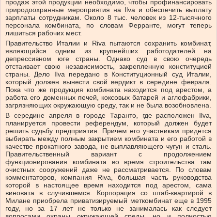
продаж этой продукции необходимо, чтобы профинансировать
природоохранные мероприятия на Ilva и обеспечить выплату
зарплаты сотрудникам. Около 8 тыс. человек из 12-тысячного
персонала комбината, по словам Ферранте, могут теперь
лишиться рабочих мест.
Правительство Италии и Riva пытаются сохранить комбинат,
являющийся одним из крупнейших работодателей на
депрессивном юге страны. Однако суд в свою очередь
отстаивает свою независимость, закрепленную конституцией
страны. Дело Ilva передано в Конституционный суд Италии,
который должен вынести свой вердикт в середине февраля.
Пока что же продукция комбината находится под арестом, а
работа его доменных печей, коксовых батарей и аглофабрики,
загрязняющих окружающую среду, так и не была возобновлена.
В середине апреля в городе Таранто, где расположен Ilva,
планируется провести референдум, который должен будет
решить судьбу предприятия. Причем его участникам придется
выбирать между полным закрытием комбината и его работой в
качестве прокатного завода, не выплавляющего чугун и сталь.
Правительственный вариант с продолжением
функционирования комбината во время строительства там
очистных сооружений даже не рассматривается. По словам
комментаторов, компания Riva, большая часть руководства
которой в настоящее время находится под арестом, сама
виновата в случившемся. Корпорация со штаб-квартирой в
Милане приобрела приватизируемый меткомбинат еще в 1995
году, но за 17 лет не только не занималась как следует
вопросами охраны окружающей среды, но и полностью