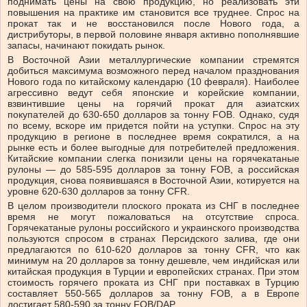
поднимать цены на свою продукцию, но реализовать эти
повышения на практике им становится все труднее. Спрос на
прокат так и не восстановился после Нового года, а
дистрибуторы, в первой половине января активно пополнявшие
запасы, начинают покидать рынок.
В Восточной Азии металлургические компании стремятся
добиться максимума возможного перед началом празднования
Нового года по китайскому календарю (10 февраля). Наиболее
агрессивно ведут себя японские и корейские компании,
взвинтившие цены на горячий прокат для азиатских
покупателей до 630-650 долларов за тонну FOB. Однако, судя
по всему, вскоре им придется пойти на уступки. Спрос на эту
продукцию в регионе в последнее время сократился, а на
рынке есть и более выгодные для потребителей предложения.
Китайские компании слегка понизили цены на горячекатаные
рулоны — до 585-595 долларов за тонну FOB, а российская
продукция, снова появившаяся в Восточной Азии, котируется на
уровне 620-630 долларов за тонну CFR.
В целом производители плоского проката из СНГ в последнее
время не могут пожаловаться на отсутствие спроса.
Горячекатаные рулоны российского и украинского производства
пользуются спросом в странах Персидского залива, где они
предлагаются по 610-620 долларов за тонну CFR, что как
минимум на 20 долларов за тонну дешевле, чем индийская или
китайская продукция в Турции и европейских странах. При этом
стоимость горячего проката из СНГ при поставках в Турцию
составляет 550-565 долларов за тонну FOB, а в Европе
достигает 580-590 за тонну FOB/DAP.