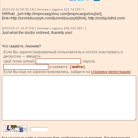
[2013-02-19 00:26:13] [ Аноним с адреса 222.74.220.* ]
HRRxkl , [url=http://rmpncaegshnu.com/]rmpncaegshnu[/url],
[link=http://szvmlduuzpyb.com/]szvmlduuzpyb[/link], http://zrotsjciidhd.com/
[2013-02-17 13:27:53] [ Аноним с адреса 206.223.182.* ]
Just what the doctor ordreed, thankity you!
Что скажете, Аноним?
Если Вы зарегистрированный пользователь и хотите участвовать в
дискуссии — введите
свой логин (email)
, пароль
и нажмите
| войти |
.
Если Вы еще не зарегистрировались, зайдите на
страницу регистрации
.
Код состоит из цифр и латинских букв, изображенных на картинке. Для перезагрузки