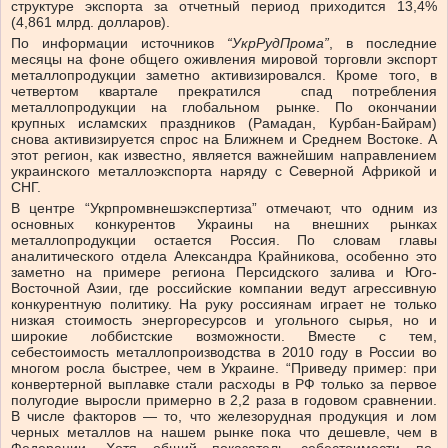
структуре экспорта за отчетный период приходится 13,4%
(4,861 млрд. долларов).
По информации источников
“УкрРудПрома”
, в последние
месяцы на фоне общего оживления мировой торговли экспорт
металлопродукции заметно активизировался. Кроме того, в
четвертом квартале прекратился спад потребления
металлопродукции на глобальном рынке. По окончании
крупных исламских праздников (Рамадан, Курбан-Байрам)
снова активизируется спрос на Ближнем и Среднем Востоке. А
этот регион, как известно, является важнейшим направлением
украинского металлоэкспорта наряду с Северной Африкой и
СНГ.
В центре “Укрпромвнешэкспертиза” отмечают, что одним из
основных конкурентов Украины на внешних рынках
металлопродукции остается Россия. По словам главы
аналитического отдела Александра Крайникова, особенно это
заметно на примере региона Персидского залива и Юго-
Восточной Азии, где российские компании ведут агрессивную
конкурентную политику. На руку россиянам играет не только
низкая стоимость энергоресурсов и угольного сырья, но и
широкие лоббистские возможности. Вместе с тем,
себестоимость металлопроизводства в 2010 году в России во
многом росла быстрее, чем в Украине. “Приведу пример: при
конвертерной выплавке стали расходы в РФ только за первое
полугодие выросли примерно в 2,2 раза в годовом сравнении.
В числе факторов — то, что железорудная продукция и лом
черных металлов на нашем рынке пока что дешевле, чем в
Федерации. Хотя общий показатель себестоимости по-