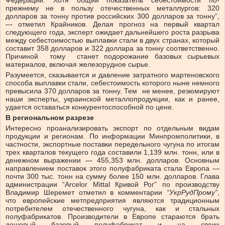
прежнему не в пользу отечественных металлургов: 320
долларов за тонну против российских 300 долларов за тонну”,
— отметил Крайников. Делая прогноз на первый квартал
следующего года, эксперт ожидает дальнейшего роста разрыва
между себестоимостью выплавки стали в двух странах, который
составит 358 долларов и 322 доллара за тонну соответственно.
Причиной тому станет подорожание базовых сырьевых
материалов, включая железорудное сырье.
Разумеется, сказывается и давление затратного мартеновского
способа выплавки стали, себестоимость которого ныне немного
превысила 370 долларов за тонну. Тем не менее, резюмируют
наши эксперты, украинской металлопродукции, как и ранее,
удается оставаться конкурентоспособной по цене.
В региональном разрезе
Интересно проанализировать экспорт по отдельным видам
продукции и регионам. По информации Минпромполитики, в
частности, экспортные поставки передельного чугуна по итогам
трех кварталов текущего года составили 1,139 млн. тонн, или в
денежном выражении — 455,353 млн. долларов. Основным
направлением поставок этого полуфабриката стала Европа —
почти 300 тыс. тонн на сумму более 150 млн. долларов. Глава
администрации “Arcelor Mittal Кривой Рог” по производству
Владимир Шеремет отметил в комментарии
“УкрРудПрому”
,
что европейские метпредприятия являются традиционным
потребителем отечественного чугуна, как и стальных
полуфабрикатов. Производители в Европе стараются брать
дешевый базовый полуфабрикат и на своих