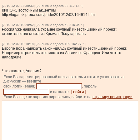
[2010-12-02 22:30:33] [ Аноним с адреса 92.112.13.* ]
КИНО -С восточным акцентом
http://lugansk.proua.com/pride/2010/12/02/164914.html
[2010-12-02 10:20:52] [ Аноним с адреса 62.216.35.* ]
Россия уже навязала Украине крупный инвестиционный проект:
строительство моста из Крыма в Тьмутаракань
[2010-12-02 10:10:18] [ Аноним с адреса 109.162.27.* ]
Европе пора навязать какой-нибудь крупный инвестиционный проект.
Например строительство моста из Англии во Францию. Или что-то
наподобие.
Что скажете, Аноним?
Если Вы зарегистрированный пользователь и хотите участвовать в
дискуссии — введите
свой логин (email)
, пароль
и нажмите
| войти |
.
Если Вы еще не зарегистрировались, зайдите на
страницу регистрации
.