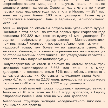
энергосберегающих мощностях получать сталь и прокат
западного уровня качества. Основная часть чугуна по итогам
первых трех кварталов года поступила в Италию — 257 тыс.
тонн на сумму более 100 млн. долларов. Также чугун
поставлялся в Болгарию, Польшу, Германию, Великобританию,
Испанию.
Азия — второй по объемам потребитель украинского чугуна.
Поставки в этот регион по итогам первых трех кварталов года
составили 100,322 тыс. тонн на сумму 41 млн. долларов. По
оценке профильного департамента Минпромполитики,
причины низкой стоимости поставок в Азию понятны: чугун —
недорогой товар, тем более — на азиатском рынке. Что
касается объемов, то в азиатском регионе высока конкуренция
со стороны местных поставщиков. Это утверждение касается и
всех остальных видов металлопродукции.
Полуфабрикатов из стали в слитках по итогам первых трех
кварталов экспортировано 8,663 млн. тонн на 4 млрд.
долларов, что составило около 37% всего объема экспорта в
денежном выражении. Основным получателем стала Азия —
около 4,7 млн. тонн на 2,138 млрд. долларов, на втором месте
Европа — 2,648 млн. тонн на 1,222 млрд. долларов.
Горячекатаный плоский прокат продавался примущественно в
Азию — 2,018 млн. тонн на 1,067 млрд. долларов, в Европу
отправлено более 1 млн. тонн на 577 млн. долларов.
Аналогична структура экспорта холоднокатаного плоского и
длинномерного проката.