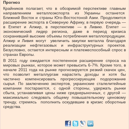
Прогноз
Крайников полагает, что в обозримой перспективе главным
направлением металлоэкспорта из Украины останется
Ближний Восток и страны Юго-Востостоной Азии. Продолжится
расширение экспорта в Северную Африку, в первую очередь —
в Египет и Алжир, в перспективе — в Ливию. Египет —
экономический лидер региона, даже в период кризиса
сохранивший высокие объемы потребления металлопродукции.
Алжир и Ливия могут увеличить закупки металла благодаря
реализации нефтегазовых и инфраструктурных проектов.
Безусловно, остается интересным и платежеспособный спрос в
странах Европы.
В 2011 году ожидается постепенное расширение спроса на
мировых рынках, которое может превысить 6-7%. Кроме того, в
начале 2011 года на рынке прогнозируется резкий скачок цен,
что позволит металлургам нарастить доходы и хотя бы
частично компенсировать прогрессирующее подорожание
сырья. По заключению экспертов, украинские сталелитейные
компании постараются, с одной стороны, удержать рынки
сбыта, устанавливая цены ниже среднерыночных, с другой —
максимально следовать общему повышательному ценовому
тренду, стремясь пополнить оскудевшие в кризис оборотные
средства.