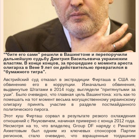
“*бите его сами” решили в Вашингтоне и перепоручили
дальнейшую судьбу Дмитрия Васильевича украинским
властям. В конце концов, за прошедшие с момента ареста
олигарха в Вене 9 лет он действительно превратился в
“бумажного тигра”.
Австрийский суд отказал в экстрадиции Фирташа в США по
обвинению его в коррупции. Изначально обвинения,
выдвинутые Штатами в 2014 году, выглядели “притянутыми за
уши”. Было очевидно, что главная цель Вашингтона: хоть как-то
помешать на тот момент весьма могущественному украинскому
олигарху принять участие в разделе постмайданного
политического пирога.
Этот куш Фирташ сорвал в результате резкого охлаждения
отношений с Януковичем, начиная примерно с конца 2012 года.
Несмотря на то, что владелец Group DF наряду с Ринатом
Ахметовым был одним из ключевых спонсоров Партии
регионов, стало очевидно, что взращенные тогдашним