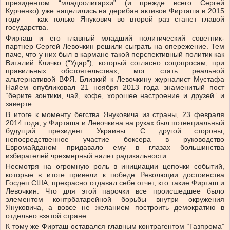
президентом “младоолигархи” (и прежде всего Сергей
Курченко) уже нацелились на дерибан активов Фирташа в 2015
году — как только Янукович во второй раз станет главой
государства.
Фирташ и его главный младший политический советник-
партнер Сергей Левочкин решили сыграть на опережение. Тем
паче, что у них был в кармане такой перспективный политик как
Виталий Кличко (“Удар”), который согласно соцопросам, при
правильных обстоятельствах, мог стать реальной
альтернативой ВФЯ. Близкий к Левочкину журналист Мустафа
Найем опубликовал 21 ноября 2013 года знаменитый пост
“берите зонтики, чай, кофе, хорошее настроение и друзей” и
заверте…
В итоге к моменту бегства Януковича из страны, 23 февраля
2014 года, у Фирташа и Левочкина на руках был потенциальный
будущий президент Украины. С другой стороны,
непосредственное участие боксера в руководство
Евромайданом придавало ему в глазах большинства
избирателей чрезмерный налет радикальности.
Несмотря на огромную роль в инициации цепочки событий,
которые в итоге привели к победе Революции достоинства
Госдеп США, прекрасно отдавал себе отчет, кто такие Фирташ и
Левочкин. Что для этой парочки все происшедшее было
элементом контрбатарейной борьбы внутри окружения
Януковича, а вовсе не желанием построить демократию в
отдельно взятой стране.
К тому же Фирташ оставался главным контрагентом “Газпрома”