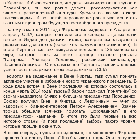
в Украине. И было очевидно, что даже инициировав по глупости
Евромайдан, он все равно должен рассматриваться как
элемент разветвленной агентуры Кремля со всеми отсюда
вытекающими. И вот такой персонаж не ровен час мог стать
главным акционером будущего постмайданного президента.
Поэтому в марте 2014 года Фирташ был задержан в Австрии по
запросу США, которые обвнили его в сговоре с целью дачи
взяток в Индии для добычи титана, который используется в
реактивных двигателях (более чем надуманное обвинение). В
итоге Фирташа все-таки выпустили под залог в 125 миллионов
евро, которые внес за него партнер главного решалы
“Газпрома” Алишера Усманова, российский миллиардер
Василий Анисимов. С тех самых пор Фирташ с разной степенью
успешности оспаривает свою экстрадицию в США.
Несмотря на задержание в Вене Фирташ таки сумел принять
активное участие в избрании нового украинского президента. В
ходе ряда встреч в Вене (последняя из которых состоялась в
конце марта 2014 года) газовый барон подписал “понятийку” со
своим кандидатом Кличко и будущим президентом Порошенко.
Боксер получал Киев, а Фирташ с Левочкиным — учет их
кадровых и бизнес-интересов Петром Алексеевичем. Взамен
троица обещала всячески помогать “шоколадному” в его
президентской кампании. В итоге это были первые за всю
историю страны (и пока последние) выборы такого уровня,
которые прошли в один тур.
В свою очередь, пусть и не идеально, но монополия Фирташа
прошла “пятилетку Пороха” без больших потерь. Они наступили