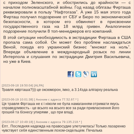
с приходом Зеленского, и обострились до крайности — с
началом полномасштабной войны. Год назад облгазы Фирташа
реквизировали в пользу “Нафтогаза”. А уже 15 мая этого года
Фирташ получил подозрение от СБУ и Бюро по экономической
безопасности, в котором его обвиняют в присвоении
государственного газа на 18 млрд гривен. Аналогичное
подозрение получили 8 топ-менеджеров его компаний.
В этой ситуации необходимость в экстрадиции Фирташа в США
пропала сама собой. Он может без проблем наслаждаться
Веной, покуда его украинский бизнес “множат на ноль”.
Впереди объявление в международный розыск по линии
Интерпола и слушания по экстрадиции Дмитрия Васильевича,
но уже в Киев.
[2023-09-18 19:50:04] [ALPA]
Травля хвірташа?))) це оксюморон, імхо, а 3.14зда алігарху реальна
[2023-06-19 10:01:38] [ Аноним с адреса 77.52.67.* ]
Ця травля Фірташа не є і ніколи не була намаганням отримати якусь
справедливость - це всього на всього все за ради привласнення його
грошей та бізнесу упирями , що при владі.
[2023-06-17 10:49:18] [ Аноним с адреса 79.135.218.* ]
Епт.. Последняя надежда на правосудие улетучилась! Только лазаренко
чувствует себя единственным лохом-сидельцем. Печалька