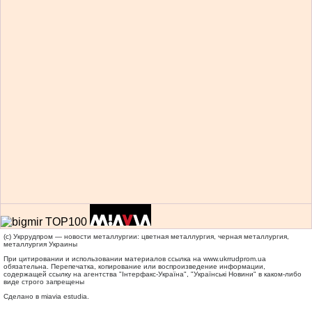
(c) Укррудпром — новости металлургии: цветная металлургия, черная металлургия,
металлургия Украины
При цитировании и использовании материалов ссылка на
www.ukrrudprom.ua
обязательна. Перепечатка, копирование или воспроизведение информации,
содержащей ссылку на агентства "Iнтерфакс-Україна", "Українськi Новини" в каком-либо
виде строго запрещены
Сделано в miavia estudia.