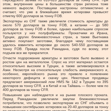
Персидского залива по 610-620 долларов за тонну CFR. При
этом, внутренние цены в большинстве стран региона тоже
немного выросли. Поставщики настроены оптимистично и
считают, что уже в ближайшее время котировки превысят
отметку 600 долларов за тонну FOB.
Экспортеры из СНГ также увеличили стоимость арматуры до
около 570 долларов за тонну FOB, а катанки — до 580
долларов за тонну FOB и более, однако наибольшим спросом
пользуются у них полуфабрикаты. Прокатчики из Ирана,
Турции, других ближневосточных стран, а также Вьетнама
активно покупают заготовки, благодаря чему поставщикам
удалось взвинтить котировки до около 540-550 долларов за
тонну FOB. Правда после Рамадана, судя по всему, этот
подъем все же прекратится.
Отчасти подорожание арматуры и заготовок было вызвано и
ростом цен на металлолом. Спрос на этот материал остается
относительно высоким в Турции, а также активизировался в
Азии. Несмотря на относительную слабость американского и,
особенно, европейского рынка это привело к появлению
некоторого дефицита и скачку цен. Некоторые продавцы
предлагают американский лом HMS № 1&2 в Турцию по 395
долларов за тонну CFR, а в Китай и на Тайвань — более чем по
400 долларов за тонну CFR.
Повышение цен наблюдается и на рынке плоского проката.
Перед Рамаданом увеличили закупки ближневосточные
потребители, что позволило экспортерам из СНГ объявить о
повышении сентябрьских котировок на 20-40 долларов за тонну
по сравнению с августовским уровнем. Толстолистовая сталь из