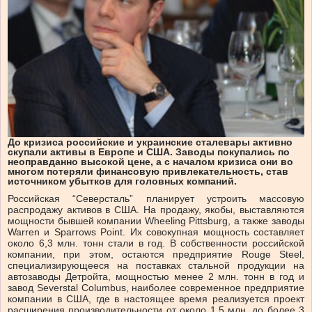
До кризиса российские и украинские сталевары активно
скупали активы в Европе и США. Заводы покупались по
неоправданно высокой цене, а с началом кризиса они во
многом потеряли финансовую привлекательность, став
источником убытков для головных компаний.
Российская “Северсталь” планирует устроить массовую
распродажу активов в США. На продажу, якобы, выставляются
мощности бывшей компании Wheeling Pittsburg, а также заводы
Warren и Sparrows Point. Их совокупная мощность составляет
около 6,3 млн. тонн стали в год. В собственности российской
компании, при этом, остаются предприятие Rouge Steel,
специализирующееся на поставках стальной продукции на
автозаводы Детройта, мощностью менее 2 млн. тонн в год и
завод Severstal Columbus, наиболее современное предприятие
компании в США, где в настоящее время реализуется проект
расширения производительности от около 1,5 млн. до более 3