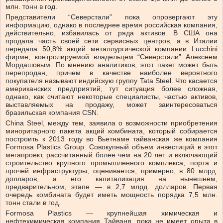
млн. тонн в год.
Представители “Северстали” пока опровергают эту
информацию, однако в последнее время российская компания,
действительно, избавилась от ряда активов. В США она
продала часть своей сети сервисных центров, а в Италии
передала 50,8% акций металлургической компании Lucchini
фирме, контролируемой владельцем “Северстали” Алексеем
Мордашовым. По мнению аналитиков, этот пакет может быть
перепродан, причем в качестве наиболее вероятного
покупателя называют индийскую группу Tata Steel. Что касается
американских предприятий, тут ситуация более сложная,
однако, как считают некоторые специалисты, частью активов,
выставляемых на продажу, может заинтересоваться
бразильская компания CSN.
China Steel, между тем, заявила о возможности приобретения
миноритарного пакета акций комбината, который собирается
построить к 2013 году во Вьетнаме тайванская же компания
Formosa Plastics Group. Совокупный объем инвестиций в этот
мегапроект, рассчитанный более чем на 20 лет и включающий
строительство крупного промышленного комплекса, порта и
прочей инфраструктуры, оценивается, примерно, в 80 млрд.
долларов, а его капитализация на нынешнем,
предварительном, этапе — в 2,7 млрд. долларов. Первая
очередь комбината будет иметь мощность порядка 7,5 млн.
тонн стали в год.
Formosa Plastics — крупнейшая химическая и
нефтехимическая компания Тайваня, пока не имеет опыта в