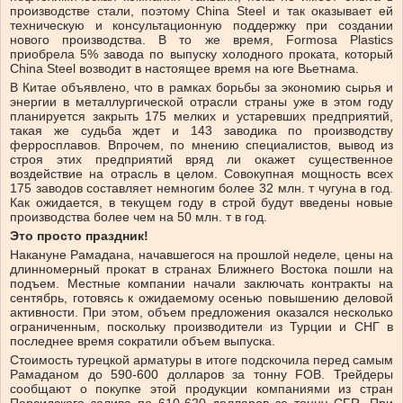
производстве стали, поэтому China Steel и так оказывает ей
техническую и консультационную поддержку при создании
нового производства. В то же время, Formosa Plastics
приобрела 5% завода по выпуску холодного проката, который
China Steel возводит в настоящее время на юге Вьетнама.
В Китае объявлено, что в рамках борьбы за экономию сырья и
энергии в металлургической отрасли страны уже в этом году
планируется закрыть 175 мелких и устаревших предприятий,
такая же судьба ждет и 143 заводика по производству
ферросплавов. Впрочем, по мнению специалистов, вывод из
строя этих предприятий вряд ли окажет существенное
воздействие на отрасль в целом. Совокупная мощность всех
175 заводов составляет немногим более 32 млн. т чугуна в год.
Как ожидается, в текущем году в строй будут введены новые
производства более чем на 50 млн. т в год.
Это просто праздник!
Накануне Рамадана, начавшегося на прошлой неделе, цены на
длинномерный прокат в странах Ближнего Востока пошли на
подъем. Местные компании начали заключать контракты на
сентябрь, готовясь к ожидаемому осенью повышению деловой
активности. При этом, объем предложения оказался несколько
ограниченным, поскольку производители из Турции и СНГ в
последнее время сократили объем выпуска.
Стоимость турецкой арматуры в итоге подскочила перед самым
Рамаданом до 590-600 долларов за тонну FOB. Трейдеры
сообщают о покупке этой продукции компаниями из стран