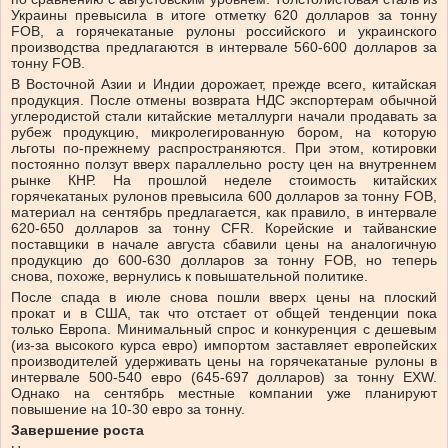
Украины превысила в итоге отметку 620 долларов за тонну
FOB, а горячекатаные рулоны российского и украинского
производства предлагаются в интервале 560-600 долларов за
тонну FOB.
В Восточной Азии и Индии дорожает, прежде всего, китайская
продукция. После отмены возврата НДС экспортерам обычной
углеродистой стали китайские металлурги начали продавать за
рубеж продукцию, микролегированную бором, на которую
льготы по-прежнему распространяются. При этом, котировки
постоянно ползут вверх параллельно росту цен на внутреннем
рынке КНР. На прошлой неделе стоимость китайских
горячекатаных рулонов превысила 600 долларов за тонну FOB,
материал на сентябрь предлагается, как правило, в интервале
620-650 долларов за тонну CFR. Корейские и тайванские
поставщики в начале августа сбавили цены на аналогичную
продукцию до 600-630 долларов за тонну FOB, но теперь
снова, похоже, вернулись к повышательной политике.
После спада в июле снова пошли вверх цены на плоский
прокат и в США, так что отстает от общей тенденции пока
только Европа. Минимальный спрос и конкуренция с дешевым
(из-за высокого курса евро) импортом заставляет европейских
производителей удерживать цены на горячекатаные рулоны в
интервале 500-540 евро (645-697 долларов) за тонну EXW.
Однако на сентябрь местные компании уже планируют
повышение на 10-30 евро за тонну.
Завершение роста