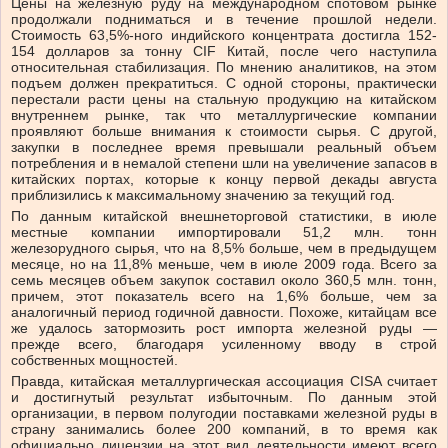
Цены на железную руду на международном спотовом рынке
продолжали подниматься и в течение прошлой недели.
Стоимость 63,5%-ного индийского концентрата достигла 152-
154 долларов за тонну CIF Китай, после чего наступила
относительная стабилизация. По мнению аналитиков, на этом
подъем должен прекратиться. С одной стороны, практически
перестали расти цены на стальную продукцию на китайском
внутреннем рынке, так что металлургические компании
проявляют больше внимания к стоимости сырья. С другой,
закупки в последнее время превышали реальный объем
потребления и в немалой степени шли на увеличение запасов в
китайских портах, которые к концу первой декады августа
приблизились к максимальному значению за текущий год.
По данным китайской внешнеторговой статистики, в июле
местные компании импортировали 51,2 млн. тонн
железорудного сырья, что на 8,5% больше, чем в предыдущем
месяце, но на 11,8% меньше, чем в июле 2009 года. Всего за
семь месяцев объем закупок составил около 360,5 млн. тонн,
причем, этот показатель всего на 1,6% больше, чем за
аналогичный период годичной давности. Похоже, китайцам все
же удалось затормозить рост импорта железной руды —
прежде всего, благодаря усиленному вводу в строй
собственных мощностей.
Правда, китайская металлургическая ассоциация CISA считает
и достигнутый результат избыточным. По данным этой
организации, в первом полугодии поставками железной руды в
страну занимались более 200 компаний, в то время как
официально лицензии на этот вид деятельности имеют всего