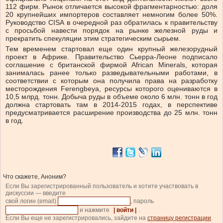
112 фирм. Рынок отличается высокой фрагментарностью: доля
20 крупнейших импортеров составляет немногим более 50%.
Руководство CISA в очередной раз обратилась к правительству
с просьбой навести порядок на рынке железной руды и
прекратить спекуляции этим стратегическим сырьем.
Тем временем стартовал еще один крупный железорудный
проект в Африке. Правительство Сьерра-Леоне подписало
соглашение с британской фирмой African Minerals, которая
занималась ранее только разведывательными работами, в
соответствии с которым она получила права на разработку
месторождения Ferengbeya, ресурсы которого оцениваются в
10,5 млрд. тонн. Добыча руды в объеме около 6 млн. тонн в год
должна стартовать там в 2014-2015 годах, в перспективе
предусматривается расширение производства до 25 млн. тонн
в год.
Что скажете, Аноним?
Если Вы зарегистрированный пользователь и хотите участвовать в
дискуссии — введите
свой логин (email)
, пароль
и нажмите
| войти |
.
Если Вы еще не зарегистрировались, зайдите на
страницу регистрации
.