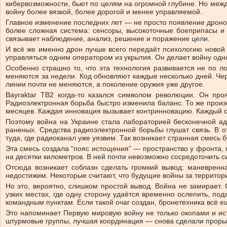
кибервозможности, бьют по целям на огромной глубине. Но межд
войну более вязкой, более дорогой и менее управляемой.
Главное изменение последних лет — не просто появление дронов.
более сложная система: сенсоры, высокоточные боеприпасы и с
связывает наблюдение, анализ, решение и поражение цели.
И всё же именно дрон лучше всего передаёт психологию новой 
управляться одним оператором из укрытия. Он делает войну одно
Особенно страшно то, что эта технология развивается не по л
меняются за недели. Код обновляют каждые несколько дней. Че
линии почти не меняются, а поколение оружия уже другое.
Bayraktar TB2 когда-то казался символом революции. Он про
Радиоэлектронная борьба быстро изменила баланс. То же произ
месяцев. Каждая инновация вызывает контринновацию. Каждый сп
Поэтому война на Украине стала лабораторией бесконечной ад
раненых. Средства радиоэлектронной борьбы глушат связь. В 
туда, где радиоканал уже уязвим. Так возникает странная смесь 
Эта смесь создала “пояс истощения” — пространство у фронта, 
на десятки километров. В ней почти невозможно сосредоточить 
Отсюда возникает соблазн сделать громкий вывод: маневрен
недостижим. Некоторые считают, что будущие войны за террито
Но это, вероятно, слишком простой вывод. Война не замирает. 
узких местах, где одну сторону удаётся временно ослепить, по
командным пунктам. Если такой очаг создан, бронетехника всё е
Это напоминает Первую мировую войну не только окопами и ис
штурмовые группы, лучшая координация — снова сделали прорыв 