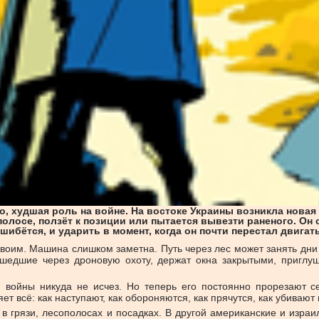
но, худшая роль на войне. На востоке Украины возникла новая
полосе, ползёт к позиции или пытается вывезти раненого. Он
шибётся, и ударить в момент, когда он почти перестал двигат
 своим. Машина слишком заметна. Путь через лес может занять дн
ошедшие через дроновую охоту, держат окна закрытыми, приглуша
войны никуда не исчез. Но теперь его постоянно прорезают сен
т всё: как наступают, как обороняются, как прячутся, как убивают
в грязи, лесополосах и посадках. В другой американские и израи