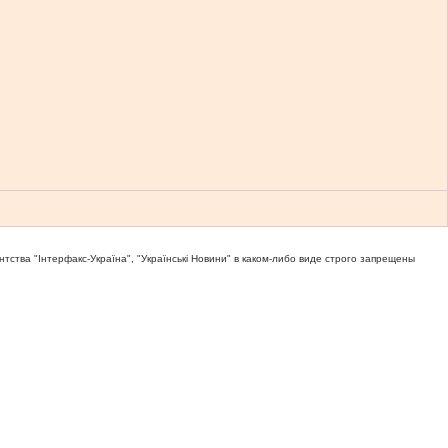
тва "Iнтерфакс-Україна", "Українськi Новини" в каком-либо виде строго запрещены