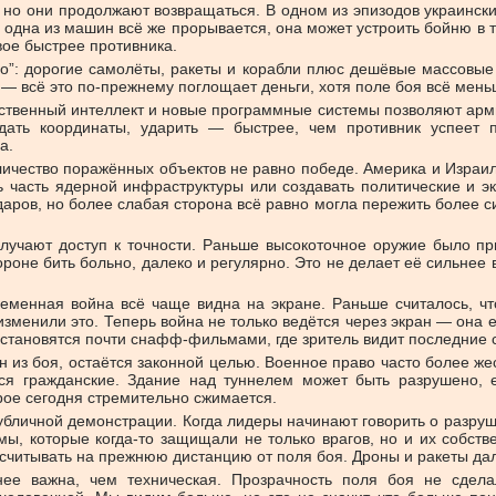
”, но они продолжают возвращаться. В одном из эпизодов украинс
 одна из машин всё же прорывается, она может устроить бойню в ты
вое быстрее противника.
о”: дорогие самолёты, ракеты и корабли плюс дешёвые массовые
 всё это по-прежнему поглощает деньги, хотя поле боя всё мен
твенный интеллект и новые программные системы позволяют армия
едать координаты, ударить — быстрее, чем противник успеет 
а.
личество поражённых объектов не равно победе. Америка и Израиль
ть часть ядерной инфраструктуры или создавать политические и э
аров, но более слабая сторона всё равно могла пережить более с
олучают доступ к точности. Раньше высокоточное оружие было п
роне бить больно, далеко и регулярно. Это не делает её сильнее 
еменная война всё чаще видна на экране. Раньше считалось, что 
 изменили это. Теперь война не только ведётся через экран — она
 становятся почти снафф-фильмами, где зритель видит последние с
ен из боя, остаётся законной целью. Военное право часто более же
тся гражданские. Здание над туннелем может быть разрушено, 
рое сегодня стремительно сжимается.
публичной демонстрации. Когда лидеры начинают говорить о разруш
мы, которые когда-то защищали не только врагов, но и их собств
ссчитывать на прежнюю дистанцию от поля боя. Дроны и ракеты да
ее важна, чем техническая. Прозрачность поля боя не сдел