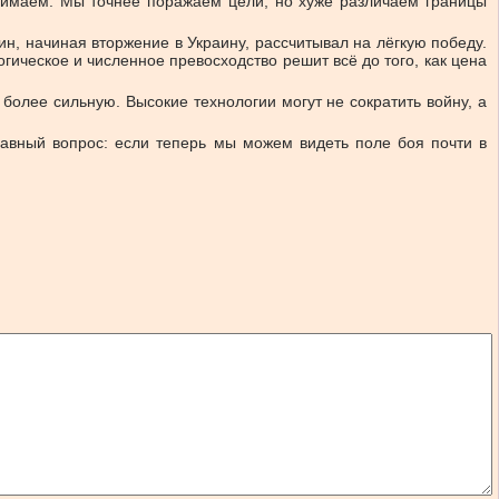
онимаем. Мы точнее поражаем цели, но хуже различаем границы
, начиная вторжение в Украину, рассчитывал на лёгкую победу.
гическое и численное превосходство решит всё до того, как цена
 более сильную. Высокие технологии могут не сократить войну, а
лавный вопрос: если теперь мы можем видеть поле боя почти в