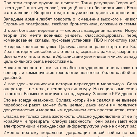
При этом старое оружие не исчезает. Танки регулярно “хоронят
всего две “танка-черепахи”, защищённые от беспилотников. Если
и артиллерию. Вопрос в том, кто научится соединять старое и но
Западные армии любят говорить о “смешении высокого и низког
Огромные платформы, тяжёлая бронетехника, сложные системы —
Вторая большая перемена — скорость наведения на цель. Искусс
теории это мечта военных: увидеть, классифицировать, пер
командование, склады, пусковые установки, ПВО и логистику враг
Но здесь кроется ловушка. Целеуказание не равно стратегии. Ко
Иран потерял способность отвечать, скрывать ракеты, сохраня
Вьетнаме считали тела, в Афганистане увеличивали число авиауд
цель сильного была недостижима.
Новая опасность в том, что слабые государства теперь тоже п
сенсоры и коммерческие технологии позволяют более слабой сто
дешёвой.
И вот здесь техническая история переходит в моральную. Совр
оператор — не тело, а тепловую сигнатуру. Но социальные сети
в контент. Взрывы монтируются под музыку. Записи с FPV-дронов
Это не всегда незаконно. Солдат, который не сдался и не вывед
переброски ракет, может быть целью, даже если им пользую
допустимостью и моральным одичанием есть пространство, кото
Опасна не только сама жестокость. Опасно удовольствие от её 
кораблям и презирать “слабую законность”, они размывают нор
электростанции и гражданская инфраструктура уже не смогут ра
Именно поэтому моральная деградация новой войны не мен