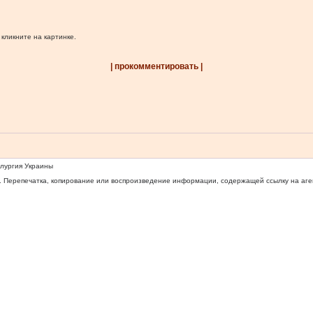
 кликните на картинке.
| прокомментировать |
ллургия Украины
 Перепечатка, копирование или воспроизведение информации, содержащей ссылку на агентс