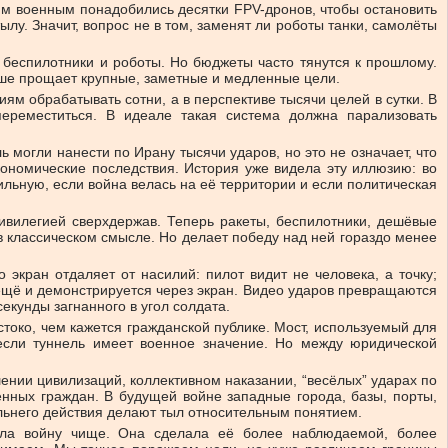
ким военным понадобились десятки FPV-дронов, чтобы остановить
лу. Значит, вопрос не в том, заменят ли роботы танки, самолёты
 беспилотники и роботы. Но бюджеты часто тянутся к прошлому.
ьше прощает крупные, заметные и медленные цели.
м обрабатывать сотни, а в перспективе тысячи целей в сутки. В
переместиться. В идеале такая система должна парализовать
 могли нанести по Ирану тысячи ударов, но это не означает, что
кономические последствия. История уже видела эту иллюзию: во
ильную, если война велась на её территории и если политическая
ривилегией сверхдержав. Теперь ракеты, беспилотники, дешёвые
в классическом смысле. Но делает победу над ней гораздо менее
экран отдаляет от насилий: пилот видит не человека, а точку;
 ещё и демонстрируется через экран. Видео ударов превращаются
екунды загнанного в угол солдата.
стоко, чем кажется гражданской публике. Мост, используемый для
если туннель имеет военное значение. Но между юридической
ении цивилизаций, коллективном наказании, “весёлых” ударах по
енных граждан. В будущей войне западные города, базы, порты,
льнего действия делают тыл относительным понятием.
ала войну чище. Она сделала её более наблюдаемой, более