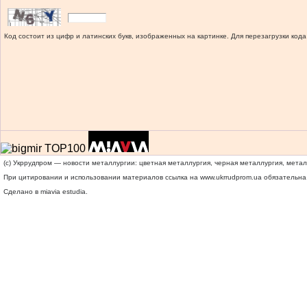
Код состоит из цифр и латинских букв, изображенных на картинке. Для перезагрузки кода
(c) Укррудпром — новости металлургии: цветная металлургия, черная металлургия, мета
При цитировании и использовании материалов ссылка на
www.ukrrudprom.ua
обязательна.
Сделано в miavia estudia.