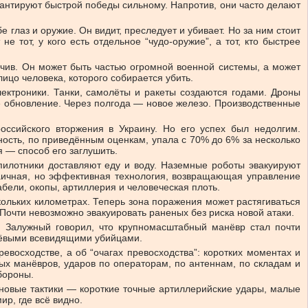
рантируют быстрой победы сильному. Напротив, они часто делают
глаз и оружие. Он видит, преследует и убивает. Но за ним стоит
тот, у кого есть отдельное “чудо-оружие”, а тот, кто быстрее
йчив. Он может быть частью огромной военной системы, а может
ицо человека, которого собирается убить.
лектроники. Танки, самолёты и ракеты создаются годами. Дроны
е обновление. Через полгода — новое железо. Производственные
оссийского вторжения в Украину. Но его успех был недолгим.
ость, по приведённым оценкам, упала с 70% до 6% за несколько
 — способ его заглушить.
пилотники доставляют еду и воду. Наземные роботы эвакуируют
хаичная, но эффективная технология, возвращающая управление
абели, окопы, артиллерия и человеческая плоть.
кольких километрах. Теперь зона поражения может растягиваться
Почти невозможно эвакуировать раненых без риска новой атаки.
 Залужный говорил, что крупномасштабный манёвр стал почти
ешёвыми всевидящими убийцами.
евосходстве, а об “очагах превосходства”: коротких моментах и
ных манёвров, ударов по операторам, по антеннам, по складам и
бороны.
новые тактики — короткие точные артиллерийские удары, малые
р, где всё видно.