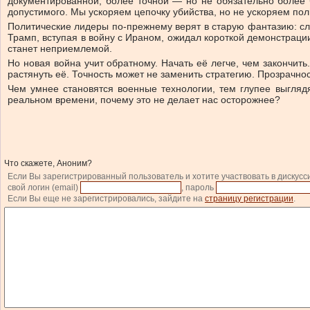
документированной, более точной — но не обязательно более 
допустимого. Мы ускоряем цепочку убийства, но не ускоряем пол
Политические лидеры по-прежнему верят в старую фантазию: сл
Трамп, вступая в войну с Ираном, ожидал короткой демонстрации
станет неприемлемой.
Но новая война учит обратному. Начать её легче, чем закончить
растянуть её. Точность может не заменить стратегию. Прозрачнос
Чем умнее становятся военные технологии, тем глупее выгляд
реальном времени, почему это не делает нас осторожнее?
Что скажете, Аноним?
Если Вы зарегистрированный пользователь и хотите участвовать в дискусс
свой логин (email)
, пароль
Если Вы еще не зарегистрировались, зайдите на
страницу регистрации
.