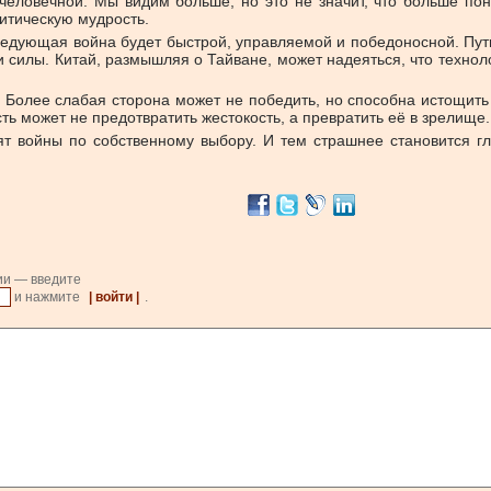
человечной. Мы видим больше, но это не значит, что больше п
итическую мудрость.
едующая война будет быстрой, управляемой и победоносной. Путин
 силы. Китай, размышляя о Тайване, может надеяться, что техноло
. Более слабая сторона может не победить, но способна истощить
ть может не предотвратить жестокость, а превратить её в зрелище.
ят войны по собственному выбору. И тем страшнее становится г
ии — введите
и нажмите
| войти |
.