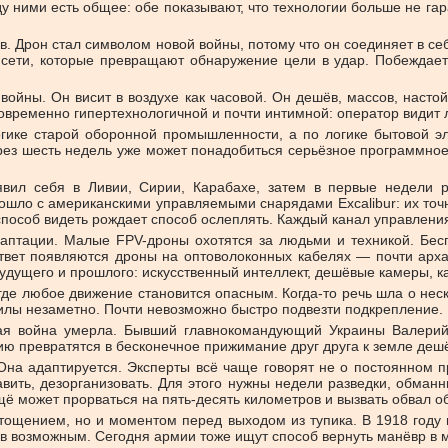
у ними есть общее: обе показывают, что технологии больше не га
 Дрон стал символом новой войны, потому что он соединяет в себе 
ети, которые превращают обнаружение цели в удар. Побеждает не 
войны. Он висит в воздухе как часовой. Он дешёв, массов, насто
временно гипертехнологичной и почти интимной: оператор видит л
огике старой оборонной промышленности, а по логике бытовой э
рез шесть недель уже может понадобиться серьёзное программно
явил себя в Ливии, Сирии, Карабахе, затем в первые недели р
ошло с американскими управляемыми снарядами Excalibur: их точн
особ видеть рождает способ ослеплять. Каждый канал управления
аптации. Малые FPV-дроны охотятся за людьми и техникой. Бес
ответ появляются дроны на оптоволоконных кабелях — почти ар
будущего и прошлого: искусственный интеллект, дешёвые камеры, к
где любое движение становится опасным. Когда-то речь шла о нес
силы незаметно. Почти невозможно быстро подвезти подкрепление. 
ная война умерла. Бывший главнокомандующий Украины Валерий
рию превратятся в бесконечное прижимание друг друга к земле д
Она адаптируется. Эксперты всё чаще говорят не о постоянном пр
давить, дезорганизовать. Для этого нужны недели разведки, обман
щё может прорваться на пять-десять километров и вызвать обвал о
тощением, но и моментом перед выходом из тупика. В 1918 году 
возможным. Сегодня армии тоже ищут способ вернуть манёвр в ми