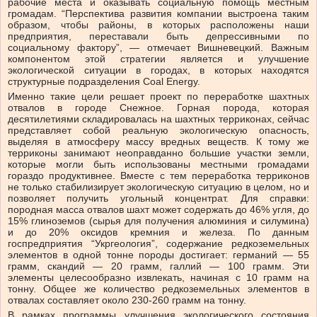
рабочие места и оказывать социальную помощь местным
громадам. “Перспектива развития компании выстроена таким
образом, чтобы районы, в которых расположены наши
предприятия, переставали быть депрессивными по
социальному фактору”, — отмечает Вишневецкий. Важным
компонентом этой стратегии является и улучшение
экологической ситуации в городах, в которых находятся
структурные подразделения Coal Energy.
Именно такие цели решает проект по переработке шахтных
отвалов в городе Снежное. Горная порода, которая
десятилетиями складировалась на шахтных терриконах, сейчас
представляет собой реальную экологическую опасность,
выделяя в атмосферу массу вредных веществ. К тому же
терриконы занимают неоправданно большие участки земли,
которые могли быть использованы местными громадами
гораздо продуктивнее. Вместе с тем переработка терриконов
не только стабилизирует экологическую ситуацию в целом, но и
позволяет получить угольный концентрат. Для справки:
породная масса отвалов шахт может содержать до 46% угля, до
15% глиноземов (сырья для получения алюминия и силумина)
и до 20% оксидов кремния и железа. По данным
госпредприятия “Укргеология”, содержание редкоземельных
элементов в одной тонне породы достигает: германий — 55
грамм, скандий — 20 грамм, галлий — 100 грамм. Эти
элементы целесообразно извлекать, начиная с 10 грамм на
тонну. Общее же количество редкоземельных элементов в
отвалах составляет около 230-260 грамм на тонну.
В рамках программы улучшения экологического состояния