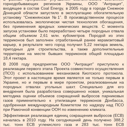
горнодобывающих регионов Украины, ООО “Антрацит”,
входящее в состав Coal Energy, в 2005 году в городе Снежное
Донецкой области запустило в эксплуатацию обогатительную
установку “Снежнянская №1”. В производственном процессе
использовалась экологически чистая технология обогащения,
без применения вредных химических веществ. С момента
запуска установки было переработано четыре породных отвала
общим объемом 2,61 млн. кубометров. Породой из этих
терриконов был заполнен отработанный ранее керамзитовый
карьер, в результате чего город получил 5,22 гектара земель,
пригодных для строительства, а также дополнительные
территории на месте бывших терриконов общей площадью
18,4 гектара.
В 2008 году предприятие ООО “Антрацит” приступило к
реализации первого этапа Проекта совместного осуществления
(ПСО) с использованием механизмов Киотского протокола.
Этот проект в настоящее время является не только первым в
Украине, но и первым в мире проектом, реализованным на
породных отвалах угольных шахт. Специально для его
внедрения была разработана совершенно новая, уникальная
методика оценки объемов сокращений выбросов парниковых
газов применительно к утилизации терриконов Донбасса,
одобренная международным Комитетом по надзору над ПСО
при Рамочной конвенции ООН по изменению климата.
Эффективная реализация единиц сокращения выбросов (ЕСВ)
началась в 2010 году. На сегодняшний день получено 388,2
тыс. тонн ЕСВ углекислого газа и 283 тыс. тонн ЕСВ