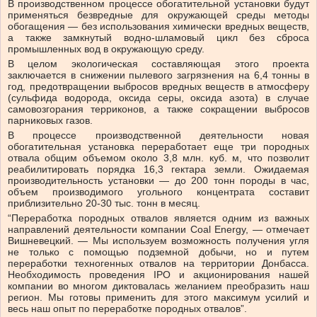
В производственном процессе обогатительной установки будут
применяться безвредные для окружающей среды методы
обогащения — без использования химически вредных веществ,
а также замкнутый водно-шламовый цикл без сброса
промышленных вод в окружающую среду.
В целом экологическая составляющая этого проекта
заключается в снижении пылевого загрязнения на 6,4 тонны в
год, предотвращении выбросов вредных веществ в атмосферу
(сульфида водорода, оксида серы, оксида азота) в случае
самовозгорания терриконов, а также сокращении выбросов
парниковых газов.
В процессе производственной деятельности новая
обогатительная установка переработает еще три породных
отвала общим объемом около 3,8 млн. куб. м, что позволит
реабилитировать порядка 16,3 гектара земли. Ожидаемая
производительность установки — до 200 тонн породы в час,
объем производимого угольного концентрата составит
приблизительно 20-30 тыс. тонн в месяц.
“Переработка породных отвалов является одним из важных
направлений деятельности компании Coal Energy, — отмечает
Вишневецкий. — Мы используем возможность получения угля
не только с помощью подземной добычи, но и путем
переработки техногенных отвалов на территории Донбасса.
Необходимость проведения IPO и акционирования нашей
компании во многом диктовалась желанием преобразить наш
регион. Мы готовы применить для этого максимум усилий и
весь наш опыт по переработке породных отвалов”.