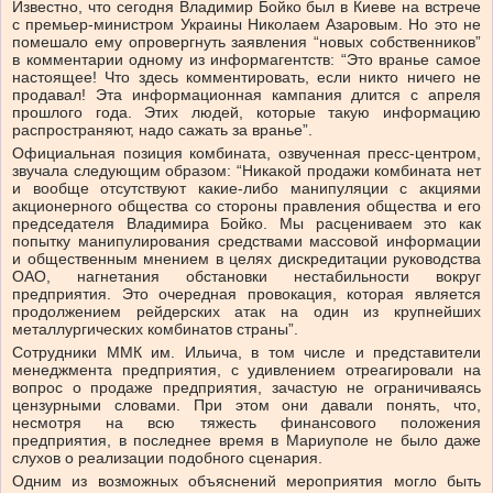
Известно, что сегодня Владимир Бойко был в Киеве на встрече
с премьер-министром Украины Николаем Азаровым. Но это не
помешало ему опровергнуть заявления “новых собственников”
в комментарии одному из информагентств: “Это вранье самое
настоящее! Что здесь комментировать, если никто ничего не
продавал! Эта информационная кампания длится с апреля
прошлого года. Этих людей, которые такую информацию
распространяют, надо сажать за вранье”.
Официальная позиция комбината, озвученная пресс-центром,
звучала следующим образом: “Никакой продажи комбината нет
и вообще отсутствуют какие-либо манипуляции с акциями
акционерного общества со стороны правления общества и его
председателя Владимира Бойко. Мы расцениваем это как
попытку манипулирования средствами массовой информации
и общественным мнением в целях дискредитации руководства
ОАО, нагнетания обстановки нестабильности вокруг
предприятия. Это очередная провокация, которая является
продолжением рейдерских атак на один из крупнейших
металлургических комбинатов страны”.
Сотрудники ММК им. Ильича, в том числе и представители
менеджмента предприятия, с удивлением отреагировали на
вопрос о продаже предприятия, зачастую не ограничиваясь
цензурными словами. При этом они давали понять, что,
несмотря на всю тяжесть финансового положения
предприятия, в последнее время в Мариуполе не было даже
слухов о реализации подобного сценария.
Одним из возможных объяснений мероприятия могло быть