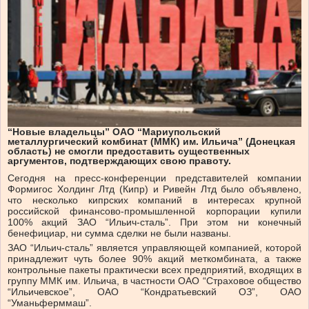
“Новые владельцы” ОАО “Мариупольский
металлургический комбинат (ММК) им. Ильича” (Донецкая
область) не смогли предоставить существенных
аргументов, подтверждающих свою правоту.
Сегодня на пресс-конференции представителей компании
Формигос Холдинг Лтд (Кипр) и Ривейн Лтд было объявлено,
что несколько кипрских компаний в интересах крупной
российской финансово-промышленной корпорации купили
100% акций ЗАО “Ильич-сталь”. При этом ни конечный
бенефициар, ни сумма сделки не были названы.
ЗАО “Ильич-сталь” является управляющей компанией, которой
принадлежит чуть более 90% акций меткомбината, а также
контрольные пакеты практически всех предприятий, входящих в
группу ММК им. Ильича, в частности ОАО “Страховое общество
“Ильичевское”, ОАО “Кондратьевский ОЗ”, ОАО
“Уманьферммаш”.