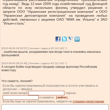
год назад”. Ведь 12 мая 2009 года хозяйственный суд Донецкой
области по иску нескольких физлиц утвердил решение о
запрете ООО “Украинская регистрационная компания” и ООО
“Украинская депозитарная компания” на проведение любых
действий, связанных с акциями ОАО “ММК им. Ильича” и ЗАО
“Ильич-сталь”.
[2010-06-04 08:59:57] [ Аноним с адреса 92.112.145.* ]
.. ошибочка вышла. раздаваемая при входе газета ильчевец оказалась
фальшивкой.
[2010-06-04 08:25:48] [ Аноним с адреса 92.112.145.* ]
А сегодня Бойко подтвердил продажу завода крупному Российскому
инвестору.
Что скажете, Аноним?
Если Вы зарегистрированный пользователь и хотите участвовать в
дискуссии — введите
свой логин (email)
, пароль
и нажмите
| войти |
.
Если Вы еще не зарегистрировались, зайдите на
страницу регистрации
.