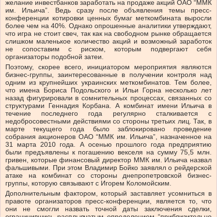
желание инвестбанков заработать на продаже акций ОАО “ММК
им. Ильича”. Ведь сразу после объявления темы пресс-
конференции котировки ценных бумаг меткомбината выросли
более чем на 40%. Однако опрошенные аналитики утверждают,
что игра не стоит свеч, так как на свободном рынке обращается
слишком маленькое количество акций и возможный заработок
не сопоставим с риском, которым подвергают себя
организаторы подобной затеи.
Поэтому, скорее всего, инициатором мероприятия являются
бизнес-группы, заинтересованные в получении контроля над
одним из крупнейших украинских меткомбинатов. Тем более,
что имена Бориса Подольского и Ильи Горна несколько лет
назад фигурировали в сомнительных процессах, связанных со
структурами Геннадия Корбана. А комбинат имени Ильича в
течение последнего года регулярно сталкивается с
недобросовестными действиями со стороны третьих лиц. Так, в
марте текущего года было заблокировано проведение
собрания акционеров ОАО “ММК им. Ильича”, назначенное на
31 марта 2010 года. А осенью прошлого года предприятию
были предъявлены к погашению векселя на сумму 75,5 млн.
гривен, которые финансовый директор ММК им. Ильича назвал
фальшивыми. При этом Владимир Бойко заявлял о рейдерской
атаке на комбинат со стороны днепропетровской бизнес-
группы, которую связывают с Игорем Коломойским.
Дополнительным фактором, который заставляет усомниться в
правоте организаторов пресс-конференции, является то, что
они не смогли назвать точной даты заключения сделки,
ограничившись расплывчатым определением “приблизительно