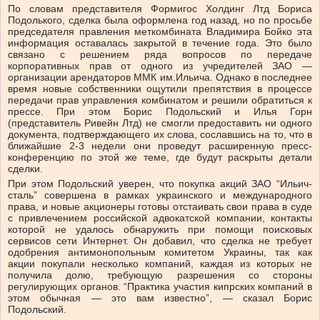
По словам представителя Формигос Холдинг Лтд Бориса
Подолького, сделка была оформлена год назад, но по просьбе
председателя правления меткомбината Владимира Бойко эта
информация оставалась закрытой в течение года. Это было
связано с решением ряда вопросов по передаче
корпоративных прав от одного из учредителей ЗАО —
организации арендаторов ММК им.Ильича. Однако в последнее
время новые собственники ощутили препятствия в процессе
передачи прав управления комбинатом и решили обратиться к
прессе. При этом Борис Подольский и Илья Горн
(представитель Ривейн Лтд) не смогли предоставить ни одного
документа, подтверждающего их слова, сославшись на то, что в
ближайшие 2-3 недели они проведут расширенную пресс-
конференцию по этой же теме, где будут раскрыты детали
сделки.
При этом Подольский уверен, что покупка акций ЗАО “Ильич-
сталь” совершена в рамках украинского и международного
права, и новые акционеры готовы отстаивать свои права в суде
с привлечением российской адвокатской компании, контакты
которой не удалось обнаружить при помощи поисковых
сервисов сети Интернет. Он добавил, что сделка не требует
одобрения антимонопольным комитетом Украины, так как
акции покупали несколько компаний, каждая из которых не
получила долю, требующую разрешения со стороны
регулирующих органов. “Практика участия кипрских компаний в
этом обычная — это вам известно”, — сказал Борис
Подольский.