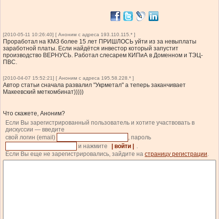
[2010-05-11 10:26:40] [ Аноним с адреса 193.110.115.* ]
Проработал на КМЗ более 15 лет ПРИШЛОСЬ уйти из за невыплаты
заработной платы. Если найдётся инвестор который запустит
производство ВЕРНУСЬ. Работал слесарем КИПиА в Доменном и ТЭЦ-
ПВС.
[2010-04-07 15:52:21] [ Аноним с адреса 195.58.228.* ]
Автор статьи сначала развалил "Укрметал" а теперь заканчивает
Макеевский меткомбинат)))))
Что скажете, Аноним?
Если Вы зарегистрированный пользователь и хотите участвовать в
дискуссии — введите
свой логин (email)
, пароль
и нажмите
| войти |
.
Если Вы еще не зарегистрировались, зайдите на
страницу регистрации
.