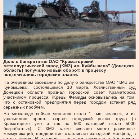
Дело о банкротстве ОАО “Краматорский
металлургический завод (КМЗ) им. Куйбышева” (Донецкая
область) получило новый оборот: к процессу
подключились городские власти.
На очередном заседании по делу о банкротстве ОАО “КМЗ им.
Куйбышева”, состоявшемся 18 марта, Хозяйственный суд
Донецкой области признал городской совет Краматорска
участником процесса. Жрецы Фемиды основывались на том,
что с остановкой предприятия перед городом встанет ряд
серьезных проблем.
На метзаводе сейчас числится около 1 тыс. человек, и их
увольнение просто взорвет городской рынок труда (в
Краматорске уже и так на 500 вакансий около 5000
безработных). С КМЗ также связано много различных
коммуникаций, предприятие отапливает заводской жилфонд в
сотню домов. И наконец — властям придется найти нового