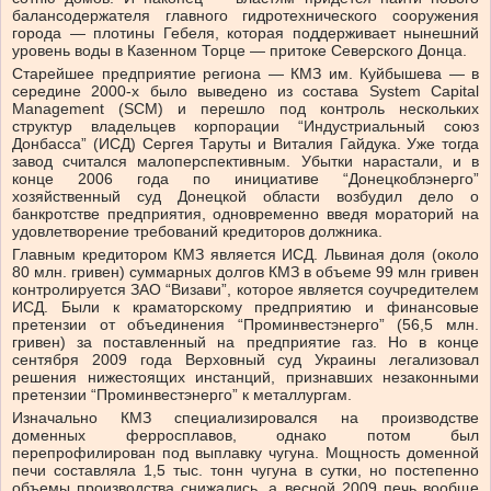
балансодержателя главного гидротехнического сооружения
города — плотины Гебеля, которая поддерживает нынешний
уровень воды в Казенном Торце — притоке Северского Донца.
Старейшее предприятие региона — КМЗ им. Куйбышева — в
середине 2000-х было выведено из состава System Capital
Management (SCM) и перешло под контроль нескольких
структур владельцев корпорации “Индустриальный союз
Донбасса” (ИСД) Сергея Таруты и Виталия Гайдука. Уже тогда
завод считался малоперспективным. Убытки нарастали, и в
конце 2006 года по инициативе “Донецкоблэнерго”
хозяйственный суд Донецкой области возбудил дело о
банкротстве предприятия, одновременно введя мораторий на
удовлетворение требований кредиторов должника.
Главным кредитором КМЗ является ИСД. Львиная доля (около
80 млн. гривен) суммарных долгов КМЗ в объеме 99 млн гривен
контролируется ЗАО “Визави”, которое является соучредителем
ИСД. Были к краматорскому предприятию и финансовые
претензии от объединения “Проминвестэнерго” (56,5 млн.
гривен) за поставленный на предприятие газ. Но в конце
сентября 2009 года Верховный суд Украины легализовал
решения нижестоящих инстанций, признавших незаконными
претензии “Проминвестэнерго” к металлургам.
Изначально КМЗ специализировался на производстве
доменных ферросплавов, однако потом был
перепрофилирован под выплавку чугуна. Мощность доменной
печи составляла 1,5 тыс. тонн чугуна в сутки, но постепенно
объемы производства снижались, а весной 2009 печь вообще