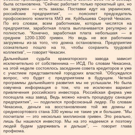
была остановлена. “Сейчас работает только прокатный цех, но
он загружен — есть заказы. Поставки идут на украинские,
российские предприятия”, — поясняет председатель
профсоюзного комитета КМЗ им. Куйбышева Сергей Чекасин.
По его словам, всем работникам, которые числятся на
предприятии, заработная плата выплачивается регулярно и
полностью. “Конечно, заработная плата небольшая — в
среднем 1200-1300 гривен. Но ведь не все работники
загружены из-за того, что домна остановлена. Предприятие
сознательно пошло на то, чтобы сохранить трудовой
коллектив”, — говорит Чекасин.
Дальнейшая судьба краматорского завода зависит
исключительно от собственника — ИСД. По словам Чекасина,
на этой неделе состоялось заседание совета кредиторов и уже
с участием представителей городских властей. “Обсуждался
вопрос, что будет с предприятием в будущем. Четкой
программы дальнейшего развития мы не услышали. Но была
озвучена информация о том, что не исключен вариант
привлечения российского инвестора. Российская фирма уже
посещала наш завод. Ведь можно начать процедуру санации
предприятия”, — поделился профсоюзный лидер. По словам
Чекасина, деньги на восстановление той же домны и
среднесортового стана 330 нужны не такие уж и большие. “Мы
посчитали — это несколько миллионов гривен. Это реально,
лишь бы нашелся инвестор. Мы на это надеемся и поэтому
людей будем удерживать и дальше”, — говорит глава
профкома.