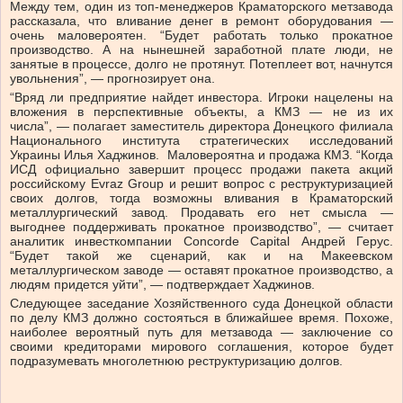
Между тем, один из топ-менеджеров Краматорского метзавода
рассказала, что вливание денег в ремонт оборудования —
очень маловероятен. “Будет работать только прокатное
производство. А на нынешней заработной плате люди, не
занятые в процессе, долго не протянут. Потеплеет вот, начнутся
увольнения”, — прогнозирует она.
“Вряд ли предприятие найдет инвестора. Игроки нацелены на
вложения в перспективные объекты, а КМЗ — не из их
числа”, — полагает заместитель директора Донецкого филиала
Национального института стратегических исследований
Украины Илья Хаджинов. Маловероятна и продажа КМЗ. “Когда
ИСД официально завершит процесс продажи пакета акций
российскому Evraz Group и решит вопрос с реструктуризацией
своих долгов, тогда возможны вливания в Краматорский
металлургический завод. Продавать его нет смысла —
выгоднее поддерживать прокатное производство”, — считает
аналитик инвесткомпании Concorde Capital Андрей Герус.
“Будет такой же сценарий, как и на Макеевском
металлургическом заводе — оставят прокатное производство, а
людям придется уйти”, — подтверждает Хаджинов.
Следующее заседание Хозяйственного суда Донецкой области
по делу КМЗ должно состояться в ближайшее время. Похоже,
наиболее вероятный путь для метзавода — заключение со
своими кредиторами мирового соглашения, которое будет
подразумевать многолетнюю реструктуризацию долгов.