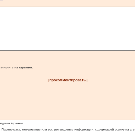
 кликните на картинке.
| прокомментировать |
ллургия Украины
 Перепечатка, копирование или воспроизведение информации, содержащей ссылку на агентс