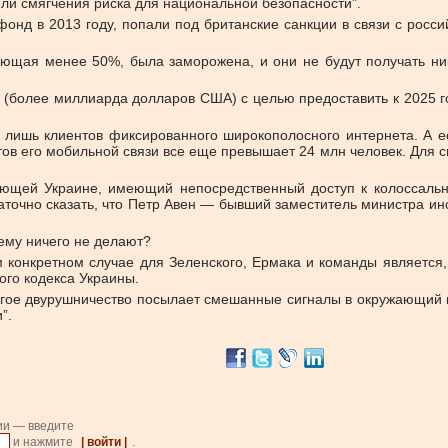
ли смягчения риска для национальной безопасности”.
нд в 2013 году, попали под британские санкции в связи с россий
яющая менее 50%, была заморожена, и они не будут получать ник
 (более миллиарда долларов США) с целью предоставить к 2025 го
ько лишь клиентов фиксированного широкополосного интернета. А 
тов его мобильной связи все еще превышает 24 млн человек. Для 
оюющей Украине, имеющий непосредственный доступ к колоссальн
статочно сказать, что Петр Авен — бывший заместитель министра и
чему ничего не делают?
м конкретном случае для Зеленского, Ермака и команды является
ого кодекса Украины.
богое двурушничество посылает смешанные сигналы в окружающий 
”.
ии — введите
и нажмите
| войти |
.