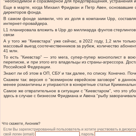
“необходимой и соразмерной для предотвращения, устранения и
Еще в марте, когда Михаил Фридман и Петр Авен, основавшие фо
директоров фонда.
В самом фонде заявили, что их доля в компании Upp, составл
интернет-провайдера.
L1 планировала вложить в Upp до миллиарда фунтов стерлингов
связи
А у того же “Киевстара” уже сейчас, в 2022 году, 1,2 млн тол
массовый выезд соотечественников за рубеж, количество абонен
41 млн.
То есть ”Киевстар” — это мега, супер-пупер монополист в в
переписке, и при этого его владельцы из страны-агрессора. До
Российской Федерации.
Знают ли об этом в ОП, СБУ и так далее, по списку. Конечно. По
Скажем так: версия о “всемирном еврейском заговоре” в данно
менее романтичны и упираются в конкретные статьи Криминальн
Самое же отвратительное в ситуации с “Киевстаром”, что это у
здесь в случае с бизнесом Фридмана и Авена “рыбу заворачивали
Что скажете, Аноним?
Если Вы зарегистрированный пользователь и хотите участвовать в дискусс
свой логин (email)
, пароль