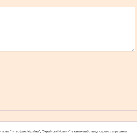
тва "Iнтерфакс-Україна", "Українськi Новини" в каком-либо виде строго запрещены