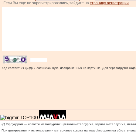
Если Вы еще не зарегистрировались, зайдите на
страницу регистрации
.
Код состоит из цифр и латинских букв, изображенных на картинке. Для перезагрузки кода
(c) Укррудпром — новости металлургии: цветная металлургия, черная металлургия, мета
При цитировании и использовании материалов ссылка на
www.ukrrudprom.ua
обязательна.