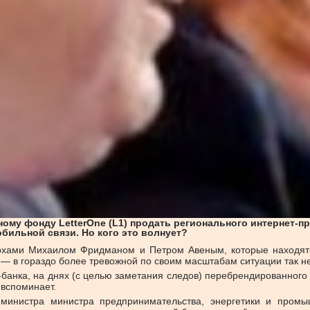
му фонду LetterOne (L1) продать регионального интернет-пр
бильной связи. Но кого это волнует?
рхами Михаилом Фридманом и Петром Авеным, которые находятс
— в гораздо более тревожной по своим масштабам ситуации так не
-банка, на днях (с целью заметания следов) перебрендированного в
е вспоминает.
министра министра предпринимательства, энергетики и пром