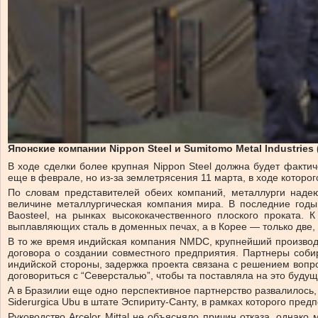
Японские компании Nippon Steel и Sumitomo Metal Industrie
В ходе сделки более крупная Nippon Steel должна будет факти
еще в феврале, но из-за землетрясения 11 марта, в ходе которо
По словам представителей обеих компаний, металлурги надею
величине металлургическая компания мира. В последние годы
Baosteel, на рынках высококачественного плоского проката. 
выплавляющих сталь в доменных печах, а в Корее — только две, 
В то же время индийская компания NMDC, крупнейший производи
договора о создании совместного предприятия. Партнеры соби
индийской стороны, задержка проекта связана с решением вопр
договориться с “Северсталью”, чтобы та поставляла на это буду
А в Бразилии еще одно перспективное партнерство развалилось, 
Siderurgica Ubu в штате Эспириту-Санту, в рамках которого пред
Руководство Arcelor Mittal не объясняло причин отказа, одна