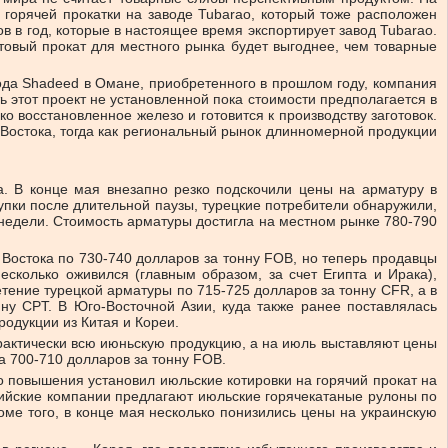
 горячей прокатки на заводе Tubarao, который тоже расположен
ов в год, которые в настоящее время экспортирует завод Tubarao.
отовый прокат для местного рынка будет выгоднее, чем товарные
авода Shadeed в Омане, приобретенного в прошлом году, компания
ь этот проект не установленной пока стоимости предполагается в
о восстановленное железо и готовится к производству заготовок.
 Востока, тогда как региональный рынок длинномерной продукции
. В конце мая внезапно резко подскочили цены на арматуру в
купки после длительной паузы, турецкие потребители обнаружили,
е недели. Стоимость арматуры достигла на местном рынке 780-790
Востока по 730-740 долларов за тонну FOB, но теперь продавцы
сколько оживился (главным образом, за счет Египта и Ирака),
тение турецкой арматуры по 715-725 долларов за тонну CFR, а в
ну CPT. В Юго-Восточной Азии, куда также ранее поставлялась
одукции из Китая и Кореи.
практически всю июньскую продукцию, а на июль выставляют цены
а 700-710 долларов за тонну FOB.
о повышения установил июльские котировки на горячий прокат на
сийские компании предлагают июльские горячекатаные рулоны по
оме того, в конце мая несколько понизились цены на украинскую