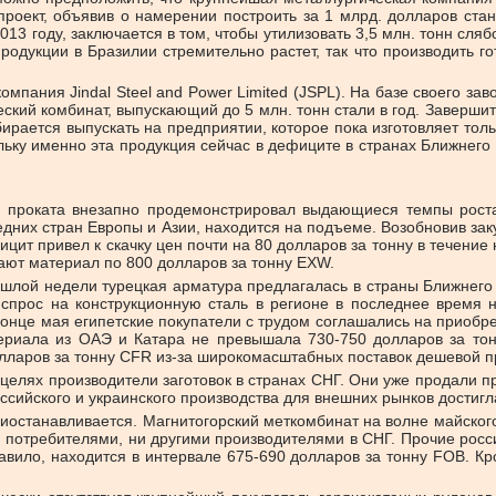
роект, объявив о намерении построить за 1 млрд. долларов стан
013 году, заключается в том, чтобы утилизовать 3,5 млн. тонн сляб
одукции в Бразилии стремительно растет, так что производить г
мпания Jindal Steel and Power Limited (JSPL). На базе своего з
кий комбинат, выпускающий до 5 млн. тонн стали в год. Завершит
ирается выпускать на предприятии, которое пока изготовляет тольк
ольку именно эта продукция сейчас в дефиците в странах Ближнего
 проката внезапно продемонстрировал выдающиеся темпы роста
седних стран Европы и Азии, находится на подъеме. Возобновив за
цит привел к скачку цен почти на 80 долларов за тонну в течени
ают материал по 800 долларов за тонну EXW.
ошлой недели турецкая арматура предлагалась в страны Ближнего 
спрос на конструкционную сталь в регионе в последнее время не
нце мая египетские покупатели с трудом соглашались на приобре
ериала из ОАЭ и Катара не превышала 730-750 долларов за тон
лларов за тонну CFR из-за широкомасштабных поставок дешевой пр
 целях производители заготовок в странах СНГ. Они уже продали 
ссийского и украинского производства для внешних рынков достигл
приостанавливается. Магнитогорский меткомбинат на волне майског
и потребителями, ни другими производителями в СНГ. Прочие рос
равило, находится в интервале 675-690 долларов за тонну FOB. Кр