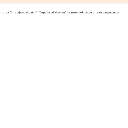
тва "Iнтерфакс-Україна", "Українськi Новини" в каком-либо виде строго запрещены