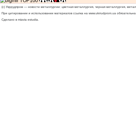
(c) Укррудпром — новости металлургии: цветная металлургия, черная металлургия, мета
При цитировании и использовании материалов ссылка на
www.ukrrudprom.ua
обязательна.
Сделано в miavia estudia.