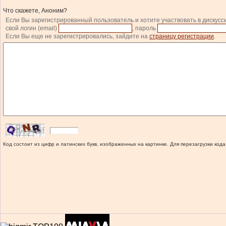
Что скажете, Аноним?
Если Вы зарегистрированный пользователь и хотите участвовать в дискусс
свой логин (email)
, пароль
Если Вы еще не зарегистрировались, зайдите на
страницу регистрации
.
Код состоит из цифр и латинских букв, изображенных на картинке. Для перезагрузки кода