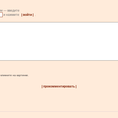
ии — введите
и нажмите
| войти |
.
 кликните на картинке.
| прокомментировать |