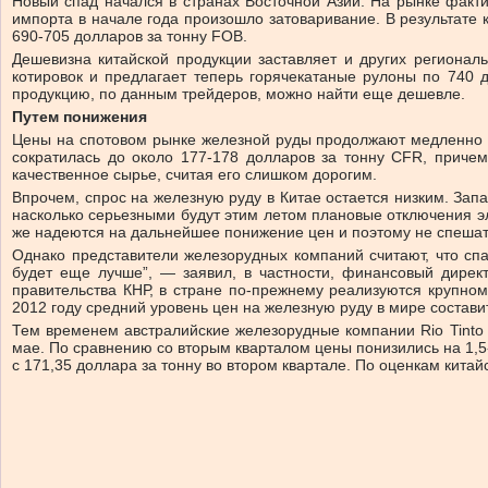
Новый спад начался в странах Восточной Азии. На рынке факти
импорта в начале года произошло затоваривание. В результате
690-705 долларов за тонну FOB.
Дешевизна китайской продукции заставляет и других регионал
котировок и предлагает теперь горячекатаные рулоны по 740 
продукцию, по данным трейдеров, можно найти еще дешевле.
Путем понижения
Цены на спотовом рынке железной руды продолжают медленно с
сократилась до около 177-178 долларов за тонну CFR, причем
качественное сырье, считая его слишком дорогим.
Впрочем, спрос на железную руду в Китае остается низким. Запа
насколько серьезными будут этим летом плановые отключения э
же надеются на дальнейшее понижение цен и поэтому не спешат 
Однако представители железорудных компаний считают, что сп
будет еще лучше”, — заявил, в частности, финансовый дирек
правительства КНР, в стране по-прежнему реализуются крупно
2012 году средний уровень цен на железную руду в мире состави
Тем временем австралийские железорудные компании Rio Tinto и
мае. По сравнению со вторым кварталом цены понизились на 1,5-2
с 171,35 доллара за тонну во втором квартале. По оценкам китай