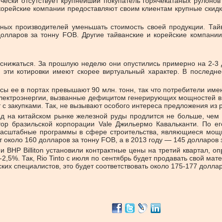
чески отсутствует крупнейший покупатель горячекатаных рулонов 
 корейские компании предоставляют своим клиентам крупные скидк
ьных производителей уменьшать стоимость своей продукции. Тайв
долларов за тонну FOB. Другие тайванские и корейские компани
нижаться. За прошлую неделю они опустились примерно на 2-3 до
 эти котировки имеют скорее виртуальный характер. В последн
сы ее в портах превышают 90 млн. тонн, так что потребители имею
лектроэнергии, вызванные дефицитом генерирующих мощностей в 
с закупками. Так, не вызывают особого интереса предложения из 
ад на китайском рынке железной руды продлится не больше, чем
тор бразильской корпорации Vale Джильермо Кавальканти. По е
масштабные программы в сфере строительства, являющиеся мощным
т около 160 долларов за тонну FOB, а в 2013 году — 145 долларов 
 BHP Billiton установили контрактные цены на третий квартал, 
,5%. Так, Rio Tinto с июля по сентябрь будет продавать свой мат
ских специалистов, это будет соответствовать около 175-177 долла