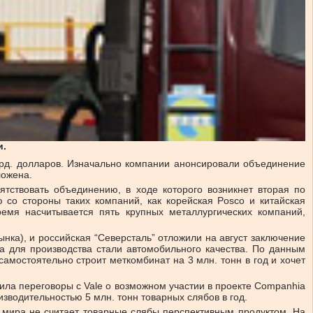
и.
млрд. долларов. Изначально компании анонсировали объединение
ложена.
тствовать объединению, в ходе которого возникнет вторая по
со стороны таких компаний, как корейская Posco и китайская
время насчитывается пять крупных металлургических компаний,
ка), и российская “Северсталь” отложили на август заключение
а для производства стали автомобильного качества. По данным
мостоятельно строит меткомбинат на 3 млн. тонн в год и хочет
тила переговоры с Vale о возможном участии в проекте Companhia
изводительностью 5 млн. тонн товарных слябов в год.
я мира не считает товарные слябы перспективным продуктом. На