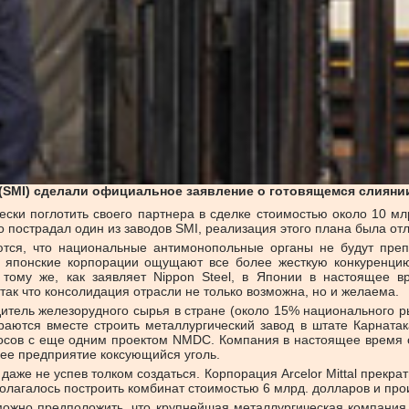
s (SMI) сделали официальное заявление о готовящемся слияни
чески поглотить своего партнера в сделке стоимостью около 10 
го пострадал один из заводов SMI, реализация этого плана была от
тся, что национальные антимонопольные органы не будут препя
 японские корпорации ощущают все более жесткую конкуренцию 
К тому же, как заявляет Nippon Steel, в Японии в настоящее 
так что консолидация отрасли не только возможна, но и желаема.
тель железорудного сырья в стране (около 15% национального рын
раются вместе строить металлургический завод в штате Карнатак
осов с еще одним проектом NMDC. Компания в настоящее время са
щее предприятие коксующийся уголь.
даже не успев толком создаться. Корпорация Arcelor Mittal прекра
полагалось построить комбинат стоимостью 6 млрд. долларов и про
ко можно предположить, что крупнейшая металлургическая компани