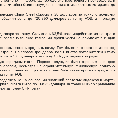
в регионе — Корея, где вследствие избыточного производства и
и, а китайцы были вынуждены понизить экспортные котировки до
анская China Steel сбросила 20 долларов за тонну с июльских
и сбавили цены до 720-750 долларов за тонну FOB, а японскую
ллара за тонну. Стоимость 63,5%-ного индийского концентрата
ее время китайские компании практически не покупают в Индии
т возможность продлить паузу. Тем более, что пока не известно,
стране. По словам трейдеров, большинство потребителей к тому
расчета 175 долларов за тонну CFR для индийской руды.
 до середины июня. “Первое полугодие было хорошим, а второе
го словам, несмотря на ограничительную финансовую политику
 источником спроса на сталь. Vale также прогнозирует, что в
за тонну FOB.
определяемые на основании значений спотовых индексов в марте-
ериал Pilbara Blend по 168,85 доллара за тонну FOB по сравнению
рам за тонну CFR Китай.