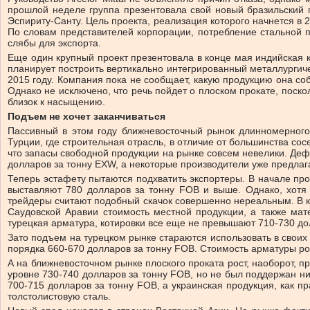
прошлой неделе группа презентовала свой новый бразильский п
Эспириту-Санту. Цель проекта, реализация которого начнется в 2
По словам представителей корпорации, потребление стальной пр
слябы для экспорта.
Еще один крупный проект презентовала в конце мая индийская ко
планирует построить вертикально интегрированный металлургичес
2015 году. Компания пока не сообщает, какую продукцию она соб
Однако не исключено, что речь пойдет о плоском прокате, поск
близок к насыщению.
Подъем не хочет заканчиваться
Пассивный в этом году ближневосточный рынок длинномерного
Турции, где строительная отрасль, в отличие от большинства со
что запасы свободной продукции на рынке совсем невелики. Дефи
долларов за тонну EXW, а некоторые производители уже предлаг
Теперь эстафету пытаются подхватить экспортеры. В начале пр
выставляют 780 долларов за тонну FOB и выше. Однако, хотя 
трейдеры считают подобный скачок совершенно нереальным. В ко
Саудовской Аравии стоимость местной продукции, а также мат
турецкая арматура, котировки все еще не превышают 710-730 до
Зато подъем на турецком рынке стараются использовать в своих
порядка 660-670 долларов за тонну FOB. Стоимость арматуры ро
А на ближневосточном рынке плоского проката рост, наоборот, 
уровне 730-740 долларов за тонну FOB, но не был поддержан н
700-715 долларов за тонну FOB, а украинская продукция, как п
толстолистовую сталь.